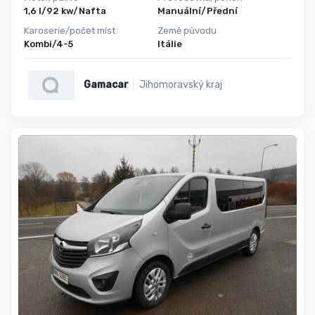
1,6 l/92 kw/Nafta
Manuální/Přední
Karoserie/počet míst
Země původu
Kombi/4-5
Itálie
Gamacar
Jihomoravský kraj