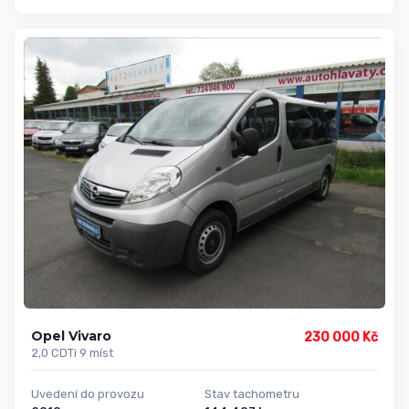
Opel Vivaro
230 000 Kč
2,0 CDTi 9 míst
Uvedení do provozu
Stav tachometru