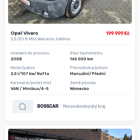
Opel Vivaro
199 999 Kč
2,5 DCi 8 Míst Webasto 2xKlima
Uvedení do provozu
Stav tachometru
2008
165 000 km
Motor/palivo
Převodovka/pohon
2,5 l/107 kw/Nafta
Manuální/Přední
Karoserie/počet míst
Země původu
VAN / Minibus/4-5
Německo
BOSSCAR
Moravskoslezský kraj