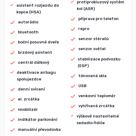
protiprokluzový systém
asistent rozjezdu do
kol (ASR)
kopce (HSA)
příprava pro telefon
autorádio
repro
bluetooth
senzor stěračů
boční posuvné dveře
senzor světel
brzdový asistent
stabilizace podvozku
centrál dálkový
(ESP)
deaktivace airbagu
tónovaná skla
spolujezdce
USB
denní svícení
venkovní teploměr
el. zrcátka
vyhřívaná zrcátka
imobilizér
výškově nastavitelné
indikátor parkování
sedadlo řidiče
manuální převodovka