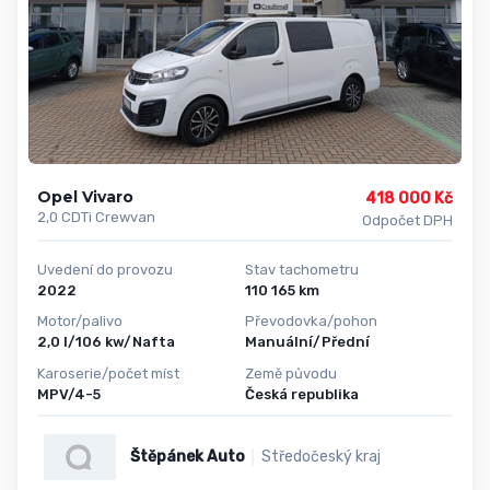
Opel Vivaro
418 000 Kč
2,0 CDTi Crewvan
Odpočet DPH
Uvedení do provozu
Stav tachometru
2022
110 165 km
Motor/palivo
Převodovka/pohon
2,0 l/106 kw/Nafta
Manuální/Přední
Karoserie/počet míst
Země původu
MPV/4-5
Česká republika
Štěpánek Auto
Středočeský kraj