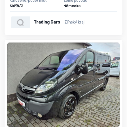
Karoserie/počet míst
Země původu
Skříň/3
Německo
Trading Cars
Zlínský kraj