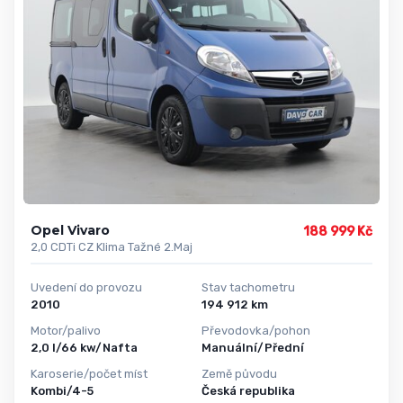
Opel Vivaro
188 999 Kč
2,0 CDTi CZ Klima Tažné 2.Maj
Uvedení do provozu
Stav tachometru
2010
194 912 km
Motor/palivo
Převodovka/pohon
2,0 l/66 kw/Nafta
Manuální/Přední
Karoserie/počet míst
Země původu
Kombi/4-5
Česká republika