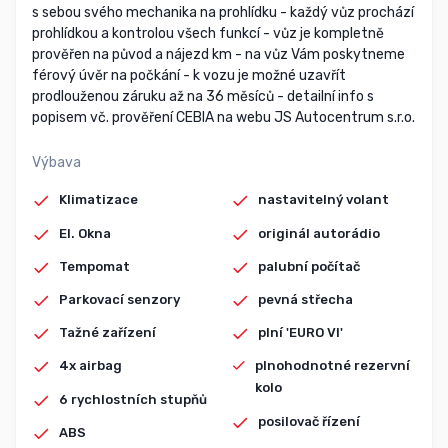
s sebou svého mechanika na prohlídku - každý vůz prochází
prohlídkou a kontrolou všech funkcí - vůz je kompletně
prověřen na původ a nájezd km - na vůz Vám poskytneme
férový úvěr na počkání - k vozu je možné uzavřít
prodlouženou záruku až na 36 měsíců - detailní info s
popisem vč. prověření CEBIA na webu JS Autocentrum s.r.o.
Výbava
Klimatizace
nastavitelný volant
El. Okna
originál autorádio
Tempomat
palubní počítač
Parkovací senzory
pevná střecha
Tažné zařízení
plní 'EURO VI'
4x airbag
plnohodnotné rezervní
kolo
6 rychlostních stupňů
posilovač řízení
ABS