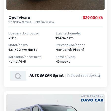
Opel Vivaro
329 000 Kč
1,6 92kW 9 Míst LONG Serviska
Uvedení do provozu
Stav tachometru
2016
194 167 km
Motor/palivo
Převodovka/pohon
1,6 l/92 kw/Nafta
Manuální/Přední
Karoserie/počet míst
Země původu
Kombi/4-5
Německo
AUTOBAZAR Sprint
Královehradecký kraj