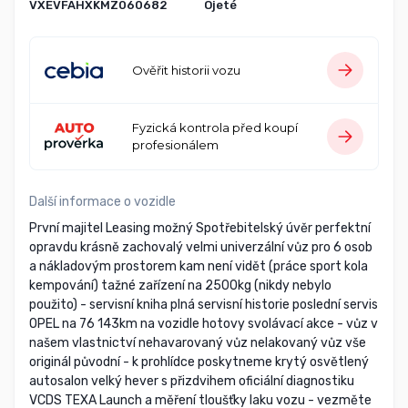
VXEVFAHXKMZ060682
Ojeté
Ověřit historii vozu
Fyzická kontrola před koupí
profesionálem
Další informace o vozidle
První majitel Leasing možný Spotřebitelský úvěr perfektní
opravdu krásně zachovalý velmi univerzální vůz pro 6 osob
a nákladovým prostorem kam není vidět (práce sport kola
kempování) tažné zařízení na 2500kg (nikdy nebylo
použito) - servisní kniha plná servisní historie poslední servis
OPEL na 76 143km na vozidle hotovy svolávací akce - vůz v
našem vlastnictví nehavarovaný vůz nelakovaný vůz vše
originál původní - k prohlídce poskytneme krytý osvětlený
autosalon velký hever s přizdvihem oficiální diagnostiku
VCDS TEXA Launch a měření tloušťky laku vozu - vezměte