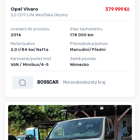
Opel Vivaro
379 999 Kč
2,0 CDTi Life Westfalia Obytný
Uvedení do provozu
Stav tachometru
2014
178 000 km
Motor/palivo
Převodovka/pohon
2,0 l/84 kw/Nafta
Manuální/Přední
Karoserie/počet míst
Země původu
VAN / Minibus/4-5
Německo
BOSSCAR
Moravskoslezský kraj