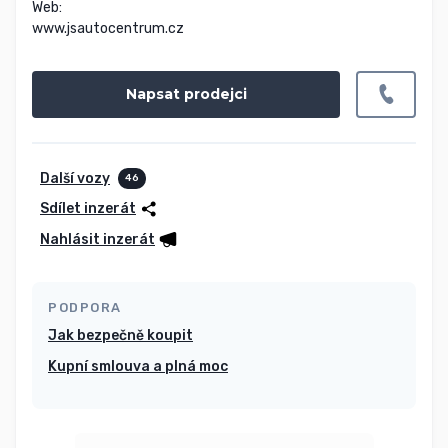
Web:

www.jsautocentrum.cz
Napsat prodejci
Další vozy
46
Sdílet inzerát
Nahlásit inzerát
PODPORA
Jak bezpečně koupit
Kupní smlouva a plná moc