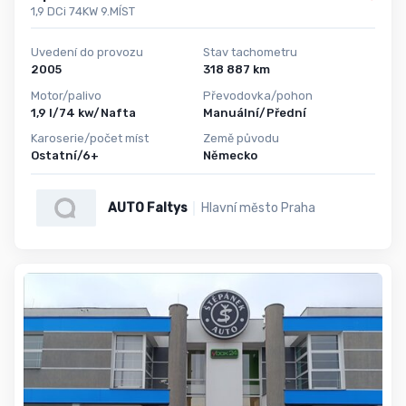
1,9 DCi 74KW 9.MÍST
Uvedení do provozu
Stav tachometru
2005
318 887 km
Motor/palivo
Převodovka/pohon
1,9 l/74 kw/Nafta
Manuální/Přední
Karoserie/počet míst
Země původu
Ostatní/6+
Německo
AUTO Faltys
Hlavní město Praha