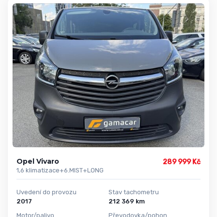
Opel Vivaro
289 999 Kč
1,6 klimatizace+6.MIST+LONG
Uvedení do provozu
Stav tachometru
2017
212 369 km
Motor/palivo
Převodovka/pohon