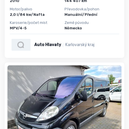
2010
144 407 km
Motor/palivo
Převodovka/pohon
2,0 l/84 kw/Nafta
Manuální/Přední
Karoserie/počet míst
Země původu
MPV/4-5
Německo
Auto Hlavaty
Karlovarský kraj