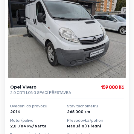
Opel Vivaro
159 000 Kč
2,0 CDTI LONG SPACÍ PŘESTAVBA
Uvedení do provozu
Stav tachometru
2014
265 000 km
Motor/palivo
Převodovka/pohon
2,0 l/84 kw/Nafta
Manuální/Přední