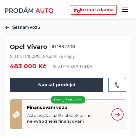
Inzerát
zdarma
Seznam vozů
Opel Vivaro
ID 1882308
2,0 CDTI 150PS L2 Kombi-6 Enjoy
483 000 Kč
Bez DPH 399 174 Kč
Napsat prodejci
Úrok již od 4,3 %
Financování vozu
Auto půjčka, až 12 nabídek online =
nejvýhodnější financování