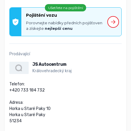
Ušetřete na pojištění
Pojištění vozu
Porovnejte nabídky předních pojišťoven
a získejte
nejlepší cenu
Prodávající
JS Autocentrum
Královehradecký kraj
Telefon:

+420 733 184 732

Adresa:

Horka u Staré Paky 10

Horka u Staré Paky

51234
