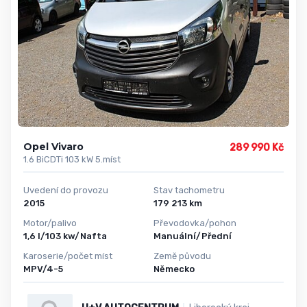
Opel Vivaro
289 990 Kč
1.6 BiCDTi 103 kW 5.míst
Uvedení do provozu
Stav tachometru
2015
179 213 km
Motor/palivo
Převodovka/pohon
1,6 l/103 kw/Nafta
Manuální/Přední
Karoserie/počet míst
Země původu
MPV/4-5
Německo