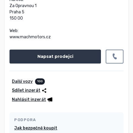
Za Opravnou 1

Praha 5

150 00

Web:

www.machmotors.cz
Napsat prodejci
Další vozy
100
Sdílet inzerát
Nahlásit inzerát
PODPORA
Jak bezpečně koupit