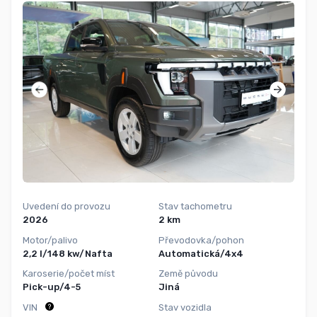
Uvedení do provozu
Stav tachometru
2026
2 km
Motor/palivo
Převodovka/pohon
2,2 l/148 kw/Nafta
Automatická/4x4
Karoserie/počet míst
Země původu
Pick-up/4-5
Jiná
VIN
Stav vozidla