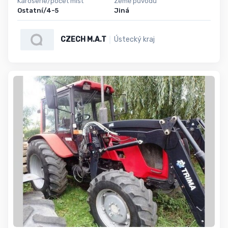
Karoserie/počet míst
Země původu
Ostatní/4-5
Jiná
CZECH M.A.T
Ústecký kraj