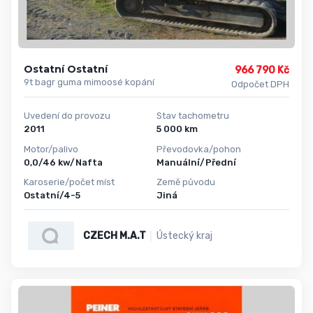
Ostatní Ostatní
966 790 Kč
9t bagr guma mimoosé kopání
Odpočet DPH
Uvedení do provozu
Stav tachometru
2011
5 000 km
Motor/palivo
Převodovka/pohon
0,0/46 kw/Nafta
Manuální/Přední
Karoserie/počet míst
Země původu
Ostatní/4-5
Jiná
CZECH M.A.T
Ústecký kraj