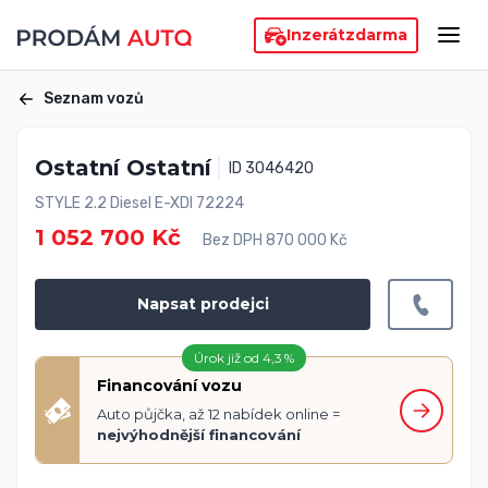
Inzerát
zdarma
Seznam vozů
Ostatní Ostatní
ID 3046420
STYLE 2.2 Diesel E-XDI 72224
1 052 700 Kč
Bez DPH 870 000 Kč
Napsat prodejci
Úrok již od 4,3 %
Financování vozu
Auto půjčka, až 12 nabídek online =
nejvýhodnější financování