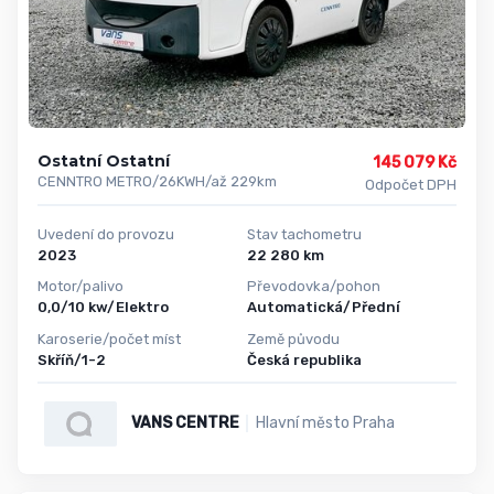
Ostatní Ostatní
145 079 Kč
CENNTRO METRO/26KWH/až 229km
Odpočet DPH
Uvedení do provozu
Stav tachometru
2023
22 280 km
Motor/palivo
Převodovka/pohon
0,0/10 kw/Elektro
Automatická/Přední
Karoserie/počet míst
Země původu
Skříň/1-2
Česká republika
VANS CENTRE
Hlavní město Praha