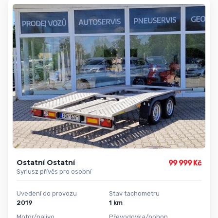
Ostatní Ostatní
99 999 Kč
Syriusz přívěs pro osobní
Uvedení do provozu
Stav tachometru
2019
1 km
Motor/palivo
Převodovka/pohon