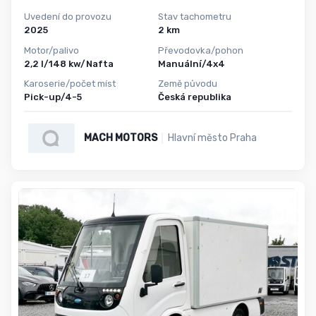
Uvedení do provozu
Stav tachometru
2025
2 km
Motor/palivo
Převodovka/pohon
2,2 l/148 kw/Nafta
Manuální/4x4
Karoserie/počet míst
Země původu
Pick-up/4-5
Česká republika
MACH MOTORS
Hlavní město Praha