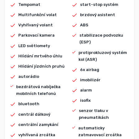
Tempomat
start-stop systém
Multifunkční volat
brzdový asistent
Vyhřívaný volant
ABS
Parkovací kamera
stabilizace podvozku
(ESP)
LED světlomety
protiprokluzový systém
Hlídání mrtvého úhlu
kol (ASR)
Hlídání jízdních pruhů
6x airbag
autorádio
imobilizér
bezdrátová nabíječka
alarm
mobilních telefonů
isofix
bluetooth
senzor tlaku v
centrál dálkový
pneumatikách
centrální zamykání
automaticky
zatmavovací zrcátka
vyhřívaná zrcátka