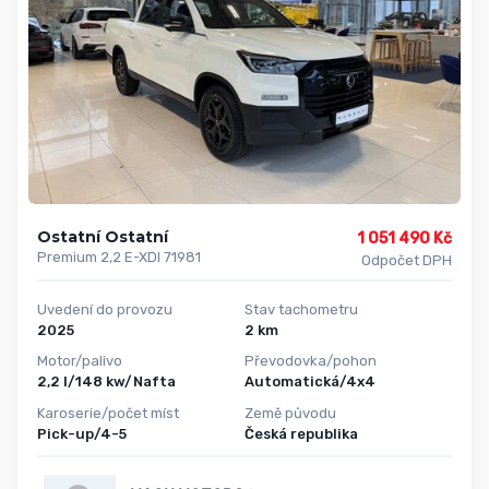
Ostatní Ostatní
1 051 490 Kč
Premium 2,2 E-XDI 71981
Odpočet DPH
Uvedení do provozu
Stav tachometru
2025
2 km
Motor/palivo
Převodovka/pohon
2,2 l/148 kw/Nafta
Automatická/4x4
Karoserie/počet míst
Země původu
Pick-up/4-5
Česká republika