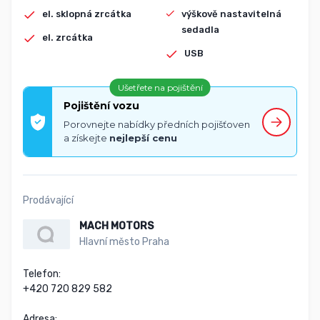
výškově nastavitelná
el. sklopná zrcátka
sedadla
el. zrcátka
USB
Ušetřete na pojištění
Pojištění vozu
Porovnejte nabídky předních pojišťoven
a získejte
nejlepší cenu
Prodávající
MACH MOTORS
Hlavní město Praha
Telefon:

+420 720 829 582

Adresa:
