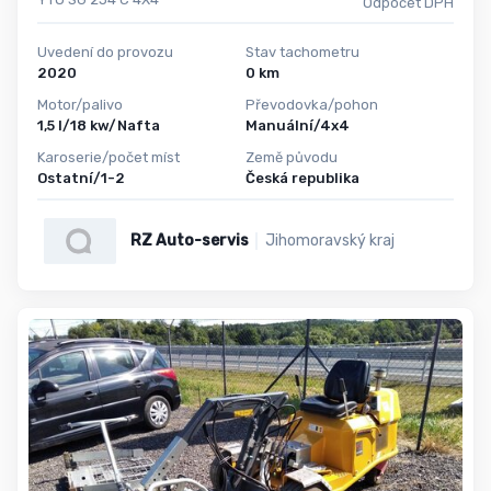
Odpočet DPH
Uvedení do provozu
Stav tachometru
2020
0 km
Motor/palivo
Převodovka/pohon
1,5 l/18 kw/Nafta
Manuální/4x4
Karoserie/počet míst
Země původu
Ostatní/1-2
Česká republika
RZ Auto-servis
Jihomoravský kraj