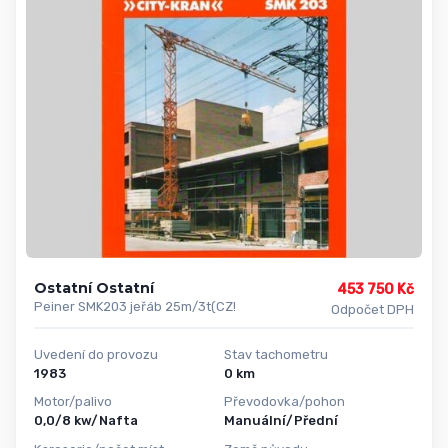
Ostatní Ostatní
453 750 Kč
Peiner SMK203 jeřáb 25m/3t(CZ!
Odpočet DPH
Uvedení do provozu
Stav tachometru
1983
0 km
Motor/palivo
Převodovka/pohon
0,0/8 kw/Nafta
Manuální/Přední