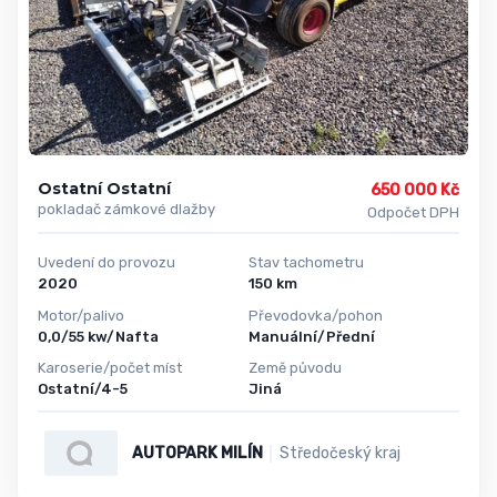
Ostatní Ostatní
650 000 Kč
pokladač zámkové dlažby
Odpočet DPH
Uvedení do provozu
Stav tachometru
2020
150 km
Motor/palivo
Převodovka/pohon
0,0/55 kw/Nafta
Manuální/Přední
Karoserie/počet míst
Země původu
Ostatní/4-5
Jiná
AUTOPARK MILÍN
Středočeský kraj