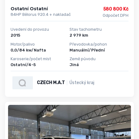
Ostatní Ostatní
580 800 Kč
84HP Bělorus 920.4 + nakladač
Odpočet DPH
Uvedení do provozu
Stav tachometru
2015
2 979 km
Motor/palivo
Převodovka/pohon
0,0/84 kw/Nafta
Manuální/Přední
Karoserie/počet míst
Země původu
Ostatní/4-5
Jiná
CZECH M.A.T
Ústecký kraj