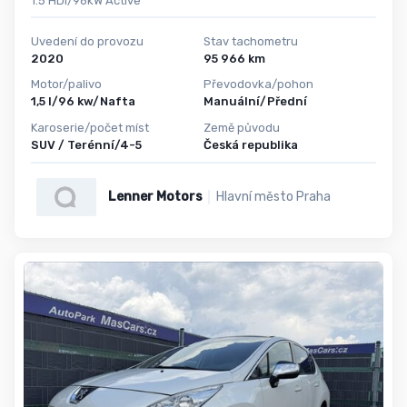
1.5 HDi/96kW Active
Uvedení do provozu
Stav tachometru
2020
95 966 km
Motor/palivo
Převodovka/pohon
1,5 l/96 kw/Nafta
Manuální/Přední
Karoserie/počet míst
Země původu
SUV / Terénní/4-5
Česká republika
Lenner Motors
Hlavní město Praha