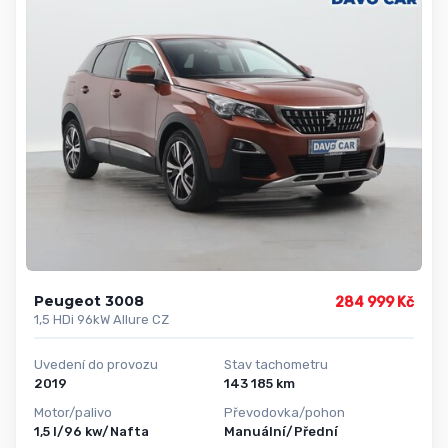
Peugeot 3008
284 999 Kč
1,5 HDi 96kW Allure CZ
Uvedení do provozu
Stav tachometru
2019
143 185 km
Motor/palivo
Převodovka/pohon
1,5 l/96 kw/Nafta
Manuální/Přední