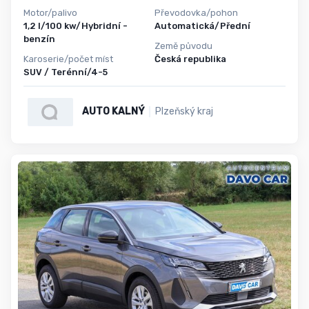
Motor/palivo
Převodovka/pohon
1,2 l/100 kw/Hybridní -
Automatická/Přední
benzín
Země původu
Karoserie/počet míst
Česká republika
SUV / Terénní/4-5
AUTO KALNÝ
Plzeňský kraj