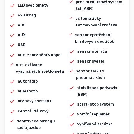
protiprokluzový systém
LED světlomety
kol (ASR)
6x airbag
automaticky
zatmavovací zrcátka
ABS
senzor opotřebení
AUX
brzdových destiček
USB
senzor stěračů
aut. zabrzdění v kopci
senzor světel
aut. aktivace
senzor tlaku v
výstražných světlometů
pneumatikách
autorádio
stabilizace podvozku
bluetooth
(ESP)
brzdový asistent
start-stop systém
centrál dálkový
vnitřní teploměr
deaktivace airbagu
vyhřívaná zrcátka
spolujezdce
zadní světla LED