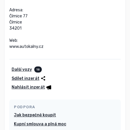
Adresa:

Čímice 77

Čímice

34201

Web:

www.autokalny.cz
Další vozy
18
Sdílet inzerát
Nahlásit inzerát
PODPORA
Jak bezpečně koupit
Kupní smlouva a plná moc