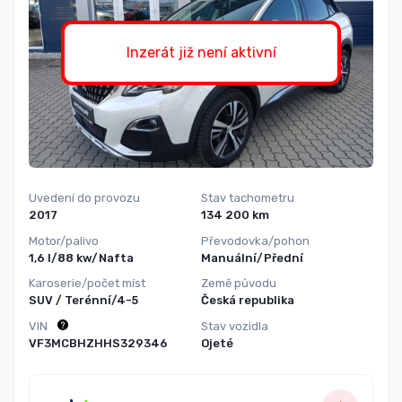
Inzerát již není aktivní
Uvedení do provozu
Stav tachometru
2017
134 200 km
Motor/palivo
Převodovka/pohon
1,6 l/88 kw/Nafta
Manuální/Přední
Karoserie/počet míst
Země původu
SUV / Terénní/4-5
Česká republika
VIN
Stav vozidla
VF3MCBHZHHS329346
Ojeté