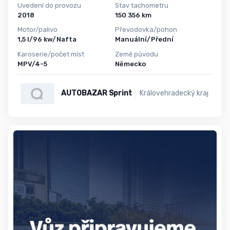
Uvedení do provozu
Stav tachometru
2018
150 356 km
Motor/palivo
Převodovka/pohon
1,5 l/96 kw/Nafta
Manuální/Přední
Karoserie/počet míst
Země původu
MPV/4-5
Německo
AUTOBAZAR Sprint
Královehradecký kraj