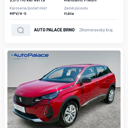
2,0 l/110 kw/Nafta
Manuální/Přední
Karoserie/počet míst
Země původu
MPV/4-5
Itálie
AUTO PALACE BRNO
Jihomoravský kraj