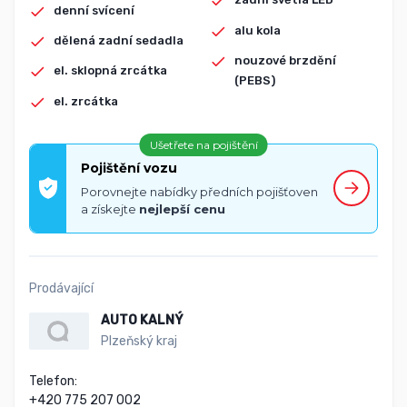
denní svícení
alu kola
dělená zadní sedadla
nouzové brzdění
el. sklopná zrcátka
(PEBS)
el. zrcátka
Ušetřete na pojištění
Pojištění vozu
Porovnejte nabídky předních pojišťoven
a získejte
nejlepší cenu
Prodávající
AUTO KALNÝ
Plzeňský kraj
Telefon:

+420 775 207 002
