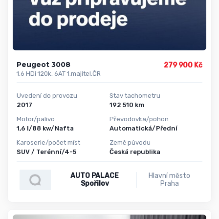
Peugeot 3008
279 900 Kč
1,6 HDi 120k. 6AT 1.majitel.ČR
Uvedení do provozu
Stav tachometru
2017
192 510 km
Motor/palivo
Převodovka/pohon
1,6 l/88 kw/Nafta
Automatická/Přední
Karoserie/počet míst
Země původu
SUV / Terénní/4-5
Česká republika
AUTO PALACE
Hlavní město
Spořilov
Praha