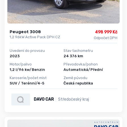
Peugeot 3008
498 999 Kč
1,2 96kW Active Pack DPH CZ
Odpočet DPH
Uvedení do provozu
Stav tachometru
2023
24 376 km
Motor/palivo
Převodovka/pohon
1,2 l/96 kw/Benzin
Automatická/Přední
Karoserie/počet míst
Země původu
SUV / Terénní/4-5
Česká republika
DAVO CAR
Středočeský kraj