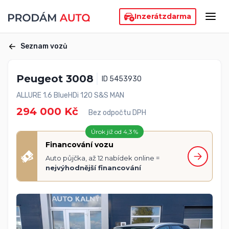
Inzerát
zdarma
Seznam vozů
Peugeot 3008
ID 5453930
ALLURE 1.6 BlueHDi 120 S&S MAN
294 000 Kč
Bez odpočtu DPH
Úrok již od 4,3 %
Financování vozu
Auto půjčka, až 12 nabídek online =
nejvýhodnější financování