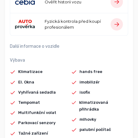
Ověřit historii vozu
Fyzická kontrola před koupí
profesionálem
Další informace o vozidle
Výbava
Klimatizace
hands free
El. Okna
imobilizér
Vyhřívaná sedadla
isofix
Tempomat
klimatizovaná
přihrádka
Multifunkční volat
mlhovky
Parkovací senzory
palubní počítač
Tažné zařízení