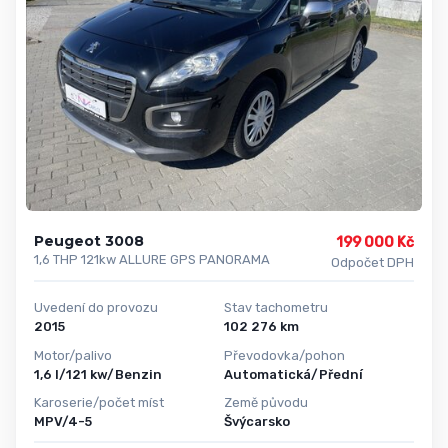
Peugeot 3008
199 000 Kč
1,6 THP 121kw ALLURE GPS PANORAMA
Odpočet DPH
Uvedení do provozu
Stav tachometru
2015
102 276 km
Motor/palivo
Převodovka/pohon
1,6 l/121 kw/Benzin
Automatická/Přední
Karoserie/počet míst
Země původu
MPV/4-5
Švýcarsko