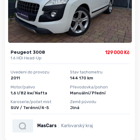
Peugeot 3008
129 000 Kč
1.6 HDi Head-Up
Uvedení do provozu
Stav tachometru
2011
144 170 km
Motor/palivo
Převodovka/pohon
1,6 l/82 kw/Nafta
Manuální/Přední
Karoserie/počet míst
Země původu
SUV / Terénní/4-5
Jiná
MasCars
Karlovarský kraj