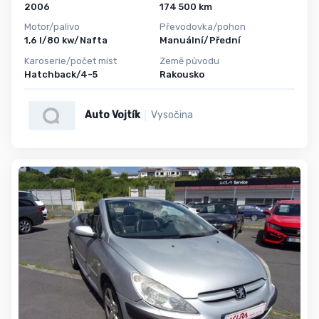
2006
174 500 km
Motor/palivo
Převodovka/pohon
1,6 l/80 kw/Nafta
Manuální/Přední
Karoserie/počet míst
Země původu
Hatchback/4-5
Rakousko
Auto Vojtík
Vysočina