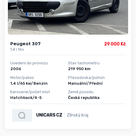
Peugeot 307
29 000 Kč
1,4 i 16v
Uvedení do provozu
Stav tachometru
2006
219 950 km
Motor/palivo
Převodovka/pohon
1,4 l/65 kw/Benzin
Manuální/Přední
Karoserie/počet míst
Země původu
Hatchback/4-5
Česká republika
UNICARS CZ
Zlínský kraj