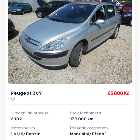
Peugeot 307
65 000 Kč
1,6
Uvedení do provozu
Stav tachometru
2002
139 000 km
Motor/palivo
Převodovka/pohon
1,6 l/0/Benzin
Manuální/Přední