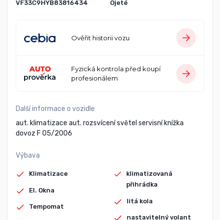
VF33C9HYB83816434
Ojeté
Ověřit historii vozu
Fyzická kontrola před koupí
profesionálem
Další informace o vozidle
aut. klimatizace aut. rozsvícení světel servisní knížka
dovoz F 05/2006
Výbava
Klimatizace
klimatizovaná
přihrádka
El. Okna
litá kola
Tempomat
nastavitelný volant