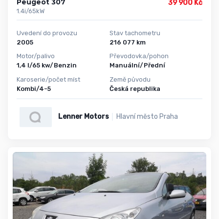
Peugeot 307
39 900 Kč
1.4i/65kW
Uvedení do provozu
Stav tachometru
2005
216 077 km
Motor/palivo
Převodovka/pohon
1,4 l/65 kw/Benzin
Manuální/Přední
Karoserie/počet míst
Země původu
Kombi/4-5
Česká republika
Lenner Motors
Hlavní město Praha