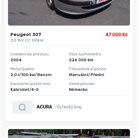
Peugeot 307
47 000 Kč
2,0 16V CC 100kW
Uvedení do provozu
Stav tachometru
2004
226 000 km
Motor/palivo
Převodovka/pohon
2,0 l/100 kw/Benzin
Manuální/Přední
Karoserie/počet míst
Země původu
Kabriolet/4-5
Německo
ACURA
Ústecký kraj