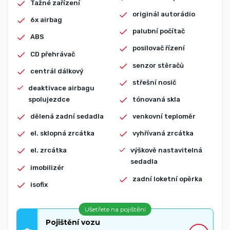
Tažné zařízení
originál autorádio
6x airbag
palubní počítač
ABS
posilovač řízení
CD přehrávač
senzor stěračů
centrál dálkový
střešní nosič
deaktivace airbagu
spolujezdce
tónovaná skla
dělená zadní sedadla
venkovní teploměr
el. sklopná zrcátka
vyhřívaná zrcátka
el. zrcátka
výškově nastavitelná
sedadla
imobilizér
zadní loketní opěrka
isofix
Ušetřete na pojištění
Pojištění vozu