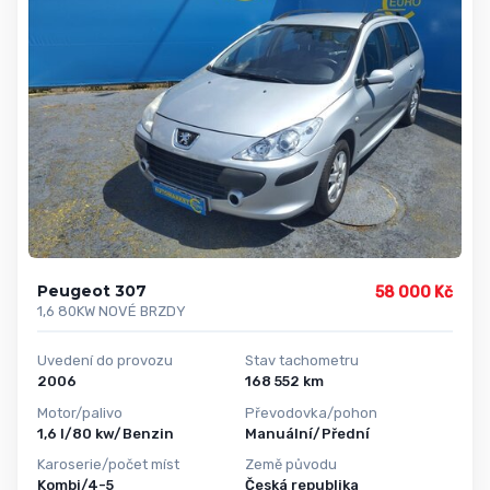
Peugeot 307
58 000 Kč
1,6 80KW NOVÉ BRZDY
Uvedení do provozu
Stav tachometru
2006
168 552 km
Motor/palivo
Převodovka/pohon
1,6 l/80 kw/Benzin
Manuální/Přední
Karoserie/počet míst
Země původu
Kombi/4-5
Česká republika