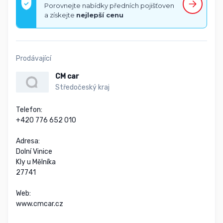
Porovnejte nabídky předních pojišťoven
a získejte
nejlepší cenu
Prodávající
CM car
Středočeský kraj
Telefon:

+420 776 652 010

Adresa:

Dolní Vinice

Kly u Mělníka

27741

Web:

www.cmcar.cz