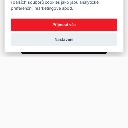
i dalších souborů cookies jako jsou analytické,
preferenční, marketingové apod.
Přijmout vše
Nastavení
Copyright © 2026
Prodej
Koupě
Vložit inzerát
Najít auto
Jak prodat auto
Jak koupit auto