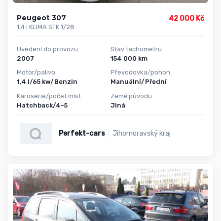
Peugeot 307
42 000 Kč
1,4 i KLIMA STK 1/28
Uvedení do provozu
Stav tachometru
2007
154 000 km
Motor/palivo
Převodovka/pohon
1,4 l/65 kw/Benzin
Manuální/Přední
Karoserie/počet míst
Země původu
Hatchback/4-5
Jiná
Perfekt-cars
Jihomoravský kraj