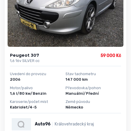
Peugeot 307
59 000 Kč
1,6 16v SILVER cc
Uvedení do provozu
Stav tachometru
2006
147 000 km
Motor/palivo
Převodovka/pohon
1,6 l/80 kw/Benzin
Manuální/Přední
Karoserie/počet míst
Země původu
Kabriolet/4-5
Německo
Auto96
Královehradecký kraj