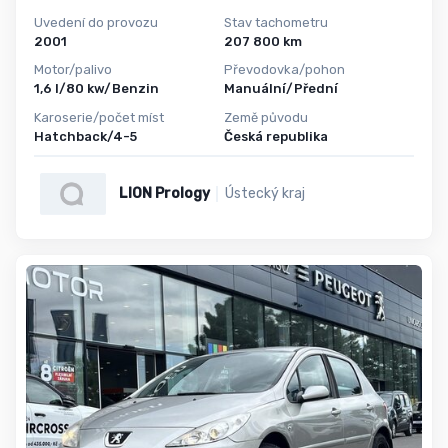
Uvedení do provozu
Stav tachometru
2001
207 800 km
Motor/palivo
Převodovka/pohon
1,6 l/80 kw/Benzin
Manuální/Přední
Karoserie/počet míst
Země původu
Hatchback/4-5
Česká republika
LION Prology
Ústecký kraj