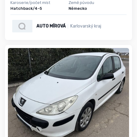
Karoserie/počet míst
Země původu
Hatchback/4-5
Německo
AUTO MÍROVÁ
Karlovarský kraj