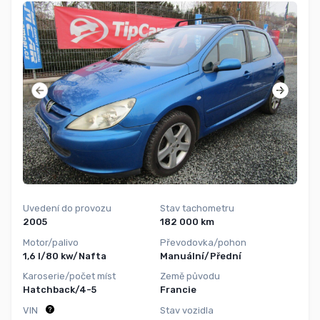
Uvedení do provozu
Stav tachometru
2005
182 000 km
Motor/palivo
Převodovka/pohon
1,6 l/80 kw/Nafta
Manuální/Přední
Karoserie/počet míst
Země původu
Hatchback/4-5
Francie
VIN
Stav vozidla