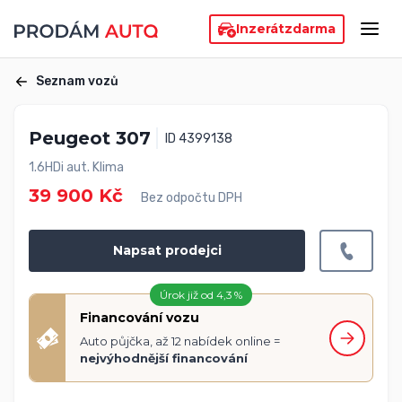
Inzerát
zdarma
Seznam vozů
Peugeot 307
ID 4399138
1.6HDi aut. Klima
39 900 Kč
Bez odpočtu DPH
Napsat prodejci
Úrok již od 4,3 %
Financování vozu
Auto půjčka, až 12 nabídek online =
nejvýhodnější financování