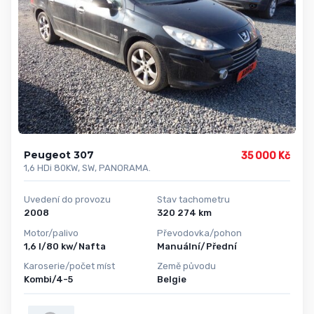
Peugeot 307
35 000 Kč
1,6 HDi 80KW, SW, PANORAMA.
Uvedení do provozu
Stav tachometru
2008
320 274 km
Motor/palivo
Převodovka/pohon
1,6 l/80 kw/Nafta
Manuální/Přední
Karoserie/počet míst
Země původu
Kombi/4-5
Belgie