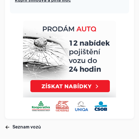
Kupní smlouva a plná moc
Seznam vozů