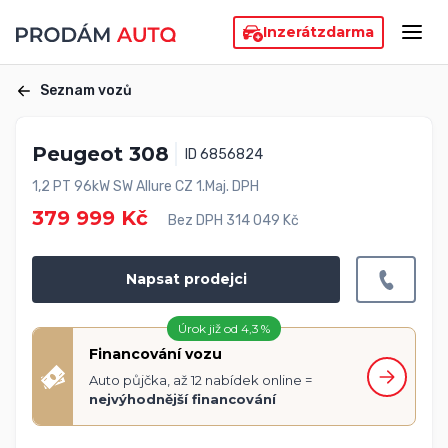
Inzerát
zdarma
Seznam vozů
Peugeot 308
ID 6856824
1,2 PT 96kW SW Allure CZ 1.Maj. DPH
379 999 Kč
Bez DPH 314 049 Kč
Napsat prodejci
Úrok již od 4,3 %
Financování vozu
Auto půjčka, až 12 nabídek online =
nejvýhodnější financování