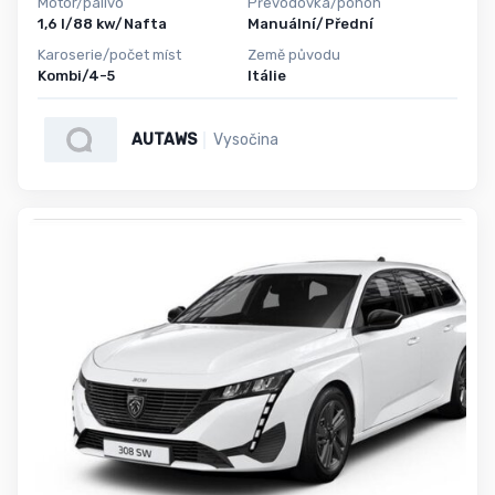
Motor/palivo
Převodovka/pohon
1,6 l/88 kw/Nafta
Manuální/Přední
Karoserie/počet míst
Země původu
Kombi/4-5
Itálie
AUTAWS
Vysočina