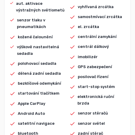
aut. aktivace
vyhřívaná zrcátka
výstražných světlometů
samostmívací zrcátka
senzor tlaku v
el. zrcátka
pneumatikách
centrální zamykání
kožené čalounění
centrál dálkový
výškově nastavitelná
sedadla
imobilizér
polohovací sedadla
GPS zabezpečení
dělená zadní sedadla
posilovač řízení
bezklíčové odemykání
start-stop systém
startování tlačítkem
elektronická ruční
brzda
Apple CarPlay
senzor stěračů
Android Auto
senzor světel
satelitní navigace
zadní stěrač
bluetooth