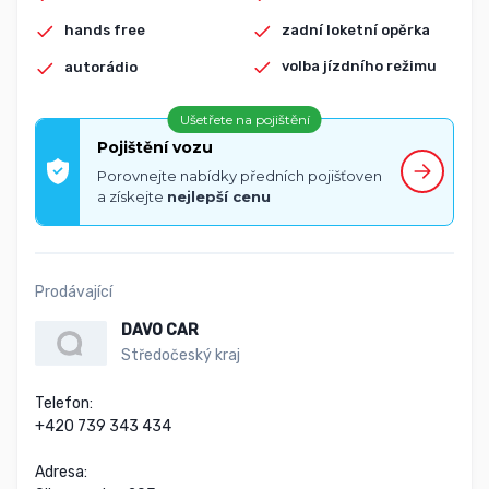
zadní loketní opěrka
hands free
volba jízdního režimu
autorádio
Ušetřete na pojištění
Pojištění vozu
Porovnejte nabídky předních pojišťoven
a získejte
nejlepší cenu
Prodávající
DAVO CAR
Středočeský kraj
Telefon:

+420 739 343 434

Adresa:
