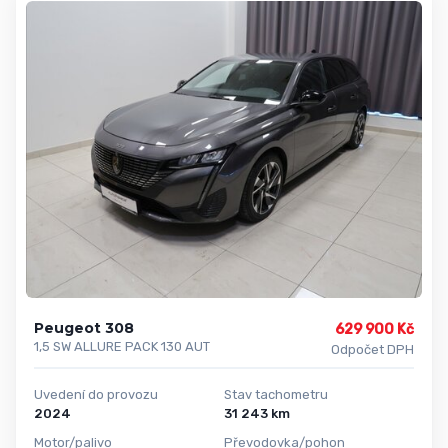
Peugeot 308
629 900 Kč
1,5 SW ALLURE PACK 130 AUT
Odpočet DPH
Uvedení do provozu
Stav tachometru
2024
31 243 km
Motor/palivo
Převodovka/pohon