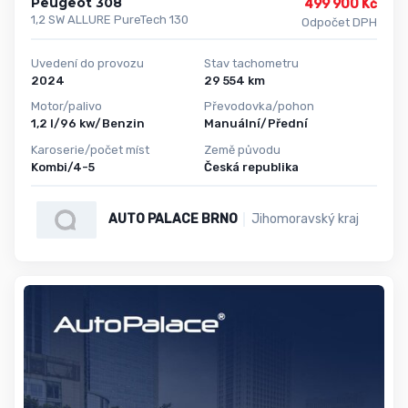
Peugeot 308
499 900 Kč
1,2 SW ALLURE PureTech 130
Odpočet DPH
Uvedení do provozu
Stav tachometru
2024
29 554 km
Motor/palivo
Převodovka/pohon
1,2 l/96 kw/Benzin
Manuální/Přední
Karoserie/počet míst
Země původu
Kombi/4-5
Česká republika
AUTO PALACE BRNO
Jihomoravský kraj