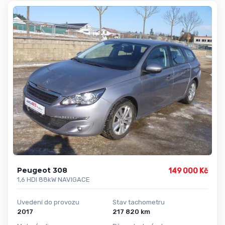
Peugeot 308
149 000 Kč
1,6 HDI 88kW NAVIGACE
Uvedení do provozu
Stav tachometru
2017
217 820 km