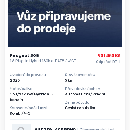
Peugeot 308
901 450 Kč
1,6 Plug-in Hybrid 180k e-EAT8 SW GT
Odpočet DPH
Uvedení do provozu
Stav tachometru
2025
5 km
Motor/palivo
Převodovka/pohon
1,6 l/132 kw/Hybridní -
Automatická/Přední
benzín
Země původu
Karoserie/počet míst
Česká republika
Kombi/4-5