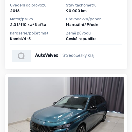
Uvedení do provozu
Stav tachometru
2016
90 000 km
Motor/palivo
Převodovka/pohon
2,0 l/110 kw/Nafta
Manuální/Přední
Karoserie/počet míst
Země původu
Kombi/4-5
Česká republika
AutoVelvex
Středočeský kraj