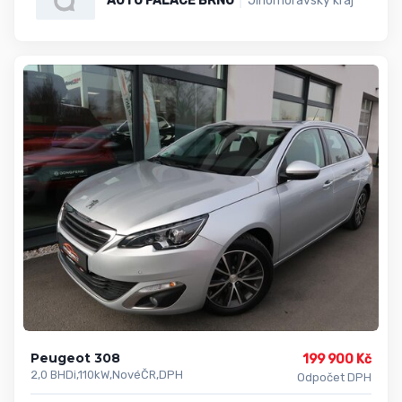
AUTO PALACE BRNO
Jihomoravský kraj
Peugeot 308
199 900 Kč
2,0 BHDi,110kW,NovéČR,DPH
Odpočet DPH