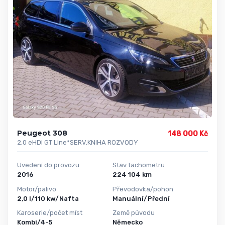
Peugeot 308
148 000 Kč
2,0 eHDi GT Line*SERV.KNIHA ROZVODY
Uvedení do provozu
Stav tachometru
2016
224 104 km
Motor/palivo
Převodovka/pohon
2,0 l/110 kw/Nafta
Manuální/Přední
Karoserie/počet míst
Země původu
Kombi/4-5
Německo