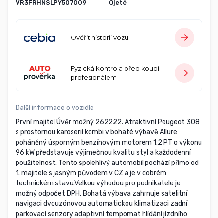
VR3FRHNSLPY507009
Ojeté
Ověřit historii vozu
Fyzická kontrola před koupí
profesionálem
Další informace o vozidle
První majitel Úvěr možný 262222. Atraktivní Peugeot 308
s prostornou karoserií kombi v bohaté výbavě Allure
poháněný úsporným benzínovým motorem 1.2 PT o výkonu
96 kW představuje výjimečnou kvalitu styl a každodenní
použitelnost. Tento spolehlivý automobil pochází přímo od
1. majitele s jasným původem v CZ a je v dobrém
technickém stavu.Velkou výhodou pro podnikatele je
možný odpočet DPH. Bohatá výbava zahrnuje satelitní
navigaci dvouzónovou automatickou klimatizaci zadní
parkovací senzory adaptivní tempomat hlídání jízdního