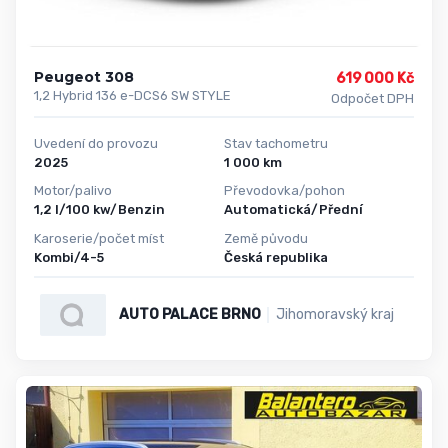
Peugeot 308
619 000 Kč
1,2 Hybrid 136 e-DCS6 SW STYLE
Odpočet DPH
Uvedení do provozu
Stav tachometru
2025
1 000 km
Motor/palivo
Převodovka/pohon
1,2 l/100 kw/Benzin
Automatická/Přední
Karoserie/počet míst
Země původu
Kombi/4-5
Česká republika
AUTO PALACE BRNO
Jihomoravský kraj