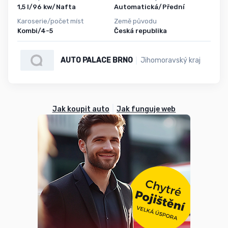
1,5 l/96 kw/Nafta
Automatická/Přední
Karoserie/počet míst
Země původu
Kombi/4-5
Česká republika
AUTO PALACE BRNO
Jihomoravský kraj
Jak koupit auto
Jak funguje web