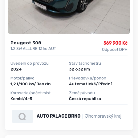
Peugeot 308
569 900 Kč
1,2 SW ALLURE 136e AUT
Odpočet DPH
Uvedení do provozu
Stav tachometru
2024
32 632 km
Motor/palivo
Převodovka/pohon
1,2 l/100 kw/Benzin
Automatická/Přední
Karoserie/počet míst
Země původu
Kombi/4-5
Česká republika
AUTO PALACE BRNO
Jihomoravský kraj