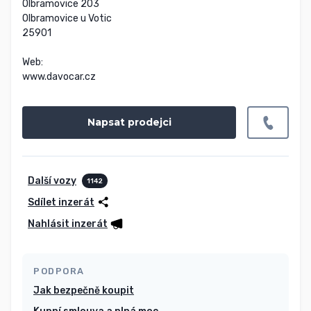
Olbramovice 203

Olbramovice u Votic

25901

Web:

www.davocar.cz
Napsat prodejci
Další vozy
1142
Sdílet inzerát
Nahlásit inzerát
PODPORA
Jak bezpečně koupit