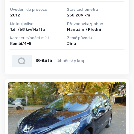
Uvedení do provozu
Stav tachometru
2012
250 289 km
Motor/palivo
Převodovka/pohon
1,6 l/68 kw/Nafta
Manuální/Přední
Karoserie/počet míst
Země původu
Kombi/4-5
Jiná
IS-Auto
Jihočeský kraj