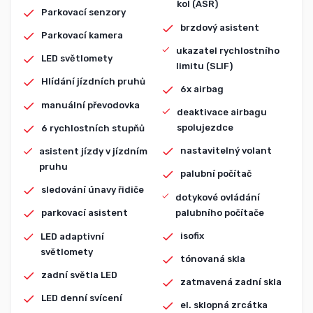
kol (ASR)
Parkovací senzory
brzdový asistent
Parkovací kamera
ukazatel rychlostního
LED světlomety
limitu (SLIF)
Hlídání jízdních pruhů
6x airbag
manuální převodovka
deaktivace airbagu
spolujezdce
6 rychlostních stupňů
nastavitelný volant
asistent jízdy v jízdním
pruhu
palubní počítač
sledování únavy řidiče
dotykové ovládání
palubního počítače
parkovací asistent
isofix
LED adaptivní
světlomety
tónovaná skla
zadní světla LED
zatmavená zadní skla
LED denní svícení
el. sklopná zrcátka