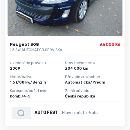
Peugeot 308
65 000 Kč
1,6 SW AUTOMAT,ČR,SERVISKA
Uvedení do provozu
Stav tachometru
2009
204 000 km
Motor/palivo
Převodovka/pohon
1,6 l/88 kw/Benzin
Automatická/Přední
Karoserie/počet míst
Země původu
Kombi/4-5
Česká republika
AUTO FEST
Hlavní město Praha