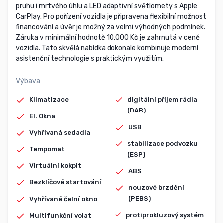
pruhu i mrtvého úhlu a LED adaptivní světlomety s Apple
CarPlay. Pro pořízení vozidla je připravena flexibilní možnost
financování a úvěr je možný za velmi výhodných podmínek.
Záruka v minimální hodnotě 10.000 Kč je zahrnutá v ceně
vozidla. Tato skvělá nabídka dokonale kombinuje moderní
asistenční technologie s praktickým využitím.
Výbava
Klimatizace
digitální příjem rádia
(DAB)
El. Okna
USB
Vyhřívaná sedadla
stabilizace podvozku
Tempomat
(ESP)
Virtuální kokpit
ABS
Bezklíčové startování
nouzové brzdění
(PEBS)
Vyhřívané čelní okno
protiprokluzový systém
Multifunkční volat