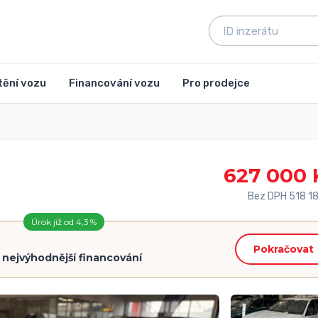
tění vozu
Financování vozu
Pro prodejce
627 000 
Bez DPH 518 1
Úrok již od 4,3 %
Pokračovat
=
nejvýhodnější financování