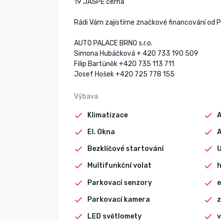
19'JASPE černá
Rádi Vám zajistíme značkové financování od P
AUTO PALACE BRNO s.r.o.
Simona Hubáčková + 420 733 190 509
Filip Bartůněk +420 735 113 711
Josef Hošek +420 725 778 155
Výbava
Klimatizace
El. Okna
A
Bezklíčové startování
Multifunkční volat
h
Parkovací senzory
e
Parkovací kamera
z
LED světlomety
v