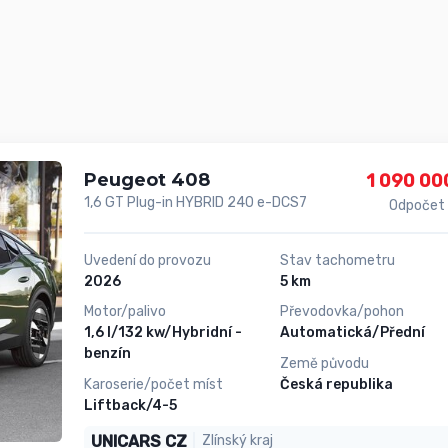
Peugeot 408
1 090 00
1,6 GT Plug-in HYBRID 240 e-DCS7
Odpočet
Uvedení do provozu
Stav tachometru
2026
5 km
Motor/palivo
Převodovka/pohon
1,6 l/132 kw/Hybridní -
Automatická/Přední
benzín
Země původu
Karoserie/počet míst
Česká republika
Liftback/4-5
UNICARS CZ
Zlínský kraj