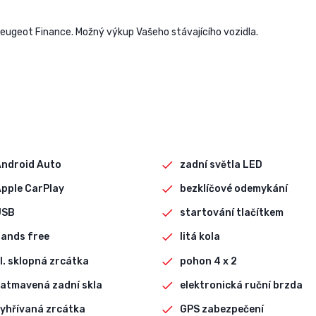
eugeot Finance. Možný výkup Vašeho stávajícího vozidla.
Android Auto
zadní světla LED
pple CarPlay
bezklíčové odemykání
USB
startování tlačítkem
ands free
litá kola
l. sklopná zrcátka
pohon 4 x 2
atmavená zadní skla
elektronická ruční brzda
yhřívaná zrcátka
GPS zabezpečení