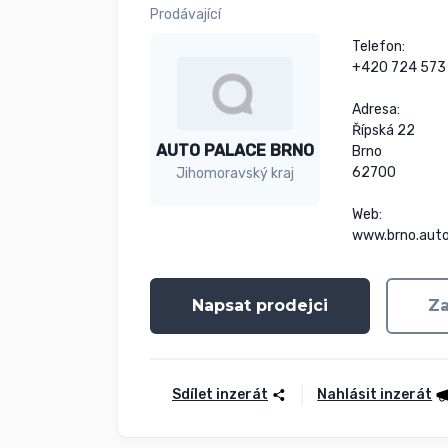
Prodávající
Telefon:

+420 724 573 
Adresa:

Řípská 22

AUTO PALACE BRNO
Brno

62700

Jihomoravský kraj
Web:

www.brno.auto
Napsat prodejci
Za
Sdílet inzerát
Nahlásit inzerát