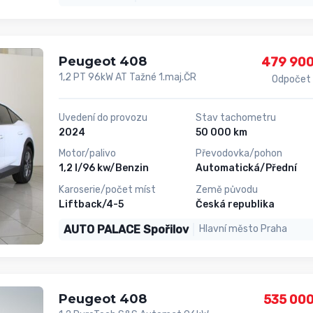
Peugeot 408
479 900
1,2 PT 96kW AT Tažné 1.maj.ČR
Odpočet
Uvedení do provozu
Stav tachometru
2024
50 000 km
Motor/palivo
Převodovka/pohon
1,2 l/96 kw/Benzin
Automatická/Přední
Karoserie/počet míst
Země původu
Liftback/4-5
Česká republika
AUTO PALACE Spořilov
Hlavní město Praha
Peugeot 408
535 000