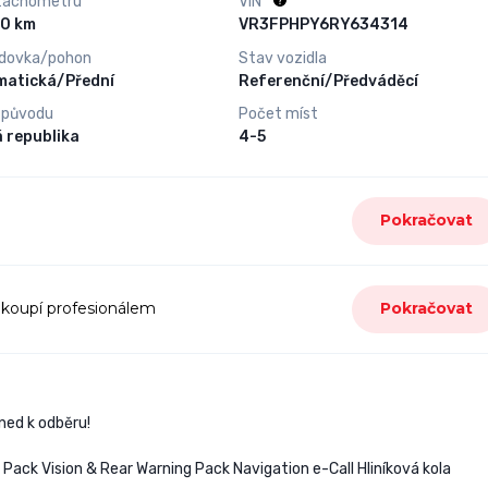
tachometru
VIN
10 000 km
VR3FPHPY6RY634314
dovka/pohon
Stav vozidla
matická/Přední
Referenční/Předváděcí
 původu
Počet míst
 republika
4-5
Pokračovat
 koupí profesionálem
Pokračovat
ned k odběru!
ack Vision & Rear Warning Pack Navigation e-Call Hliníková kola