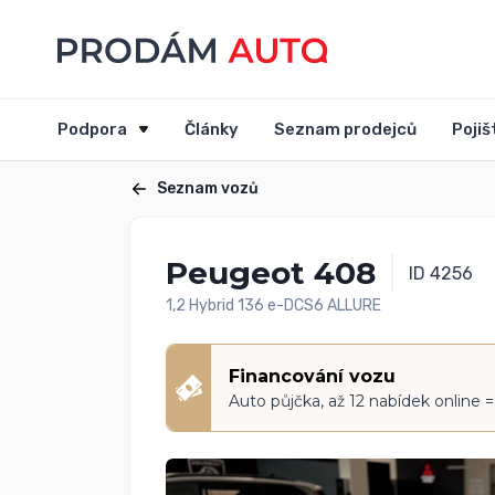
Podpora
Články
Seznam prodejců
Pojiš
Seznam vozů
Peugeot 408
ID 4256
1,2 Hybrid 136 e-DCS6 ALLURE
Financování vozu
Auto půjčka, až 12 nabídek online 