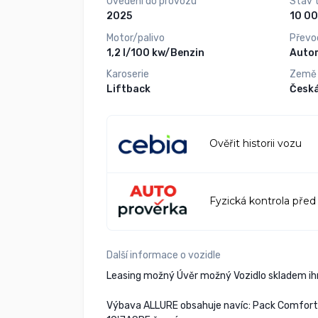
Uvedení do provozu
Stav 
2025
Motor/palivo
Převo
1,2 l/100 kw/Benzin
Auto
Karoserie
Země
Liftback
Česká
Ověřit historii vozu
Fyzická kontrola před
Další informace o vozidle
Leasing možný Úvěr možný Vozidlo skladem ih
Výbava ALLURE obsahuje navíc: Pack Comfort P