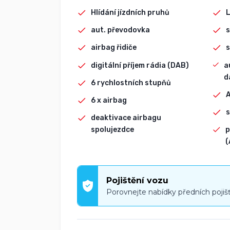
Hlídání jízdních pruhů
L
aut. převodovka
s
airbag řidiče
s
digitální příjem rádia (DAB)
a
d
6 rychlostních stupňů
6 x airbag
s
deaktivace airbagu
spolujezdce
p
(
Pojištění vozu
Porovnejte nabídky předních pojiš