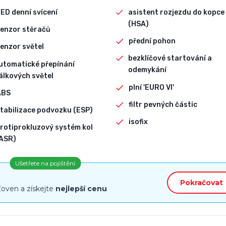
ED denní svícení
asistent rozjezdu do kopce
(HSA)
enzor stěračů
přední pohon
enzor světel
bezklíčové startování a
utomatické přepínání
odemykání
álkových světel
plní 'EURO VI'
ABS
filtr pevných částic
tabilizace podvozku (ESP)
isofix
rotiprokluzový systém kol
ASR)
Ušetřete na pojištění
Pokračovat
ťoven a získejte
nejlepší cenu