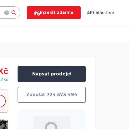
Inzerát zdarma
Přihlásit se
Kč
Napsat prodejci
82 Kč
Zavolat 724 573 494