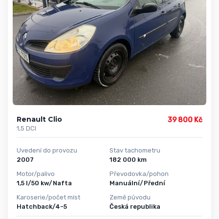
Renault Clio
39 800 Kč
1,5 DCI
Uvedení do provozu
Stav tachometru
2007
182 000 km
Motor/palivo
Převodovka/pohon
1,5 l/50 kw/Nafta
Manuální/Přední
Karoserie/počet míst
Země původu
Hatchback/4-5
Česká republika