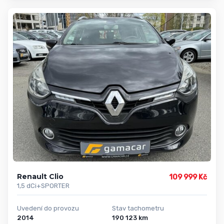
Renault Clio
109 999 Kč
1,5 dCi+SPORTER
Uvedení do provozu
Stav tachometru
2014
190 123 km