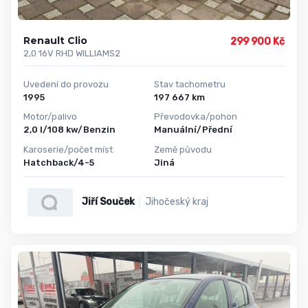
Renault Clio
299 900 Kč
2,0 16V RHD WILLIAMS2
Uvedení do provozu
Stav tachometru
1995
197 667 km
Motor/palivo
Převodovka/pohon
2,0 l/108 kw/Benzin
Manuální/Přední
Karoserie/počet míst
Země původu
Hatchback/4-5
Jiná
Jiří Souček
Jihočeský kraj