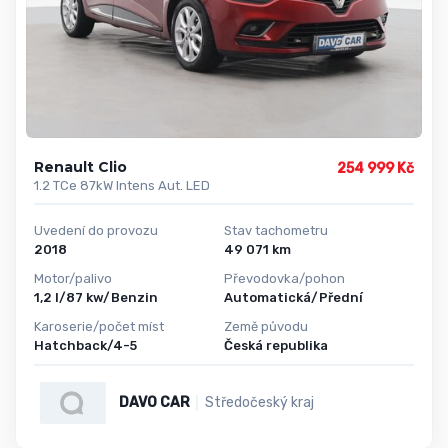
Renault Clio
254 999 Kč
1.2 TCe 87kW Intens Aut. LED
Uvedení do provozu
Stav tachometru
2018
49 071 km
Motor/palivo
Převodovka/pohon
1,2 l/87 kw/Benzin
Automatická/Přední
Karoserie/počet míst
Země původu
Hatchback/4-5
Česká republika
DAVO CAR
Středočeský kraj