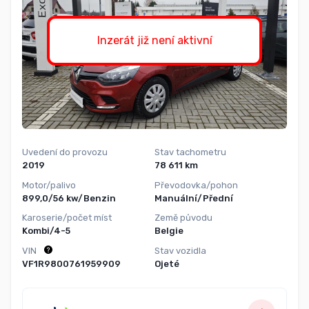
Inzerát již není aktivní
Uvedení do provozu
Stav tachometru
2019
78 611 km
Motor/palivo
Převodovka/pohon
899,0/56 kw/Benzin
Manuální/Přední
Karoserie/počet míst
Země původu
Kombi/4-5
Belgie
VIN
Stav vozidla
VF1R9800761959909
Ojeté