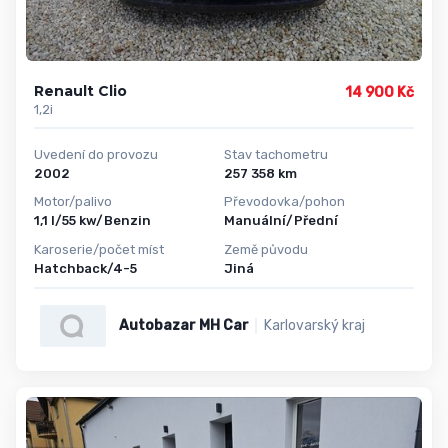
Renault Clio
14 900 Kč
1,2i
Uvedení do provozu
Stav tachometru
2002
257 358 km
Motor/palivo
Převodovka/pohon
1,1 l/55 kw/Benzin
Manuální/Přední
Karoserie/počet míst
Země původu
Hatchback/4-5
Jiná
Autobazar MH Car
Karlovarský kraj