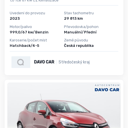
1,0 Tce 67 kW CZ Klimatizace
Uvedení do provozu
Stav tachometru
2023
29 813 km
Motor/palivo
Převodovka/pohon
999,0/67 kw/Benzin
Manuální/Přední
Karoserie/počet míst
Země původu
Hatchback/4-5
Česká republika
DAVO CAR
Středočeský kraj