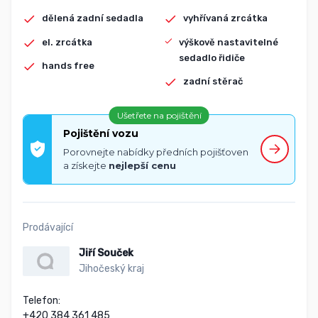
dělená zadní sedadla
vyhřívaná zrcátka
el. zrcátka
výškově nastavitelné
sedadlo řidiče
hands free
zadní stěrač
Ušetřete na pojištění
Pojištění vozu
Porovnejte nabídky předních pojišťoven
a získejte
nejlepší cenu
Prodávající
Jiří Souček
Jihočeský kraj
Telefon:

+420 384 361 485
