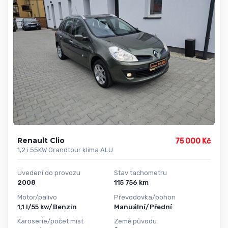
Renault Clio
75 000 Kč
1,2 i 55KW Grandtour klima ALU
Uvedení do provozu
Stav tachometru
2008
115 756 km
Motor/palivo
Převodovka/pohon
1,1 l/55 kw/Benzin
Manuální/Přední
Karoserie/počet míst
Země původu