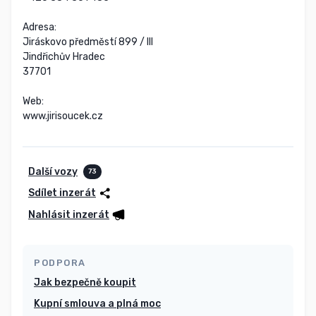
Adresa:

Jiráskovo předměstí 899 / III

Jindřichův Hradec

37701

Web:

www.jirisoucek.cz
Další vozy
73
Sdílet inzerát
Nahlásit inzerát
PODPORA
Jak bezpečně koupit
Kupní smlouva a plná moc