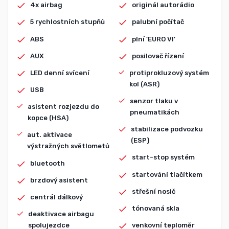
4x airbag
originál autorádio
5 rychlostních stupňů
palubní počítač
ABS
plní 'EURO VI'
AUX
posilovač řízení
LED denní svícení
protiprokluzový systém
kol (ASR)
USB
senzor tlaku v
asistent rozjezdu do
pneumatikách
kopce (HSA)
stabilizace podvozku
aut. aktivace
(ESP)
výstražných světlometů
start-stop systém
bluetooth
startování tlačítkem
brzdový asistent
střešní nosič
centrál dálkový
tónovaná skla
deaktivace airbagu
spolujezdce
venkovní teploměr