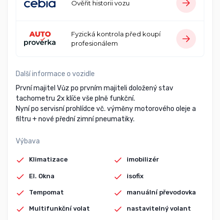
Ověřit historii vozu
Fyzická kontrola před koupí
profesionálem
Další informace o vozidle
První majitel Vůz po prvním majiteli doložený stav
tachometru 2x klíče vše plně funkční.
Nyní po servisní prohlídce vč. výměny motorového oleje a
filtru + nové přední zimní pneumatiky.
Výbava
Klimatizace
imobilizér
El. Okna
isofix
Tempomat
manuální převodovka
Multifunkční volat
nastavitelný volant