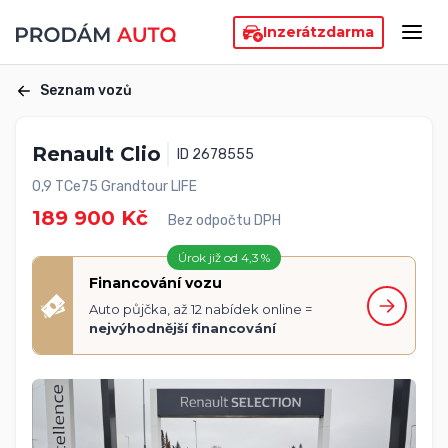
Inzerát
zdarma
Seznam vozů
Renault Clio
ID 2678555
0,9 TCe75 Grandtour LIFE
189 900 Kč
Bez odpočtu DPH
Úrok již od 4,3 %
Financování vozu
Auto půjčka, až 12 nabídek online =
nejvýhodnější financování