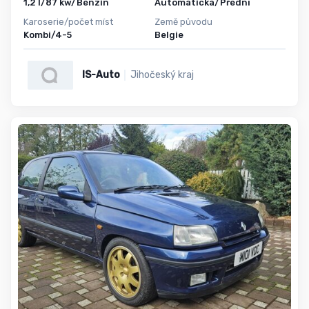
1,2 l/87 kw/Benzin
Automatická/Přední
Karoserie/počet míst
Země původu
Kombi/4-5
Belgie
IS-Auto
Jihočeský kraj