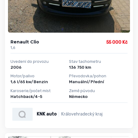
Renault Clio
55 000 Kč
1,6
Uvedení do provozu
Stav tachometru
2006
136 750 km
Motor/palivo
Převodovka/pohon
1,6 l/65 kw/Benzin
Manuální/Přední
Karoserie/počet míst
Země původu
Hatchback/4-5
Německo
KNK auto
Královehradecký kraj