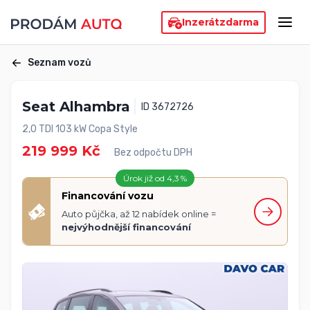
Inzerát
zdarma
Seznam vozů
Seat Alhambra
ID 3672726
2,0 TDI 103 kW Copa Style
219 999 Kč
Bez odpočtu DPH
Úrok již od 4,3 %
Financování vozu
Auto půjčka, až 12 nabídek online =
nejvýhodnější financování