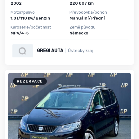
2002
220 807 km
Motor/palivo
Převodovka/pohon
1,8 l/110 kw/Benzin
Manuální/Přední
Karoserie/počet míst
Země původu
MPV/4-5
Německo
GREGI AUTA
Ústecký kraj
REZERVACE