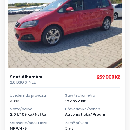
Seat Alhambra
239 000 Kč
2,0 DSG STYLE
Uvedení do provozu
Stav tachometru
2013
192 592 km
Motor/palivo
Převodovka/pohon
2,0 l/103 kw/Nafta
Automatická/Přední
Karoserie/počet míst
Země původu
MPV/4-5
Jiná