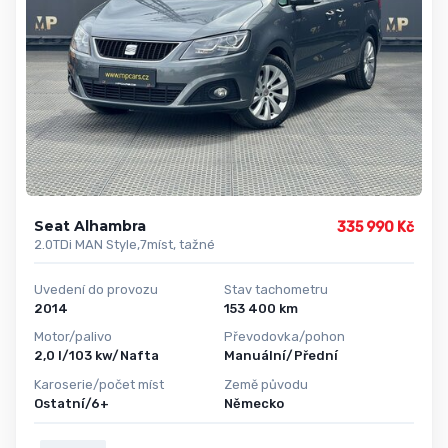
Seat Alhambra
335 990 Kč
2.0TDi MAN Style,7míst, tažné
Uvedení do provozu
Stav tachometru
2014
153 400 km
Motor/palivo
Převodovka/pohon
2,0 l/103 kw/Nafta
Manuální/Přední
Karoserie/počet míst
Země původu
Ostatní/6+
Německo