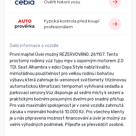
Ověřit historii vozu
Fyzická kontrola před koupí
profesionálem
Další informace o vozidle
První majitel Úvěr možný REZERVOVÁNO. 261107. Tento
prostorný rodinný vůz typu mpv s úsporným motorem 2.0
TDI. Seat Alhambra v edici Copa Style nabízí kvalitu
mimořádnou použitelnost pro velkou rodinu i bohatou
výbavu která zahrnuje bi-xenonové světlomety třízónovou
automatickou klimatizaci tempomat vyhřívaná sedadla a
parkovací senzory.Vůz disponuje až sedmi místy k sezení a
praktickými bočními posuvnými dveřmi pro snadný přístup.
Pro vaši maximální spokojenost je v ceně vozidla zahrnutá
záruka v minimální hodnotě 10.000 Kč. Pro všechny klienty
je u nás připravena možnost financování a úvěr je možný za
velmi výhodných podmínek. Přijeďte se přesvědčit osobně.