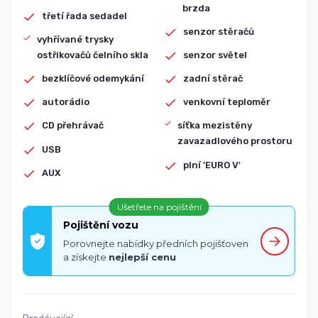
brzda
třetí řada sedadel
senzor stěračů
vyhřívané trysky
ostřikovačů čelního skla
senzor světel
bezklíčové odemykání
zadní stěrač
autorádio
venkovní teploměr
CD přehrávač
síťka mezistěny
zavazadlového prostoru
USB
plní 'EURO V'
AUX
Ušetřete na pojištění
Pojištění vozu
Porovnejte nabídky předních pojišťoven
a získejte
nejlepší cenu