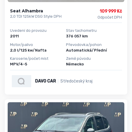
Seat Alhambra
109 999 Kč
2,0 TDI 125kW DSG Style DPH
Odpočet DPH
Uvedení do provozu
Stav tachometru
2011
376 057 km
Motor/palivo
Převodovka/pohon
2,0 l/125 kw/Nafta
Automatická/Přední
Karoserie/počet míst
Země původu
MPV/4-5
Německo
DAVO CAR
Středočeský kraj