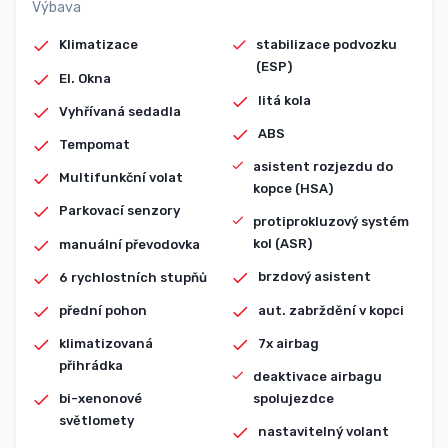
Výbava
Klimatizace
stabilizace podvozku
(ESP)
El. Okna
litá kola
Vyhřívaná sedadla
ABS
Tempomat
asistent rozjezdu do
Multifunkční volat
kopce (HSA)
Parkovací senzory
protiprokluzový systém
kol (ASR)
manuální převodovka
brzdový asistent
6 rychlostních stupňů
aut. zabrždění v kopci
přední pohon
7x airbag
klimatizovaná
přihrádka
deaktivace airbagu
spolujezdce
bi-xenonové
světlomety
nastavitelný volant