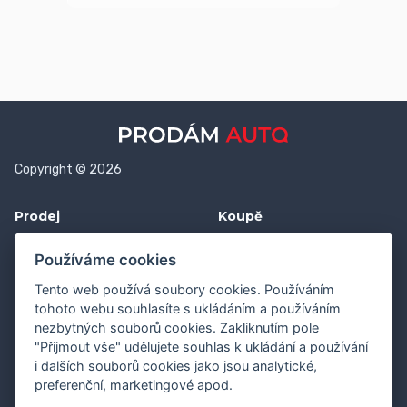
Copyright © 2026
Prodej
Koupě
Vložit inzerát
Najít auto
Používáme cookies
Jak prodat auto
Jak koupit auto
Tento web používá soubory cookies. Používáním
Pro prodejce
Financování vozu
tohoto webu souhlasíte s ukládáním a používáním
nezbytných souborů cookies. Zakliknutím pole
Premium
Pojištění vozu
"Přijmout vše" udělujete souhlas k ukládání a používání
i dalších souborů cookies jako jsou analytické,
Další stránky
Kontakt
preferenční, marketingové apod.
Průvodce webem
Napište nám