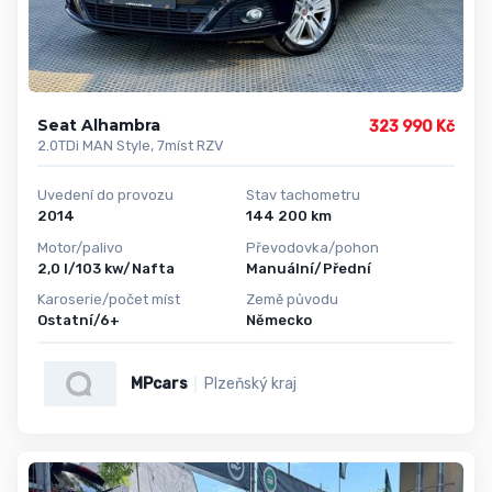
Seat Alhambra
323 990 Kč
2.0TDi MAN Style, 7míst RZV
Uvedení do provozu
Stav tachometru
2014
144 200 km
Motor/palivo
Převodovka/pohon
2,0 l/103 kw/Nafta
Manuální/Přední
Karoserie/počet míst
Země původu
Ostatní/6+
Německo
MPcars
Plzeňský kraj