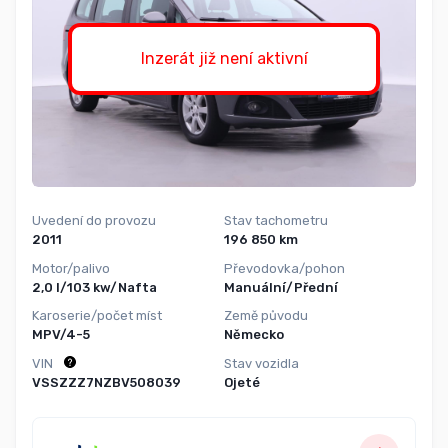
Inzerát již není aktivní
Uvedení do provozu
Stav tachometru
2011
196 850 km
Motor/palivo
Převodovka/pohon
2,0 l/103 kw/Nafta
Manuální/Přední
Karoserie/počet míst
Země původu
MPV/4-5
Německo
VIN
Stav vozidla
VSSZZZ7NZBV508039
Ojeté