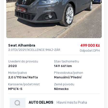
Seat Alhambra
499 000 Kč
2.0TDi/2021/XCELLENCE.1MAJ-ZÁR
Odpočet DPH
Uvedení do provozu
Stav tachometru
2020
149 661 km
Motor/palivo
Převodovka/pohon
2,0 l/110 kw/Nafta
Manuální/Přední
Karoserie/počet míst
Země původu
MPV/4-5
Německo
AUTO DELMOS
Hlavní město Praha