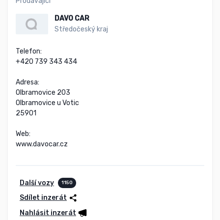
Prodávající
DAVO CAR
Středočeský kraj
Telefon:

+420 739 343 434

Adresa:

Olbramovice 203

Olbramovice u Votic

25901

Web:

www.davocar.cz
Další vozy
1150
Sdílet inzerát
Nahlásit inzerát