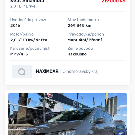
Seat Alhambra
219 000 Kč
2,0 TDi 4Drive
Uvedení do provozu
Stav tachometru
2016
269 348 km
Motor/palivo
Převodovka/pohon
2,0 l/110 kw/Nafta
Manuální/Přední
Karoserie/počet míst
Země původu
MPV/4-5
Rakousko
MAXIMCAR
Jihomoravský kraj