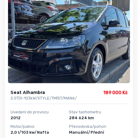
Seat Alhambra
189 000 Kč
2.0TDi-103kW/STYLE/7MÍST/MAN6/
Uvedení do provozu
Stav tachometru
2012
284 624 km
Motor/palivo
Převodovka/pohon
2,0 l/103 kw/Nafta
Manuální/Přední