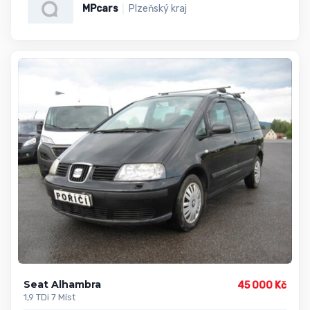
MPcars
Plzeňský kraj
Seat Alhambra
45 000 Kč
1,9 TDi 7 Míst