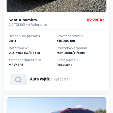
Seat Alhambra
89 990 Kč
2,0 TDI 103 kW Reference
Uvedení do provozu
Stav tachometru
2011
315 000 km
Motor/palivo
Převodovka/pohon
2,0 l/103 kw/Nafta
Manuální/Přední
Karoserie/počet míst
Země původu
MPV/4-5
Rakousko
Auto Vojtík
Vysočina