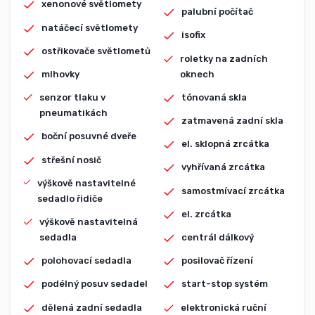
xenonové světlomety
palubní počítač
natáčecí světlomety
isofix
ostřikovače světlometů
roletky na zadních
oknech
mlhovky
tónovaná skla
senzor tlaku v
pneumatikách
zatmavená zadní skla
boční posuvné dveře
el. sklopná zrcátka
střešní nosič
vyhřívaná zrcátka
výškově nastavitelné
samostmívací zrcátka
sedadlo řidiče
el. zrcátka
výškově nastavitelná
sedadla
centrál dálkový
polohovací sedadla
posilovač řízení
podélný posuv sedadel
start-stop systém
dělená zadní sedadla
elektronická ruční