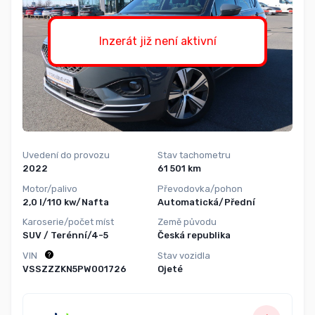
Inzerát již není aktivní
Uvedení do provozu
Stav tachometru
2022
61 501 km
Motor/palivo
Převodovka/pohon
2,0 l/110 kw/Nafta
Automatická/Přední
Karoserie/počet míst
Země původu
SUV / Terénní/4-5
Česká republika
VIN
Stav vozidla
VSSZZZKN5PW001726
Ojeté