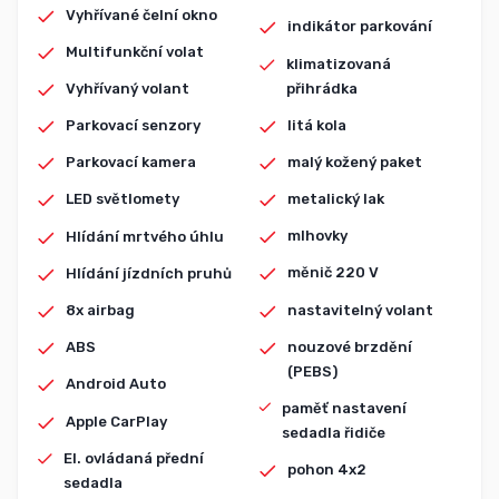
Vyhřívané čelní okno
indikátor parkování
Multifunkční volat
klimatizovaná
přihrádka
Vyhřívaný volant
litá kola
Parkovací senzory
malý kožený paket
Parkovací kamera
metalický lak
LED světlomety
mlhovky
Hlídání mrtvého úhlu
měnič 220 V
Hlídání jízdních pruhů
nastavitelný volant
8x airbag
nouzové brzdění
ABS
(PEBS)
Android Auto
paměť nastavení
Apple CarPlay
sedadla řidiče
El. ovládaná přední
pohon 4x2
sedadla