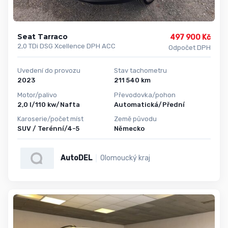
Seat Tarraco
497 900 Kč
2,0 TDi DSG Xcellence DPH ACC
Odpočet DPH
Uvedení do provozu
Stav tachometru
2023
211 540 km
Motor/palivo
Převodovka/pohon
2,0 l/110 kw/Nafta
Automatická/Přední
Karoserie/počet míst
Země původu
SUV / Terénní/4-5
Německo
AutoDEL
Olomoucký kraj