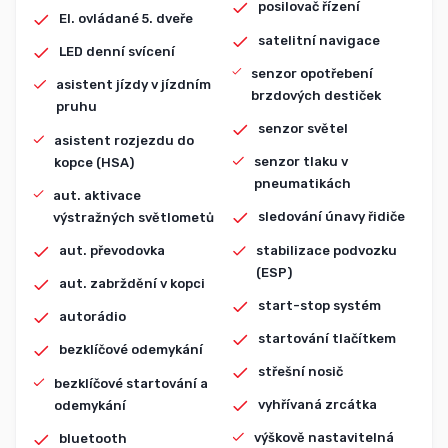
posilovač řízení
El. ovládané 5. dveře
satelitní navigace
LED denní svícení
senzor opotřebení
asistent jízdy v jízdním
brzdových destiček
pruhu
senzor světel
asistent rozjezdu do
senzor tlaku v
kopce (HSA)
pneumatikách
aut. aktivace
sledování únavy řidiče
výstražných světlometů
stabilizace podvozku
aut. převodovka
(ESP)
aut. zabrždění v kopci
start-stop systém
autorádio
startování tlačítkem
bezklíčové odemykání
střešní nosič
bezklíčové startování a
vyhřívaná zrcátka
odemykání
výškově nastavitelná
bluetooth