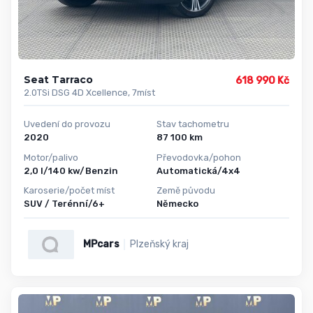
Seat Tarraco
618 990 Kč
2.0TSi DSG 4D Xcellence, 7míst
Uvedení do provozu
Stav tachometru
2020
87 100 km
Motor/palivo
Převodovka/pohon
2,0 l/140 kw/Benzin
Automatická/4x4
Karoserie/počet míst
Země původu
SUV / Terénní/6+
Německo
MPcars
Plzeňský kraj