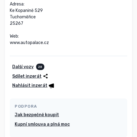
Adresa:

Ke Kopanině 529

Tuchoměřice

25267

Web:

www.autopalace.cz
Další vozy
28
Sdílet inzerát
Nahlásit inzerát
PODPORA
Jak bezpečně koupit
Kupní smlouva a plná moc