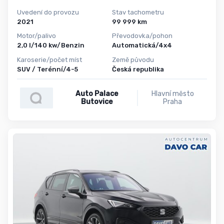
Uvedení do provozu
Stav tachometru
2021
99 999 km
Motor/palivo
Převodovka/pohon
2,0 l/140 kw/Benzin
Automatická/4x4
Karoserie/počet míst
Země původu
SUV / Terénní/4-5
Česká republika
Auto Palace
Hlavní město
Butovice
Praha