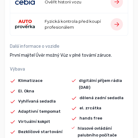
Ověřit historii vozu
Fyzická kontrola před koupí
profesionálem
Další informace o vozidle
První majitel Úvěr možný Vůz v plné tovární záruce.
Výbava
Klimatizace
digitální příjem rádia
(DAB)
El. Okna
dělená zadní sedadla
Vyhřívaná sedadla
el. zrcátka
Adaptivní tempomat
hands free
Virtuální kokpit
hlasové ovládání
Bezklíčové startování
palubního počítače