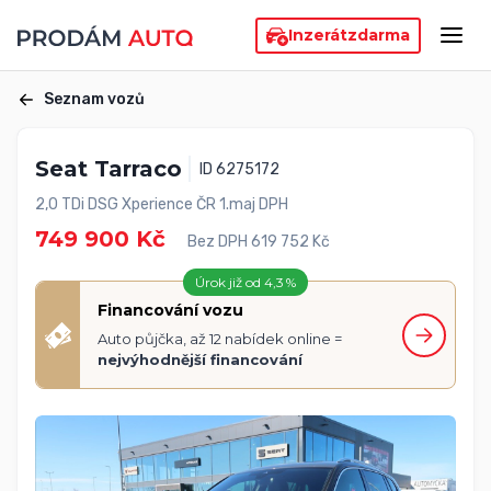
Inzerát
zdarma
Seznam vozů
Seat Tarraco
ID 6275172
2,0 TDi DSG Xperience ČR 1.maj DPH
749 900 Kč
Bez DPH 619 752 Kč
Úrok již od 4,3 %
Financování vozu
Auto půjčka, až 12 nabídek online =
nejvýhodnější financování