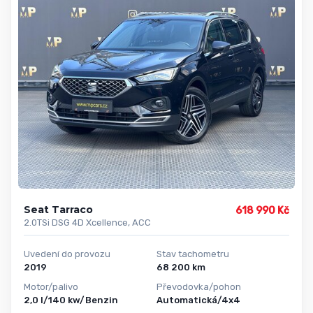
Seat Tarraco
618 990 Kč
2.0TSi DSG 4D Xcellence, ACC
Uvedení do provozu
Stav tachometru
2019
68 200 km
Motor/palivo
Převodovka/pohon
2,0 l/140 kw/Benzin
Automatická/4x4