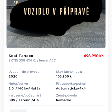
Seat Tarraco
498 990 Kč
2.0TDi DSG 4X4 Xcellence, ACC
Uvedení do provozu
Stav tachometru
2020
105 200 km
Motor/palivo
Převodovka/pohon
2,0 l/140 kw/Nafta
Automatická/4x4
Karoserie/počet míst
Země původu
SUV / Terénní/4-5
Německo