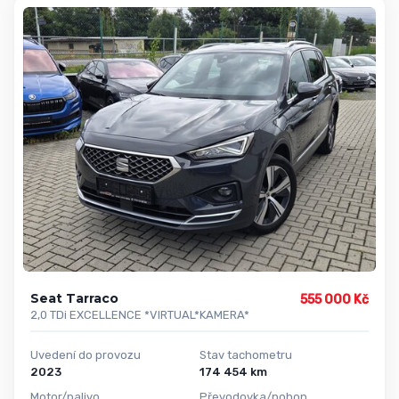
Seat Tarraco
555 000 Kč
2,0 TDi EXCELLENCE *VIRTUAL*KAMERA*
Uvedení do provozu
Stav tachometru
2023
174 454 km
Motor/palivo
Převodovka/pohon