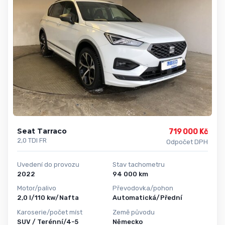
Seat Tarraco
719 000 Kč
2,0 TDI FR
Odpočet DPH
Uvedení do provozu
Stav tachometru
2022
94 000 km
Motor/palivo
Převodovka/pohon
2,0 l/110 kw/Nafta
Automatická/Přední
Karoserie/počet míst
Země původu
SUV / Terénní/4-5
Německo