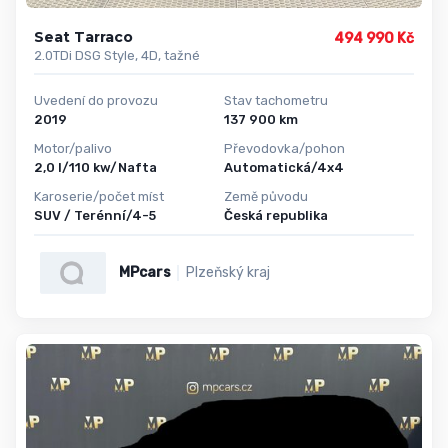
Seat Tarraco
494 990 Kč
2.0TDi DSG Style, 4D, tažné
Uvedení do provozu
Stav tachometru
2019
137 900 km
Motor/palivo
Převodovka/pohon
2,0 l/110 kw/Nafta
Automatická/4x4
Karoserie/počet míst
Země původu
SUV / Terénní/4-5
Česká republika
MPcars
Plzeňský kraj