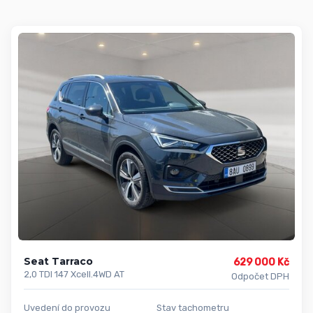
Seat Tarraco
629 000 Kč
2,0 TDI 147 Xcell.4WD AT
Odpočet DPH
Uvedení do provozu
Stav tachometru