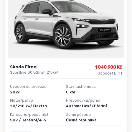
Škoda Elroq
1 040 900 Kč
Sportline 80 82kWh 210kW
Odpočet DPH
Uvedení do provozu
Stav tachometru
2026
0 km
Motor/palivo
Převodovka/pohon
1,0/210 kw/Elektro
Automatická/Přední
Karoserie/počet míst
Země původu
SUV / Terénní/4-5
Česká republika