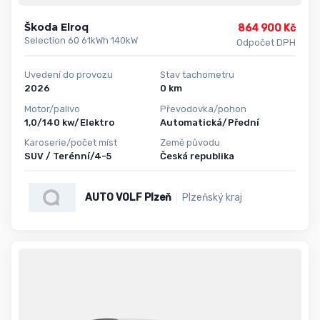
Škoda Elroq
864 900 Kč
Selection 60 61kWh 140kW
Odpočet DPH
Uvedení do provozu
Stav tachometru
2026
0 km
Motor/palivo
Převodovka/pohon
1,0/140 kw/Elektro
Automatická/Přední
Karoserie/počet míst
Země původu
SUV / Terénní/4-5
Česká republika
AUTO VOLF Plzeň
Plzeňský kraj