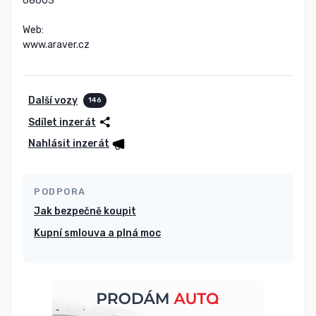
68603

Web:

www.araver.cz
Další vozy
146
Sdílet inzerát
Nahlásit inzerát
PODPORA
Jak bezpečně koupit
Kupní smlouva a plná moc