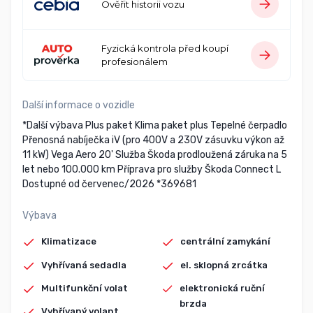
Ověřit historii vozu
Fyzická kontrola před koupí
profesionálem
Další informace o vozidle
*Další výbava Plus paket Klima paket plus Tepelné čerpadlo
Přenosná nabíječka iV (pro 400V a 230V zásuvku výkon až
11 kW) Vega Aero 20' Služba Škoda prodloužená záruka na 5
let nebo 100.000 km Příprava pro služby Škoda Connect L
Dostupné od červenec/2026 *369681
Výbava
Klimatizace
centrální zamykání
Vyhřívaná sedadla
el. sklopná zrcátka
Multifunkční volat
elektronická ruční
brzda
Vyhřívaný volant