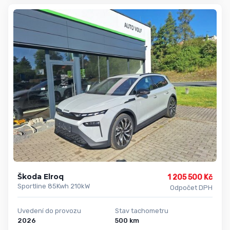
Škoda Elroq
1 205 500 Kč
Sportline 85Kwh 210kW
Odpočet DPH
Uvedení do provozu
Stav tachometru
2026
500 km