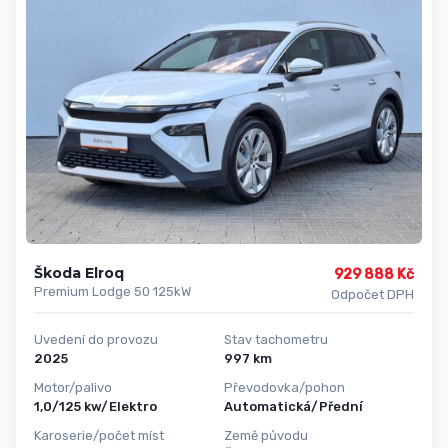
Škoda Elroq
929 888 Kč
Premium Lodge 50 125kW
Odpočet DPH
Uvedení do provozu
Stav tachometru
2025
997 km
Motor/palivo
Převodovka/pohon
1,0/125 kw/Elektro
Automatická/Přední
Karoserie/počet míst
Země původu