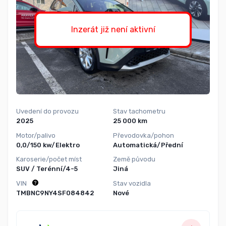
Inzerát již není aktivní
Uvedení do provozu
Stav tachometru
2025
25 000 km
Motor/palivo
Převodovka/pohon
0,0/150 kw/Elektro
Automatická/Přední
Karoserie/počet míst
Země původu
SUV / Terénní/4-5
Jiná
VIN
Stav vozidla
TMBNC9NY4SF084842
Nové