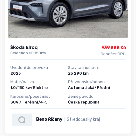
Škoda Elroq
939 888 Kč
Selection 60 150kW
Odpočet DPH
Uvedení do provozu
Stav tachometru
2025
25 290 km
Motor/palivo
Převodovka/pohon
1,0/150 kw/Elektro
Automatická/Přední
Karoserie/počet míst
Země původu
SUV / Terénní/4-5
Česká republika
Beno Říčany
Středočeský kraj