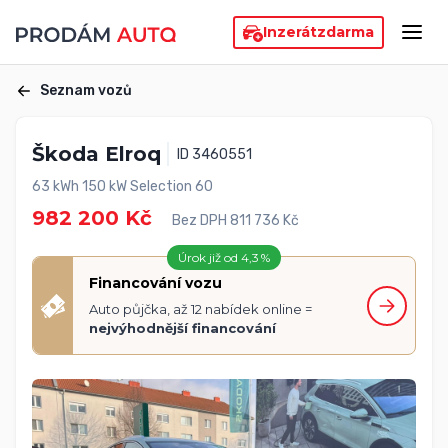
Inzerát
zdarma
Seznam vozů
Škoda Elroq
ID 3460551
63 kWh 150 kW Selection 60
982 200 Kč
Bez DPH 811 736 Kč
Úrok již od 4,3 %
Financování vozu
Auto půjčka, až 12 nabídek online =
nejvýhodnější financování