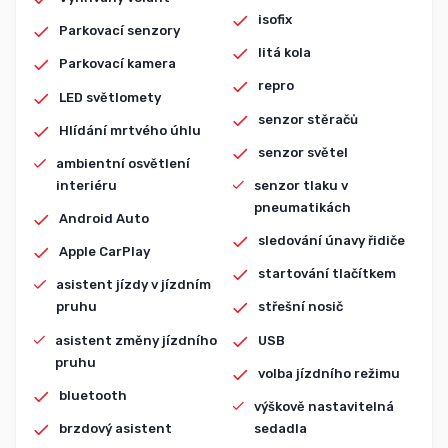
isofix
Parkovací senzory
litá kola
Parkovací kamera
repro
LED světlomety
senzor stěračů
Hlídání mrtvého úhlu
senzor světel
ambientní osvětlení
interiéru
senzor tlaku v
pneumatikách
Android Auto
sledování únavy řidiče
Apple CarPlay
startování tlačítkem
asistent jízdy v jízdním
pruhu
střešní nosič
asistent změny jízdního
USB
pruhu
volba jízdního režimu
bluetooth
výškově nastavitelná
brzdový asistent
sedadla