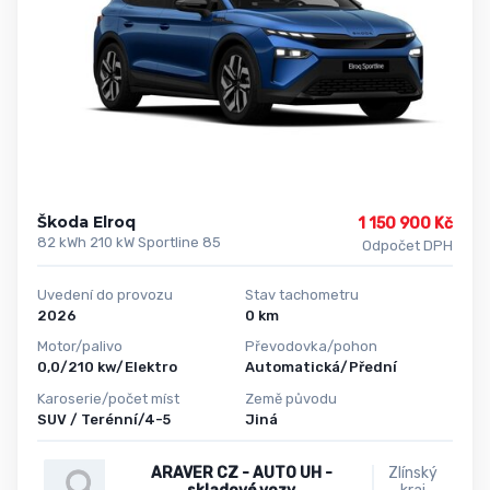
Škoda Elroq
1 150 900 Kč
82 kWh 210 kW Sportline 85
Odpočet DPH
Uvedení do provozu
Stav tachometru
2026
0 km
Motor/palivo
Převodovka/pohon
0,0/210 kw/Elektro
Automatická/Přední
Karoserie/počet míst
Země původu
SUV / Terénní/4-5
Jiná
ARAVER CZ - AUTO UH -
Zlínský