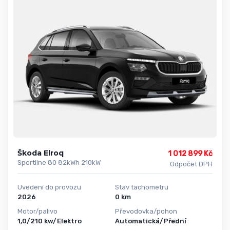
Škoda Elroq
1 012 899 Kč
Sportline 80 82kWh 210kW
Odpočet DPH
Uvedení do provozu
Stav tachometru
2026
0 km
Motor/palivo
Převodovka/pohon
1,0/210 kw/Elektro
Automatická/Přední