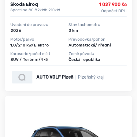
Škoda Elroq
1 027 900 Kč
Sportline 80 82kWh 210kW
Odpočet DPH
Uvedení do provozu
Stav tachometru
2026
0 km
Motor/palivo
Převodovka/pohon
1,0/210 kw/Elektro
Automatická/Přední
Karoserie/počet míst
Země původu
SUV / Terénní/4-5
Česká republika
AUTO VOLF Plzeň
Plzeňský kraj