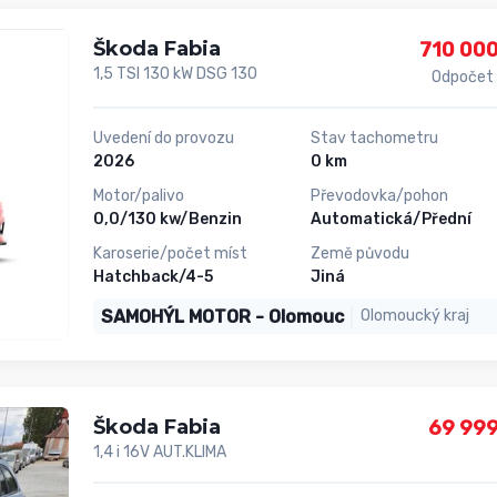
Škoda Fabia
710 000
1,5 TSI 130 kW DSG 130
Odpočet
Uvedení do provozu
Stav tachometru
2026
0 km
Motor/palivo
Převodovka/pohon
0,0/130 kw/Benzin
Automatická/Přední
Karoserie/počet míst
Země původu
Hatchback/4-5
Jiná
SAMOHÝL MOTOR - Olomouc
Olomoucký kraj
Škoda Fabia
69 999
1,4 i 16V AUT.KLIMA