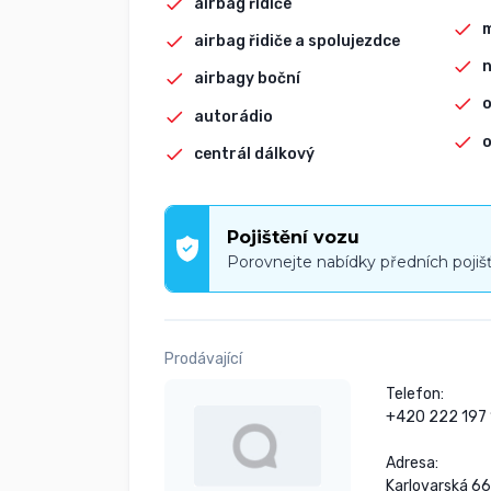
airbag řidiče
airbag řidiče a spolujezdce
n
airbagy boční
o
autorádio
o
centrál dálkový
Pojištění vozu
Porovnejte nabídky předních pojiš
Prodávající
Telefon:

+420 222 197 
Adresa:

Karlovarská 66