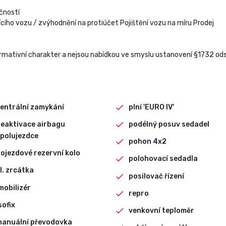
čností
cího vozu / zvýhodnění na protiúčet Pojištění vozu na míru Prodej
mativní charakter a nejsou nabídkou ve smyslu ustanovení §1732 ods
entrální zamykání
plní 'EURO IV'
eaktivace airbagu
podélný posuv sedadel
polujezdce
pohon 4x2
ojezdové rezervní kolo
polohovací sedadla
l. zrcátka
posilovač řízení
mobilizér
repro
sofix
venkovní teploměr
manuální převodovka