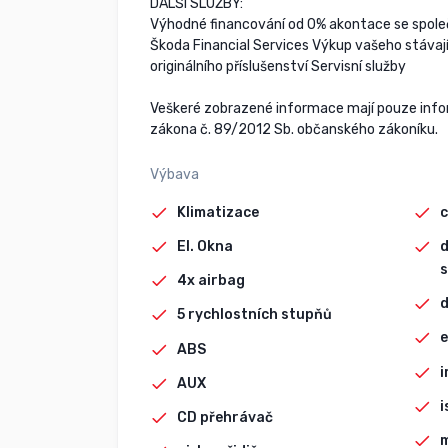
DALŠÍ SLUŽBY:
Výhodné financování od 0% akontace se spole
Škoda Financial Services Výkup vašeho stávají
originálního příslušenství Servisní služby
Veškeré zobrazené informace mají pouze infor
zákona č. 89/2012 Sb. občanského zákoníku.
Výbava
Klimatizace
c
El. Okna
d
s
4x airbag
d
5 rychlostních stupňů
e
ABS
i
AUX
i
CD přehrávač