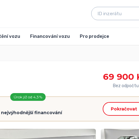
tění vozu
Financování vozu
Pro prodejce
69 900 
Bez odpočtu
Úrok již od 4,3 %
Pokračovat
=
nejvýhodnější financování