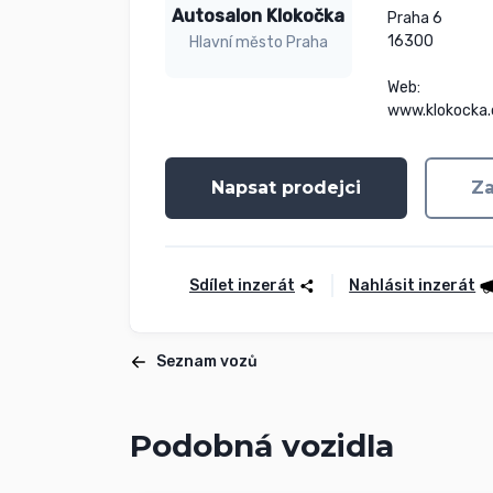
Autosalon Klokočka
Praha 6

16300

Hlavní město Praha
Web:

www.klokocka.
Napsat prodejci
Za
Sdílet inzerát
Nahlásit inzerát
Seznam vozů
Podobná vozidla