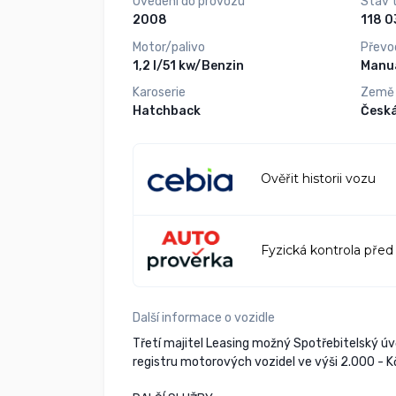
Uvedení do provozu
Stav 
2008
Motor/palivo
Převo
1,2 l/51 kw/Benzin
Manuá
Karoserie
Země
Hatchback
Česká
Ověřit historii vozu
Fyzická kontrola před
Další informace o vozidle
Třetí majitel Leasing možný Spotřebitelský ú
registru motorových vozidel ve výši 2.000 - K