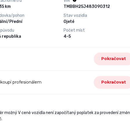
tachometru
VIN
118 035 km
TMBBH25J483090312
dovka/pohon
Stav vozidla
lní/Přední
Ojeté
 původu
Počet míst
 republika
4-5
Pokračovat
 koupí profesionálem
Pokračovat
věr možný V ceně vozidla není započítaný poplatek za provedení změn
č.