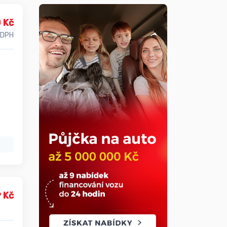
 Kč
 DPH
 Kč