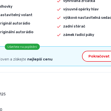
vyhřívaná zrcátka
mlhovky
výsuvné opěrky hlav
astavitelný volant
výškově nastavitelná seda
riginál autorádio
zadní stěrač
riginální autorádio
zámek řadící páky
Ušetřete na pojištění
Pokračovat
ťoven a získejte
nejlepší cenu
125

0
