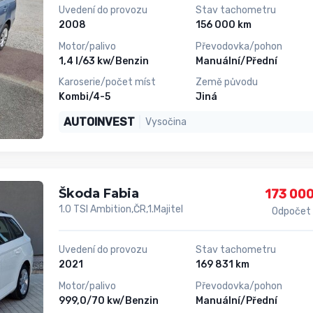
Uvedení do provozu
Stav tachometru
2008
156 000 km
Motor/palivo
Převodovka/pohon
1,4 l/63 kw/Benzin
Manuální/Přední
Karoserie/počet míst
Země původu
Kombi/4-5
Jiná
AUTOINVEST
Vysočina
Škoda Fabia
173 000
1.0 TSI Ambition,ČR,1.Majitel
Odpočet
Uvedení do provozu
Stav tachometru
2021
169 831 km
Motor/palivo
Převodovka/pohon
999,0/70 kw/Benzin
Manuální/Přední