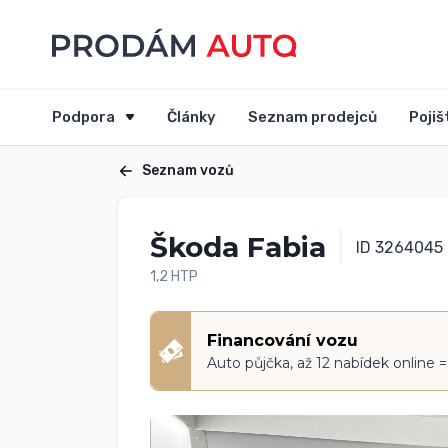
Podpora
Články
Seznam prodejců
Pojiš
Seznam vozů
Škoda Fabia
ID 3264045
1,2 HTP
Financování vozu
Auto půjčka, až 12 nabídek online 