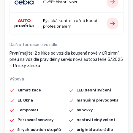
Ověřit historii vozu
Fyzická kontrola před koupí
profesionálem
Další informace o vozidle
První majitel 2 x klíče od vozidla koupené nové v ČR zimní
pneu na vozidle pravidelný servis nová autobaterie 5/2025
- tři roky záruka
Výbava
Klimatizace
LED denní svícení
El. Okna
manuální převodovka
Tempomat
mlhovky
Parkovací senzory
nastavitelný volant
5 rychlostních stupňů
originál autorádio