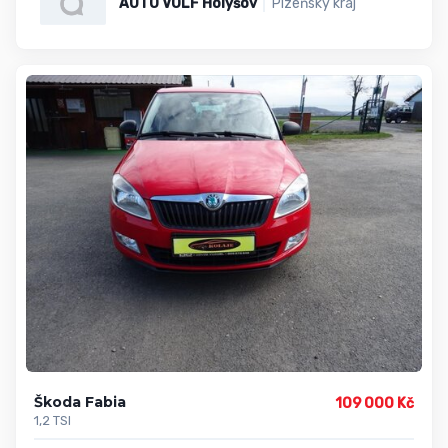
AUTO VOLF Holýšov
Plzeňský kraj
Škoda Fabia
109 000 Kč
1,2 TSI