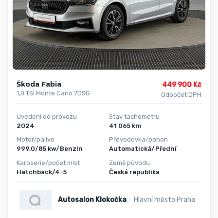
Škoda Fabia
449 900 Kč
1,0 TSI Monte Carlo 7DSG
Odpočet DPH
Uvedení do provozu
Stav tachometru
2024
41 065 km
Motor/palivo
Převodovka/pohon
999,0/85 kw/Benzin
Automatická/Přední
Karoserie/počet míst
Země původu
Hatchback/4-5
Česká republika
Autosalon Klokočka
Hlavní město Praha