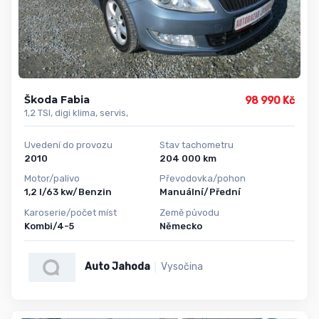
Škoda Fabia
98 990 Kč
1,2 TSI, digi klima, servis,
Uvedení do provozu
Stav tachometru
2010
204 000 km
Motor/palivo
Převodovka/pohon
1,2 l/63 kw/Benzin
Manuální/Přední
Karoserie/počet míst
Země původu
Kombi/4-5
Německo
Auto Jahoda
Vysočina