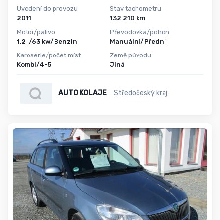
Uvedení do provozu
Stav tachometru
2011
132 210 km
Motor/palivo
Převodovka/pohon
1,2 l/63 kw/Benzin
Manuální/Přední
Karoserie/počet míst
Země původu
Kombi/4-5
Jiná
AUTO KOLAJE
Středočeský kraj