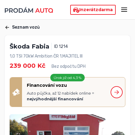
Inzerát
zdarma
Seznam vozů
Škoda Fabia
ID 1214
1,0 TSI 70kW Ambition ČR 1.MAJITEL III
239 000 Kč
Bez odpočtu DPH
Úrok již od 4,3 %
Financování vozu
Auto půjčka, až 12 nabídek online =
nejvýhodnější financování