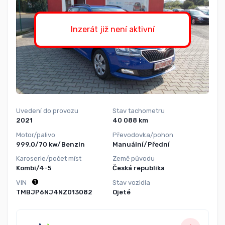
Inzerát již není aktivní
Uvedení do provozu
Stav tachometru
2021
40 088 km
Motor/palivo
Převodovka/pohon
999,0/70 kw/Benzin
Manuální/Přední
Karoserie/počet míst
Země původu
Kombi/4-5
Česká republika
VIN
Stav vozidla
TMBJP6NJ4NZ013082
Ojeté