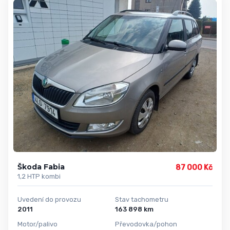
Škoda Fabia
87 000 Kč
1,2 HTP kombi
Uvedení do provozu
Stav tachometru
2011
163 898 km
Motor/palivo
Převodovka/pohon