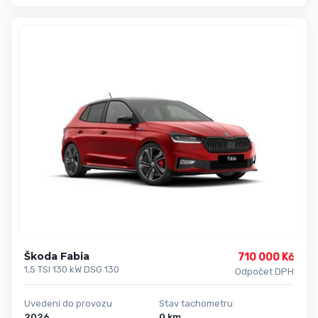
Škoda Fabia
710 000 Kč
1,5 TSI 130 kW DSG 130
Odpočet DPH
Uvedení do provozu
Stav tachometru
2026
0 km