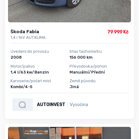
Škoda Fabia
79 999 Kč
1,4 i 16V AUT.KLIMA
Uvedení do provozu
Stav tachometru
2008
156 000 km
Motor/palivo
Převodovka/pohon
1,4 l/63 kw/Benzin
Manuální/Přední
Karoserie/počet míst
Země původu
Kombi/4-5
Jiná
AUTOINVEST
Vysočina