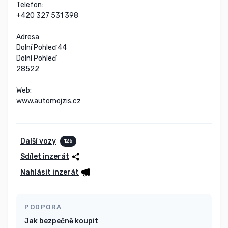
Telefon:

+420 327 531 398

Adresa:

Dolní Pohleď 44

Dolní Pohleď

28522

Web:

www.automojzis.cz
Další vozy
126
Sdílet inzerát
Nahlásit inzerát
PODPORA
Jak bezpečně koupit