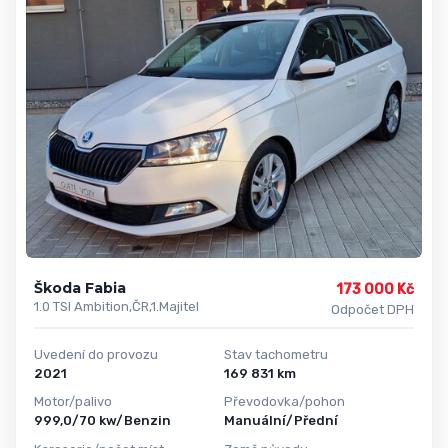
Škoda Fabia
173 000 Kč
1.0 TSI Ambition,ČR,1.Majitel
Odpočet DPH
Uvedení do provozu
Stav tachometru
2021
169 831 km
Motor/palivo
Převodovka/pohon
999,0/70 kw/Benzin
Manuální/Přední