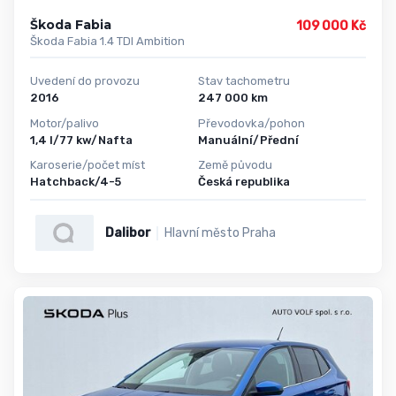
Škoda Fabia
109 000 Kč
Škoda Fabia 1.4 TDI Ambition
Uvedení do provozu
Stav tachometru
2016
247 000 km
Motor/palivo
Převodovka/pohon
1,4 l/77 kw/Nafta
Manuální/Přední
Karoserie/počet míst
Země původu
Hatchback/4-5
Česká republika
Dalibor
Hlavní město Praha