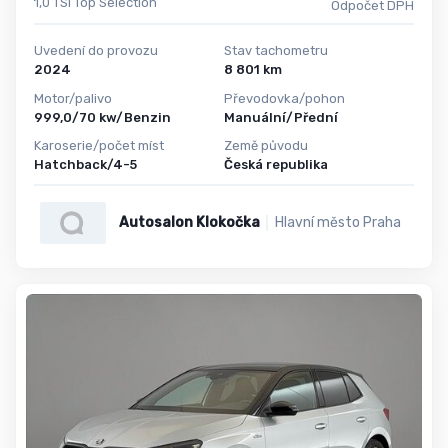
1,0 TSI Top Selection
Odpočet DPH
Uvedení do provozu
Stav tachometru
2024
8 801 km
Motor/palivo
Převodovka/pohon
999,0/70 kw/Benzin
Manuální/Přední
Karoserie/počet míst
Země původu
Hatchback/4-5
Česká republika
Autosalon Klokočka
Hlavní město Praha