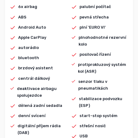
6x airbag
palubní počítač
ABS
pevná střecha
Android Auto
plní 'EURO VI'
Apple CarPlay
plnohodnotné rezervní
kolo
autorádio
posilovač řízení
bluetooth
protiprokluzový systém
brzdový asistent
kol (ASR)
centrál dálkový
senzor tlaku v
pneumatikách
deaktivace airbagu
spolujezdce
stabilizace podvozku
(ESP)
dělená zadní sedadla
start-stop systém
denní svícení
střešní nosič
digitální příjem rádia
(DAB)
USB