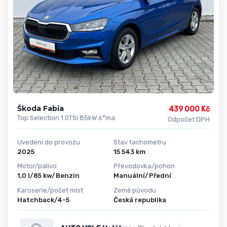
Škoda Fabia
439 000 Kč
Top Selection 1.0TSi 85kW 6°ma
Odpočet DPH
Uvedení do provozu
Stav tachometru
2025
15 543 km
Motor/palivo
Převodovka/pohon
1,0 l/85 kw/Benzin
Manuální/Přední
Karoserie/počet míst
Země původu
Hatchback/4-5
Česká republika