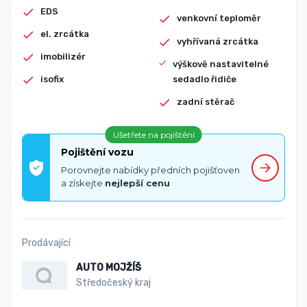
EDS
venkovní teploměr
el. zrcátka
vyhřívaná zrcátka
imobilizér
výškově nastavitelné
sedadlo řidiče
isofix
zadní stěrač
Ušetřete na pojištění
Pojištění vozu
Porovnejte nabídky předních pojišťoven
a získejte
nejlepší cenu
Prodávající
AUTO MOJŽÍŠ
Středočeský kraj