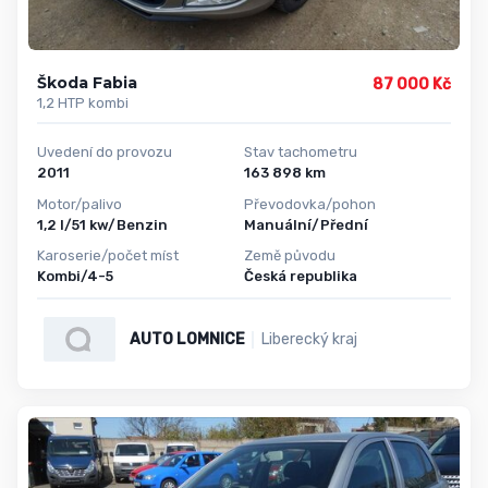
Škoda Fabia
87 000 Kč
1,2 HTP kombi
Uvedení do provozu
Stav tachometru
2011
163 898 km
Motor/palivo
Převodovka/pohon
1,2 l/51 kw/Benzin
Manuální/Přední
Karoserie/počet míst
Země původu
Kombi/4-5
Česká republika
AUTO LOMNICE
Liberecký kraj