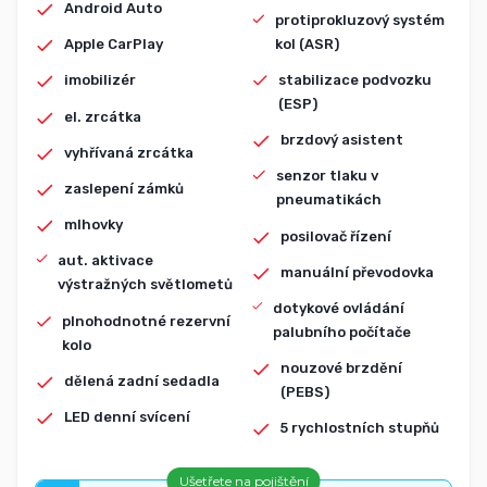
Android Auto
protiprokluzový systém
kol (ASR)
Apple CarPlay
stabilizace podvozku
imobilizér
(ESP)
el. zrcátka
brzdový asistent
vyhřívaná zrcátka
senzor tlaku v
zaslepení zámků
pneumatikách
mlhovky
posilovač řízení
aut. aktivace
manuální převodovka
výstražných světlometů
dotykové ovládání
plnohodnotné rezervní
palubního počítače
kolo
nouzové brzdění
dělená zadní sedadla
(PEBS)
LED denní svícení
5 rychlostních stupňů
Ušetřete na pojištění