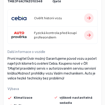
TMBJP6NJ1NZ010348
Ojeté
Ověřit historii vozu
Fyzická kontrola před koupí
profesionálem
Další informace o vozidle
První majitel Úvěr možný Garantujeme původ vozu a počet
najetých kilometrů ověření Cebia. Koupeno nové v ČR
1.Majitel pravidelný servis v autorizovaném servisu servisní
knížka.Možnost prohlídky vozu Vaším mechanikem. Auto je
velice hezké technicky bez problémů!
Výbava
Klimatizace
výškově nastavitelná
sedadla