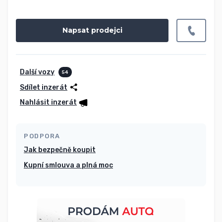
Napsat prodejci
Další vozy
54
Sdílet inzerát
Nahlásit inzerát
PODPORA
Jak bezpečně koupit
Kupní smlouva a plná moc