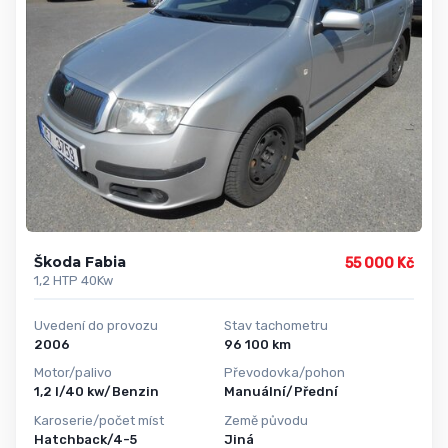
Škoda Fabia
55 000 Kč
1,2 HTP 40Kw
Uvedení do provozu
Stav tachometru
2006
96 100 km
Motor/palivo
Převodovka/pohon
1,2 l/40 kw/Benzin
Manuální/Přední
Karoserie/počet míst
Země původu
Hatchback/4-5
Jiná