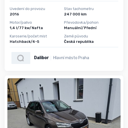
Uvedení do provozu
Stav tachometru
2016
247 000 km
Motor/palivo
Převodovka/pohon
1,4 l/77 kw/Nafta
Manuální/Přední
Karoserie/počet míst
Země původu
Hatchback/4-5
Česká republika
Dalibor
Hlavní město Praha