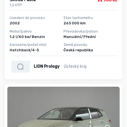
22 900 Kč
1,2 HTP
Uvedení do provozu
Stav tachometru
2002
263 000 km
Motor/palivo
Převodovka/pohon
1,2 l/40 kw/Benzin
Manuální/Přední
Karoserie/počet míst
Země původu
Hatchback/4-5
Česká republika
LION Prology
Ústecký kraj