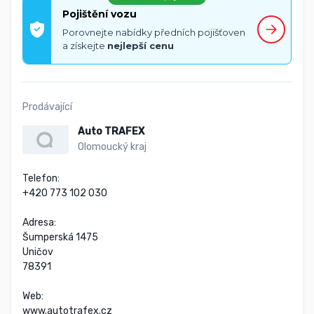
Pojištění vozu
Porovnejte nabídky předních pojišťoven
a získejte
nejlepší cenu
Prodávající
Auto TRAFEX
Olomoucký kraj
Telefon:

+420 773 102 030

Adresa:

Šumperská 1475

Uničov

78391

Web:

www.autotrafex.cz