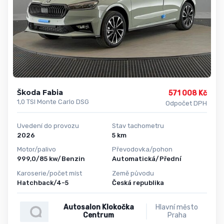
Škoda Fabia
571 008 Kč
1,0 TSI Monte Carlo DSG
Odpočet DPH
Uvedení do provozu
Stav tachometru
2026
5 km
Motor/palivo
Převodovka/pohon
999,0/85 kw/Benzin
Automatická/Přední
Karoserie/počet míst
Země původu
Hatchback/4-5
Česká republika
Autosalon Klokočka
Hlavní město
Centrum
Praha