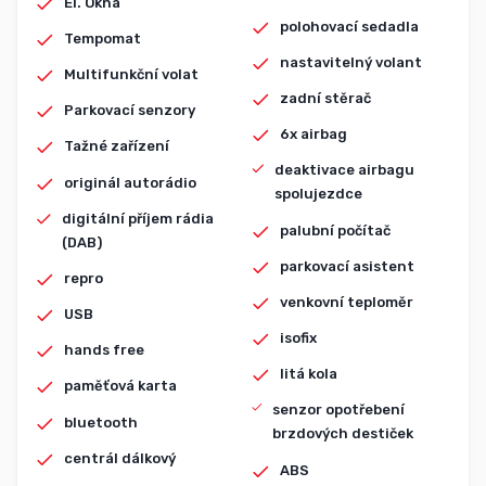
El. Okna
polohovací sedadla
Tempomat
nastavitelný volant
Multifunkční volat
zadní stěrač
Parkovací senzory
6x airbag
Tažné zařízení
deaktivace airbagu
originál autorádio
spolujezdce
digitální příjem rádia
palubní počítač
(DAB)
parkovací asistent
repro
venkovní teploměr
USB
isofix
hands free
litá kola
paměťová karta
senzor opotřebení
bluetooth
brzdových destiček
centrál dálkový
ABS