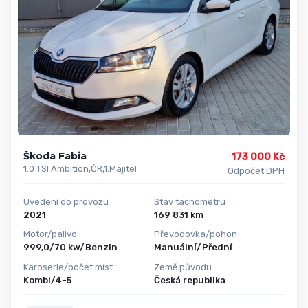
Škoda Fabia
173 000 Kč
1.0 TSI Ambition,ČR,1.Majitel
Odpočet DPH
Uvedení do provozu
Stav tachometru
2021
169 831 km
Motor/palivo
Převodovka/pohon
999,0/70 kw/Benzin
Manuální/Přední
Karoserie/počet míst
Země původu
Kombi/4-5
Česká republika