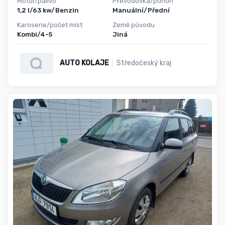
Motor/palivo
Převodovka/pohon
1,2 l/63 kw/Benzin
Manuální/Přední
Karoserie/počet míst
Země původu
Kombi/4-5
Jiná
AUTO KOLAJE
Středočeský kraj