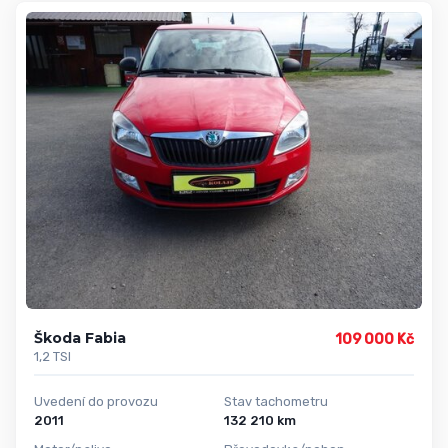
Škoda Fabia
109 000 Kč
1,2 TSI
Uvedení do provozu
Stav tachometru
2011
132 210 km