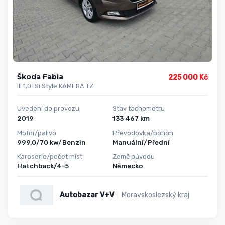
Škoda Fabia
225 000 Kč
III 1,0TSi Style KAMERA TZ
Uvedení do provozu
Stav tachometru
2019
133 467 km
Motor/palivo
Převodovka/pohon
999,0/70 kw/Benzin
Manuální/Přední
Karoserie/počet míst
Země původu
Hatchback/4-5
Německo
Autobazar V+V
Moravskoslezský kraj