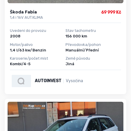
Škoda Fabia
69 999 Kč
1,4 i 16V AUT.KLIMA
Uvedení do provozu
Stav tachometru
2008
156 000 km
Motor/palivo
Převodovka/pohon
1,4 l/63 kw/Benzin
Manuální/Přední
Karoserie/počet míst
Země původu
Kombi/4-5
Jiná
AUTOINVEST
Vysočina