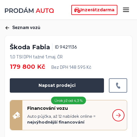
Inzerát
zdarma
Seznam vozů
Škoda Fabia
ID 9421136
1,0 TSI DPH tažné 1.maj. ČR
179 800 Kč
Bez DPH 148 595 Kč
Napsat prodejci
Úrok již od 4,3 %
Financování vozu
Auto půjčka, až 12 nabídek online =
nejvýhodnější financování