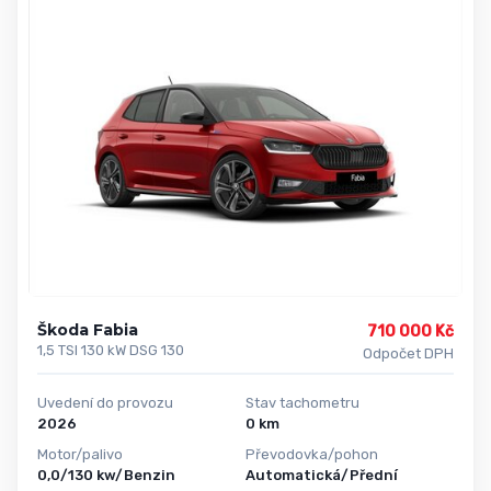
Škoda Fabia
710 000 Kč
1,5 TSI 130 kW DSG 130
Odpočet DPH
Uvedení do provozu
Stav tachometru
2026
0 km
Motor/palivo
Převodovka/pohon
0,0/130 kw/Benzin
Automatická/Přední