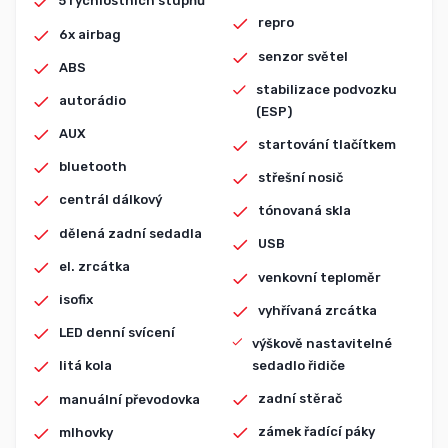
5 rychlostních stupňů
repro
6x airbag
senzor světel
ABS
stabilizace podvozku
autorádio
(ESP)
AUX
startování tlačítkem
bluetooth
střešní nosič
centrál dálkový
tónovaná skla
dělená zadní sedadla
USB
el. zrcátka
venkovní teploměr
isofix
vyhřívaná zrcátka
LED denní svícení
výškově nastavitelné
sedadlo řidiče
litá kola
zadní stěrač
manuální převodovka
zámek řadící páky
mlhovky