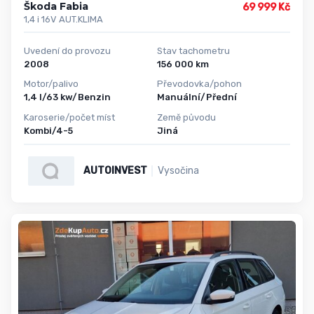
Škoda Fabia
69 999 Kč
1,4 i 16V AUT.KLIMA
Uvedení do provozu
Stav tachometru
2008
156 000 km
Motor/palivo
Převodovka/pohon
1,4 l/63 kw/Benzin
Manuální/Přední
Karoserie/počet míst
Země původu
Kombi/4-5
Jiná
AUTOINVEST
Vysočina