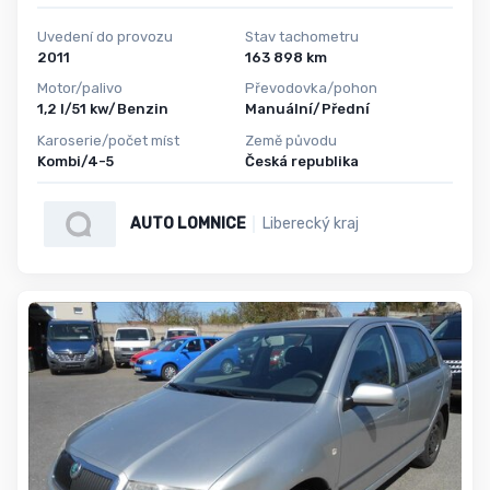
Uvedení do provozu
Stav tachometru
2011
163 898 km
Motor/palivo
Převodovka/pohon
1,2 l/51 kw/Benzin
Manuální/Přední
Karoserie/počet míst
Země původu
Kombi/4-5
Česká republika
AUTO LOMNICE
Liberecký kraj