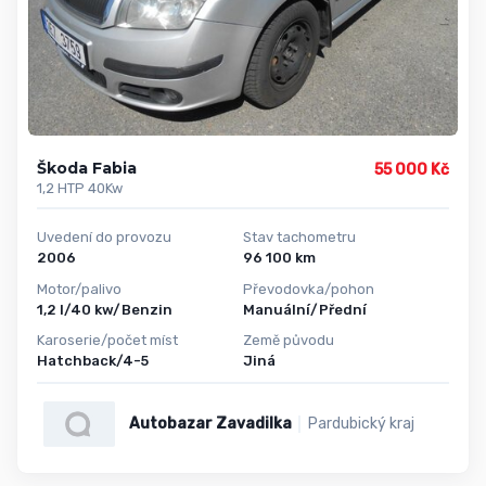
Škoda Fabia
55 000 Kč
1,2 HTP 40Kw
Uvedení do provozu
Stav tachometru
2006
96 100 km
Motor/palivo
Převodovka/pohon
1,2 l/40 kw/Benzin
Manuální/Přední
Karoserie/počet míst
Země původu
Hatchback/4-5
Jiná
Autobazar Zavadilka
Pardubický kraj