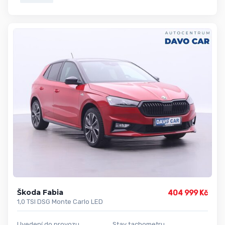
Škoda Fabia
404 999 Kč
1,0 TSI DSG Monte Carlo LED
Uvedení do provozu
Stav tachometru