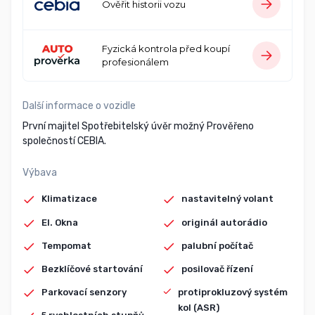
Ověřit historii vozu
Fyzická kontrola před koupí
profesionálem
Další informace o vozidle
První majitel Spotřebitelský úvěr možný Prověřeno
společností CEBIA.
Výbava
Klimatizace
nastavitelný volant
El. Okna
originál autorádio
Tempomat
palubní počítač
Bezklíčové startování
posilovač řízení
Parkovací senzory
protiprokluzový systém
kol (ASR)