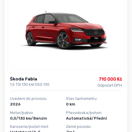
Škoda Fabia
710 000 Kč
1,5 TSI 130 kW DSG 130
Odpočet DPH
Uvedení do provozu
Stav tachometru
2026
0 km
Motor/palivo
Převodovka/pohon
0,0/130 kw/Benzin
Automatická/Přední
Karoserie/počet míst
Země původu