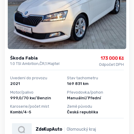
Škoda Fabia
173 000 Kč
1.0 TSI Ambition,ČR,1.Majitel
Odpočet DPH
Uvedení do provozu
Stav tachometru
2021
169 831 km
Motor/palivo
Převodovka/pohon
999,0/70 kw/Benzin
Manuální/Přední
Karoserie/počet míst
Země původu
Kombi/4-5
Česká republika
ZdeKupAuto
Olomoucký kraj