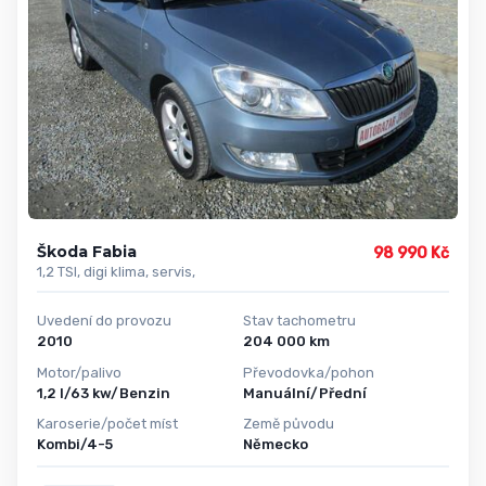
Škoda Fabia
98 990 Kč
1,2 TSI, digi klima, servis,
Uvedení do provozu
Stav tachometru
2010
204 000 km
Motor/palivo
Převodovka/pohon
1,2 l/63 kw/Benzin
Manuální/Přední
Karoserie/počet míst
Země původu
Kombi/4-5
Německo