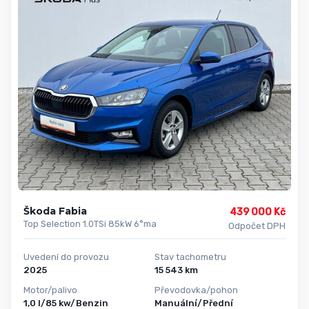
Škoda Fabia
439 000 Kč
Top Selection 1.0TSi 85kW 6°ma
Odpočet DPH
Uvedení do provozu
Stav tachometru
2025
15 543 km
Motor/palivo
Převodovka/pohon
1,0 l/85 kw/Benzin
Manuální/Přední