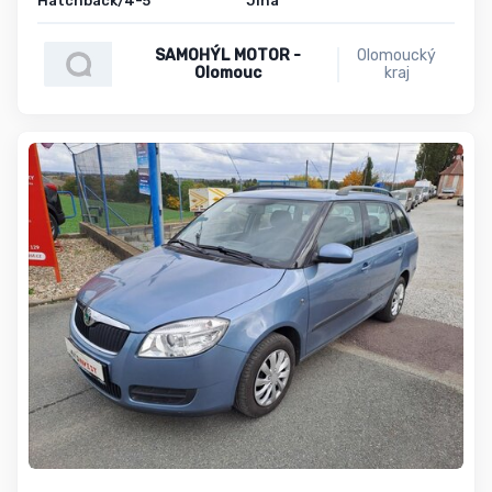
Hatchback/4-5
Jiná
SAMOHÝL MOTOR -
Olomoucký
Olomouc
kraj