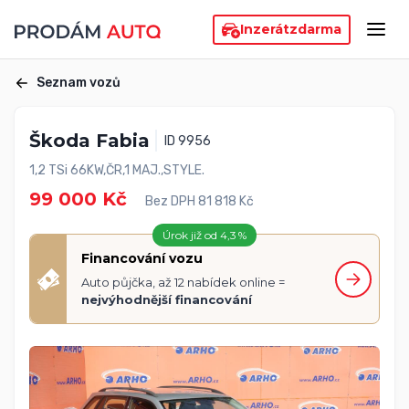
Inzerát
zdarma
Seznam vozů
Škoda Fabia
ID 9956
1,2 TSi 66KW,ČR,1 MAJ.,STYLE.
99 000 Kč
Bez DPH 81 818 Kč
Úrok již od 4,3 %
Financování vozu
Auto půjčka, až 12 nabídek online =
nejvýhodnější financování