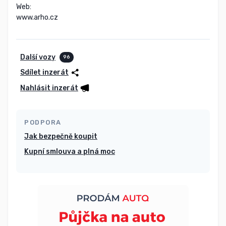
Web:

www.arho.cz
Další vozy
96
Sdílet inzerát
Nahlásit inzerát
PODPORA
Jak bezpečně koupit
Kupní smlouva a plná moc