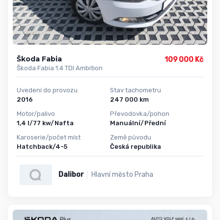
Škoda Fabia
109 000 Kč
Škoda Fabia 1.4 TDI Ambition
Uvedení do provozu
Stav tachometru
2016
247 000 km
Motor/palivo
Převodovka/pohon
1,4 l/77 kw/Nafta
Manuální/Přední
Karoserie/počet míst
Země původu
Hatchback/4-5
Česká republika
Dalibor
Hlavní město Praha