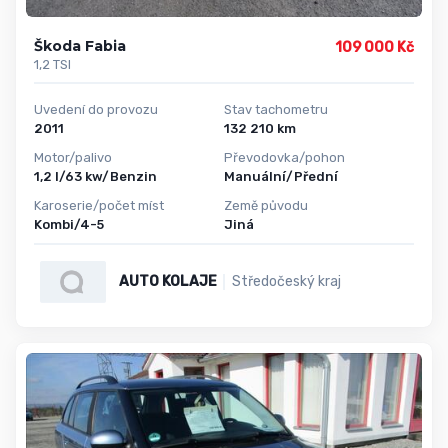
Škoda Fabia
109 000 Kč
1,2 TSI
Uvedení do provozu
Stav tachometru
2011
132 210 km
Motor/palivo
Převodovka/pohon
1,2 l/63 kw/Benzin
Manuální/Přední
Karoserie/počet míst
Země původu
Kombi/4-5
Jiná
AUTO KOLAJE
Středočeský kraj