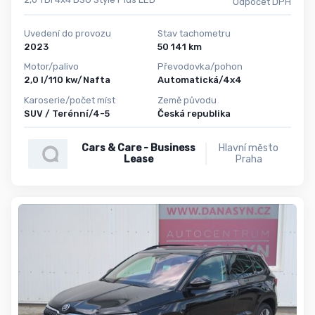
Odpočet DPH
Uvedení do provozu
Stav tachometru
2023
50 141 km
Motor/palivo
Převodovka/pohon
2,0 l/110 kw/Nafta
Automatická/4x4
Karoserie/počet míst
Země původu
SUV / Terénní/4-5
Česká republika
Cars & Care - Business
Hlavní město
Lease
Praha