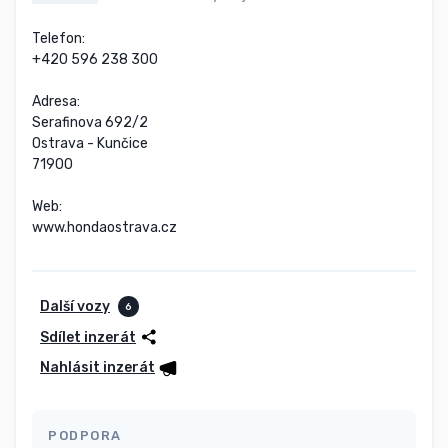
Telefon:

+420 596 238 300

Adresa:

Serafinova 692/2

Ostrava - Kunčice

71900

Web:

www.hondaostrava.cz
Další vozy
6
Sdílet inzerát
Nahlásit inzerát
PODPORA