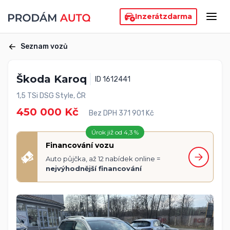
Inzerát
zdarma
Seznam vozů
Škoda Karoq
ID 1612441
1,5 TSi DSG Style, ČR
450 000 Kč
Bez DPH 371 901 Kč
Úrok již od 4,3 %
Financování vozu
Auto půjčka, až 12 nabídek online =
nejvýhodnější financování