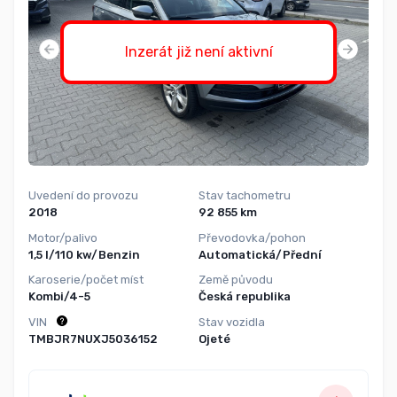
Inzerát již není aktivní
Uvedení do provozu
Stav tachometru
2018
92 855 km
Motor/palivo
Převodovka/pohon
1,5 l/110 kw/Benzin
Automatická/Přední
Karoserie/počet míst
Země původu
Kombi/4-5
Česká republika
VIN
Stav vozidla
TMBJR7NUXJ5036152
Ojeté