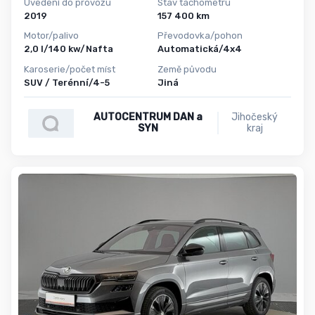
Uvedení do provozu
Stav tachometru
2019
157 400 km
Motor/palivo
Převodovka/pohon
2,0 l/140 kw/Nafta
Automatická/4x4
Karoserie/počet míst
Země původu
SUV / Terénní/4-5
Jiná
AUTOCENTRUM DAN a
Jihočeský
SYN
kraj