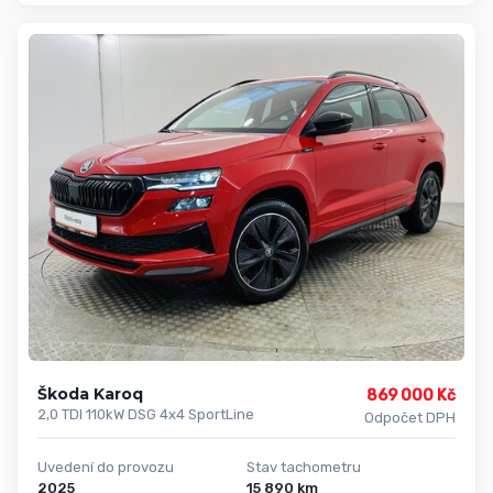
Škoda Karoq
869 000 Kč
2,0 TDI 110kW DSG 4x4 SportLine
Odpočet DPH
Uvedení do provozu
Stav tachometru
2025
15 890 km