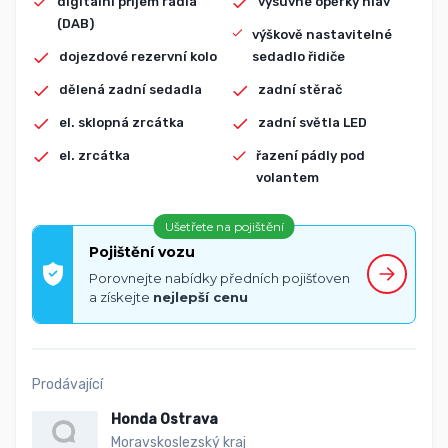
digitální příjem rádia
výsuvné opěrky hlav
(DAB)
výškově nastavitelné
dojezdové rezervní kolo
sedadlo řidiče
dělená zadní sedadla
zadní stěrač
el. sklopná zrcátka
zadní světla LED
el. zrcátka
řazení pádly pod
volantem
Ušetřete na pojištění
Pojištění vozu
Porovnejte nabídky předních pojišťoven
a získejte
nejlepší cenu
Prodávající
Honda Ostrava
Moravskoslezský kraj