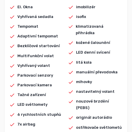
El. Okna
imobilizér
Vyhřívaná sedadla
isofix
Tempomat
klimatizovaná
přihrádka
Adaptivní tempomat
kožené čalounění
Bezklíčové startování
LED denní svícení
Multifunkční volat
litá kola
Vyhřívaný volant
manuální převodovka
Parkovací senzory
mlhovky
Parkovací kamera
nastavitelný volant
Tažné zařízení
nouzové brzdění
LED světlomety
(PEBS)
6 rychlostních stupňů
originál autorádio
7x airbag
ostřikovače světlometů