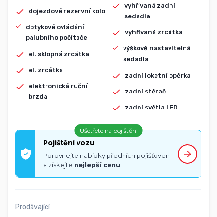
vyhřívaná zadní
dojezdové rezervní kolo
sedadla
dotykové ovládání
vyhřívaná zrcátka
palubního počítače
výškově nastavitelná
el. sklopná zrcátka
sedadla
el. zrcátka
zadní loketní opěrka
elektronická ruční
zadní stěrač
brzda
zadní světla LED
Ušetřete na pojištění
Pojištění vozu
Porovnejte nabídky předních pojišťoven
a získejte
nejlepší cenu
Prodávající