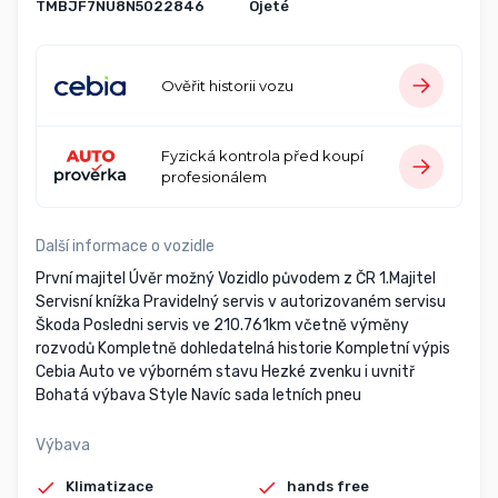
TMBJF7NU8N5022846
Ojeté
Ověřit historii vozu
Fyzická kontrola před koupí
profesionálem
Další informace o vozidle
První majitel Úvěr možný Vozidlo původem z ČR 1.Majitel
Servisní knížka Pravidelný servis v autorizovaném servisu
Škoda Posledni servis ve 210.761km včetně výměny
rozvodů Kompletně dohledatelná historie Kompletní výpis
Cebia Auto ve výborném stavu Hezké zvenku i uvnitř
Bohatá výbava Style Navíc sada letních pneu
Výbava
Klimatizace
hands free