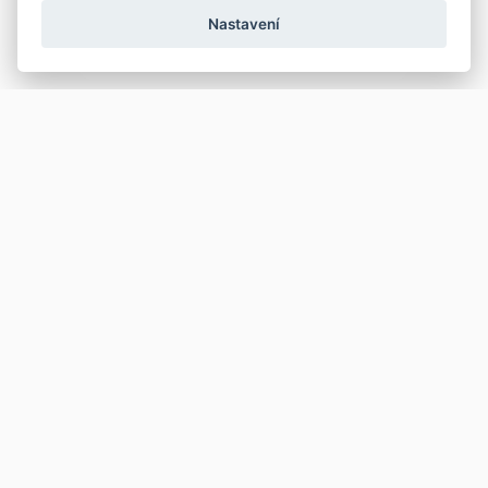
Nastavení
Copyright © 2026
Prodej
Koupě
Vložit inzerát
Najít auto
Jak prodat auto
Jak koupit auto
Pro prodejce
Financování vozu
Premium
Pojištění vozu
Další stránky
Kontakt