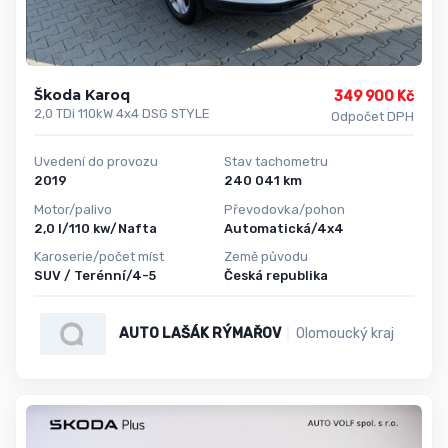
Škoda Karoq
349 900 Kč
2,0 TDi 110kW 4x4 DSG STYLE
Odpočet DPH
Uvedení do provozu
Stav tachometru
2019
240 041 km
Motor/palivo
Převodovka/pohon
2,0 l/110 kw/Nafta
Automatická/4x4
Karoserie/počet míst
Země původu
SUV / Terénní/4-5
Česká republika
AUTO LAŠÁK RÝMAŘOV
Olomoucký kraj