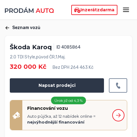
Inzerát
zdarma
Seznam vozů
Škoda Karoq
ID 4085864
2.0 TDI Style,původ ČR,1.Maj.
320 000 Kč
Bez DPH 264 463 Kč
Napsat prodejci
Úrok již od 4,3 %
Financování vozu
Auto půjčka, až 12 nabídek online =
nejvýhodnější financování