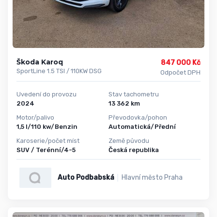
Škoda Karoq
847 000 Kč
SportLine 1.5 TSI / 110KW DSG
Odpočet DPH
Uvedení do provozu
Stav tachometru
2024
13 362 km
Motor/palivo
Převodovka/pohon
1,5 l/110 kw/Benzin
Automatická/Přední
Karoserie/počet míst
Země původu
SUV / Terénní/4-5
Česká republika
Auto Podbabská
Hlavní město Praha