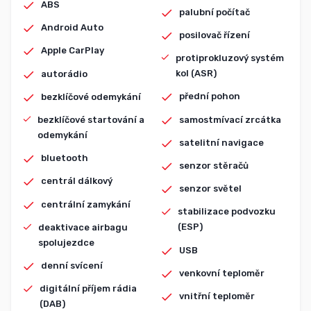
ABS
palubní počítač
Android Auto
posilovač řízení
Apple CarPlay
protiprokluzový systém
kol (ASR)
autorádio
přední pohon
bezklíčové odemykání
samostmívací zrcátka
bezklíčové startování a
odemykání
satelitní navigace
bluetooth
senzor stěračů
centrál dálkový
senzor světel
centrální zamykání
stabilizace podvozku
(ESP)
deaktivace airbagu
spolujezdce
USB
denní svícení
venkovní teploměr
digitální příjem rádia
vnitřní teploměr
(DAB)