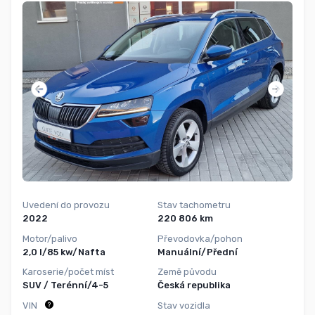
Uvedení do provozu
Stav tachometru
2022
220 806 km
Motor/palivo
Převodovka/pohon
2,0 l/85 kw/Nafta
Manuální/Přední
Karoserie/počet míst
Země původu
SUV / Terénní/4-5
Česká republika
VIN
Stav vozidla