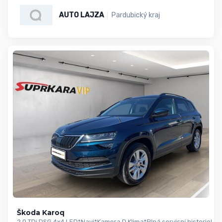
AUTO LAJZA
Pardubický kraj
Škoda Karoq
2,0 TDi DSG 4x4 LED*Navi*Kamera D.Klima*Plná servisní historie! Po