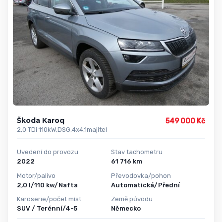
Škoda Karoq
549 000 Kč
2,0 TDi 110kW,DSG,4x4,1majitel
Uvedení do provozu
Stav tachometru
2022
61 716 km
Motor/palivo
Převodovka/pohon
2,0 l/110 kw/Nafta
Automatická/Přední
Karoserie/počet míst
Země původu
SUV / Terénní/4-5
Německo