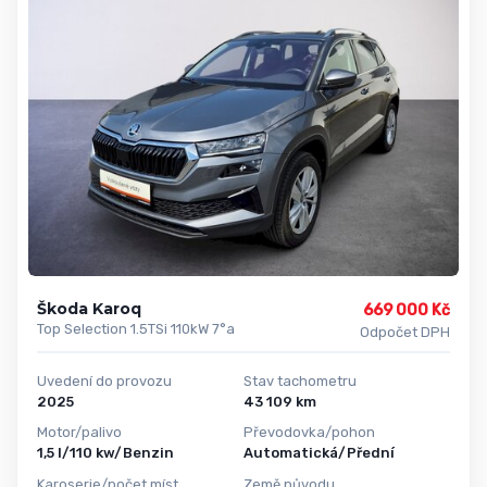
Škoda Karoq
669 000 Kč
Top Selection 1.5TSi 110kW 7°a
Odpočet DPH
Uvedení do provozu
Stav tachometru
2025
43 109 km
Motor/palivo
Převodovka/pohon
1,5 l/110 kw/Benzin
Automatická/Přední
Karoserie/počet míst
Země původu