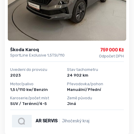
Škoda Karoq
759 000 Kč
SportLine Exclusive 1,5TSI/110
Odpočet DPH
Uvedení do provozu
Stav tachometru
2023
24 902 km
Motor/palivo
Převodovka/pohon
1,5 l/110 kw/Benzin
Manuální/Přední
Karoserie/počet míst
Země původu
SUV / Terénní/4-5
Jiná
AR SERVIS
Jihočeský kraj