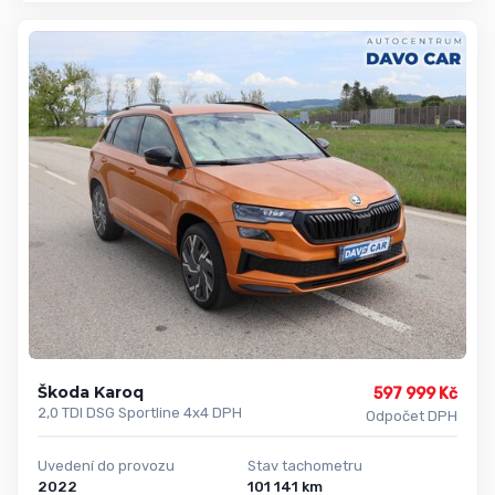
Škoda Karoq
597 999 Kč
2,0 TDI DSG Sportline 4x4 DPH
Odpočet DPH
Uvedení do provozu
Stav tachometru
2022
101 141 km