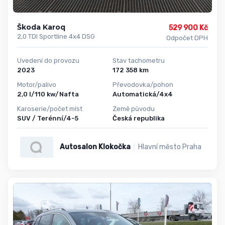
Škoda Karoq
529 900 Kč
2,0 TDI Sportline 4x4 DSG
Odpočet DPH
Uvedení do provozu
Stav tachometru
2023
172 358 km
Motor/palivo
Převodovka/pohon
2,0 l/110 kw/Nafta
Automatická/4x4
Karoserie/počet míst
Země původu
SUV / Terénní/4-5
Česká republika
Autosalon Klokočka
Hlavní město Praha