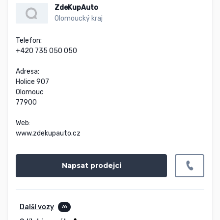
ZdeKupAuto
Olomoucký kraj
Telefon:

+420 735 050 050

Adresa:

Holice 907

Olomouc

77900

Web:

www.zdekupauto.cz
Napsat prodejci
Další vozy
76