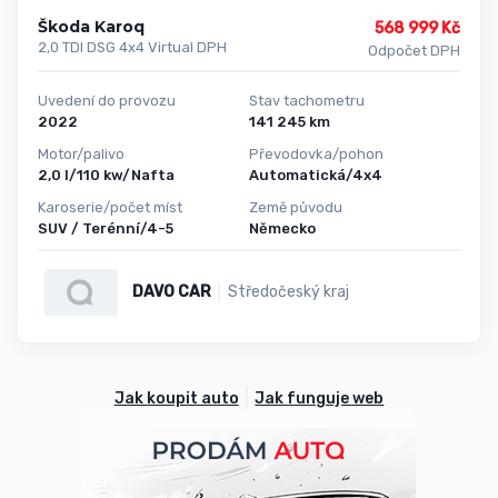
Škoda Karoq
568 999 Kč
2,0 TDI DSG 4x4 Virtual DPH
Odpočet DPH
Uvedení do provozu
Stav tachometru
2022
141 245 km
Motor/palivo
Převodovka/pohon
2,0 l/110 kw/Nafta
Automatická/4x4
Karoserie/počet míst
Země původu
SUV / Terénní/4-5
Německo
DAVO CAR
Středočeský kraj
Jak koupit auto
Jak funguje web