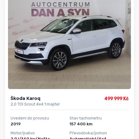
Škoda Karoq
499 999 Kč
2,0 TDI Scout 4x4 1.majitel
Uvedení do provozu
Stav tachometru
2019
157 400 km
Motor/palivo
Převodovka/pohon
2,0 l/140 kw/Nafta
Automatická/4x4