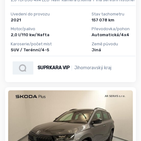
Uvedení do provozu
Stav tachometru
2021
157 078 km
Motor/palivo
Převodovka/pohon
2,0 l/110 kw/Nafta
Automatická/4x4
Karoserie/počet míst
Země původu
SUV / Terénní/4-5
Jiná
SUPRKARA VIP
Jihomoravský kraj