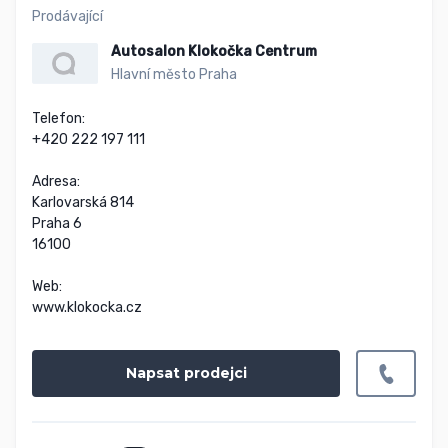
Prodávající
Autosalon Klokočka Centrum
Hlavní město Praha
Telefon:

+420 222 197 111

Adresa:

Karlovarská 814

Praha 6

16100

Web:

www.klokocka.cz
Napsat prodejci