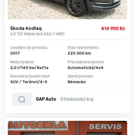
Škoda Kodiaq
414 900 Kč
2.0 TDI 140kW 4x4 DSG 7-MÍST
Uvedení do provozu
Stav tachometru
2017
220 300 km
Motor/palivo
Převodovka/pohon
2,0 l/140 kw/Nafta
Automatická/4x4
Karoserie/počet míst
Země původu
SUV / Terénní/4-5
Německo
GAP Auto
Středočeský kraj