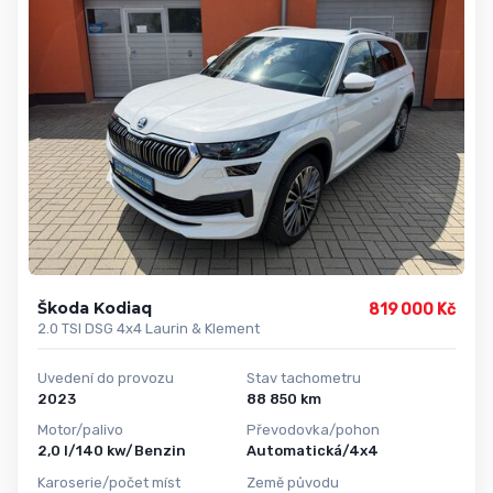
Škoda Kodiaq
819 000 Kč
2.0 TSI DSG 4x4 Laurin & Klement
Uvedení do provozu
Stav tachometru
2023
88 850 km
Motor/palivo
Převodovka/pohon
2,0 l/140 kw/Benzin
Automatická/4x4
Karoserie/počet míst
Země původu