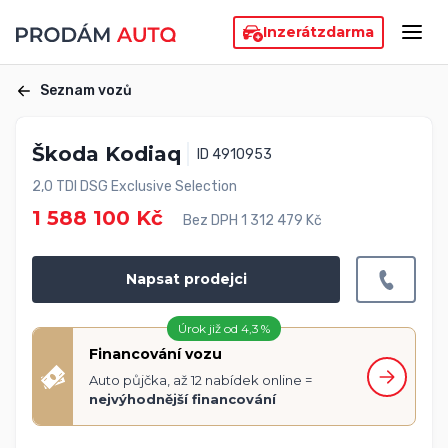
Inzerát
zdarma
Seznam vozů
Škoda Kodiaq
ID 4910953
2,0 TDI DSG Exclusive Selection
1 588 100 Kč
Bez DPH 1 312 479 Kč
Napsat prodejci
Úrok již od 4,3 %
Financování vozu
Auto půjčka, až 12 nabídek online =
nejvýhodnější financování