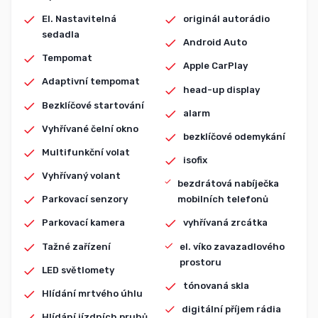
El. Nastavitelná
originál autorádio
sedadla
Android Auto
Tempomat
Apple CarPlay
Adaptivní tempomat
head-up display
Bezklíčové startování
alarm
Vyhřívané čelní okno
bezklíčové odemykání
Multifunkční volat
isofix
Vyhřívaný volant
bezdrátová nabíječka
Parkovací senzory
mobilních telefonů
Parkovací kamera
vyhřívaná zrcátka
Tažné zařízení
el. víko zavazadlového
prostoru
LED světlomety
tónovaná skla
Hlídání mrtvého úhlu
digitální příjem rádia
Hlídání jízdních pruhů