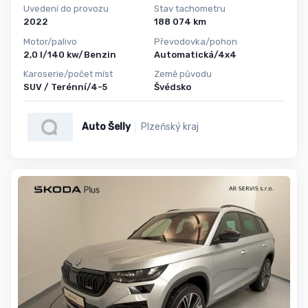
Uvedení do provozu
Stav tachometru
2022
188 074 km
Motor/palivo
Převodovka/pohon
2,0 l/140 kw/Benzin
Automatická/4x4
Karoserie/počet míst
Země původu
SUV / Terénní/4-5
Švédsko
Auto Šelly
Plzeňský kraj