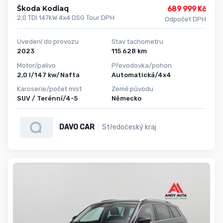
Škoda Kodiaq
689 999 Kč
2,0 TDI 147kW 4x4 DSG Tour DPH
Odpočet DPH
Uvedení do provozu
Stav tachometru
2023
115 628 km
Motor/palivo
Převodovka/pohon
2,0 l/147 kw/Nafta
Automatická/4x4
Karoserie/počet míst
Země původu
SUV / Terénní/4-5
Německo
DAVO CAR
Středočeský kraj