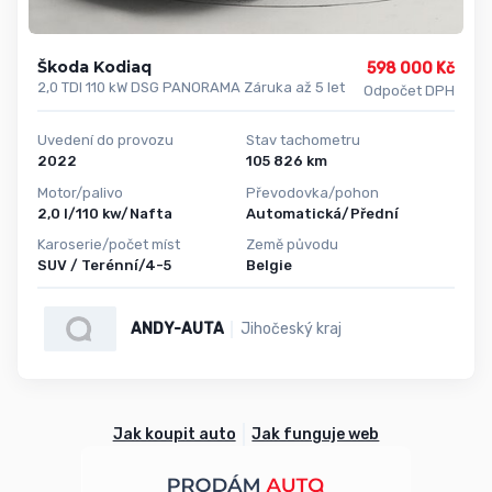
Škoda Kodiaq
598 000 Kč
2,0 TDI 110 kW DSG PANORAMA Záruka až 5 let
Odpočet DPH
Uvedení do provozu
Stav tachometru
2022
105 826 km
Motor/palivo
Převodovka/pohon
2,0 l/110 kw/Nafta
Automatická/Přední
Karoserie/počet míst
Země původu
SUV / Terénní/4-5
Belgie
ANDY-AUTA
Jihočeský kraj
Jak koupit auto
Jak funguje web