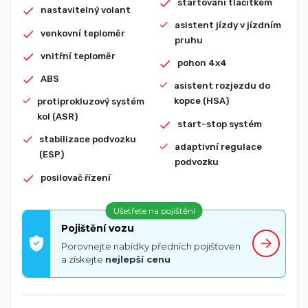
startování tlačítkem
nastavitelný volant
asistent jízdy v jízdním
venkovní teploměr
pruhu
vnitřní teploměr
pohon 4x4
ABS
asistent rozjezdu do
kopce (HSA)
protiprokluzový systém
kol (ASR)
start-stop systém
stabilizace podvozku
adaptivní regulace
(ESP)
podvozku
posilovač řízení
Ušetřete na pojištění
Pojištění vozu
Porovnejte nabídky předních pojišťoven
a získejte
nejlepší cenu