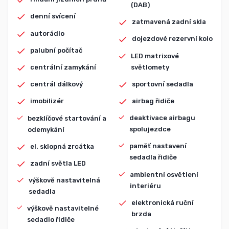
(DAB)
denní svícení
zatmavená zadní skla
autorádio
dojezdové rezervní kolo
palubní počítač
LED matrixové
světlomety
centrální zamykání
sportovní sedadla
centrál dálkový
airbag řidiče
imobilizér
deaktivace airbagu
bezklíčové startování a
spolujezdce
odemykání
paměť nastavení
el. sklopná zrcátka
sedadla řidiče
zadní světla LED
ambientní osvětlení
výškově nastavitelná
interiéru
sedadla
elektronická ruční
výškově nastavitelné
brzda
sedadlo řidiče