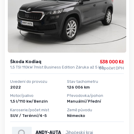
Škoda Kodiaq
538 000 Kč
1,5 TSI 110kW 7míst Business Edition Záruka až 5 let
Odpočet DPH
Uvedení do provozu
Stav tachometru
2022
126 006 km
Motor/palivo
Převodovka/pohon
1,5 l/110 kw/Benzin
Manuální/Přední
Karoserie/počet míst
Země původu
SUV / Terénní/4-5
Německo
ANDY-AUTA
Jihočeský kraj