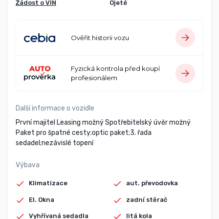
Žádost o VIN
Ojeté
Ověřit historii vozu
Fyzická kontrola před koupí
profesionálem
Další informace o vozidle
První majitel Leasing možný Spotřebitelský úvěr možný
Paket pro špatné cesty;optic paket;3. řada
sedadel;nezávislé topení
Výbava
Klimatizace
aut. převodovka
El. Okna
zadní stěrač
Vyhřívaná sedadla
litá kola