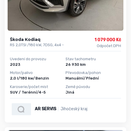
Škoda Kodiaq
1 079 000 Kč
RS 2,0TSI /180 kW, 7DSG, 4x4 -
Odpočet DPH
Uvedení do provozu
Stav tachometru
2023
26 930 km
Motor/palivo
Převodovka/pohon
2,0 l/180 kw/Benzin
Manuální/Přední
Karoserie/počet míst
Země původu
SUV / Terénní/4-5
Jiná
AR SERVIS
Jihočeský kraj