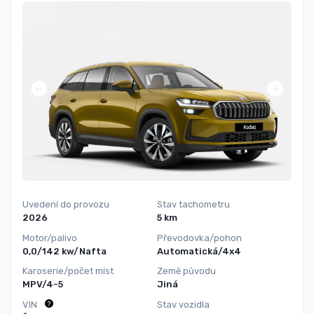
Uvedení do provozu
Stav tachometru
2026
5 km
Motor/palivo
Převodovka/pohon
0,0/142 kw/Nafta
Automatická/4x4
Karoserie/počet míst
Země původu
MPV/4-5
Jiná
VIN
Stav vozidla