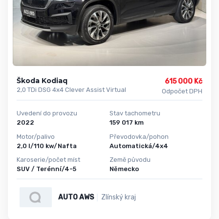
Škoda Kodiaq
615 000 Kč
2,0 TDi DSG 4x4 Clever Assist Virtual
Odpočet DPH
Uvedení do provozu
Stav tachometru
2022
159 017 km
Motor/palivo
Převodovka/pohon
2,0 l/110 kw/Nafta
Automatická/4x4
Karoserie/počet míst
Země původu
SUV / Terénní/4-5
Německo
AUTO AWS
Zlínský kraj