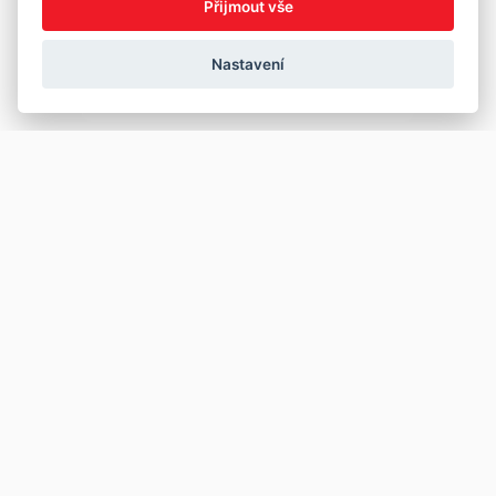
Přijmout vše
Nastavení
Copyright © 2026
Prodej
Koupě
Vložit inzerát
Najít auto
Jak prodat auto
Jak koupit auto
Pro prodejce
Financování vozu
Premium
Pojištění vozu