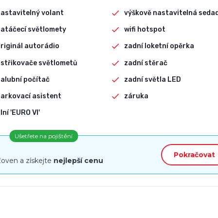
astavitelný volant
výškově nastavitelná seda
atáčecí světlomety
wifi hotspot
riginál autorádio
zadní loketní opěrka
střikovače světlometů
zadní stěrač
alubní počítač
zadní světla LED
arkovací asistent
záruka
lní 'EURO VI'
Ušetřete na pojištění
Pokračovat
ťoven a získejte
nejlepší cenu