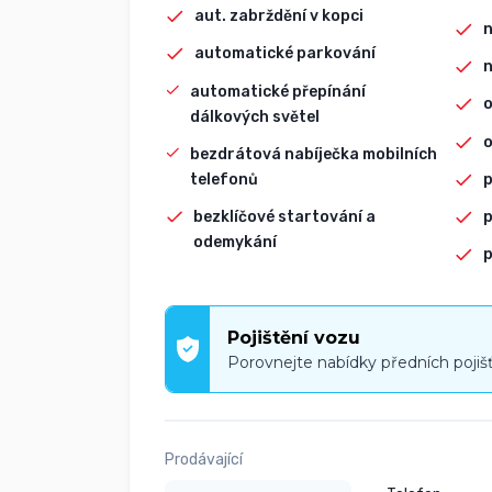
aut. zabrždění v kopci
n
automatické parkování
n
automatické přepínání
o
dálkových světel
o
bezdrátová nabíječka mobilních
telefonů
p
bezklíčové startování a
p
odemykání
p
Pojištění vozu
Porovnejte nabídky předních pojiš
Prodávající