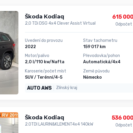
Škoda Kodiaq
615 000
2,0 TDi DSG 4x4 Clever Assist Virtual
Odpočet
Uvedení do provozu
Stav tachometru
2022
159 017 km
Motor/palivo
Převodovka/pohon
2,0 l/110 kw/Nafta
Automatická/4x4
Karoserie/počet míst
Země původu
SUV / Terénní/4-5
Německo
AUTO AWS
Zlínský kraj
Škoda Kodiaq
536 000
2.0TDI LAURIN&KLEMENT4x4 140kW
Odpočet