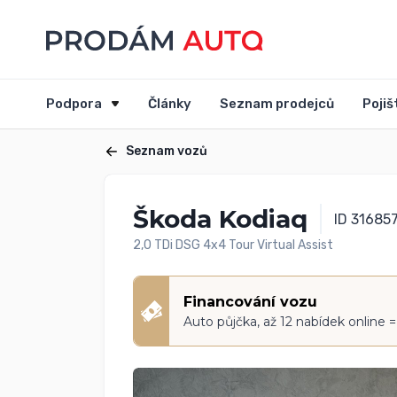
Podpora
Články
Seznam prodejců
Pojiš
Seznam vozů
Škoda Kodiaq
ID 31685
2,0 TDi DSG 4x4 Tour Virtual Assist
Financování vozu
Auto půjčka, až 12 nabídek online 