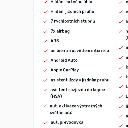
Hlídání mrtvého úhlu
e
Hlídání jízdních pruhů
e
7 rychlostních stupňů
h
7x airbag
h
(
ABS
i
ambientní osvětlení interiéru
i
Android Auto
i
Apple CarPlay
k
asistent jízdy v jízdním pruhu
L
asistent rozjezdu do kopce
(HSA)
L
aut. aktivace výstražných
l
světlometů
m
aut. převodovka