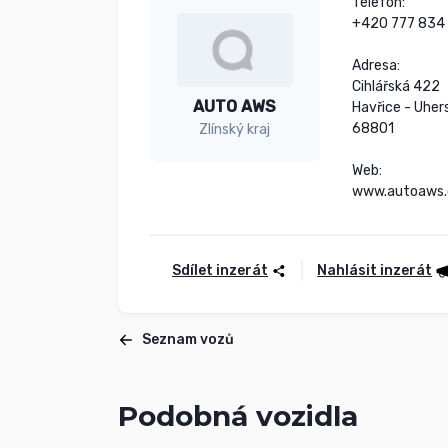
Telefon:

+420 777 834 
Adresa:

Cihlářská 422

AUTO AWS
Havřice - Uhers
68801

Zlínský kraj
Web:

www.autoaws.
Sdílet inzerát
Nahlásit inzerát
Seznam vozů
Podobná vozidla