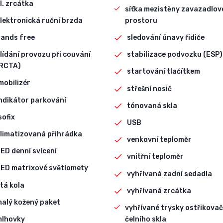
l. zrcátka
síťka mezistěny zavazadlo
lektronická ruční brzda
prostoru
ands free
sledování únavy řidiče
lídání provozu při couvání
stabilizace podvozku (ESP)
RCTA)
startování tlačítkem
mobilizér
střešní nosič
ndikátor parkování
tónovaná skla
sofix
USB
limatizovaná přihrádka
venkovní teploměr
ED denní svícení
vnitřní teploměr
ED matrixové světlomety
vyhřívaná zadní sedadla
itá kola
vyhřívaná zrcátka
alý kožený paket
vyhřívané trysky ostřikova
mlhovky
čelního skla