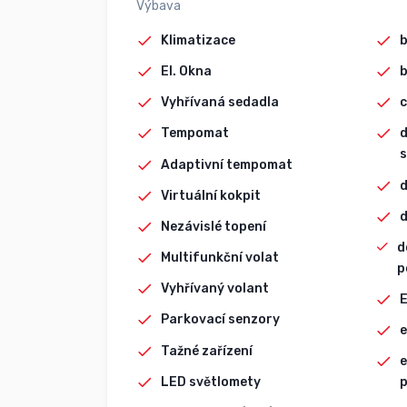
Výbava
Klimatizace
El. Okna
b
Vyhřívaná sedadla
c
Tempomat
d
s
Adaptivní tempomat
d
Virtuální kokpit
d
Nezávislé topení
d
Multifunkční volat
p
Vyhřívaný volant
Parkovací senzory
e
Tažné zařízení
e
LED světlomety
p