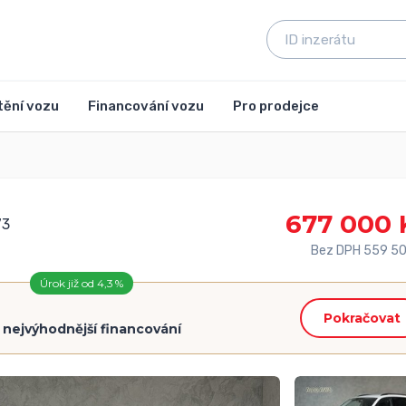
tění vozu
Financování vozu
Pro prodejce
677 000 
73
Bez DPH 559 50
Úrok již od 4,3 %
Pokračovat
=
nejvýhodnější financování