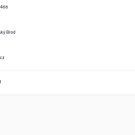
466

ký Brod

cz