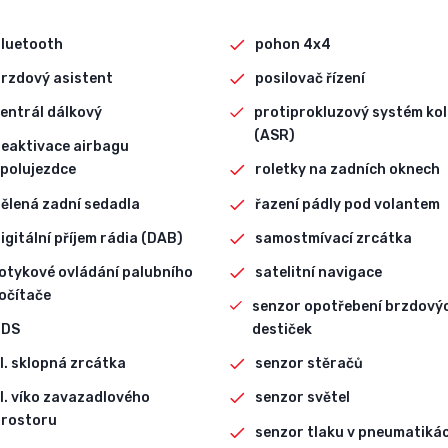
bluetooth
pohon 4x4
rzdový asistent
posilovač řízení
entrál dálkový
protiprokluzový systém kol
(ASR)
eaktivace airbagu
polujezdce
roletky na zadních oknech
ělená zadní sedadla
řazení pádly pod volantem
igitální příjem rádia (DAB)
samostmívací zrcátka
otykové ovládání palubního
satelitní navigace
očítače
senzor opotřebení brzdový
EDS
destiček
l. sklopná zrcátka
senzor stěračů
l. víko zavazadlového
senzor světel
rostoru
senzor tlaku v pneumatiká