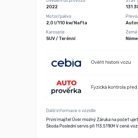
Uvedení do provozu
Stav 
2022
Motor/palivo
Převo
2,0 l/110 kw/Nafta
Auto
Karoserie
Země
SUV / Terénní
Něme
Ověřit historii vozu
Fyzická kontrola před
Další informace o vozidle
První majitel Úvěr možný Záruka na počet ujet
Škoda Poslední servis při 113.511KM V ceně vo