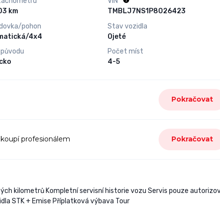
tachometru
VIN
131 303 km
TMBLJ7NS1P8026423
dovka/pohon
Stav vozidla
matická/4x4
Ojeté
 původu
Počet míst
cko
4-5
Pokračovat
 koupí profesionálem
Pokračovat
ých kilometrů Kompletní servisní historie vozu Servis pouze autorizo
zidla STK + Emise Příplatková výbava Tour