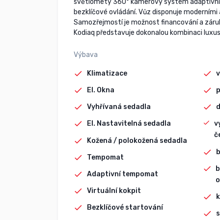
světlomety 360° kamerový systém adaptivní te
bezklíčové ovládání. Vůz disponuje moderními
Samozřejmostí je možnost financování a záruk
Kodiaq představuje dokonalou kombinaci luxusu 
Výbava
Klimatizace
v
El. Okna
p
Vyhřívaná sedadla
d
El. Nastavitelná sedadla
v
č
Kožená / polokožená sedadla
b
Tempomat
b
Adaptivní tempomat
o
Virtuální kokpit
k
Bezklíčové startování
s