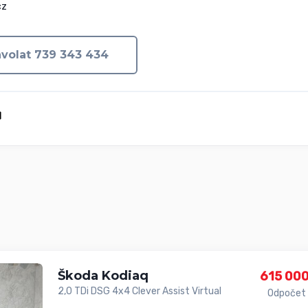
cz
volat 739 343 434
Škoda Kodiaq
615 000
2,0 TDi DSG 4x4 Clever Assist Virtual
Odpočet