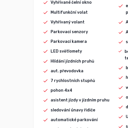
Vyhřívané čelní okno
e
Multifunkční volat
p
Vyhřívaný volant
A
Parkovací senzory
Parkovací kamera
s
LED světlomety
b
t
Hlídání jízdních pruhů
aut. převodovka
h
7 rychlostních stupňů
w
pohon 4x4
o
asistent jízdy v jízdním pruhu
d
sledování únavy řidiče
automatické parkování
s