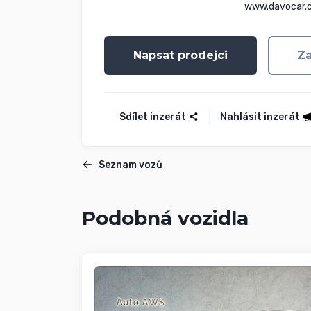
www.davocar.
Napsat prodejci
Za
Sdílet inzerát
Nahlásit inzerát
Seznam vozů
Podobná vozidla