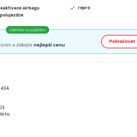
repro
eaktivace airbagu
polujezdce
Ušetřete na pojištění
Pokračovat
ťoven a získejte
nejlepší cenu
434

03

Votic
