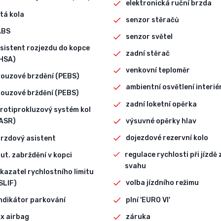
elektronická ruční brzda
itá kola
senzor stěračů
ABS
senzor světel
sistent rozjezdu do kopce
zadní stěrač
HSA)
venkovní teploměr
ouzové brzdění (PEBS)
ambientní osvětlení interié
ouzové brždění (PEBS)
zadní loketní opěrka
rotiprokluzový systém kol
výsuvné opěrky hlav
ASR)
dojezdové rezervní kolo
rzdový asistent
regulace rychlosti při jízdě 
ut. zabrždění v kopci
svahu
kazatel rychlostního limitu
volba jízdního režimu
SLIF)
plní 'EURO VI'
ndikátor parkování
záruka
x airbag