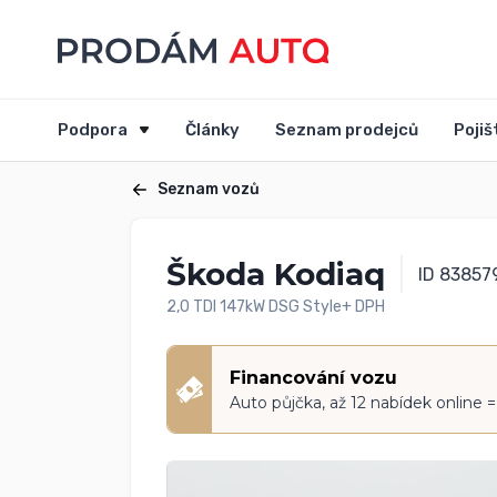
Podpora
Články
Seznam prodejců
Pojiš
Seznam vozů
Škoda Kodiaq
ID 83857
2,0 TDI 147kW DSG Style+ DPH
Financování vozu
Auto půjčka, až 12 nabídek online 