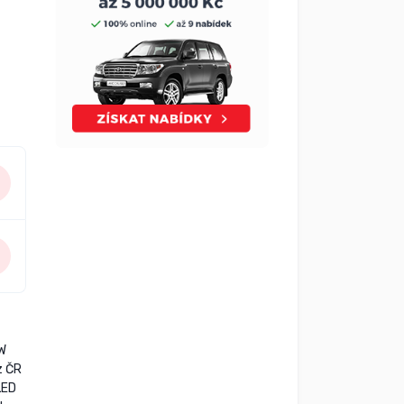
kW
z ČR
LED