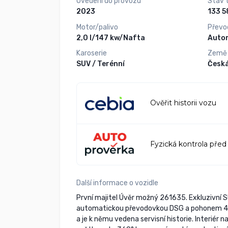
Uvedení do provozu
Stav 
2023
Motor/palivo
Převo
2,0 l/147 kw/Nafta
Auto
Karoserie
Země
SUV / Terénní
Česká
Ověřit historii vozu
Fyzická kontrola před
Další informace o vozidle
První majitel Úvěr možný 261635. Exkluzivní
automatickou převodovkou DSG a pohonem 4x4.
a je k němu vedena servisní historie. Interiér