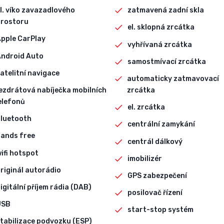
l. víko zavazadlového
zatmavená zadní skla
rostoru
el. sklopná zrcátka
pple CarPlay
vyhřívaná zrcátka
Android Auto
samostmívací zrcátka
atelitní navigace
automaticky zatmavovací
ezdrátová nabíječka mobilních
zrcátka
elefonů
el. zrcátka
bluetooth
centrální zamykání
ands free
centrál dálkový
ifi hotspot
imobilizér
riginál autorádio
GPS zabezpečení
igitální příjem rádia (DAB)
posilovač řízení
USB
start-stop systém
tabilizace podvozku (ESP)