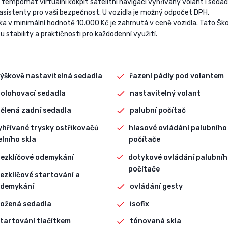
mpomat virtuální kokpit satelitní navigaci vyhřívaný volant i sedad
 asistenty pro vaši bezpečnost. U vozidla je možný odpočet DPH.
a v minimální hodnotě 10.000 Kč je zahrnutá v ceně vozidla. Tato Šk
stability a praktičnosti pro každodenní využití.
ýškově nastavitelná sedadla
řazení pádly pod volantem
olohovací sedadla
nastavitelný volant
ělená zadní sedadla
palubní počítač
yhřívané trysky ostřikovačů
hlasové ovládání palubního
elního skla
počítače
ezklíčové odemykání
dotykové ovládání palubní
počítače
ezklíčové startování a
demykání
ovládání gesty
ožená sedadla
isofix
tartování tlačítkem
tónovaná skla