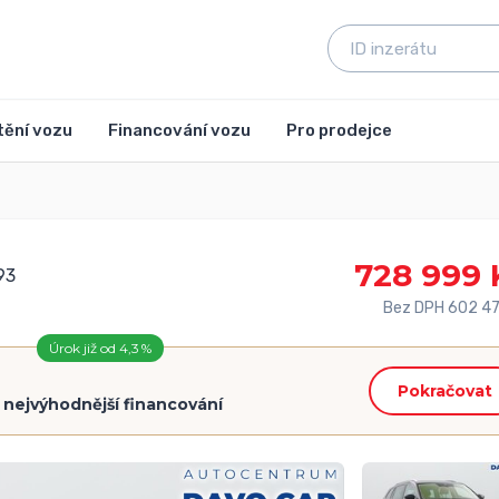
tění vozu
Financování vozu
Pro prodejce
728 999 
93
Bez DPH 602 47
Úrok již od 4,3 %
Pokračovat
=
nejvýhodnější financování