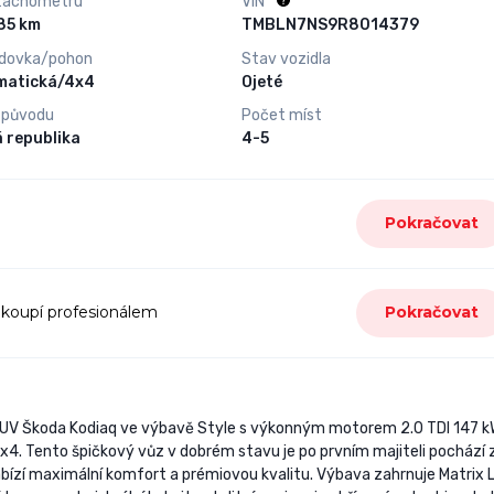
tachometru
VIN
133 585 km
TMBLN7NS9R8014379
dovka/pohon
Stav vozidla
matická/4x4
Ojeté
 původu
Počet míst
 republika
4-5
Pokračovat
 koupí profesionálem
Pokračovat
 SUV Škoda Kodiaq ve výbavě Style s výkonným motorem 2.0 TDI 147 
 Tento špičkový vůz v dobrém stavu je po prvním majiteli pochází 
 nabízí maximální komfort a prémiovou kvalitu. Výbava zahrnuje Matrix 