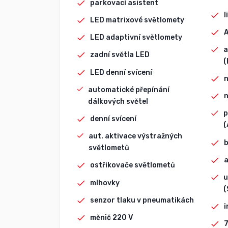
parkovací asistent
l
LED matrixové světlomety
LED adaptivní světlomety
a
zadní světla LED
(
LED denní svícení
n
automatické přepínání
n
dálkových světel
p
denní svícení
(
aut. aktivace výstražných
b
světlometů
a
ostřikovače světlometů
u
mlhovky
(
senzor tlaku v pneumatikách
i
měnič 220 V
7