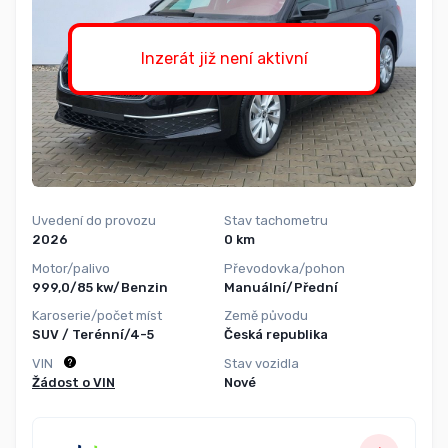
Inzerát již není aktivní
Uvedení do provozu
Stav tachometru
2026
0 km
Motor/palivo
Převodovka/pohon
999,0/85 kw/Benzin
Manuální/Přední
Karoserie/počet míst
Země původu
SUV / Terénní/4-5
Česká republika
VIN
Stav vozidla
Žádost o VIN
Nové