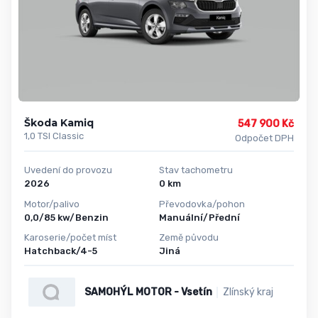
Škoda Kamiq
547 900 Kč
1,0 TSI Classic
Odpočet DPH
Uvedení do provozu
Stav tachometru
2026
0 km
Motor/palivo
Převodovka/pohon
0,0/85 kw/Benzin
Manuální/Přední
Karoserie/počet míst
Země původu
Hatchback/4-5
Jiná
SAMOHÝL MOTOR - Vsetín
Zlínský kraj