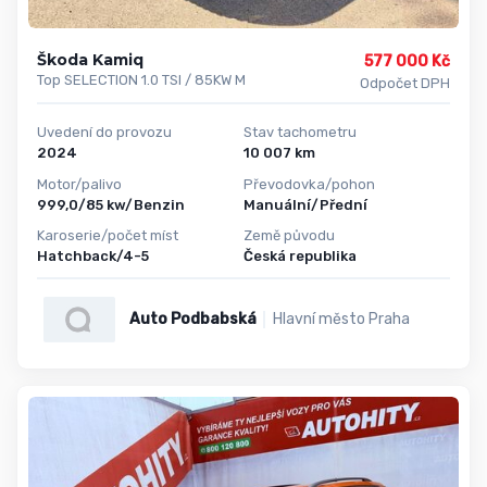
Škoda Kamiq
577 000 Kč
Top SELECTION 1.0 TSI / 85KW M
Odpočet DPH
Uvedení do provozu
Stav tachometru
2024
10 007 km
Motor/palivo
Převodovka/pohon
999,0/85 kw/Benzin
Manuální/Přední
Karoserie/počet míst
Země původu
Hatchback/4-5
Česká republika
Auto Podbabská
Hlavní město Praha