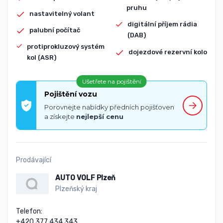
pruhu
nastavitelný volant
digitální příjem rádia
palubní počítač
(DAB)
protiprokluzový systém
dojezdové rezervní kolo
kol (ASR)
Ušetřete na pojištění
Pojištění vozu
Porovnejte nabídky předních pojišťoven
a získejte
nejlepší cenu
Prodávající
AUTO VOLF Plzeň
Plzeňský kraj
Telefon:

+420 377 434 343
