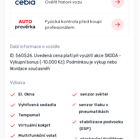
Ověřit historii vozu
Fyzická kontrola před koupí
profesionálem
Další informace o vozidle
ID: 560526. Uvedená cena platí při využití akce ŠKODA -
Výkupní bonus (-10.000 Kč). Podmínkou je výkup nebo
likvidace současnéh
Výbava
El. Okna
senzor světel
Vyhřívaná sedadla
senzor tlaku v
pneumatikách
Tempomat
stabilizace podvozku
Virtuální kokpit
(ESP)
Multifunkční volat
startování tlačítkem