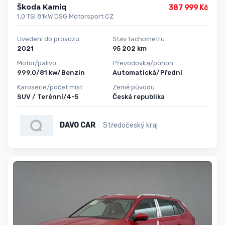
Škoda Kamiq
387 999 Kč
1,0 TSI 81kW DSG Motorsport CZ
Uvedení do provozu
Stav tachometru
2021
95 202 km
Motor/palivo
Převodovka/pohon
999,0/81 kw/Benzin
Automatická/Přední
Karoserie/počet míst
Země původu
SUV / Terénní/4-5
Česká republika
DAVO CAR
Středočeský kraj