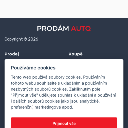
Copyright © 2026
Prodej
Koupě
Vložit inzerát
Najít auto
Používáme cookies
Jak prodat auto
Jak koupit auto
Tento web používá soubory cookies. Používáním
Pro prodejce
Financování vozu
tohoto webu souhlasíte s ukládáním a používáním
nezbytných souborů cookies. Zakliknutím pole
Premium
Pojištění vozu
"Přijmout vše" udělujete souhlas k ukládání a používání
i dalších souborů cookies jako jsou analytické,
Další stránky
Kontakt
preferenční, marketingové apod.
Průvodce webem
Napište nám
Obchodní podmínky
info@prodamauto.cz
Přijmout vše