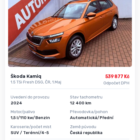
Škoda Kamiq
539 877 Kč
1.5 TSi Fresh DSG, ČR, 1.Maj
Odpočet DPH
Uvedení do provozu
Stav tachometru
2024
12 400 km
Motor/palivo
Převodovka/pohon
1,5 l/110 kw/Benzin
Automatická/Přední
Karoserie/počet míst
Země původu
SUV / Terénní/4-5
Česká republika