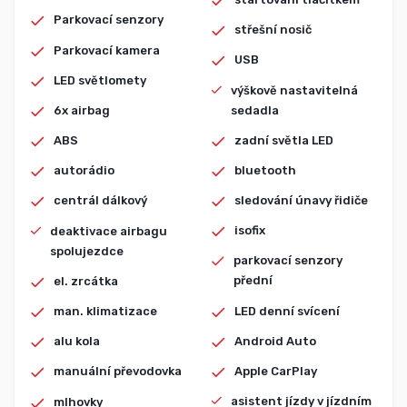
Parkovací senzory
střešní nosič
Parkovací kamera
USB
LED světlomety
výškově nastavitelná
sedadla
6x airbag
zadní světla LED
ABS
bluetooth
autorádio
sledování únavy řidiče
centrál dálkový
isofix
deaktivace airbagu
spolujezdce
parkovací senzory
přední
el. zrcátka
LED denní svícení
man. klimatizace
Android Auto
alu kola
Apple CarPlay
manuální převodovka
asistent jízdy v jízdním
mlhovky