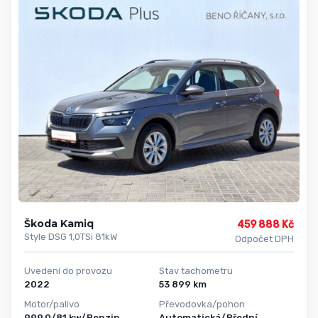
Škoda Kamiq
459 888 Kč
Style DSG 1,0TSi 81kW
Odpočet DPH
Uvedení do provozu
Stav tachometru
2022
53 899 km
Motor/palivo
Převodovka/pohon
999,0/81 kw/Benzin
Automatická/Přední