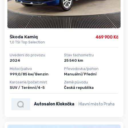
Škoda Kamiq
469 900 Kč
1,0 TSI Top Selection
Uvedení do provozu
Stav tachometru
2024
25 540 km
Motor/palivo
Převodovka/pohon
999,0/85 kw/Benzin
Manuální/Přední
Karoserie/počet míst
Země původu
SUV / Terénní/4-5
Česká republika
Autosalon Klokočka
Hlavní město Praha