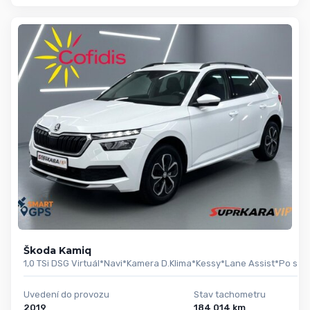
Škoda Kamiq
1,0 TSi DSG Virtuál*Navi*Kamera D.Klima*Kessy*Lane Assist*Po serv
Uvedení do provozu
Stav tachometru
2019
184 014 km