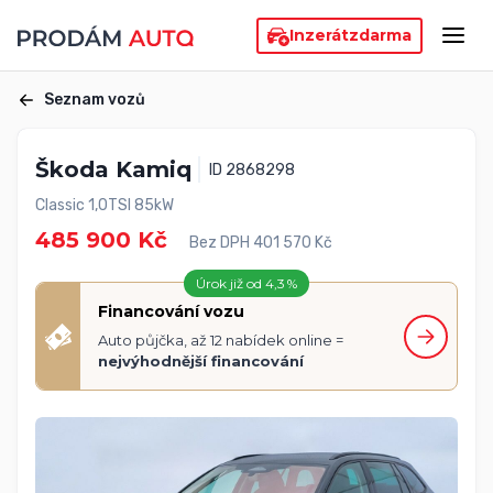
Inzerát
zdarma
Seznam vozů
Škoda Kamiq
ID 2868298
Classic 1,0TSI 85kW
485 900 Kč
Bez DPH 401 570 Kč
Úrok již od 4,3 %
Financování vozu
Auto půjčka, až 12 nabídek online =
nejvýhodnější financování