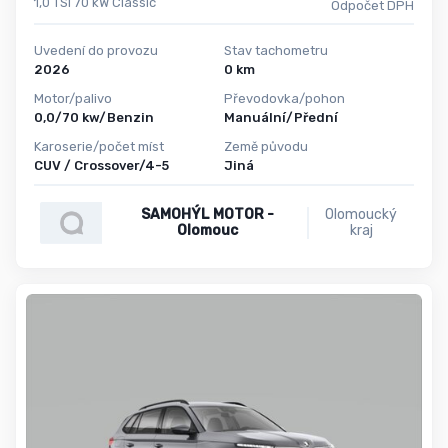
1,0 TSI 70 kW Classic
Odpočet DPH
Uvedení do provozu
Stav tachometru
2026
0 km
Motor/palivo
Převodovka/pohon
0,0/70 kw/Benzin
Manuální/Přední
Karoserie/počet míst
Země původu
CUV / Crossover/4-5
Jiná
SAMOHÝL MOTOR -
Olomoucký
Olomouc
kraj