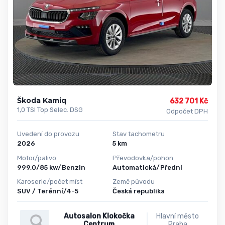
Škoda Kamiq
632 701 Kč
1,0 TSI Top Selec. DSG
Odpočet DPH
Uvedení do provozu
Stav tachometru
2026
5 km
Motor/palivo
Převodovka/pohon
999,0/85 kw/Benzin
Automatická/Přední
Karoserie/počet míst
Země původu
SUV / Terénní/4-5
Česká republika
Autosalon Klokočka
Hlavní město
Centrum
Praha