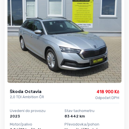
Škoda Octavia
418 900 Kč
2,0 TDI Ambition ČR
Odpočet DPH
Uvedení do provozu
Stav tachometru
2023
83 442 km
Motor/palivo
Převodovka/pohon