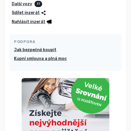
Další vozy
37
Sdílet inzerát
Nahlásit inzerát
PODPORA
Jak bezpečně koupit
Kupní smlouva a plná moc