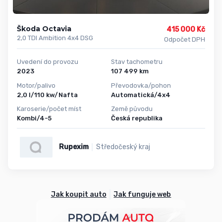
Škoda Octavia
415 000 Kč
2,0 TDI Ambition 4x4 DSG
Odpočet DPH
Uvedení do provozu
Stav tachometru
2023
107 499 km
Motor/palivo
Převodovka/pohon
2,0 l/110 kw/Nafta
Automatická/4x4
Karoserie/počet míst
Země původu
Kombi/4-5
Česká republika
Rupexim
Středočeský kraj
Jak koupit auto
Jak funguje web