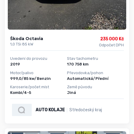
Škoda Octavia
235 000 Kč
1,0 TSi 85 kW
Odpočet DPH
Uvedení do provozu
Stav tachometru
2019
170 758 km
Motor/palivo
Převodovka/pohon
999,0/85 kw/Benzin
Automatická/Přední
Karoserie/počet míst
Země původu
Kombi/4-5
Jiná
AUTO KOLAJE
Středočeský kraj