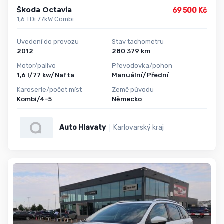
Škoda Octavia
69 500 Kč
1,6 TDi 77kW Combi
Uvedení do provozu
Stav tachometru
2012
280 379 km
Motor/palivo
Převodovka/pohon
1,6 l/77 kw/Nafta
Manuální/Přední
Karoserie/počet míst
Země původu
Kombi/4-5
Německo
Auto Hlavaty
Karlovarský kraj