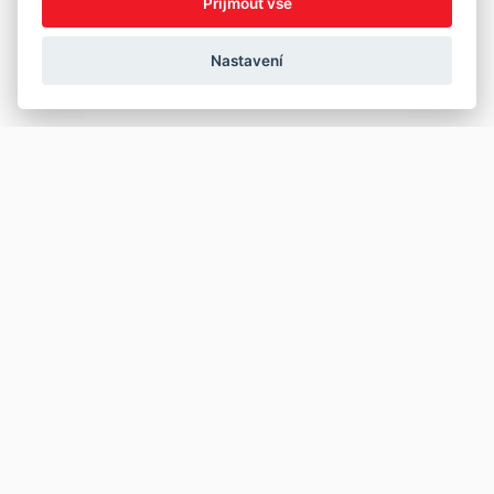
Přijmout vše
Nastavení
Copyright © 2026
Prodej
Koupě
Vložit inzerát
Najít auto
Jak prodat auto
Jak koupit auto
Pro prodejce
Financování vozu
Premium
Pojištění vozu