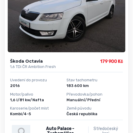
Škoda Octavia
179 900 Kč
1,6 TDi ČR Ambition Fresh
Uvedení do provozu
Stav tachometru
2016
183 600 km
Motor/palivo
Převodovka/pohon
1,6 l/81 kw/Nafta
Manuální/Přední
Karoserie/počet míst
Země původu
Kombi/4-5
Česká republika
Auto Palace -
Středočeský