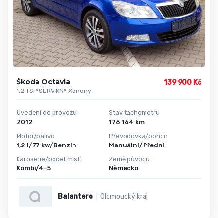
Škoda Octavia
139 900 Kč
1,2 TSi *SERV.KN* Xenony
Uvedení do provozu
Stav tachometru
2012
176 164 km
Motor/palivo
Převodovka/pohon
1,2 l/77 kw/Benzin
Manuální/Přední
Karoserie/počet míst
Země původu
Kombi/4-5
Německo
Balantero
Olomoucký kraj