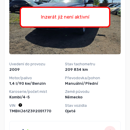
Inzerát již není aktivní
Uvedení do provozu
Stav tachometru
2009
209 834 km
Motor/palivo
Převodovka/pohon
1,4 l/90 kw/Benzin
Manuální/Přední
Karoserie/počet míst
Země původu
Kombi/4-5
Německo
VIN
Stav vozidla
TMBHJ61Z392051770
Ojeté