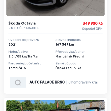
Škoda Octavia
349 900 Kč
2,0 TDI ČR 1 MAJITEL
Odpočet DPH
Uvedení do provozu
Stav tachometru
2021
167 347 km
Motor/palivo
Převodovka/pohon
2,0 l/85 kw/Nafta
Manuální/Přední
Karoserie/počet míst
Země původu
Kombi/4-5
Česká republika
AUTO PALACE BRNO
Jihomoravský kraj