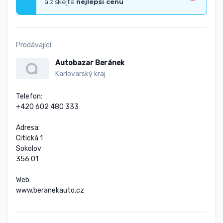
a získejte
nejlepší cenu
Prodávající
Autobazar Beránek
Karlovarský kraj
Telefon:

+420 602 480 333

Adresa:

Citická 1

Sokolov

356 01

Web:

www.beranekauto.cz