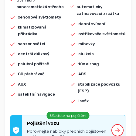
Otvírací /
panoramatická střecha
automaticky
zatmavovací zrcátka
xenonové světlomety
denní svícení
klimatizovaná
přihrádka
ostřikovače světlometů
senzor světel
mlhovky
centrál dálkový
alu kola
palubní počítač
10x airbag
CD přehrávač
ABS
AUX
stabilizace podvozku
(ESP)
satelitní navigace
isofix
Ušetřete na pojištění
Pojištění vozu
Porovnejte nabídky předních pojišťoven