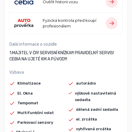
Ověřit historii vozu
Fyzická kontrola před koupí
profesionálem
Další informace o vozidle
1.MAJITEL V ČR! SERVISNÍ KNÍŽKA!!! PRAVIDELNÝ SERVIS!
CEBIA NA UJETÉ KM A PŮVOD!!!
Výbava
Klimatizace
autorádio
El. Okna
výškově nastavitelná
sedadla
Tempomat
dělená zadní sedadla
Multifunkční volat
el. zrcátka
Parkovací senzory
vyhřívaná zrcátka