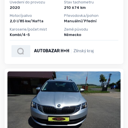
Uvedení do provozu
Stav tachometru
2020
210 674 km
Motor/palivo
Převodovka/pohon
2,0 l/85 kw/Nafta
Manuální/Přední
Karoserie/počet míst
Země původu
Kombi/4-5
Německo
AUTOBAZAR H+H
Zlínský kraj