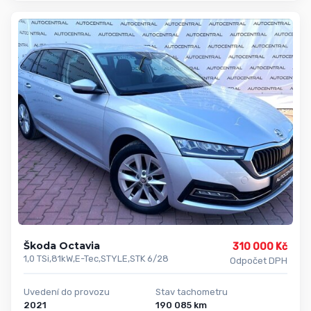
Škoda Octavia
310 000 Kč
1,0 TSi,81kW,E-Tec,STYLE,STK 6/28
Odpočet DPH
Uvedení do provozu
Stav tachometru
2021
190 085 km