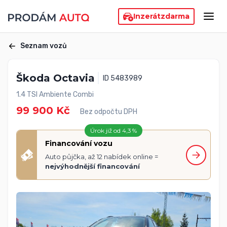
Inzerát
zdarma
Seznam vozů
Škoda Octavia
ID 5483989
1.4 TSI Ambiente Combi
99 900 Kč
Bez odpočtu DPH
Úrok již od 4,3 %
Financování vozu
Auto půjčka, až 12 nabídek online =
nejvýhodnější financování