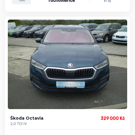
Tuchoměřice
kraj
Škoda Octavia
329 000 Kč
2,0 TDI IV