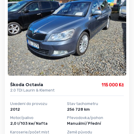
Škoda Octavia
115 000 Kč
2.0 TDI Laurin & Klement
Uvedení do provozu
Stav tachometru
2012
256 728 km
Motor/palivo
Převodovka/pohon
2,0 l/103 kw/Nafta
Manuální/Přední
Karoserie/počet míst
Země původu