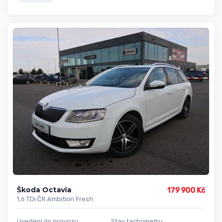
Škoda Octavia
179 900 Kč
1,6 TDi ČR Ambition Fresh
Uvedení do provozu
Stav tachometru