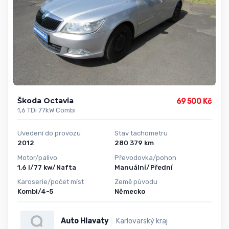
Škoda Octavia
69 500 Kč
1,6 TDi 77kW Combi
Uvedení do provozu
Stav tachometru
2012
280 379 km
Motor/palivo
Převodovka/pohon
1,6 l/77 kw/Nafta
Manuální/Přední
Karoserie/počet míst
Země původu
Kombi/4-5
Německo
Auto Hlavaty
Karlovarský kraj