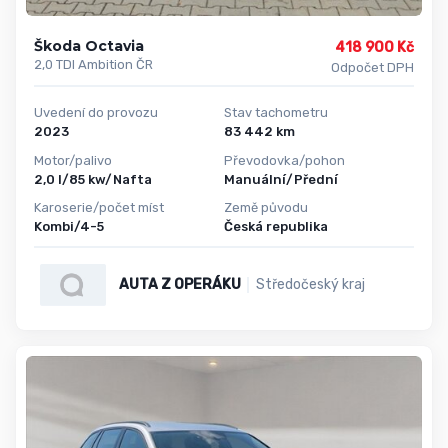
Škoda Octavia
418 900 Kč
2,0 TDI Ambition ČR
Odpočet DPH
Uvedení do provozu
Stav tachometru
2023
83 442 km
Motor/palivo
Převodovka/pohon
2,0 l/85 kw/Nafta
Manuální/Přední
Karoserie/počet míst
Země původu
Kombi/4-5
Česká republika
AUTA Z OPERÁKU
Středočeský kraj