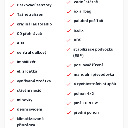
zadní stěrač
Parkovací senzory
6x airbag
Tažné zařízení
palubní počítač
originál autorádio
isofix
CD přehrávač
ABS
AUX
stabilizace podvozku
centrál dálkový
(ESP)
imobilizér
posilovač řízení
el. zrcátka
manuální převodovka
vyhřívaná zrcátka
6 rychlostních stupňů
střešní nosič
pohon 4x2
mlhovky
plní 'EURO IV'
denní svícení
přední pohon
klimatizovaná
přihrádka