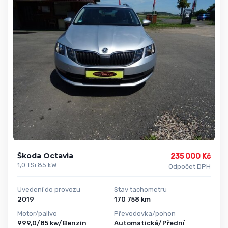
Škoda Octavia
235 000 Kč
1,0 TSi 85 kW
Odpočet DPH
Uvedení do provozu
Stav tachometru
2019
170 758 km
Motor/palivo
Převodovka/pohon
999,0/85 kw/Benzin
Automatická/Přední