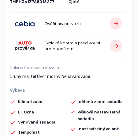
TMBHJ61Z7A8016277
Ojeté
Ověřit historii vozu
Fyzická kontrola před koupí
profesionálem
Další informace o vozidle
Druhý majitel Úvěr možný Nehavarované
Výbava
Klimatizace
dělená zadní sedadla
El. Okna
výškově nastavitelná
sedadla
Vyhřívaná sedadla
nastavitelný volant
Tempomat