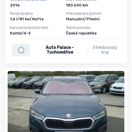
2016
183 600 km
Motor/palivo
Převodovka/pohon
1,6 l/81 kw/Nafta
Manuální/Přední
Karoserie/počet míst
Země původu
Kombi/4-5
Česká republika
Auto Palace -
Středočeský
Tuchoměřice
kraj