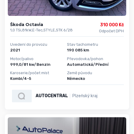
Škoda Octavia
310 000 Kč
1,0 TSi,81kW,E-Tec,STYLE,STK 6/28
Odpočet DPH
Uvedení do provozu
Stav tachometru
2021
190 085 km
Motor/palivo
Převodovka/pohon
999,0/81 kw/Benzin
Automatická/Přední
Karoserie/počet míst
Země původu
Kombi/4-5
Německo
AUTOCENTRAL
Plzeňský kraj