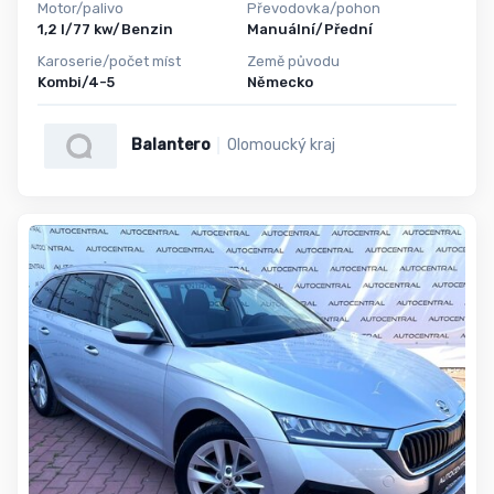
Motor/palivo
Převodovka/pohon
1,2 l/77 kw/Benzin
Manuální/Přední
Karoserie/počet míst
Země původu
Kombi/4-5
Německo
Balantero
Olomoucký kraj