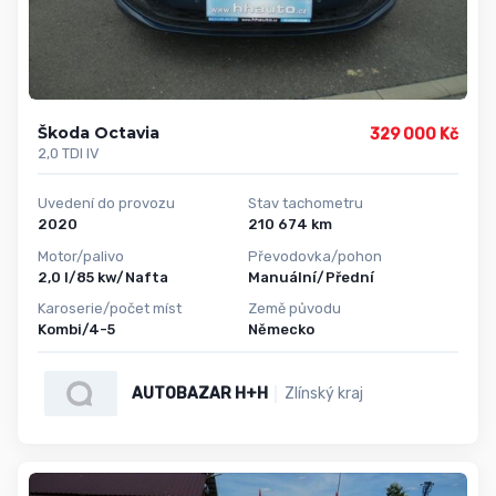
Škoda Octavia
329 000 Kč
2,0 TDI IV
Uvedení do provozu
Stav tachometru
2020
210 674 km
Motor/palivo
Převodovka/pohon
2,0 l/85 kw/Nafta
Manuální/Přední
Karoserie/počet míst
Země původu
Kombi/4-5
Německo
AUTOBAZAR H+H
Zlínský kraj