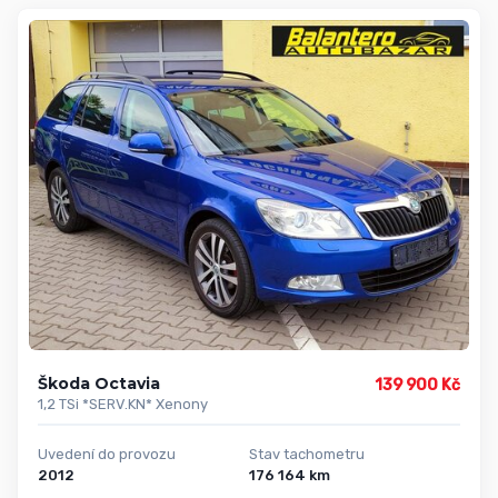
Škoda Octavia
139 900 Kč
1,2 TSi *SERV.KN* Xenony
Uvedení do provozu
Stav tachometru
2012
176 164 km