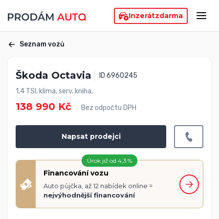
Inzerát
zdarma
Seznam vozů
Škoda Octavia
ID 6960245
1,4 TSI, klima, serv. kniha,
138 990 Kč
Bez odpočtu DPH
Napsat prodejci
Úrok již od 4,3 %
Financování vozu
Auto půjčka, až 12 nabídek online =
nejvýhodnější financování