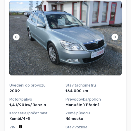
Uvedení do provozu
Stav tachometru
2009
164 000 km
Motor/palivo
Převodovka/pohon
1,4 l/90 kw/Benzin
Manuální/Přední
Karoserie/počet míst
Země původu
Kombi/4-5
Německo
VIN
Stav vozidla