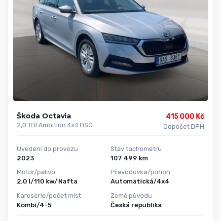
Škoda Octavia
415 000 Kč
2,0 TDI Ambition 4x4 DSG
Odpočet DPH
Uvedení do provozu
Stav tachometru
2023
107 499 km
Motor/palivo
Převodovka/pohon
2,0 l/110 kw/Nafta
Automatická/4x4
Karoserie/počet míst
Země původu
Kombi/4-5
Česká republika