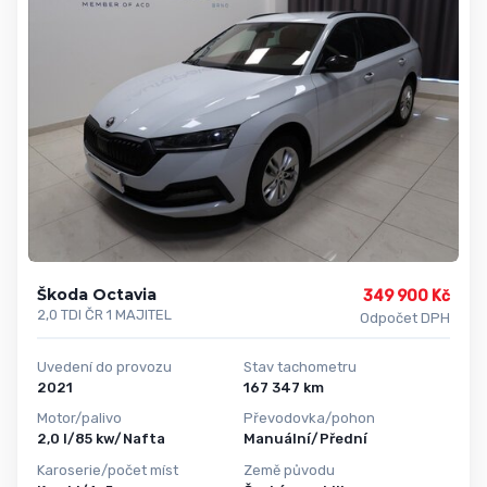
Škoda Octavia
349 900 Kč
2,0 TDI ČR 1 MAJITEL
Odpočet DPH
Uvedení do provozu
Stav tachometru
2021
167 347 km
Motor/palivo
Převodovka/pohon
2,0 l/85 kw/Nafta
Manuální/Přední
Karoserie/počet míst
Země původu