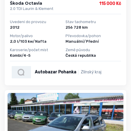
Škoda Octavia
115 000 Kč
2.0 TDI Laurin & Klement
Uvedení do provozu
Stav tachometru
2012
256 728 km
Motor/palivo
Převodovka/pohon
2,0 l/103 kw/Nafta
Manuální/Přední
Karoserie/počet míst
Země původu
Kombi/4-5
Česká republika
Autobazar Pohanka
Zlínský kraj