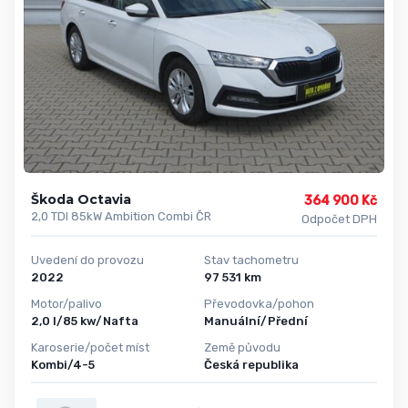
Škoda Octavia
364 900 Kč
2,0 TDI 85kW Ambition Combi ČR
Odpočet DPH
Uvedení do provozu
Stav tachometru
2022
97 531 km
Motor/palivo
Převodovka/pohon
2,0 l/85 kw/Nafta
Manuální/Přední
Karoserie/počet míst
Země původu
Kombi/4-5
Česká republika