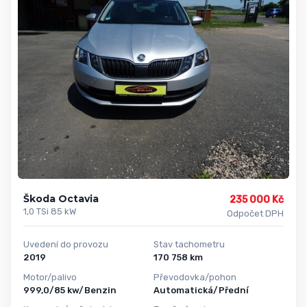
Škoda Octavia
235 000 Kč
1,0 TSi 85 kW
Odpočet DPH
Uvedení do provozu
Stav tachometru
2019
170 758 km
Motor/palivo
Převodovka/pohon
999,0/85 kw/Benzin
Automatická/Přední