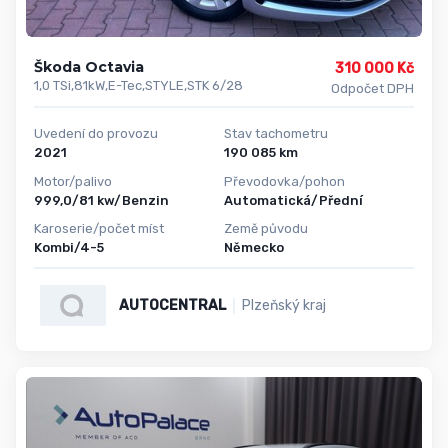
Škoda Octavia
310 000 Kč
1,0 TSi,81kW,E-Tec,STYLE,STK 6/28
Odpočet DPH
Uvedení do provozu
Stav tachometru
2021
190 085 km
Motor/palivo
Převodovka/pohon
999,0/81 kw/Benzin
Automatická/Přední
Karoserie/počet míst
Země původu
Kombi/4-5
Německo
AUTOCENTRAL
Plzeňský kraj