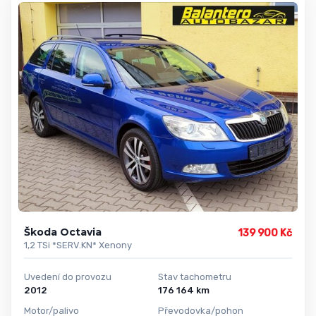
Škoda Octavia
139 900 Kč
1,2 TSi *SERV.KN* Xenony
Uvedení do provozu
Stav tachometru
2012
176 164 km
Motor/palivo
Převodovka/pohon