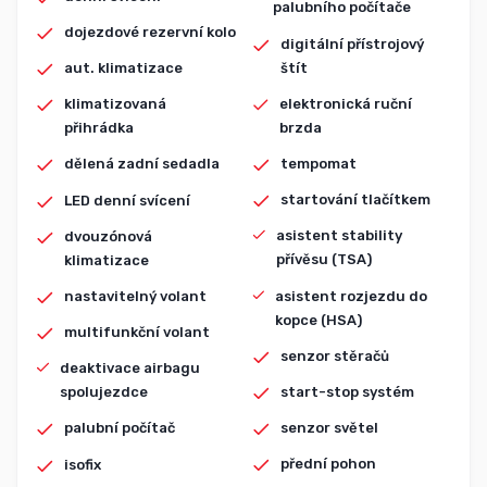
palubního počítače
dojezdové rezervní kolo
digitální přístrojový
štít
aut. klimatizace
elektronická ruční
klimatizovaná
brzda
přihrádka
tempomat
dělená zadní sedadla
startování tlačítkem
LED denní svícení
asistent stability
dvouzónová
přívěsu (TSA)
klimatizace
asistent rozjezdu do
nastavitelný volant
kopce (HSA)
multifunkční volant
senzor stěračů
deaktivace airbagu
start-stop systém
spolujezdce
senzor světel
palubní počítač
přední pohon
isofix