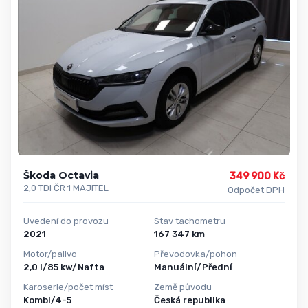
Škoda Octavia
349 900 Kč
2,0 TDI ČR 1 MAJITEL
Odpočet DPH
Uvedení do provozu
Stav tachometru
2021
167 347 km
Motor/palivo
Převodovka/pohon
2,0 l/85 kw/Nafta
Manuální/Přední
Karoserie/počet míst
Země původu
Kombi/4-5
Česká republika