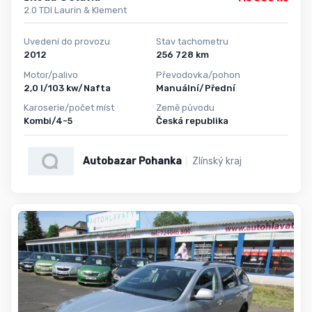
2.0 TDI Laurin & Klement
Uvedení do provozu
Stav tachometru
2012
256 728 km
Motor/palivo
Převodovka/pohon
2,0 l/103 kw/Nafta
Manuální/Přední
Karoserie/počet míst
Země původu
Kombi/4-5
Česká republika
Autobazar Pohanka
Zlínský kraj