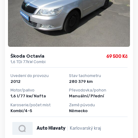
Škoda Octavia
69 500 Kč
1,6 TDi 77kW Combi
Uvedení do provozu
Stav tachometru
2012
280 379 km
Motor/palivo
Převodovka/pohon
1,6 l/77 kw/Nafta
Manuální/Přední
Karoserie/počet míst
Země původu
Kombi/4-5
Německo
Auto Hlavaty
Karlovarský kraj