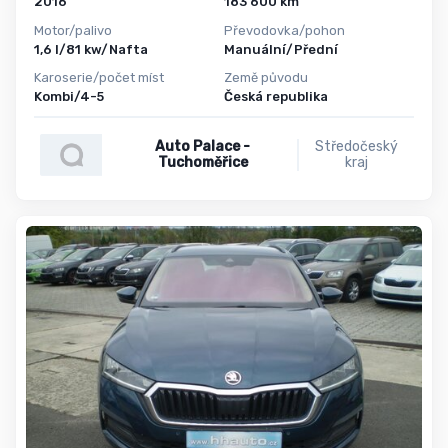
2016
183 600 km
Motor/palivo
Převodovka/pohon
1,6 l/81 kw/Nafta
Manuální/Přední
Karoserie/počet míst
Země původu
Kombi/4-5
Česká republika
Auto Palace -
Středočeský
Tuchoměřice
kraj