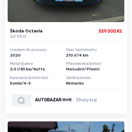
Škoda Octavia
329 000 Kč
2,0 TDI IV
Uvedení do provozu
Stav tachometru
2020
210 674 km
Motor/palivo
Převodovka/pohon
2,0 l/85 kw/Nafta
Manuální/Přední
Karoserie/počet míst
Země původu
Kombi/4-5
Německo
AUTOBAZAR H+H
Zlínský kraj