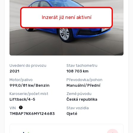
Inzerát již není aktivní
Uvedení do provozu
Stav tachometru
2021
108 703 km
Motor/palivo
Převodovka/pohon
999,0/81 kw/Benzin
Manuální/Přední
Karoserie/počet míst
Země původu
Liftback/4-5
Česká republika
VIN
Stav vozidla
TMBAP7NX6MY124683
Ojeté