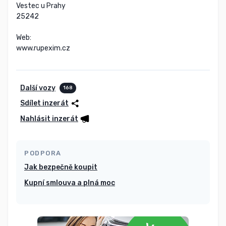
Vestec u Prahy

25242

Web:

www.rupexim.cz
Další vozy
168
Sdílet inzerát
Nahlásit inzerát
PODPORA
Jak bezpečně koupit
Kupní smlouva a plná moc