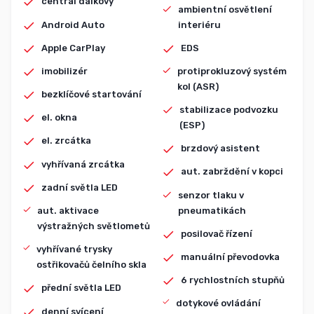
centrál dálkový
ambientní osvětlení
Android Auto
interiéru
Apple CarPlay
EDS
imobilizér
protiprokluzový systém
kol (ASR)
bezklíčové startování
stabilizace podvozku
el. okna
(ESP)
el. zrcátka
brzdový asistent
vyhřívaná zrcátka
aut. zabrždění v kopci
zadní světla LED
senzor tlaku v
pneumatikách
aut. aktivace
výstražných světlometů
posilovač řízení
vyhřívané trysky
manuální převodovka
ostřikovačů čelního skla
6 rychlostních stupňů
přední světla LED
dotykové ovládání
denní svícení