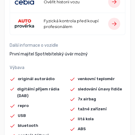
Ověřit historii vozu
Fyzická kontrola před koupí
profesionálem
Další informace o vozidle
První majitel Spotřebitelský úvěr možný
Výbava
originál autorádio
venkovní teploměr
digitální příjem rádia
sledování únavy řidiče
(DAB)
7x airbag
repro
tažné zařízení
USB
litá kola
bluetooth
ABS