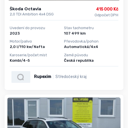
Škoda Octavia
415 000 Kč
2,0 TDI Ambition 4x4 DSG
Odpočet DPH
Uvedení do provozu
Stav tachometru
2023
107 499 km
Motor/palivo
Převodovka/pohon
2,0 l/110 kw/Nafta
Automatická/4x4
Karoserie/počet míst
Země původu
Kombi/4-5
Česká republika
Rupexim
Středočeský kraj