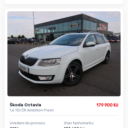
Škoda Octavia
179 900 Kč
1,6 TDi ČR Ambition Fresh
Uvedení do provozu
Stav tachometru