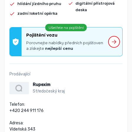
digitální přístrojová
hlídání jízdního pruhu
deska
zadní loketní opěrka
Ušetřete na pojištění
Pojištění vozu
Porovnejte nabídky předních pojišťoven
a získejte
nejlepší cenu
Prodávající
Rupexim
Středočeský kraj
Telefon:

+420 244 911 176

Adresa:

Vídeňská 343
