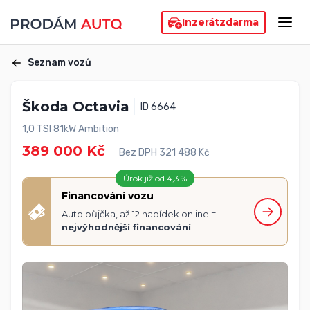
Inzerát
zdarma
Seznam vozů
Škoda Octavia
ID 6664
1,0 TSI 81kW Ambition
389 000 Kč
Bez DPH 321 488 Kč
Úrok již od 4,3 %
Financování vozu
Auto půjčka, až 12 nabídek online =
nejvýhodnější financování