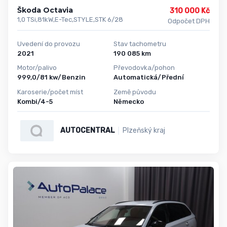
Škoda Octavia
310 000 Kč
1,0 TSi,81kW,E-Tec,STYLE,STK 6/28
Odpočet DPH
Uvedení do provozu
Stav tachometru
2021
190 085 km
Motor/palivo
Převodovka/pohon
999,0/81 kw/Benzin
Automatická/Přední
Karoserie/počet míst
Země původu
Kombi/4-5
Německo
AUTOCENTRAL
Plzeňský kraj