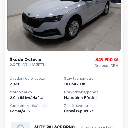
Škoda Octavia
349 900 Kč
2,0 TDI ČR 1 MAJITEL
Odpočet DPH
Uvedení do provozu
Stav tachometru
2021
167 347 km
Motor/palivo
Převodovka/pohon
2,0 l/85 kw/Nafta
Manuální/Přední
Karoserie/počet míst
Země původu
Kombi/4-5
Česká republika
AUTO PALACE BRNO
Jihomoravský kraj