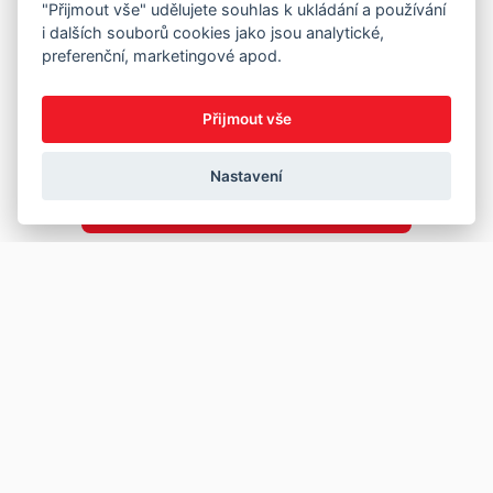
"Přijmout vše" udělujete souhlas k ukládání a používání
i dalších souborů cookies jako jsou analytické,
preferenční, marketingové apod.
Přijmout vše
Nastavení
Copyright © 2026
Prodej
Koupě
Vložit inzerát
Najít auto
Jak prodat auto
Jak koupit auto