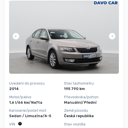
Uvedení do provozu
Stav tachometru
2014
195 790 km
Motor/palivo
Převodovka/pohon
1,6 l/66 kw/Nafta
Manuální/Přední
Karoserie/počet míst
Země původu
Sedan / Limuzína/4-5
Česká republika
VIN
Stav vozidla