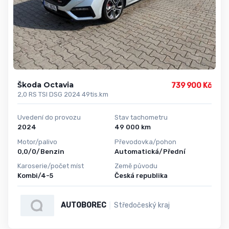
Škoda Octavia
739 900 Kč
2,0 RS TSI DSG 2024 49tis.km
Uvedení do provozu
Stav tachometru
2024
49 000 km
Motor/palivo
Převodovka/pohon
0,0/0/Benzin
Automatická/Přední
Karoserie/počet míst
Země původu
Kombi/4-5
Česká republika
AUTOBOREC
Středočeský kraj