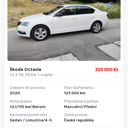
Škoda Octavia
320 000 Kč
1,5 3 TSI, 110 kW, 1. majitel
Uvedení do provozu
Stav tachometru
2020
123 000 km
Motor/palivo
Převodovka/pohon
1,5 l/110 kw/Benzin
Manuální/Přední
Karoserie/počet míst
Země původu
Sedan / Limuzína/4-5
Česká republika