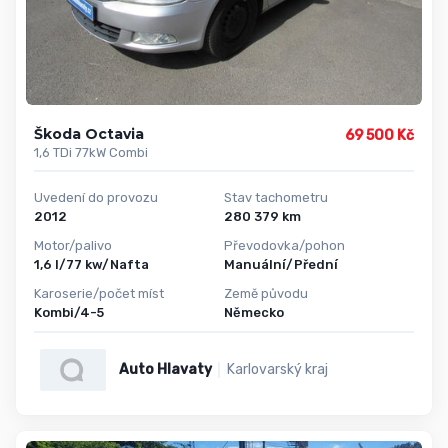
Škoda Octavia
69 500 Kč
1,6 TDi 77kW Combi
Uvedení do provozu
Stav tachometru
2012
280 379 km
Motor/palivo
Převodovka/pohon
1,6 l/77 kw/Nafta
Manuální/Přední
Karoserie/počet míst
Země původu
Kombi/4-5
Německo
Auto Hlavaty
Karlovarský kraj