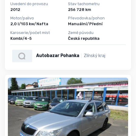
Uvedení do provozu
Stav tachometru
2012
256 728 km
Motor/palivo
Převodovka/pohon
2,0 l/103 kw/Nafta
Manuální/Přední
Karoserie/počet míst
Země původu
Kombi/4-5
Česká republika
Autobazar Pohanka
Zlínský kraj