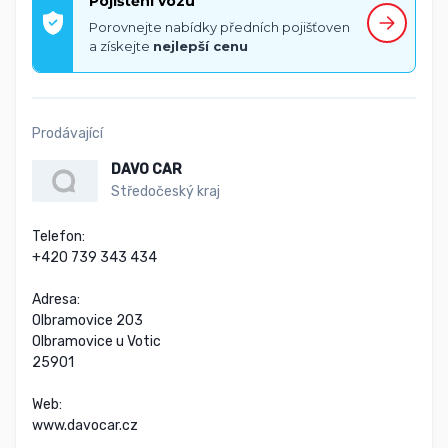
Pojištění vozu
Porovnejte nabídky předních pojišťoven
a získejte
nejlepší cenu
Prodávající
DAVO CAR
Středočeský kraj
Telefon:

+420 739 343 434

Adresa:

Olbramovice 203

Olbramovice u Votic

25901

Web:

www.davocar.cz