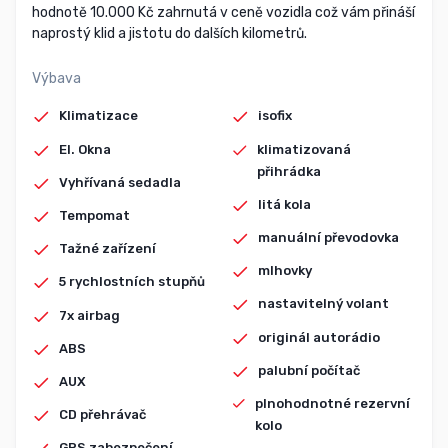
hodnotě 10.000 Kč zahrnutá v ceně vozidla což vám přináší
naprostý klid a jistotu do dalších kilometrů.
Výbava
Klimatizace
isofix
El. Okna
klimatizovaná
přihrádka
Vyhřívaná sedadla
litá kola
Tempomat
manuální převodovka
Tažné zařízení
mlhovky
5 rychlostních stupňů
nastavitelný volant
7x airbag
originál autorádio
ABS
palubní počítač
AUX
plnohodnotné rezervní
CD přehrávač
kolo
GPS zabezpečení