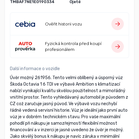
TMBAF7NE1E0190334
Ojeté
Ověřit historii vozu
Fyzická kontrola před koupí
profesionálem
Další informace o vozidle
Úvěr možný 261956. Tento velmi oblíbený a úsporný vůz
Škoda Octavia 1 6 TDI ve výbavě Ambition s klimatizací
nabízí vynikající kvalitu skvělou použitelnost a mimořádný
vnitřní prostor. Tento vyhledávaný automobil je původem z
CZ což zaručuje jasný původ. Ve výbavě vozu nechybí
řádně vedená servisní historie. Vůz je ideální jako první auto
vůz je v dobrém technickém stavu. Pro vaše maximální
pohodlí při nákupu je samozřejmostí flexibilní možnost
financování a v inzerci je jasně uvedeno že úvěr je možný.
Jako skvělý bonus k nákupu je navíc záruka v minimální