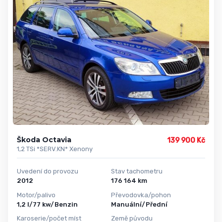
Škoda Octavia
139 900 Kč
1,2 TSi *SERV.KN* Xenony
Uvedení do provozu
Stav tachometru
2012
176 164 km
Motor/palivo
Převodovka/pohon
1,2 l/77 kw/Benzin
Manuální/Přední
Karoserie/počet míst
Země původu