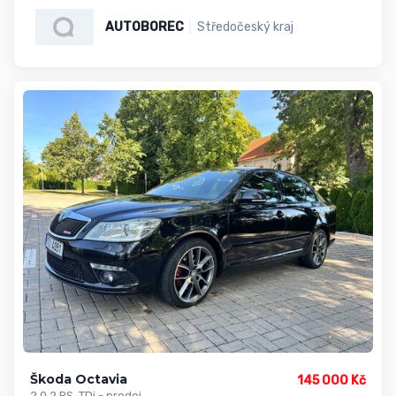
AUTOBOREC
Středočeský kraj
Škoda Octavia
145 000 Kč
2,0 2 RS, TDi - prodej