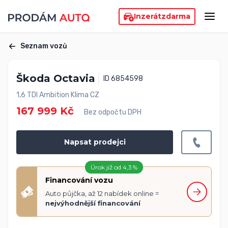
Inzerát
zdarma
Seznam vozů
Škoda Octavia
ID 6854598
1,6 TDI Ambition Klima CZ
167 999 Kč
Bez odpočtu DPH
Napsat prodejci
Úrok již od 4,3 %
Financování vozu
Auto půjčka, až 12 nabídek online =
nejvýhodnější financování