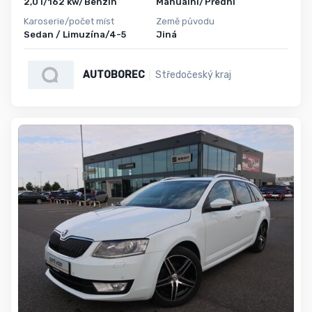
2,0 l/162 kw/Benzin
Manuální/Přední
Karoserie/počet míst
Země původu
Sedan / Limuzína/4-5
Jiná
AUTOBOREC
Středočeský kraj