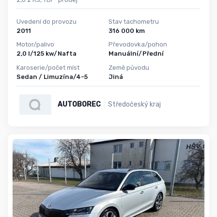
Uvedení do provozu
Stav tachometru
2011
316 000 km
Motor/palivo
Převodovka/pohon
2,0 l/125 kw/Nafta
Manuální/Přední
Karoserie/počet míst
Země původu
Sedan / Limuzína/4-5
Jiná
AUTOBOREC
Středočeský kraj