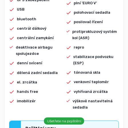
plní 'EURO V'
USB
polohovací sedadla
bluetooth
posilovač řízení
centrál dálkový
protiprokluzový systém
kol (ASR)
centrální zamykání
repro
deaktivace airbagu
spolujezdce
stabilizace podvozku
(ESP)
denní svícení
tónovaná skla
dělená zadní sedadla
venkovní teploměr
el. zrcátka
vyhřívaná zrcátka
hands free
výškově nastavitelná
imobilizér
sedadla
Ušetřete na pojištění