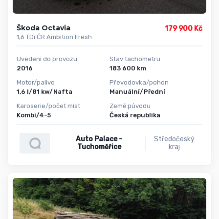
Škoda Octavia
179 900 Kč
1,6 TDi ČR Ambition Fresh
Uvedení do provozu
Stav tachometru
2016
183 600 km
Motor/palivo
Převodovka/pohon
1,6 l/81 kw/Nafta
Manuální/Přední
Karoserie/počet míst
Země původu
Kombi/4-5
Česká republika
Auto Palace -
Středočeský
Tuchoměřice
kraj