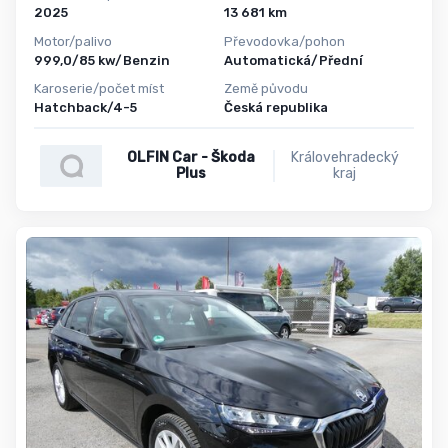
2025
13 681 km
Motor/palivo
Převodovka/pohon
999,0/85 kw/Benzin
Automatická/Přední
Karoserie/počet míst
Země původu
Hatchback/4-5
Česká republika
OLFIN Car - Škoda
Královehradecký
Plus
kraj