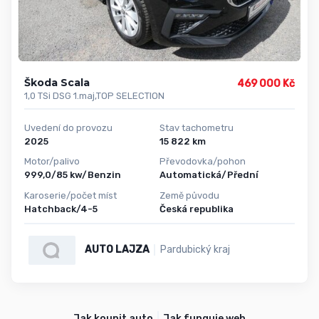
Škoda Scala
469 000 Kč
1,0 TSi DSG 1.maj,TOP SELECTION
Uvedení do provozu
Stav tachometru
2025
15 822 km
Motor/palivo
Převodovka/pohon
999,0/85 kw/Benzin
Automatická/Přední
Karoserie/počet míst
Země původu
Hatchback/4-5
Česká republika
AUTO LAJZA
Pardubický kraj
Jak koupit auto
Jak funguje web