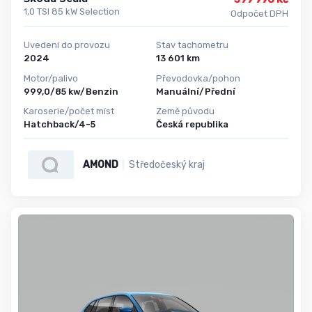
1,0 TSI 85 kW Selection
Odpočet DPH
Uvedení do provozu
Stav tachometru
2024
13 601 km
Motor/palivo
Převodovka/pohon
999,0/85 kw/Benzin
Manuální/Přední
Karoserie/počet míst
Země původu
Hatchback/4-5
Česká republika
AMOND
Středočeský kraj