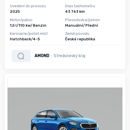
Uvedení do provozu
Stav tachometru
2025
43 763 km
Motor/palivo
Převodovka/pohon
1,5 l/110 kw/Benzin
Manuální/Přední
Karoserie/počet míst
Země původu
Hatchback/4-5
Česká republika
AMOND
Středočeský kraj