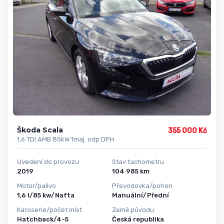
Škoda Scala
355 000 Kč
1,6 TDI AMB 85kW 1maj. odp.DPH
Uvedení do provozu
Stav tachometru
2019
104 985 km
Motor/palivo
Převodovka/pohon
1,6 l/85 kw/Nafta
Manuální/Přední
Karoserie/počet míst
Země původu
Hatchback/4-5
Česká republika