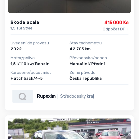
Škoda Scala
415 000 Kč
1,5 TSI Style
Odpočet DPH
Uvedení do provozu
Stav tachometru
2022
42 705 km
Motor/palivo
Převodovka/pohon
1,5 l/110 kw/Benzin
Manuální/Přední
Karoserie/počet míst
Země původu
Hatchback/4-5
Česká republika
Rupexim
Středočeský kraj