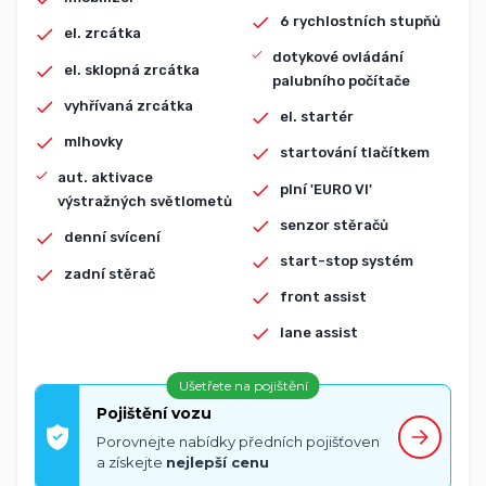
6 rychlostních stupňů
el. zrcátka
dotykové ovládání
el. sklopná zrcátka
palubního počítače
vyhřívaná zrcátka
el. startér
mlhovky
startování tlačítkem
aut. aktivace
plní 'EURO VI'
výstražných světlometů
senzor stěračů
denní svícení
start-stop systém
zadní stěrač
front assist
lane assist
Ušetřete na pojištění
Pojištění vozu
Porovnejte nabídky předních pojišťoven
a získejte
nejlepší cenu