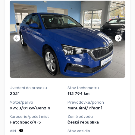
Uvedení do provozu
Stav tachometru
2021
112 794 km
Motor/palivo
Převodovka/pohon
999,0/81 kw/Benzin
Manuální/Přední
Karoserie/počet míst
Země původu
Hatchback/4-5
Česká republika
VIN
Stav vozidla