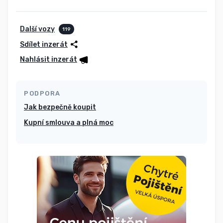
Další vozy
119
Sdílet inzerát
Nahlásit inzerát
PODPORA
Jak bezpečně koupit
Kupní smlouva a plná moc