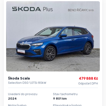
Škoda Scala
479 888 Kč
Selection DSG 1,0TSi 85kW
Odpočet DPH
Uvedení do provozu
Stav tachometru
2024
9 801 km
Motor/palivo
Převodovka/pohon