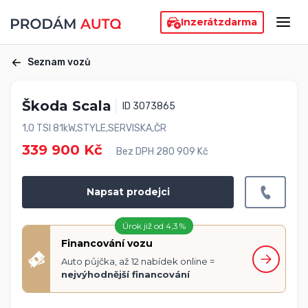
Inzerát
zdarma
Seznam vozů
Škoda Scala
ID 3073865
1,0 TSI 81kW,STYLE,SERVISKA,ČR
339 900 Kč
Bez DPH 280 909 Kč
Napsat prodejci
Úrok již od 4,3 %
Financování vozu
Auto půjčka, až 12 nabídek online =
nejvýhodnější financování