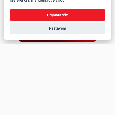
preferenční, marketingové apod.
Přijmout vše
Nastavení
Copyright © 2026
Prodej
Koupě
Vložit inzerát
Najít auto
Jak prodat auto
Jak koupit auto
Pro prodejce
Financování vozu