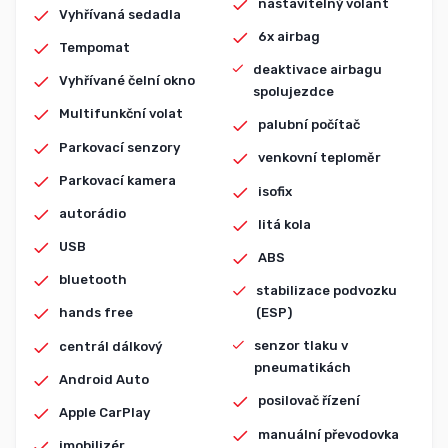
nastavitelný volant
Vyhřívaná sedadla
6x airbag
Tempomat
deaktivace airbagu
Vyhřívané čelní okno
spolujezdce
Multifunkční volat
palubní počítač
Parkovací senzory
venkovní teploměr
Parkovací kamera
isofix
autorádio
litá kola
USB
ABS
bluetooth
stabilizace podvozku
(ESP)
hands free
senzor tlaku v
centrál dálkový
pneumatikách
Android Auto
posilovač řízení
Apple CarPlay
manuální převodovka
imobilizér