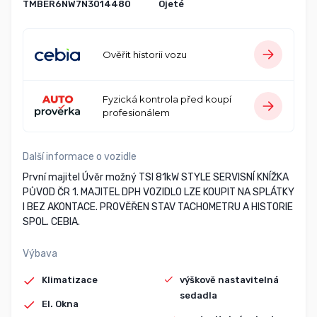
TMBER6NW7N3014480
Ojeté
Ověřit historii vozu
Fyzická kontrola před koupí
profesionálem
Další informace o vozidle
První majitel Úvěr možný TSI 81kW STYLE SERVISNÍ KNÍŽKA
PŮVOD ČR 1. MAJITEL DPH VOZIDLO LZE KOUPIT NA SPLÁTKY
I BEZ AKONTACE. PROVĚŘEN STAV TACHOMETRU A HISTORIE
SPOL. CEBIA.
Výbava
Klimatizace
výškově nastavitelná
sedadla
El. Okna