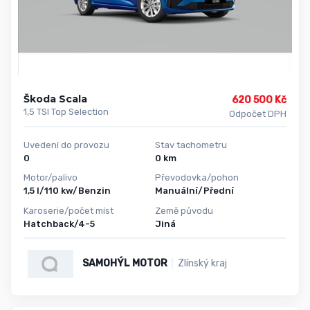
Škoda Scala
620 500 Kč
1,5 TSI Top Selection
Odpočet DPH
Uvedení do provozu
Stav tachometru
0
0 km
Motor/palivo
Převodovka/pohon
1,5 l/110 kw/Benzin
Manuální/Přední
Karoserie/počet míst
Země původu
Hatchback/4-5
Jiná
SAMOHÝL MOTOR
Zlínský kraj