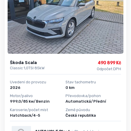
Škoda Scala
490 899 Kč
Classic 1,0TSI 85kW
Odpočet DPH
Uvedení do provozu
Stav tachometru
2026
0 km
Motor/palivo
Převodovka/pohon
999,0/85 kw/Benzin
Automatická/Přední
Karoserie/počet míst
Země původu
Hatchback/4-5
Česká republika