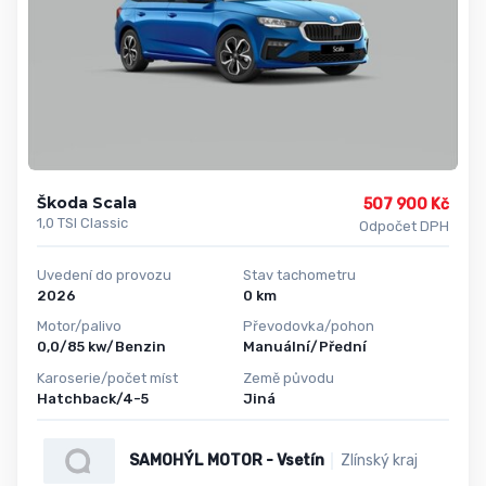
Škoda Scala
507 900 Kč
1,0 TSI Classic
Odpočet DPH
Uvedení do provozu
Stav tachometru
2026
0 km
Motor/palivo
Převodovka/pohon
0,0/85 kw/Benzin
Manuální/Přední
Karoserie/počet míst
Země původu
Hatchback/4-5
Jiná
SAMOHÝL MOTOR - Vsetín
Zlínský kraj