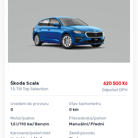
Škoda Scala
620 500 Kč
1,5 TSI Top Selection
Odpočet DPH
Uvedení do provozu
Stav tachometru
0
0 km
Motor/palivo
Převodovka/pohon
1,5 l/110 kw/Benzin
Manuální/Přední
Karoserie/počet míst
Země původu