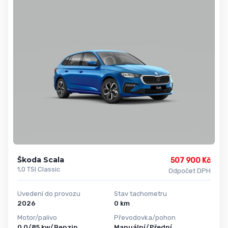
Škoda Scala
507 900 Kč
1,0 TSI Classic
Odpočet DPH
Uvedení do provozu
Stav tachometru
2026
0 km
Motor/palivo
Převodovka/pohon
0,0/85 kw/Benzin
Manuální/Přední