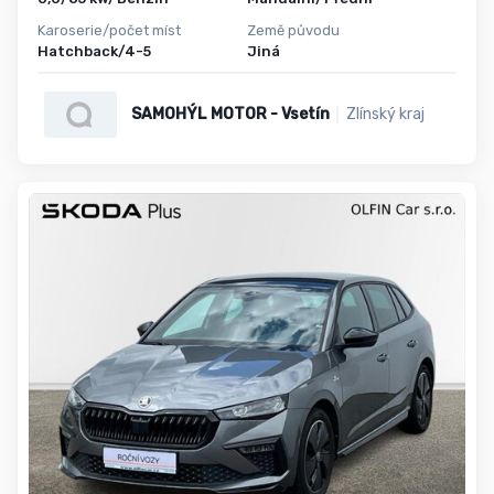
Karoserie/počet míst
Země původu
Hatchback/4-5
Jiná
SAMOHÝL MOTOR - Vsetín
Zlínský kraj