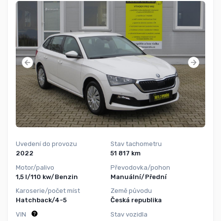
Uvedení do provozu
Stav tachometru
2022
51 817 km
Motor/palivo
Převodovka/pohon
1,5 l/110 kw/Benzin
Manuální/Přední
Karoserie/počet míst
Země původu
Hatchback/4-5
Česká republika
VIN
Stav vozidla