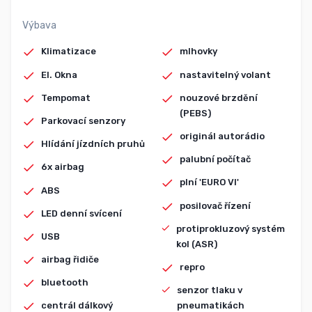
Výbava
Klimatizace
mlhovky
El. Okna
nastavitelný volant
Tempomat
nouzové brzdění
(PEBS)
Parkovací senzory
originál autorádio
Hlídání jízdních pruhů
palubní počítač
6x airbag
plní 'EURO VI'
ABS
posilovač řízení
LED denní svícení
protiprokluzový systém
USB
kol (ASR)
airbag řidiče
repro
bluetooth
senzor tlaku v
pneumatikách
centrál dálkový