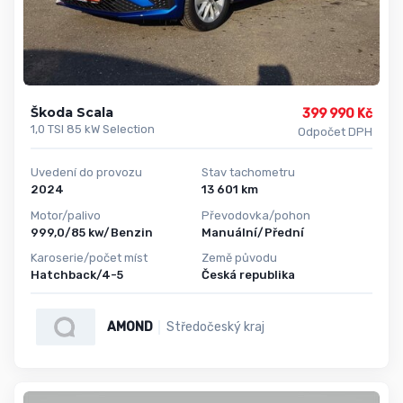
Škoda Scala
399 990 Kč
1,0 TSI 85 kW Selection
Odpočet DPH
Uvedení do provozu
Stav tachometru
2024
13 601 km
Motor/palivo
Převodovka/pohon
999,0/85 kw/Benzin
Manuální/Přední
Karoserie/počet míst
Země původu
Hatchback/4-5
Česká republika
AMOND
Středočeský kraj