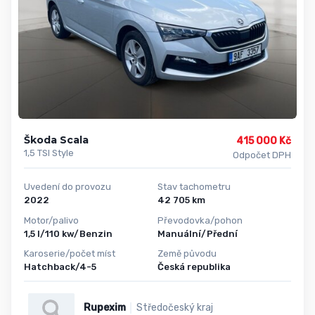
Škoda Scala
415 000 Kč
1,5 TSI Style
Odpočet DPH
Uvedení do provozu
Stav tachometru
2022
42 705 km
Motor/palivo
Převodovka/pohon
1,5 l/110 kw/Benzin
Manuální/Přední
Karoserie/počet míst
Země původu
Hatchback/4-5
Česká republika
Rupexim
Středočeský kraj