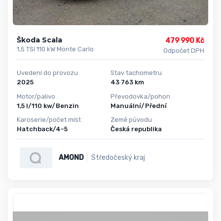
Škoda Scala
479 990 Kč
1,5 TSI 110 kW Monte Carlo
Odpočet DPH
Uvedení do provozu
Stav tachometru
2025
43 763 km
Motor/palivo
Převodovka/pohon
1,5 l/110 kw/Benzin
Manuální/Přední
Karoserie/počet míst
Země původu
Hatchback/4-5
Česká republika
AMOND
Středočeský kraj