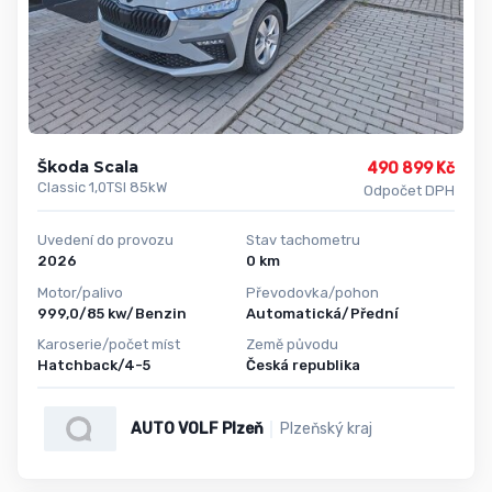
Škoda Scala
490 899 Kč
Classic 1,0TSI 85kW
Odpočet DPH
Uvedení do provozu
Stav tachometru
2026
0 km
Motor/palivo
Převodovka/pohon
999,0/85 kw/Benzin
Automatická/Přední
Karoserie/počet míst
Země původu
Hatchback/4-5
Česká republika
AUTO VOLF Plzeň
Plzeňský kraj