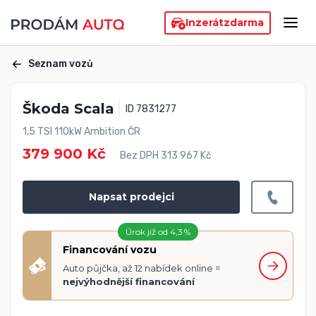
Inzerát
zdarma
Seznam vozů
Škoda Scala
ID 7831277
1,5 TSI 110kW Ambition ČR
379 900 Kč
Bez DPH 313 967 Kč
Napsat prodejci
Úrok již od 4,3 %
Financování vozu
Auto půjčka, až 12 nabídek online =
nejvýhodnější financování