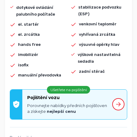
stabilizace podvozku
dotykové ovládání
(ESP)
palubního počítače
venkovní teploměr
el. startér
vyhřívaná zrcátka
el. zrcátka
výsuvné opěrky hlav
hands free
výškově nastavitelná
imobilizér
sedadla
isofix
zadní stěrač
manuální převodovka
Ušetřete na pojištění
Pojištění vozu
Porovnejte nabídky předních pojišťoven
a získejte
nejlepší cenu