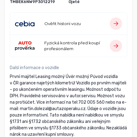
TMBEK6NW9P3012219
Ojeté
Ověřit historii vozu
Fyzická kontrola před koupí
profesionálem
Další informace o vozidle
První majitel Leasing možný Úvěr možný Původ vozidla
v ČR garance najetých kilometrů! Vozidlo po prvním majiteli
– po ukončeném operativním leasingu. Možnost odpočtu
DPH. Pravidelně servisováno v autor.servisu. Možnost vozu
na protiúčet. Více informací na tel:702 005 560 nebo na e-
mail: martin.dolezal@autazoperaku.cz. Údaje o vozidle jsou
pouze informativní. Tato nabídka není nabídkou ve smyslu
§1731 ani §1732 občanského zákoníku ani veřejným
příslibem ve smyslu §1733 občanského zákoníku. Nezakládá
nárok na uzavření kupní smlouvy.