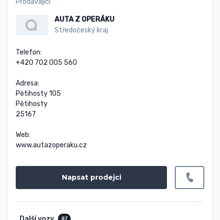
Prodávající
AUTA Z OPERÁKU
Středočeský kraj
Telefon:

+420 702 005 560

Adresa:

Pětihosty 105

Pětihosty

25167

Web:

www.autazoperaku.cz
Napsat prodejci
Další vozy
87