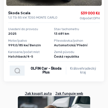
Škoda Scala
539 000 Kč
1,0 TSi 85 kW 7DSG MONTE CARLO
Odpočet DPH
Uvedení do provozu
Stav tachometru
2025
13 681 km
Motor/palivo
Převodovka/pohon
999,0/85 kw/Benzin
Automatická/Přední
Karoserie/počet míst
Země původu
Hatchback/4-5
Česká republika
OLFIN Car - Škoda
Královehradecký
Plus
kraj
Jak koupit auto
Jak funguje web