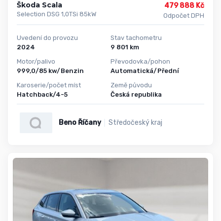
Škoda Scala
479 888 Kč
Selection DSG 1,0TSi 85kW
Odpočet DPH
Uvedení do provozu
Stav tachometru
2024
9 801 km
Motor/palivo
Převodovka/pohon
999,0/85 kw/Benzin
Automatická/Přední
Karoserie/počet míst
Země původu
Hatchback/4-5
Česká republika
Beno Říčany
Středočeský kraj