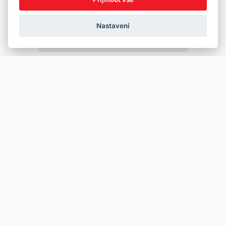
Nastavení
Copyright © 2026
Prodej
Koupě
Vložit inzerát
Najít auto
Jak prodat auto
Jak koupit auto
Pro prodejce
Financování vozu
Premium
Pojištění vozu
Další stránky
Kontakt