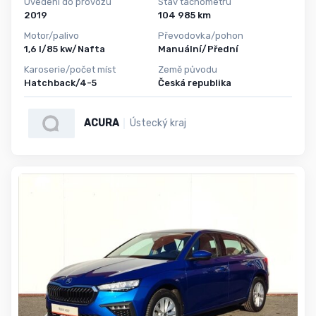
Uvedení do provozu
Stav tachometru
2019
104 985 km
Motor/palivo
Převodovka/pohon
1,6 l/85 kw/Nafta
Manuální/Přední
Karoserie/počet míst
Země původu
Hatchback/4-5
Česká republika
ACURA
Ústecký kraj