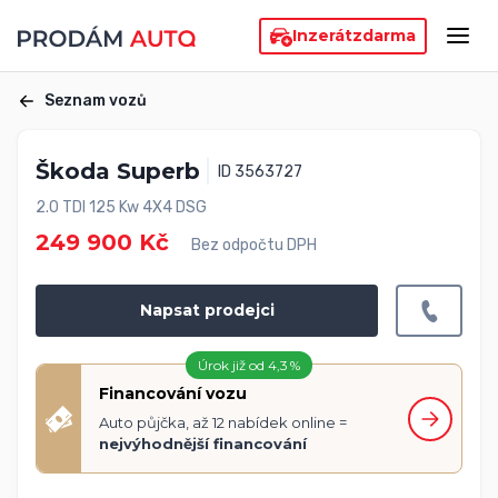
Inzerát
zdarma
Seznam vozů
Škoda Superb
ID 3563727
2.0 TDI 125 Kw 4X4 DSG
249 900 Kč
Bez odpočtu DPH
Napsat prodejci
Úrok již od 4,3 %
Financování vozu
Auto půjčka, až 12 nabídek online =
nejvýhodnější financování