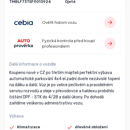
TMBLF73T5F9013924
Ojeté
Ověřit historii vozu
Fyzická kontrola před koupí
profesionálem
Další informace o vozidle
Koupeno nové v CZ po třetím majiteli perfektní výbava
automatické parkování 4x4 el.zadní dveře nezávislé topení
na dálku a další. Vůz je po velice pečlivém a pravidelném
servisu rozvodů a oleje v převodovce a haldexu proběhlo
čištění DPF - STK do 4/28 a další úkony. Po dohodě
zařídíme veškerou administrativu vozu.
Výbava
Klimatizace
dřevěné obložení