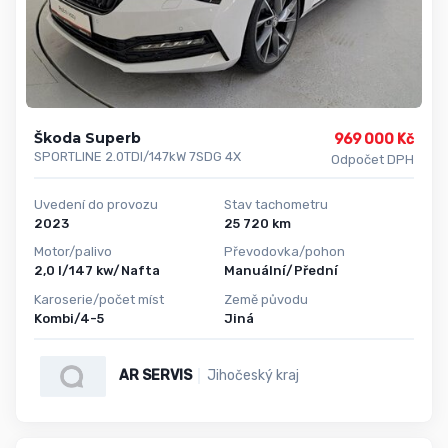
Škoda Superb
969 000 Kč
SPORTLINE 2.0TDI/147kW 7SDG 4X
Odpočet DPH
Uvedení do provozu
Stav tachometru
2023
25 720 km
Motor/palivo
Převodovka/pohon
2,0 l/147 kw/Nafta
Manuální/Přední
Karoserie/počet míst
Země původu
Kombi/4-5
Jiná
AR SERVIS
Jihočeský kraj