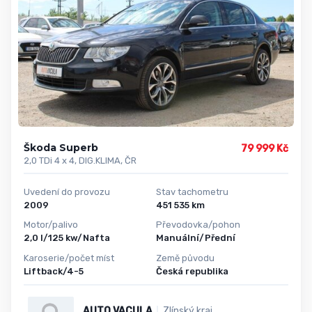
Škoda Superb
79 999 Kč
2,0 TDi 4 x 4, DIG.KLIMA, ČR
Uvedení do provozu
Stav tachometru
2009
451 535 km
Motor/palivo
Převodovka/pohon
2,0 l/125 kw/Nafta
Manuální/Přední
Karoserie/počet míst
Země původu
Liftback/4-5
Česká republika
AUTO VACULA
Zlínský kraj