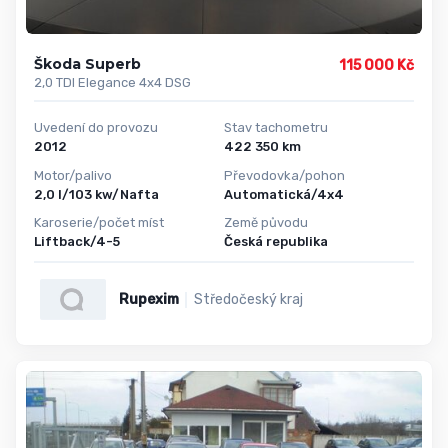
Škoda Superb
115 000 Kč
2,0 TDI Elegance 4x4 DSG
Uvedení do provozu
Stav tachometru
2012
422 350 km
Motor/palivo
Převodovka/pohon
2,0 l/103 kw/Nafta
Automatická/4x4
Karoserie/počet míst
Země původu
Liftback/4-5
Česká republika
Rupexim
Středočeský kraj