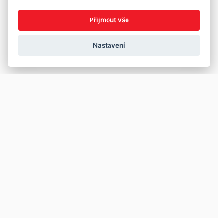
Přijmout vše
Nastavení
Copyright © 2026
Prodej
Koupě
Vložit inzerát
Najít auto
Jak prodat auto
Jak koupit auto
Pro prodejce
Financování vozu
Premium
Pojištění vozu