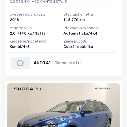
2,0 DSG 4X4 ACC CANTON STYLE+
Uvedení do provozu
Stav tachometru
2018
146 770 km
Motor/palivo
Převodovka/pohon
2,0 l/140 kw/Nafta
Automatická/4x4
Karoserie/počet míst
Země původu
Kombi/4-5
Česká republika
AUTO A1
Olomoucký kraj