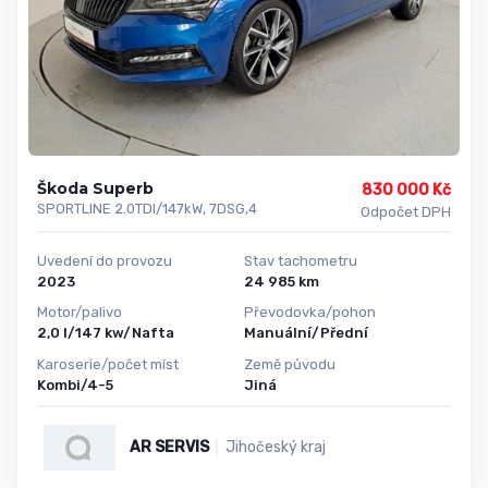
Škoda Superb
830 000 Kč
SPORTLINE 2.0TDI/147kW, 7DSG,4
Odpočet DPH
Uvedení do provozu
Stav tachometru
2023
24 985 km
Motor/palivo
Převodovka/pohon
2,0 l/147 kw/Nafta
Manuální/Přední
Karoserie/počet míst
Země původu
Kombi/4-5
Jiná
AR SERVIS
Jihočeský kraj