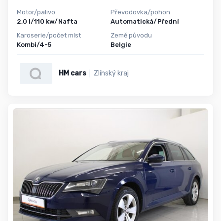
Motor/palivo
Převodovka/pohon
2,0 l/110 kw/Nafta
Automatická/Přední
Karoserie/počet míst
Země původu
Kombi/4-5
Belgie
HM cars
Zlínský kraj