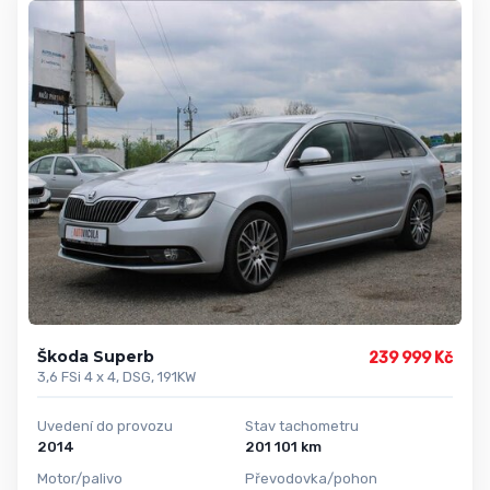
Škoda Superb
239 999 Kč
3,6 FSi 4 x 4, DSG, 191KW
Uvedení do provozu
Stav tachometru
2014
201 101 km
Motor/palivo
Převodovka/pohon