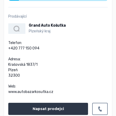
Prodávající
Grand Auto Košutka
Plzeňský kraj
Telefon:

+420 777 150 094

Adresa:

Krašovská 1837/1

Plzeň

32300

Web:

www.autobazarkosutka.cz
Napsat prodejci