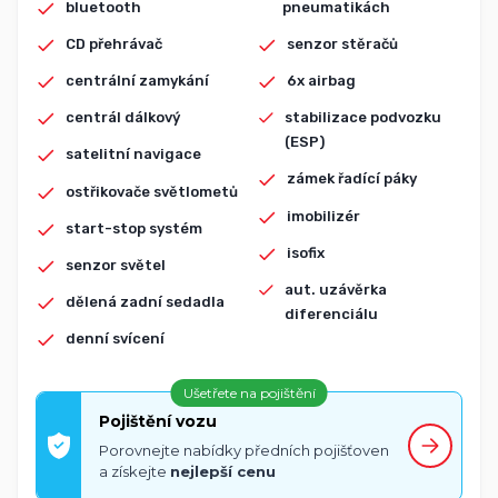
bluetooth
pneumatikách
CD přehrávač
senzor stěračů
centrální zamykání
6x airbag
centrál dálkový
stabilizace podvozku
(ESP)
satelitní navigace
zámek řadící páky
ostřikovače světlometů
imobilizér
start-stop systém
isofix
senzor světel
aut. uzávěrka
dělená zadní sedadla
diferenciálu
denní svícení
Ušetřete na pojištění
Pojištění vozu
Porovnejte nabídky předních pojišťoven
a získejte
nejlepší cenu