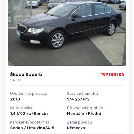
Škoda Superb
199 000 Kč
1,4 TSI
Uvedení do provozu
Stav tachometru
2010
174 257 km
Motor/palivo
Převodovka/pohon
1,4 l/92 kw/Benzin
Manuální/Přední
Karoserie/počet míst
Země původu
Sedan / Limuzína/4-5
Německo