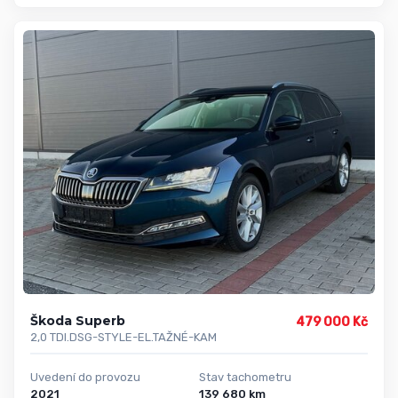
Škoda Superb
479 000 Kč
2,0 TDI.DSG-STYLE-EL.TAŽNÉ-KAM
Uvedení do provozu
Stav tachometru
2021
139 680 km