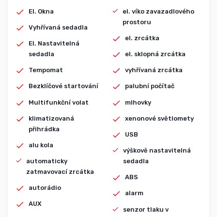
El. Okna
el. víko zavazadlového
prostoru
Vyhřívaná sedadla
el. zrcátka
El. Nastavitelná
sedadla
el. sklopná zrcátka
Tempomat
vyhřívaná zrcátka
Bezklíčové startování
palubní počítač
Multifunkční volat
mlhovky
klimatizovaná
xenonové světlomety
přihrádka
USB
alu kola
výškově nastavitelná
automaticky
sedadla
zatmavovací zrcátka
ABS
autorádio
alarm
AUX
senzor tlaku v