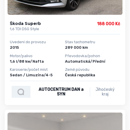
Škoda Superb
188 000 Kč
1,6 TDI DSG Style
Uvedení do provozu
Stav tachometru
2015
289 000 km
Motor/palivo
Převodovka/pohon
1,6 l/88 kw/Nafta
Automatická/Přední
Karoserie/počet míst
Země původu
Sedan / Limuzína/4-5
Česká republika
AUTOCENTRUM DAN a
Jihočeský
SYN
kraj