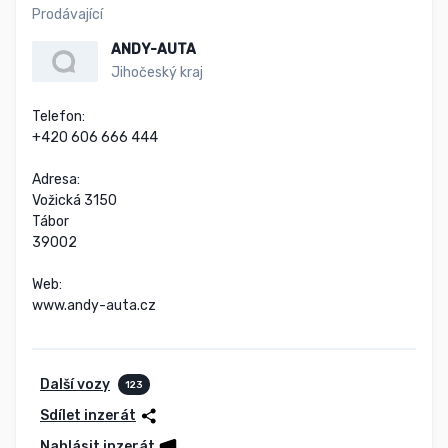
Prodávající
ANDY-AUTA
Jihočeský kraj
Telefon:

+420 606 666 444

Adresa:

Vožická 3150

Tábor

39002

Web:

www.andy-auta.cz
Další vozy
123
Sdílet inzerát
Nahlásit inzerát