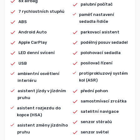
6x airbag
palubní počítač
7 rychlostních stupňů
paměť nastavení
sedadla řidiče
ABS
parkovací asistent
Android Auto
podélný posuv sedadel
Apple CarPlay
polohovací sedadla
LED denní svícení
posilovač řízení
USB
protiprokluzový systém
ambientní osvětlení
kol (ASR)
interiéru
přední pohon
asistent jízdy v jízdním
pruhu
samostmívací zrcátka
asistent rozjezdu do
satelitní navigace
kopce (HSA)
senzor stěračů
asistent změny jízdního
pruhu
senzor světel