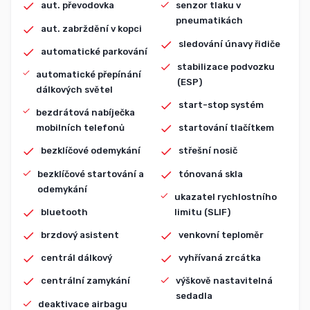
aut. převodovka
senzor tlaku v
pneumatikách
aut. zabrždění v kopci
sledování únavy řidiče
automatické parkování
stabilizace podvozku
automatické přepínání
(ESP)
dálkových světel
start-stop systém
bezdrátová nabíječka
mobilních telefonů
startování tlačítkem
bezklíčové odemykání
střešní nosič
bezklíčové startování a
tónovaná skla
odemykání
ukazatel rychlostního
bluetooth
limitu (SLIF)
brzdový asistent
venkovní teploměr
centrál dálkový
vyhřívaná zrcátka
centrální zamykání
výškově nastavitelná
sedadla
deaktivace airbagu