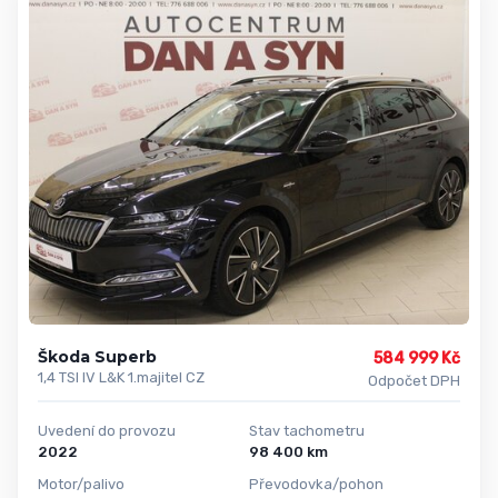
Škoda Superb
584 999 Kč
1,4 TSI IV L&K 1.majitel CZ
Odpočet DPH
Uvedení do provozu
Stav tachometru
2022
98 400 km
Motor/palivo
Převodovka/pohon