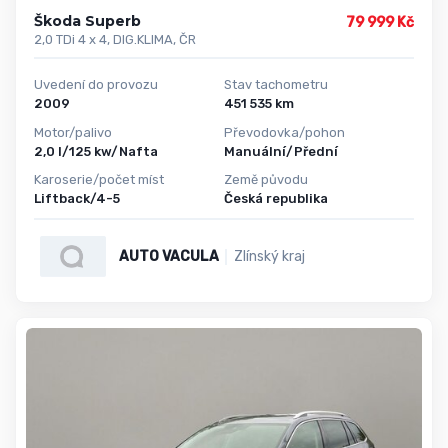
Škoda Superb
79 999 Kč
2,0 TDi 4 x 4, DIG.KLIMA, ČR
Uvedení do provozu
Stav tachometru
2009
451 535 km
Motor/palivo
Převodovka/pohon
2,0 l/125 kw/Nafta
Manuální/Přední
Karoserie/počet míst
Země původu
Liftback/4-5
Česká republika
AUTO VACULA
Zlínský kraj