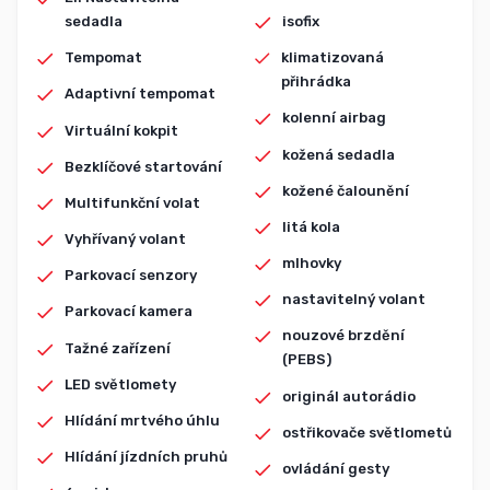
sedadla
isofix
Tempomat
klimatizovaná
přihrádka
Adaptivní tempomat
kolenní airbag
Virtuální kokpit
kožená sedadla
Bezklíčové startování
kožené čalounění
Multifunkční volat
litá kola
Vyhřívaný volant
mlhovky
Parkovací senzory
nastavitelný volant
Parkovací kamera
nouzové brzdění
Tažné zařízení
(PEBS)
LED světlomety
originál autorádio
Hlídání mrtvého úhlu
ostřikovače světlometů
Hlídání jízdních pruhů
ovládání gesty