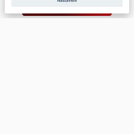
Nastavení
Copyright © 2026
Prodej
Koupě
Vložit inzerát
Najít auto
Jak prodat auto
Jak koupit auto
Pro prodejce
Financování vozu
Premium
Pojištění vozu
Další stránky
Kontakt
Průvodce webem
Napište nám