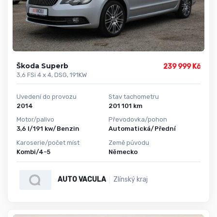
Škoda Superb
239 999 Kč
3,6 FSi 4 x 4, DSG, 191KW
Uvedení do provozu
Stav tachometru
2014
201 101 km
Motor/palivo
Převodovka/pohon
3,6 l/191 kw/Benzin
Automatická/Přední
Karoserie/počet míst
Země původu
Kombi/4-5
Německo
AUTO VACULA
Zlínský kraj