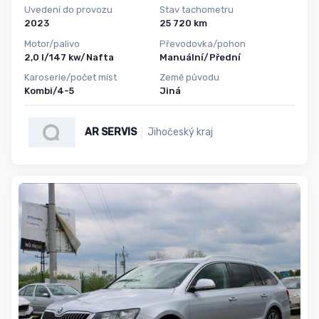
Uvedení do provozu
Stav tachometru
2023
25 720 km
Motor/palivo
Převodovka/pohon
2,0 l/147 kw/Nafta
Manuální/Přední
Karoserie/počet míst
Země původu
Kombi/4-5
Jiná
AR SERVIS
Jihočeský kraj