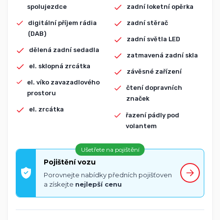
spolujezdce
zadní loketní opěrka
digitální příjem rádia
zadní stěrač
(DAB)
zadní světla LED
dělená zadní sedadla
zatmavená zadní skla
el. sklopná zrcátka
závěsné zařízení
el. víko zavazadlového
čtení dopravních
prostoru
značek
el. zrcátka
řazení pádly pod
volantem
Ušetřete na pojištění
Pojištění vozu
Porovnejte nabídky předních pojišťoven
a získejte
nejlepší cenu