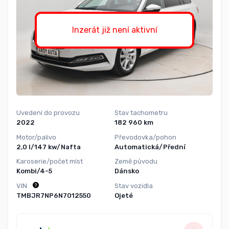
Inzerát již není aktivní
Uvedení do provozu
Stav tachometru
2022
182 960 km
Motor/palivo
Převodovka/pohon
2,0 l/147 kw/Nafta
Automatická/Přední
Karoserie/počet míst
Země původu
Kombi/4-5
Dánsko
VIN
Stav vozidla
TMBJR7NP6N7012550
Ojeté