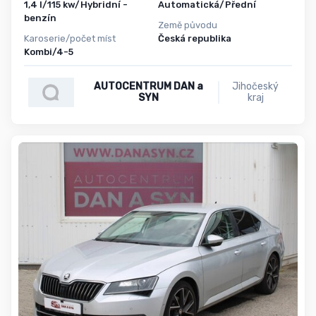
1,4 l/115 kw/Hybridní -
Automatická/Přední
benzín
Země původu
Karoserie/počet míst
Česká republika
Kombi/4-5
AUTOCENTRUM DAN a
Jihočeský
SYN
kraj