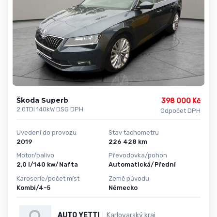
Škoda Superb
398 000 Kč
2.0TDi 140kW DSG DPH
Odpočet DPH
Uvedení do provozu
Stav tachometru
2019
226 428 km
Motor/palivo
Převodovka/pohon
2,0 l/140 kw/Nafta
Automatická/Přední
Karoserie/počet míst
Země původu
Kombi/4-5
Německo
AUTO YETTI
Karlovarský kraj