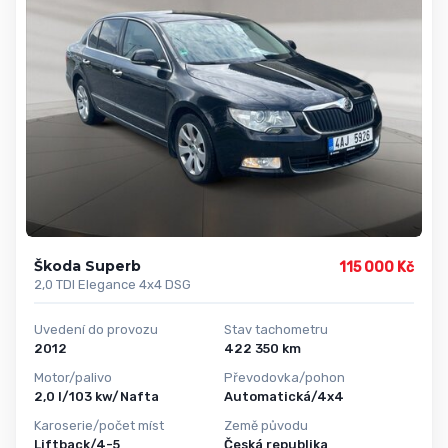
Škoda Superb
115 000 Kč
2,0 TDI Elegance 4x4 DSG
Uvedení do provozu
Stav tachometru
2012
422 350 km
Motor/palivo
Převodovka/pohon
2,0 l/103 kw/Nafta
Automatická/4x4
Karoserie/počet míst
Země původu
Liftback/4-5
Česká republika