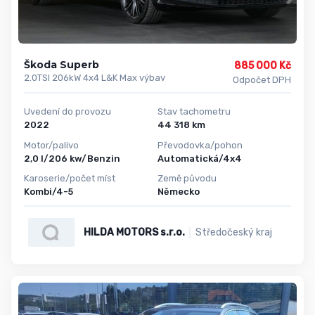
Škoda Superb
885 000 Kč
2.0TSI 206kW 4x4 L&K Max výbav
Odpočet DPH
Uvedení do provozu
Stav tachometru
2022
44 318 km
Motor/palivo
Převodovka/pohon
2,0 l/206 kw/Benzin
Automatická/4x4
Karoserie/počet míst
Země původu
Kombi/4-5
Německo
HILDA MOTORS s.r.o.
Středočeský kraj