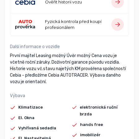
Ověřit historii vozu
Fyzická kontrola před koupí
profesionálem
Další informace o vozidle
První majitel Leasing možný Úvěr možný Cena vozu je
včetně roční záruky. Doživotní garance původu vozidla.
Historie vozu vč.stavu najetých KM prověřena společností
Cebia - předložíme Cebia AUTOTRACER. Výbava daného
vozu je orientační.
Výbava
Klimatizace
elektronická ruční
brzda
El. Okna
hands free
Vyhřívaná sedadla
imobilizér
El. Nastavitelná