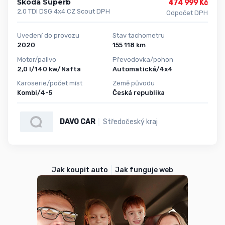
Škoda Superb
474 999 Kč
2,0 TDI DSG 4x4 CZ Scout DPH
Odpočet DPH
Uvedení do provozu
Stav tachometru
2020
155 118 km
Motor/palivo
Převodovka/pohon
2,0 l/140 kw/Nafta
Automatická/4x4
Karoserie/počet míst
Země původu
Kombi/4-5
Česká republika
DAVO CAR
Středočeský kraj
Jak koupit auto
Jak funguje web