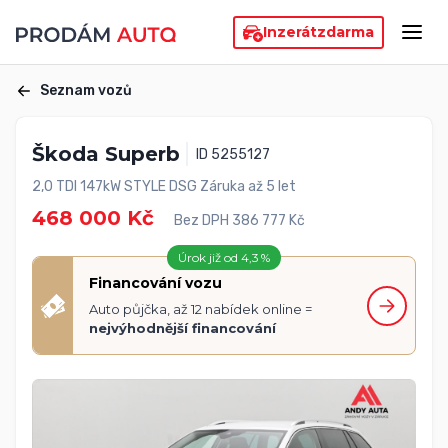
Inzerát
zdarma
Seznam vozů
Škoda Superb
ID 5255127
2,0 TDI 147kW STYLE DSG Záruka až 5 let
468 000 Kč
Bez DPH 386 777 Kč
Úrok již od 4,3 %
Financování vozu
Auto půjčka, až 12 nabídek online =
nejvýhodnější financování