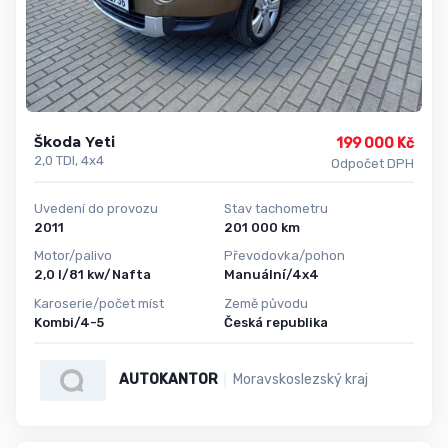
Škoda Yeti
199 000 Kč
2,0 TDI, 4x4
Odpočet DPH
Uvedení do provozu
Stav tachometru
2011
201 000 km
Motor/palivo
Převodovka/pohon
2,0 l/81 kw/Nafta
Manuální/4x4
Karoserie/počet míst
Země původu
Kombi/4-5
Česká republika
AUTOKANTOR
Moravskoslezský kraj