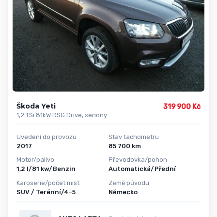
Škoda Yeti
319 900 Kč
1,2 TSi 81kW DSG Drive, xenony
Uvedení do provozu
Stav tachometru
2017
85 700 km
Motor/palivo
Převodovka/pohon
1,2 l/81 kw/Benzin
Automatická/Přední
Karoserie/počet míst
Země původu
SUV / Terénní/4-5
Německo