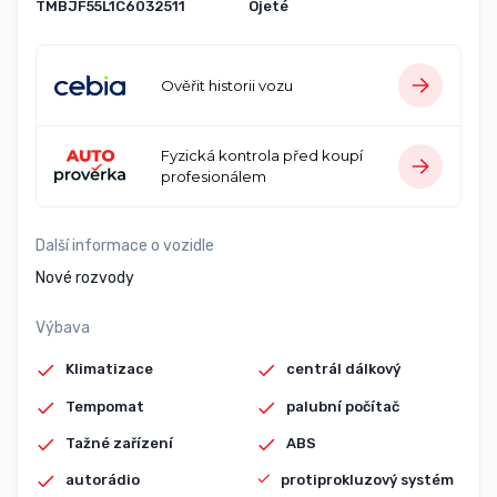
TMBJF55L1C6032511
Ojeté
Ověřit historii vozu
Fyzická kontrola před koupí
profesionálem
Další informace o vozidle
Nové rozvody
Výbava
Klimatizace
centrál dálkový
Tempomat
palubní počítač
Tažné zařízení
ABS
autorádio
protiprokluzový systém