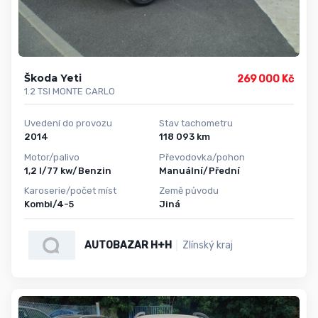
Škoda Yeti
269 000 Kč
1.2 TSI MONTE CARLO
Uvedení do provozu
Stav tachometru
2014
118 093 km
Motor/palivo
Převodovka/pohon
1,2 l/77 kw/Benzin
Manuální/Přední
Karoserie/počet míst
Země původu
Kombi/4-5
Jiná
AUTOBAZAR H+H
Zlínský kraj