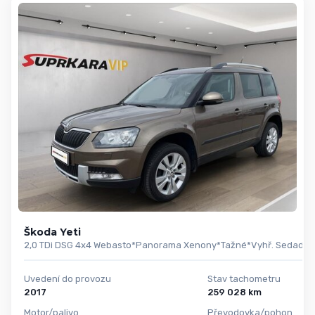
Škoda Yeti
2,0 TDi DSG 4x4 Webasto*Panorama Xenony*Tažné*Vyhř. Sedadla
Uvedení do provozu
Stav tachometru
2017
259 028 km
Motor/palivo
Převodovka/pohon