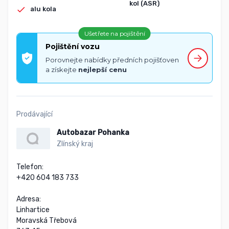
kol (ASR)
alu kola
Ušetřete na pojištění
Pojištění vozu
Porovnejte nabídky předních pojišťoven
a získejte
nejlepší cenu
Prodávající
Autobazar Pohanka
Zlínský kraj
Telefon:

+420 604 183 733

Adresa:

Linhartice

Moravská Třebová
