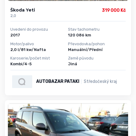
Škoda Yeti
319 000 Kč
2,0
Uvedení do provozu
Stav tachometru
2017
120 086 km
Motor/palivo
Převodovka/pohon
2,0 l/81 kw/Nafta
Manuální/Přední
Karoserie/počet míst
Země původu
Kombi/4-5
Jiná
AUTOBAZAR PATAKI
Středočeský kraj