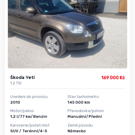
Škoda Yeti
169 000 Kč
1,2 TSI
Uvedení do provozu
Stav tachometru
2010
145 000 km
Motor/palivo
Převodovka/pohon
1,2 l/77 kw/Benzin
Manuální/Přední
Karoserie/počet míst
Země původu
SUV / Terénní/4-5
Německo