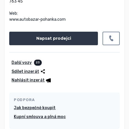
763 45

Web:

www.autobazar-pohanka.com
Napsat prodejci
Další vozy
23
Sdílet inzerát
Nahlásit inzerát
PODPORA
Jak bezpečně koupit
Kupní smlouva a plná moc