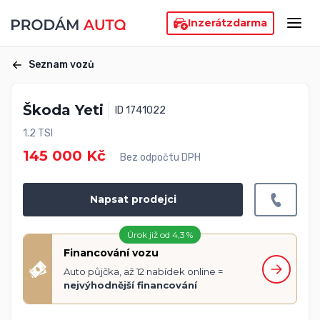
Inzerát
zdarma
Seznam vozů
Škoda Yeti
ID 1741022
1.2 TSI
145 000 Kč
Bez odpočtu DPH
Napsat prodejci
Úrok již od 4,3 %
Financování vozu
Auto půjčka, až 12 nabídek online =
nejvýhodnější financování