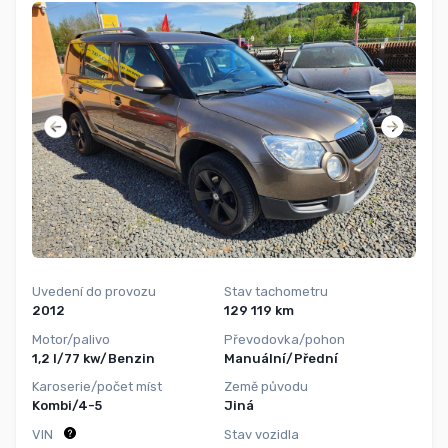
Uvedení do provozu
Stav tachometru
2012
129 119 km
Motor/palivo
Převodovka/pohon
1,2 l/77 kw/Benzin
Manuální/Přední
Karoserie/počet míst
Země původu
Kombi/4-5
Jiná
VIN
Stav vozidla