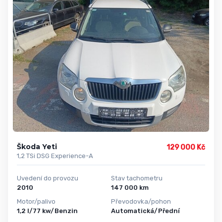
Škoda Yeti
129 000 Kč
1,2 TSi DSG Experience-A
Uvedení do provozu
Stav tachometru
2010
147 000 km
Motor/palivo
Převodovka/pohon
1,2 l/77 kw/Benzin
Automatická/Přední