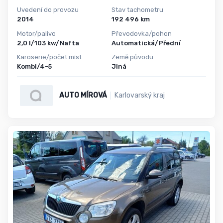
Uvedení do provozu
Stav tachometru
2014
192 496 km
Motor/palivo
Převodovka/pohon
2,0 l/103 kw/Nafta
Automatická/Přední
Karoserie/počet míst
Země původu
Kombi/4-5
Jiná
AUTO MÍROVÁ
Karlovarský kraj