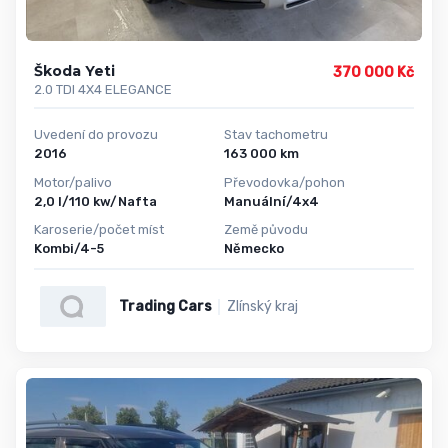
Škoda Yeti
370 000 Kč
2.0 TDI 4X4 ELEGANCE
Uvedení do provozu
Stav tachometru
2016
163 000 km
Motor/palivo
Převodovka/pohon
2,0 l/110 kw/Nafta
Manuální/4x4
Karoserie/počet míst
Země původu
Kombi/4-5
Německo
Trading Cars
Zlínský kraj