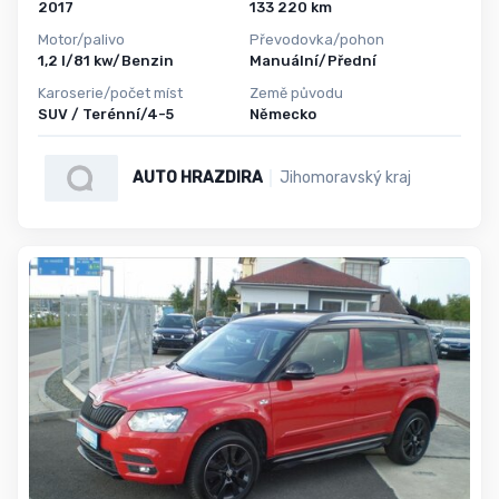
2017
133 220 km
Motor/palivo
Převodovka/pohon
1,2 l/81 kw/Benzin
Manuální/Přední
Karoserie/počet míst
Země původu
SUV / Terénní/4-5
Německo
AUTO HRAZDIRA
Jihomoravský kraj