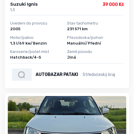
Suzuki Ignis
39 000 Kč
1,3
Uvedení do provozu
Stav tachometru
2005
231 571 km
Motor/palivo
Převodovka/pohon
1,3 l/69 kw/Benzin
Manuální/Přední
Karoserie/počet míst
Země původu
Hatchback/4-5
Jiná
AUTOBAZAR PATAKI
Středočeský kraj