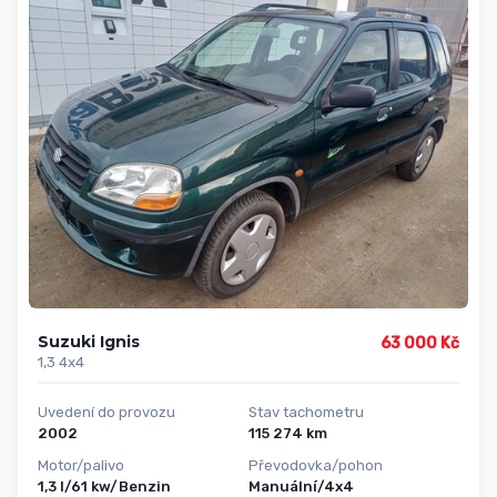
Suzuki Ignis
63 000 Kč
1,3 4x4
Uvedení do provozu
Stav tachometru
2002
115 274 km
Motor/palivo
Převodovka/pohon
1,3 l/61 kw/Benzin
Manuální/4x4