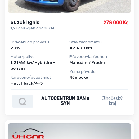
Suzuki Ignis
278 000 Kč
1,2 i 66KW jen 42400KM
Uvedení do provozu
Stav tachometru
2019
42 400 km
Motor/palivo
Převodovka/pohon
1,2 l/66 kw/Hybridní -
Manuální/Přední
benzín
Země původu
Karoserie/počet míst
Německo
Hatchback/4-5
AUTOCENTRUM DAN a
Jihočeský
SYN
kraj