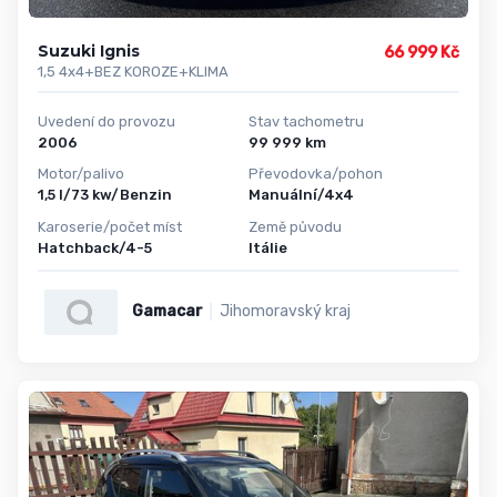
Suzuki Ignis
66 999 Kč
1,5 4x4+BEZ KOROZE+KLIMA
Uvedení do provozu
Stav tachometru
2006
99 999 km
Motor/palivo
Převodovka/pohon
1,5 l/73 kw/Benzin
Manuální/4x4
Karoserie/počet míst
Země původu
Hatchback/4-5
Itálie
Gamacar
Jihomoravský kraj