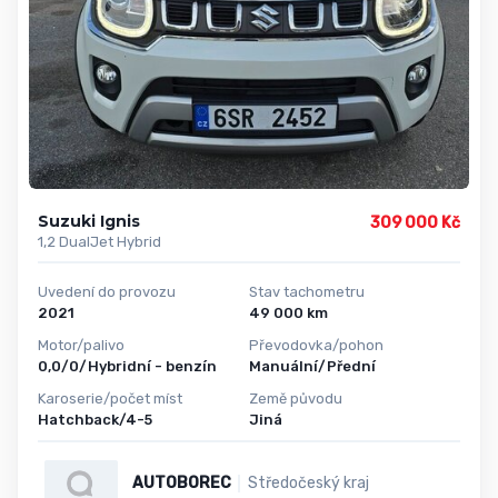
Suzuki Ignis
309 000 Kč
1,2 DualJet Hybrid
Uvedení do provozu
Stav tachometru
2021
49 000 km
Motor/palivo
Převodovka/pohon
0,0/0/Hybridní - benzín
Manuální/Přední
Karoserie/počet míst
Země původu
Hatchback/4-5
Jiná
AUTOBOREC
Středočeský kraj