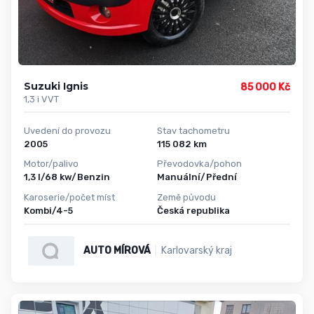
Suzuki Ignis
85 000 Kč
1,3 i VVT
Uvedení do provozu
Stav tachometru
2005
115 082 km
Motor/palivo
Převodovka/pohon
1,3 l/68 kw/Benzin
Manuální/Přední
Karoserie/počet míst
Země původu
Kombi/4-5
Česká republika
AUTO MÍROVÁ
Karlovarský kraj