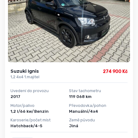
Suzuki Ignis
274 900 Kč
1,2 4x4 1.majitel
Uvedení do provozu
Stav tachometru
2017
119 068 km
Motor/palivo
Převodovka/pohon
1,2 l/66 kw/Benzin
Manuální/4x4
Karoserie/počet míst
Země původu
Hatchback/4-5
Jiná