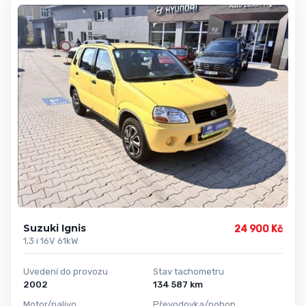
Suzuki Ignis
24 900 Kč
1,3 i 16V 61kW
Uvedení do provozu
Stav tachometru
2002
134 587 km
Motor/palivo
Převodovka/pohon