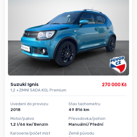
Suzuki Ignis
270 000 Kč
1,2 +ZIMNÍ SADA KOL Premium
Uvedení do provozu
Stav tachometru
2018
49 816 km
Motor/palivo
Převodovka/pohon
1,2 l/66 kw/Benzin
Manuální/Přední
Karoserie/počet míst
Země původu