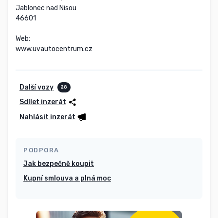
Jablonec nad Nisou

46601

Web:

www.uvautocentrum.cz
Další vozy
28
Sdílet inzerát
Nahlásit inzerát
PODPORA
Jak bezpečně koupit
Kupní smlouva a plná moc