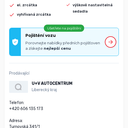
el. zrcátka
výškově nastavitelná
sedadla
vyhřívaná zrcátka
Ušetřete na pojištění
Pojištění vozu
Porovnejte nabídky předních pojišťoven
a získejte
nejlepší cenu
Prodávající
U+V AUTOCENTRUM
Liberecký kraj
Telefon:

+420 606 135 173

Adresa:

Turnovská 341/1
