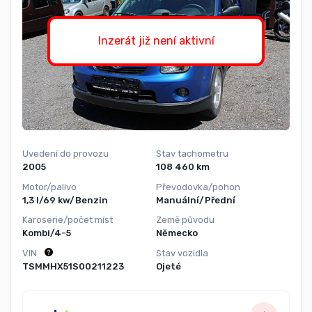
Inzerát již není aktivní
Uvedení do provozu
Stav tachometru
2005
108 460 km
Motor/palivo
Převodovka/pohon
1,3 l/69 kw/Benzin
Manuální/Přední
Karoserie/počet míst
Země původu
Kombi/4-5
Německo
VIN
Stav vozidla
TSMMHX51S00211223
Ojeté