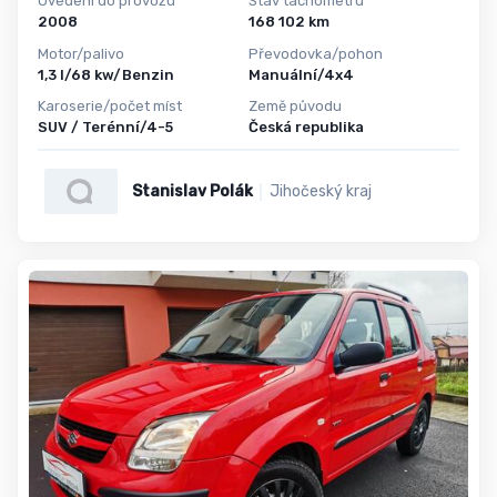
Uvedení do provozu
Stav tachometru
2008
168 102 km
Motor/palivo
Převodovka/pohon
1,3 l/68 kw/Benzin
Manuální/4x4
Karoserie/počet míst
Země původu
SUV / Terénní/4-5
Česká republika
Stanislav Polák
Jihočeský kraj