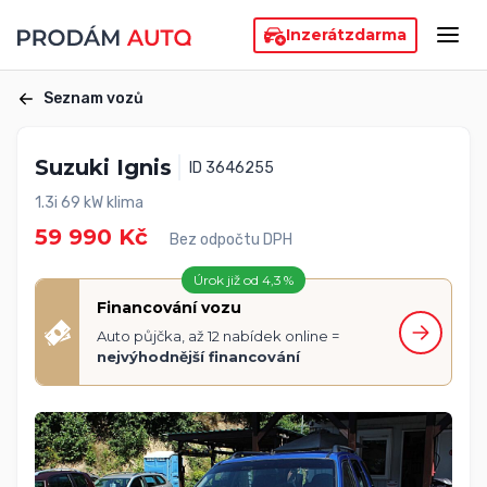
Inzerát
zdarma
Seznam vozů
Suzuki Ignis
ID 3646255
1.3i 69 kW klima
59 990 Kč
Bez odpočtu DPH
Úrok již od 4,3 %
Financování vozu
Auto půjčka, až 12 nabídek online =
nejvýhodnější financování