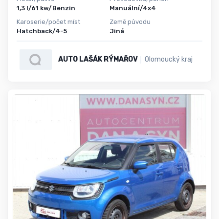
1,3 l/61 kw/Benzin
Manuální/4x4
Karoserie/počet míst
Země původu
Hatchback/4-5
Jiná
AUTO LAŠÁK RÝMAŘOV
Olomoucký kraj