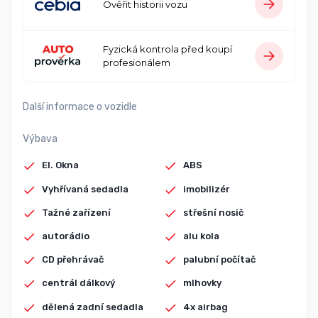
Ověřit historii vozu
Fyzická kontrola před koupí
profesionálem
Další informace o vozidle
Výbava
El. Okna
ABS
Vyhřívaná sedadla
imobilizér
Tažné zařízení
střešní nosič
autorádio
alu kola
CD přehrávač
palubní počítač
centrál dálkový
mlhovky
dělená zadní sedadla
4x airbag