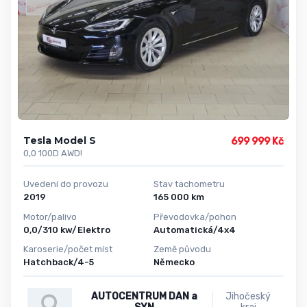
Tesla Model S
699 999 Kč
0,0 100D AWD!
Uvedení do provozu
Stav tachometru
2019
165 000 km
Motor/palivo
Převodovka/pohon
0,0/310 kw/Elektro
Automatická/4x4
Karoserie/počet míst
Země původu
Hatchback/4-5
Německo
AUTOCENTRUM DAN a
Jihočeský