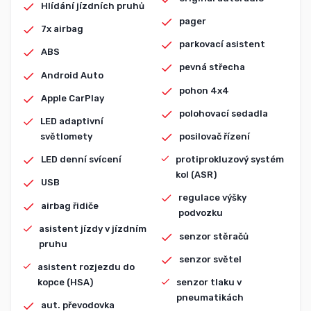
Hlídání jízdních pruhů
pager
7x airbag
parkovací asistent
ABS
pevná střecha
Android Auto
pohon 4x4
Apple CarPlay
polohovací sedadla
LED adaptivní
světlomety
posilovač řízení
LED denní svícení
protiprokluzový systém
kol (ASR)
USB
regulace výšky
airbag řidiče
podvozku
asistent jízdy v jízdním
senzor stěračů
pruhu
senzor světel
asistent rozjezdu do
kopce (HSA)
senzor tlaku v
pneumatikách
aut. převodovka