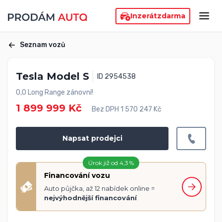
Inzerát
zdarma
Seznam vozů
Tesla Model S
ID 2954538
0,0 Long Range zánovní!
1 899 999 Kč
Bez DPH 1 570 247 Kč
Napsat prodejci
Úrok již od 4,3 %
Financování vozu
Auto půjčka, až 12 nabídek online =
nejvýhodnější financování