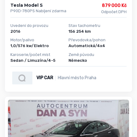
Tesla Model S
879 000 Kč
P90D-780PS Nabíjení zdarma
Odpočet DPH
Uvedení do provozu
Stav tachometru
2016
156 254 km
Motor/palivo
Převodovka/pohon
1,0/576 kw/Elektro
Automatická/4x4
Karoserie/počet míst
Země původu
Sedan / Limuzína/4-5
Německo
VIP CAR
Hlavní město Praha