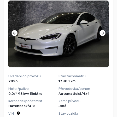
Uvedení do provozu
Stav tachometru
2023
17 300 km
Motor/palivo
Převodovka/pohon
0,0/493 kw/Elektro
Automatická/4x4
Karoserie/počet míst
Země původu
Hatchback/4-5
Jiná
VIN
Stav vozidla