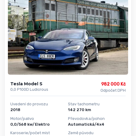
Tesla Model S
982 000 Kč
0,0 P100D Ludicrous
Odpočet DPH
Uvedení do provozu
Stav tachometru
2018
142 270 km
Motor/palivo
Převodovka/pohon
0,0/568 kw/Elektro
Automatická/4x4
Karoserie/počet míst
Země původu