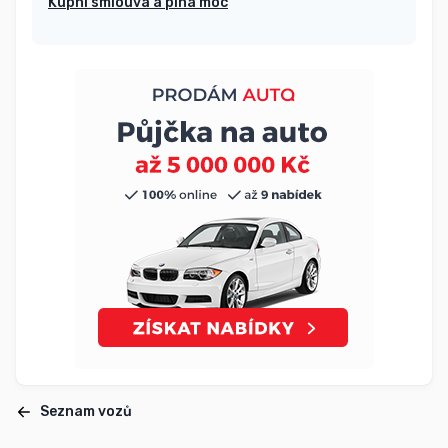
Kupní smlouva a plná moc
Seznam vozů