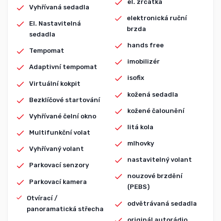
el. zrcátka
Vyhřívaná sedadla
elektronická ruční
El. Nastavitelná
brzda
sedadla
hands free
Tempomat
imobilizér
Adaptivní tempomat
isofix
Virtuální kokpit
kožená sedadla
Bezklíčové startování
kožené čalounění
Vyhřívané čelní okno
litá kola
Multifunkční volat
mlhovky
Vyhřívaný volant
nastavitelný volant
Parkovací senzory
nouzové brzdění
Parkovací kamera
(PEBS)
Otvírací /
odvětrávaná sedadla
panoramatická střecha
originál autorádio