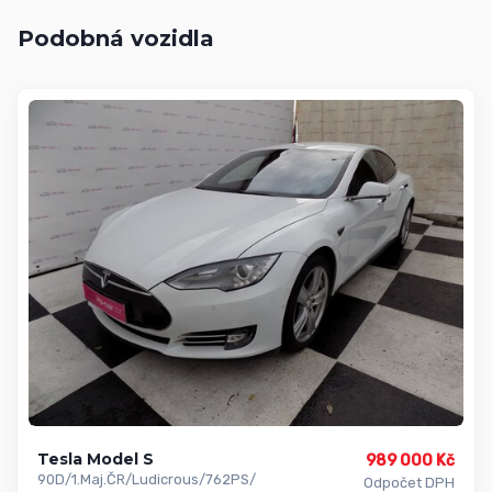
Podobná vozidla
Tesla Model S
989 000 Kč
90D/1.Maj.ČR/Ludicrous/762PS/
Odpočet DPH