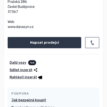
Pražská 286

České Budějovice

37367

Web:

www.danasyn.cz
Napsat prodejci
Další vozy
168
Sdílet inzerát
Nahlásit inzerát
PODPORA
Jak bezpečně koupit