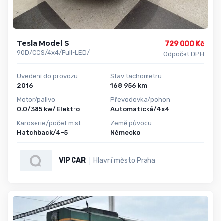
Tesla Model S
729 000 Kč
90D/CCS/4x4/Full-LED/
Odpočet DPH
Uvedení do provozu
Stav tachometru
2016
168 956 km
Motor/palivo
Převodovka/pohon
0,0/385 kw/Elektro
Automatická/4x4
Karoserie/počet míst
Země původu
Hatchback/4-5
Německo
VIP CAR
Hlavní město Praha