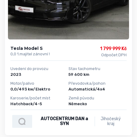
Tesla Model S
1 799 999 Kč
0,0 1.majitel zánovní !
Odpočet DPH
Uvedení do provozu
Stav tachometru
2023
59 600 km
Motor/palivo
Převodovka/pohon
0,0/493 kw/Elektro
Automatická/4x4
Karoserie/počet míst
Země původu
Hatchback/4-5
Německo
AUTOCENTRUM DAN a
Jihočeský
SYN
kraj