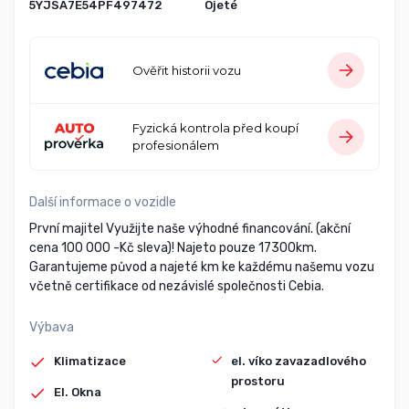
5YJSA7E54PF497472
Ojeté
Ověřit historii vozu
Fyzická kontrola před koupí
profesionálem
Další informace o vozidle
První majitel Využijte naše výhodné financování. (akční
cena 100 000 -Kč sleva)! Najeto pouze 17300km.
Garantujeme původ a najeté km ke každému našemu vozu
včetně certifikace od nezávislé společnosti Cebia.
Výbava
Klimatizace
el. víko zavazadlového
prostoru
El. Okna