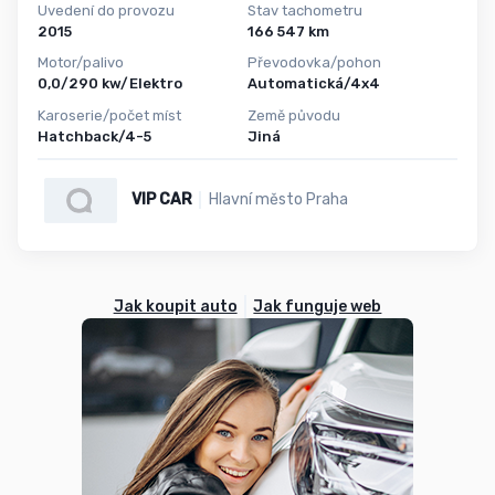
Uvedení do provozu
Stav tachometru
2015
166 547 km
Motor/palivo
Převodovka/pohon
0,0/290 kw/Elektro
Automatická/4x4
Karoserie/počet míst
Země původu
Hatchback/4-5
Jiná
VIP CAR
Hlavní město Praha
Jak koupit auto
Jak funguje web