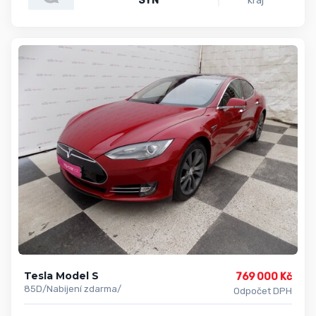
SYN
kraj
Tesla Model S
769 000 Kč
85D/Nabijení zdarma/
Odpočet DPH