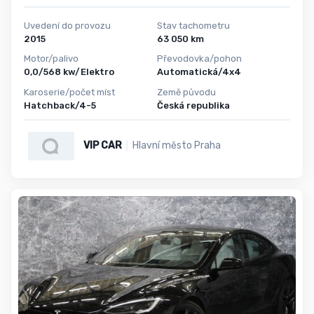
Uvedení do provozu
Stav tachometru
2015
63 050 km
Motor/palivo
Převodovka/pohon
0,0/568 kw/Elektro
Automatická/4x4
Karoserie/počet míst
Země původu
Hatchback/4-5
Česká republika
VIP CAR
Hlavní město Praha