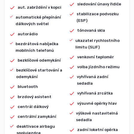
sledování únavy řidiče
aut. zabrždění v kopci
stabilizace podvozku
automatické přepínání
(ESP)
dálkových světel
tónovaná skla
autorádio
ukazatel rychlostního
bezdrátová nabíječka
limitu (SLIF)
mobilních telefonů
venkovní teploměr
bezklíčové odemykání
volba jízdního režimu
bezklíčové startování a
odemykání
vyhřívaná zadní
sedadla
bluetooth
vyhřívaná zrcátka
brzdový asistent
výsuvné opěrky hlav
centrál dálkový
výškově nastavitelná
centrální zamykání
sedadla
deaktivace airbagu
zadní loketní opěrka
spolujezdce