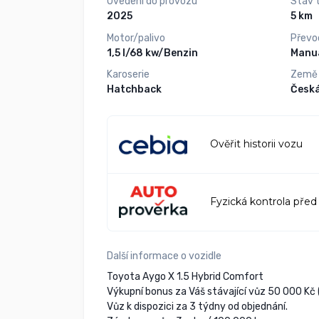
Uvedení do provozu
Stav 
2025
5 km
Motor/palivo
Převo
1,5 l/68 kw/Benzin
Manuá
Karoserie
Země
Hatchback
Česká
Ověřit historii vozu
Fyzická kontrola před
Další informace o vozidle
Toyota Aygo X 1.5 Hybrid Comfort
Výkupní bonus za Váš stávající vůz 50 000 Kč (
Vůz k dispozici za 3 týdny od objednání.