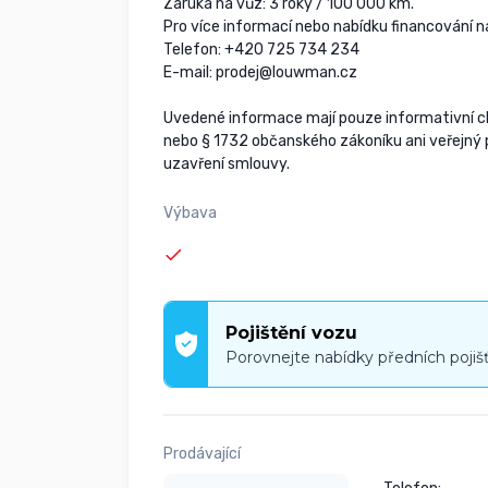
Záruka na vůz: 3 roky / 100 000 km.
Pro více informací nebo nabídku financování 
Telefon: +420 725 734 234
E-mail: prodej@louwman.cz
Uvedené informace mají pouze informativní ch
nebo § 1732 občanského zákoníku ani veřejný p
uzavření smlouvy.
Výbava
Pojištění vozu
Porovnejte nabídky předních pojiš
Prodávající