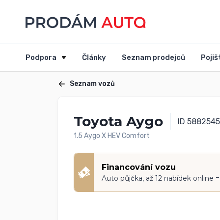
Podpora
Články
Seznam prodejců
Pojiš
Seznam vozů
Toyota Aygo
ID 5882545
1.5 Aygo X HEV Comfort
Financování vozu
Auto půjčka, až 12 nabídek online 