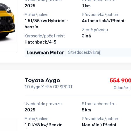
2025
1 km
Motor/palivo
Převodovka/pohon
1,5 l/85 kw/Hybridní -
Automatická/Přední
benzín
Země původu
Karoserie/počet míst
Jiná
Hatchback/4-5
Louwman Motor
Středočeský kraj
Toyota Aygo
554 900
1.0 Aygo X HEV GR SPORT
Odpočet
Uvedení do provozu
Stav tachometru
2025
5 km
Motor/palivo
Převodovka/pohon
1,0 l/68 kw/Benzin
Manuální/Přední