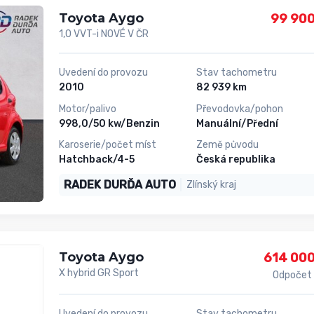
Toyota Aygo
99 900
1,0 VVT-i NOVÉ V ČR
Uvedení do provozu
Stav tachometru
2010
82 939 km
Motor/palivo
Převodovka/pohon
998,0/50 kw/Benzin
Manuální/Přední
Karoserie/počet míst
Země původu
Hatchback/4-5
Česká republika
RADEK DURĎA AUTO
Zlínský kraj
Toyota Aygo
614 000
X hybrid GR Sport
Odpočet
Uvedení do provozu
Stav tachometru