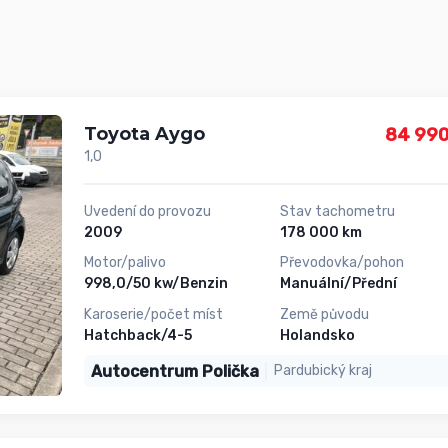
Toyota Aygo
84 990
1,0
Uvedení do provozu
Stav tachometru
2009
178 000 km
Motor/palivo
Převodovka/pohon
998,0/50 kw/Benzin
Manuální/Přední
Karoserie/počet míst
Země původu
Hatchback/4-5
Holandsko
Autocentrum Polička
Pardubický kraj