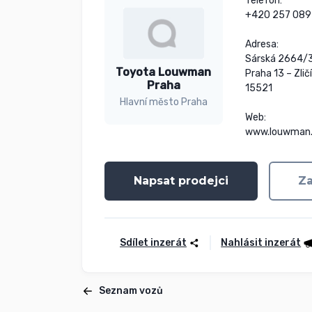
Telefon:

+420 257 089 
Adresa:

Sárská 2664/3
Toyota Louwman
Praha 13 – Zličí
Praha
15521

Hlavní město Praha
Web:

www.louwman
Napsat prodejci
Za
Sdílet inzerát
Nahlásit inzerát
Seznam vozů