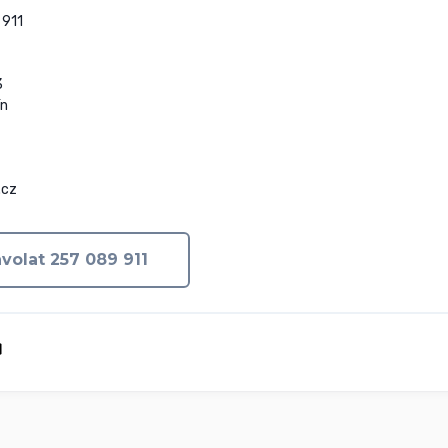
911



n

.cz
volat 257 089 911