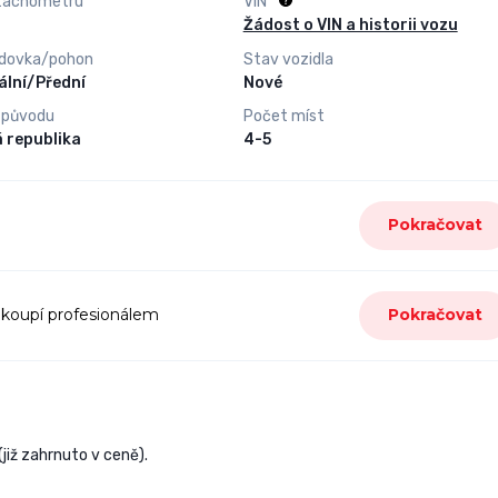
tachometru
VIN
Žádost o VIN a historii vozu
dovka/pohon
Stav vozidla
lní/Přední
Nové
 původu
Počet míst
 republika
4-5
Pokračovat
 koupí profesionálem
Pokračovat
již zahrnuto v ceně).