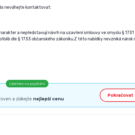
nás neváhejte kontaktovat:
arakter a nepředstavují návrh na uzavření smlouvy ve smyslu § 1731
říslib dle § 1733 občanského zákoníku.Z této nabídky nevzniká nárok 
Ušetřete na pojištění
Pokračovat
ťoven a získejte
nejlepší cenu