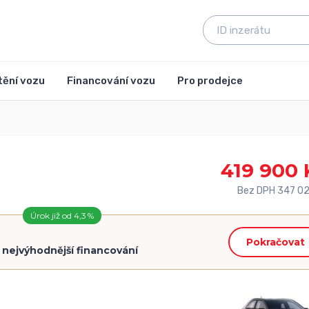
tění vozu
Financování vozu
Pro prodejce
419 900 
Bez DPH 347 02
Úrok již od 4,3 %
Pokračovat
=
nejvýhodnější financování