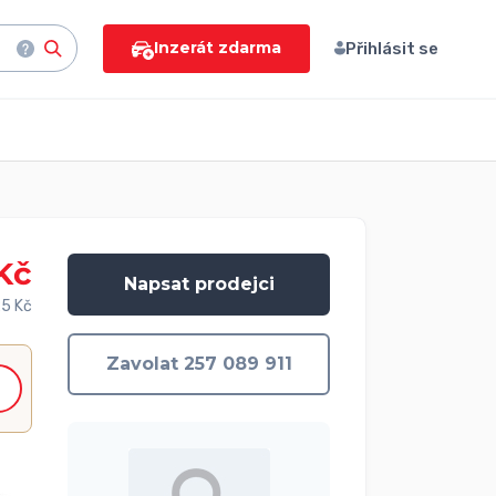
Inzerát zdarma
Přihlásit se
Kč
Napsat prodejci
5 Kč
Zavolat 257 089 911