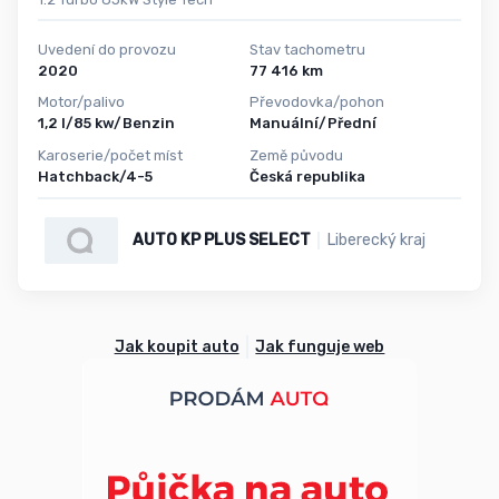
Uvedení do provozu
Stav tachometru
2020
77 416 km
Motor/palivo
Převodovka/pohon
1,2 l/85 kw/Benzin
Manuální/Přední
Karoserie/počet míst
Země původu
Hatchback/4-5
Česká republika
AUTO KP PLUS SELECT
Liberecký kraj
Jak koupit auto
Jak funguje web