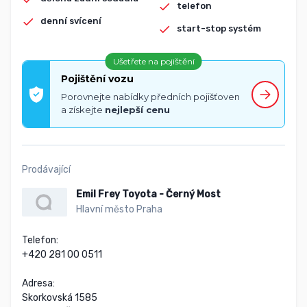
telefon
denní svícení
start-stop systém
Ušetřete na pojištění
Pojištění vozu
Porovnejte nabídky předních pojišťoven
a získejte
nejlepší cenu
Prodávající
Emil Frey Toyota - Černý Most
Hlavní město Praha
Telefon:

+420 281 00 0511

Adresa:

Skorkovská 1585
