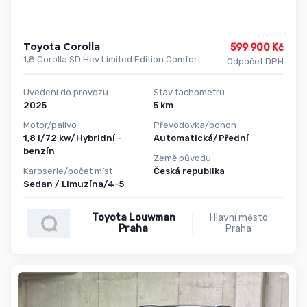
Toyota Corolla
599 900 Kč
1,8 Corolla SD Hev Limited Edition Comfort
Odpočet DPH
Uvedení do provozu
Stav tachometru
2025
5 km
Motor/palivo
Převodovka/pohon
1,8 l/72 kw/Hybridní -
Automatická/Přední
benzín
Země původu
Karoserie/počet míst
Česká republika
Sedan / Limuzína/4-5
Toyota Louwman
Hlavní město
Praha
Praha