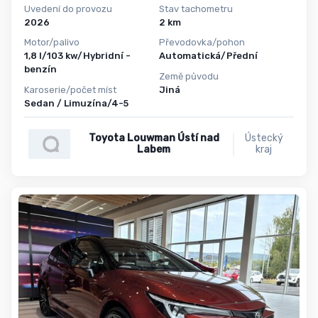
Uvedení do provozu
Stav tachometru
2026
2 km
Motor/palivo
Převodovka/pohon
1,8 l/103 kw/Hybridní -
Automatická/Přední
benzín
Země původu
Karoserie/počet míst
Jiná
Sedan / Limuzína/4-5
Toyota Louwman Ústí nad
Ústecký
Labem
kraj