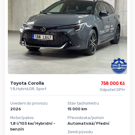
Toyota Corolla
758 000 Kč
1.8,Hybrid,GR, Sport
Odpočet DPH
Uvedení do provozu
Stav tachometru
2026
15 000 km
Motor/palivo
Převodovka/pohon
1,8 l/103 kw/Hybridní -
Automatická/Přední
benzín
Země původu