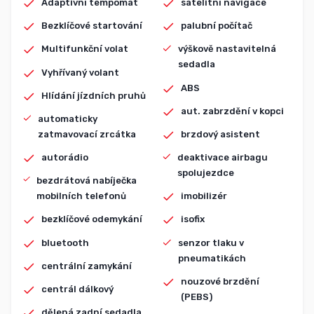
Adaptivní tempomat
satelitní navigace
Bezklíčové startování
palubní počítač
Multifunkční volat
výškově nastavitelná
sedadla
Vyhřívaný volant
ABS
Hlídání jízdních pruhů
aut. zabrzdění v kopci
automaticky
zatmavovací zrcátka
brzdový asistent
autorádio
deaktivace airbagu
spolujezdce
bezdrátová nabíječka
mobilních telefonů
imobilizér
bezklíčové odemykání
isofix
bluetooth
senzor tlaku v
pneumatikách
centrální zamykání
nouzové brzdění
centrál dálkový
(PEBS)
dělená zadní sedadla