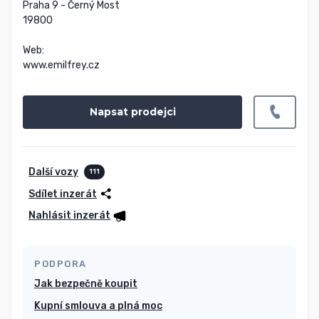
Praha 9 - Černý Most

19800

Web:

www.emilfrey.cz
Napsat prodejci
Další vozy
111
Sdílet inzerát
Nahlásit inzerát
PODPORA
Jak bezpečně koupit
Kupní smlouva a plná moc