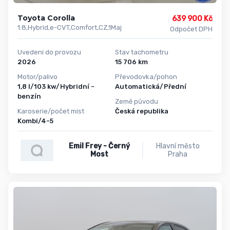
Toyota Corolla
639 900 Kč
1.8,Hybrid,e-CVT,Comfort,CZ,1Maj
Odpočet DPH
Uvedení do provozu
Stav tachometru
2026
15 706 km
Motor/palivo
Převodovka/pohon
1,8 l/103 kw/Hybridní -
Automatická/Přední
benzín
Země původu
Karoserie/počet míst
Česká republika
Kombi/4-5
Emil Frey - Černý
Hlavní město
Most
Praha