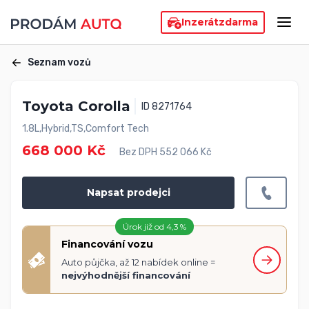
Inzerát
zdarma
Seznam vozů
Toyota Corolla
ID 8271764
1.8L,Hybrid,TS,Comfort Tech
668 000 Kč
Bez DPH 552 066 Kč
Napsat prodejci
Úrok již od 4,3 %
Financování vozu
Auto půjčka, až 12 nabídek online =
nejvýhodnější financování