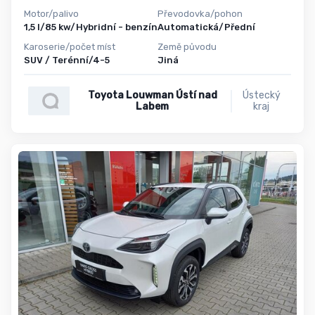
Motor/palivo
Převodovka/pohon
1,5 l/85 kw/Hybridní - benzín
Automatická/Přední
Karoserie/počet míst
Země původu
SUV / Terénní/4-5
Jiná
Toyota Louwman Ústí nad
Ústecký
Labem
kraj