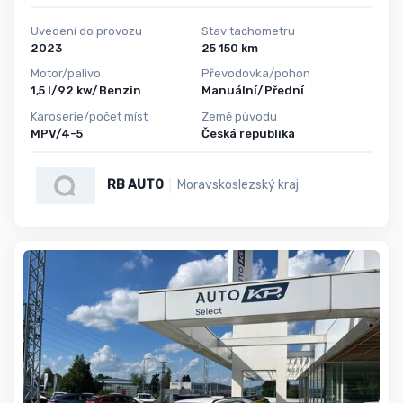
Uvedení do provozu
Stav tachometru
2023
25 150 km
Motor/palivo
Převodovka/pohon
1,5 l/92 kw/Benzin
Manuální/Přední
Karoserie/počet míst
Země původu
MPV/4-5
Česká republika
RB AUTO
Moravskoslezský kraj