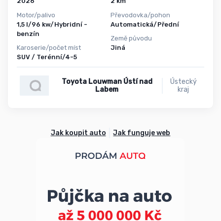
2026
2 km
Motor/palivo
Převodovka/pohon
1,5 l/96 kw/Hybridní -
Automatická/Přední
benzín
Země původu
Karoserie/počet míst
Jiná
SUV / Terénní/4-5
Toyota Louwman Ústí nad
Ústecký
Labem
kraj
Jak koupit auto
Jak funguje web