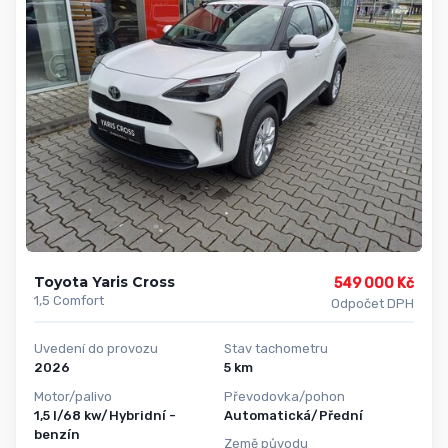
Toyota Yaris Cross
549 000 Kč
1,5 Comfort
Odpočet DPH
Uvedení do provozu
Stav tachometru
2026
5 km
Motor/palivo
Převodovka/pohon
1,5 l/68 kw/Hybridní -
Automatická/Přední
benzín
Země původu