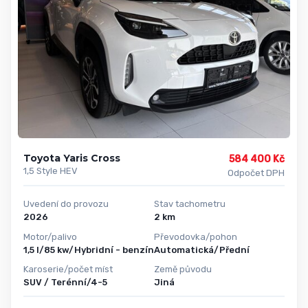
Toyota Yaris Cross
584 400 Kč
1,5 Style HEV
Odpočet DPH
Uvedení do provozu
Stav tachometru
2026
2 km
Motor/palivo
Převodovka/pohon
1,5 l/85 kw/Hybridní - benzín
Automatická/Přední
Karoserie/počet míst
Země původu
SUV / Terénní/4-5
Jiná