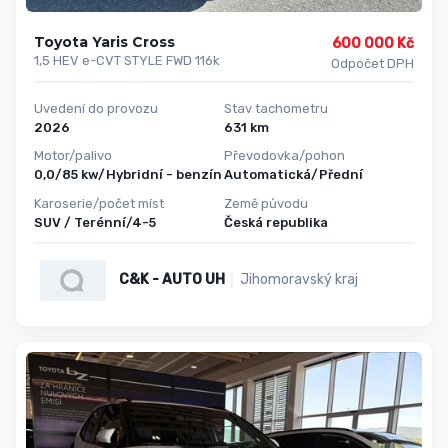
Toyota Yaris Cross
600 000 Kč
1,5 HEV e-CVT STYLE FWD 116k
Odpočet DPH
Uvedení do provozu
Stav tachometru
2026
631 km
Motor/palivo
Převodovka/pohon
0,0/85 kw/Hybridní - benzín
Automatická/Přední
Karoserie/počet míst
Země původu
SUV / Terénní/4-5
Česká republika
C&K - AUTO UH
Jihomoravský kraj