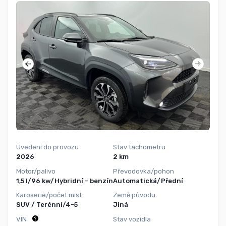
Uvedení do provozu
Stav tachometru
2026
2 km
Motor/palivo
Převodovka/pohon
1,5 l/96 kw/Hybridní - benzín
Automatická/Přední
Karoserie/počet míst
Země původu
SUV / Terénní/4-5
Jiná
VIN
Stav vozidla