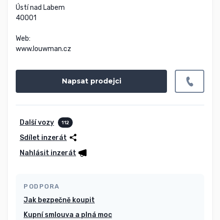
Ústí nad Labem

40001

Web:

www.louwman.cz
Napsat prodejci
Další vozy
112
Sdílet inzerát
Nahlásit inzerát
PODPORA
Jak bezpečně koupit
Kupní smlouva a plná moc