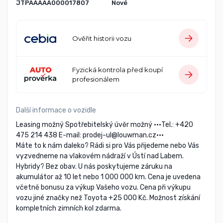
JTPAAAAA000017807
Nové
Ověřit historii vozu
Fyzická kontrola před koupí
profesionálem
Další informace o vozidle
Leasing možný Spotřebitelský úvěr možný •••Tel.: +420
475 214 438 E-mail: prodej-ul@louwman.cz•••
Máte to k nám daleko? Rádi si pro Vás přijedeme nebo Vás
vyzvedneme na vlakovém nádraží v Ústí nad Labem.
Hybridy? Bez obav. U nás poskytujeme záruku na
akumulátor až 10 let nebo 1 000 000 km. Cena je uvedena
včetně bonusu za výkup Vašeho vozu. Cena při výkupu
vozu jiné značky než Toyota +25 000 Kč. Možnost získání
kompletních zimních kol zdarma.