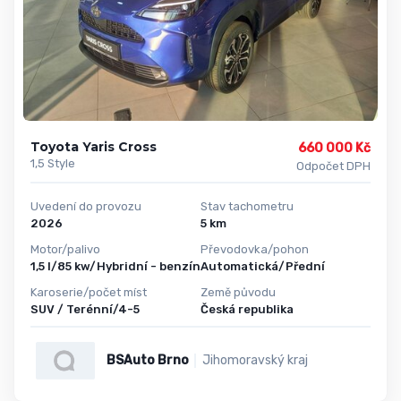
Toyota Yaris Cross
660 000 Kč
1,5 Style
Odpočet DPH
Uvedení do provozu
Stav tachometru
2026
5 km
Motor/palivo
Převodovka/pohon
1,5 l/85 kw/Hybridní - benzín
Automatická/Přední
Karoserie/počet míst
Země původu
SUV / Terénní/4-5
Česká republika
BSAuto Brno
Jihomoravský kraj