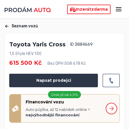
Inzerát
zdarma
Seznam vozů
Toyota Yaris Cross
ID 3884669
1,5 Style HEV 130
615 500 Kč
Bez DPH 508 678 Kč
Napsat prodejci
Úrok již od 4,3 %
Financování vozu
Auto půjčka, až 12 nabídek online =
nejvýhodnější financování