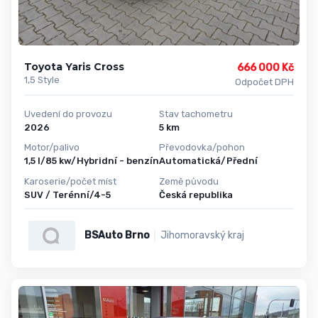
Toyota Yaris Cross
666 000 Kč
1,5 Style
Odpočet DPH
Uvedení do provozu
Stav tachometru
2026
5 km
Motor/palivo
Převodovka/pohon
1,5 l/85 kw/Hybridní - benzín
Automatická/Přední
Karoserie/počet míst
Země původu
SUV / Terénní/4-5
Česká republika
BSAuto Brno
Jihomoravský kraj