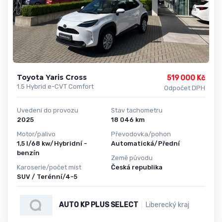
Toyota Yaris Cross
519 000 Kč
1.5 Hybrid e-CVT Comfort
Odpočet DPH
Uvedení do provozu
Stav tachometru
2025
18 046 km
Motor/palivo
Převodovka/pohon
1,5 l/68 kw/Hybridní -
Automatická/Přední
benzín
Země původu
Karoserie/počet míst
Česká republika
SUV / Terénní/4-5
AUTO KP PLUS SELECT
Liberecký kraj