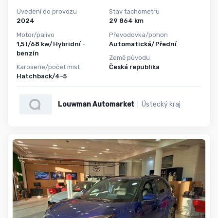
Uvedení do provozu
Stav tachometru
2024
29 864 km
Motor/palivo
Převodovka/pohon
1,5 l/68 kw/Hybridní -
Automatická/Přední
benzín
Země původu
Karoserie/počet míst
Česká republika
Hatchback/4-5
Louwman Automarket
Ústecký kraj