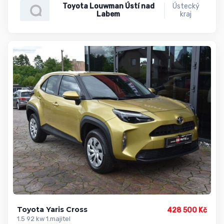
Toyota Louwman Ústí nad
Ústecký
Labem
kraj
Toyota Yaris Cross
428 500 Kč
1.5 92 kw 1.majitel