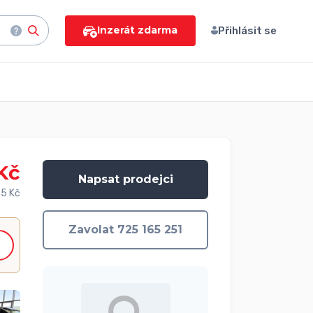
Inzerát zdarma
Přihlásit se
Kč
Napsat prodejci
5 Kč
Zavolat 725 165 251