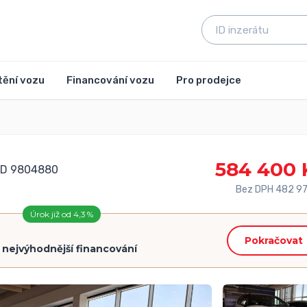
tění vozu
Financování vozu
Pro prodejce
584 400 
ID 9804880
Bez DPH 482 97
Úrok již od 4,3 %
Pokračovat
=
nejvýhodnější financování