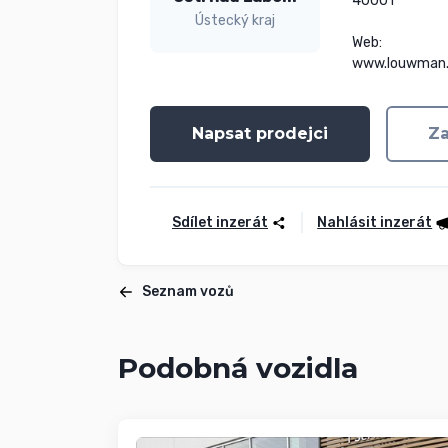
40001

Ústecký kraj
Web:

www.louwman
Napsat prodejci
Za
Sdílet inzerát
Nahlásit inzerát
Seznam vozů
Podobná vozidla