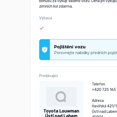
bonusu za výkup Vašeho vozu. Cena při výkupu
zimních kol zdarma.
Výbava
Pojištění vozu
Porovnejte nabídky předních pojiš
Prodávající
Telefon:

+420 725 165 
Adresa:

Havířská 421/1
Toyota Louwman
Ústí nad Labem
Ústí nad Labem