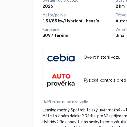
Uvedení do provozu
Stav 
2026
2 km
Motor/palivo
Převo
1,5 l/85 kw/Hybridní - benzín
Auto
Karoserie
Země
SUV / Terénní
Jiná
Ověřit historii vozu
Fyzická kontrola před
Další informace o vozidle
Leasing možný Spotřebitelský úvěr možný •••T
Máte to k nám daleko? Rádi si pro Vás přijed
Hybridy? Bez obav. U nás poskytujeme záruku 