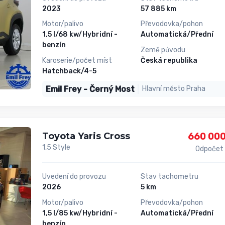
2023
57 885 km
Motor/palivo
Převodovka/pohon
1,5 l/68 kw/Hybridní -
Automatická/Přední
benzín
Země původu
Karoserie/počet míst
Česká republika
Hatchback/4-5
Emil Frey - Černý Most
Hlavní město Praha
Toyota Yaris Cross
660 000
1,5 Style
Odpočet
Uvedení do provozu
Stav tachometru
2026
5 km
Motor/palivo
Převodovka/pohon
1,5 l/85 kw/Hybridní -
Automatická/Přední
benzín