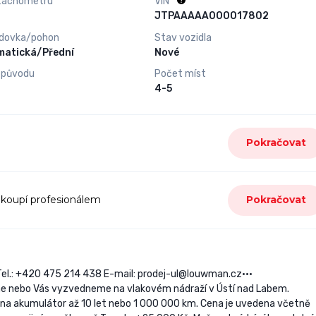
tachometru
VIN
JTPAAAAA000017802
dovka/pohon
Stav vozidla
matická/Přední
Nové
 původu
Počet míst
4-5
Pokračovat
 koupí profesionálem
Pokračovat
el.: +420 475 214 438 E-mail: prodej-ul@louwman.cz•••
eme nebo Vás vyzvedneme na vlakovém nádraží v Ústí nad Labem.
na akumulátor až 10 let nebo 1 000 000 km. Cena je uvedena včetně