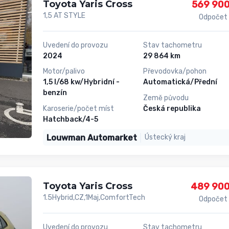
Toyota Yaris Cross
569 900
1,5 AT STYLE
Odpočet
Uvedení do provozu
Stav tachometru
2024
29 864 km
Motor/palivo
Převodovka/pohon
1,5 l/68 kw/Hybridní -
Automatická/Přední
benzín
Země původu
Karoserie/počet míst
Česká republika
Hatchback/4-5
Louwman Automarket
Ústecký kraj
Toyota Yaris Cross
489 900
1.5Hybrid,CZ,1Maj,ComfortTech
Odpočet
Uvedení do provozu
Stav tachometru