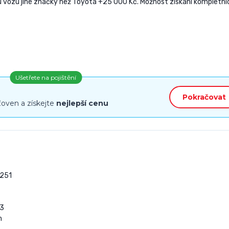
 vozu jiné značky než Toyota +25 000 Kč. Možnost získání kompletní
Ušetřete na pojištění
Pokračovat
ťoven a získejte
nejlepší cenu
251

3


