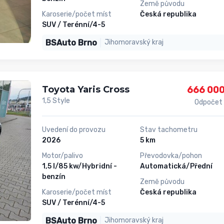
Země původu
Karoserie/počet míst
Česká republika
SUV / Terénní/4-5
BSAuto Brno
Jihomoravský kraj
Toyota Yaris Cross
666 000
1,5 Style
Odpočet
Uvedení do provozu
Stav tachometru
2026
5 km
Motor/palivo
Převodovka/pohon
1,5 l/85 kw/Hybridní -
Automatická/Přední
benzín
Země původu
Karoserie/počet míst
Česká republika
SUV / Terénní/4-5
BSAuto Brno
Jihomoravský kraj