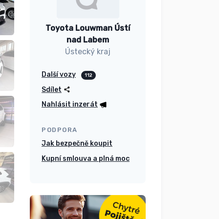
Toyota Louwman Ústí
nad Labem
Ústecký kraj
Další vozy
112
Sdílet
Nahlásit inzerát
PODPORA
Jak bezpečně koupit
Kupní smlouva a plná moc