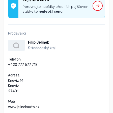
Pojištění vozu
Porovnejte nabídky předních pojišťoven
a získejte
nejlepší cenu
Prodávající
Filip Jelínek
Středočeský kraj
Telefon:

+420 777 577 718

Adresa:

Knovíz 14

Knovíz

27401

Web:

www.jelinekauto.cz