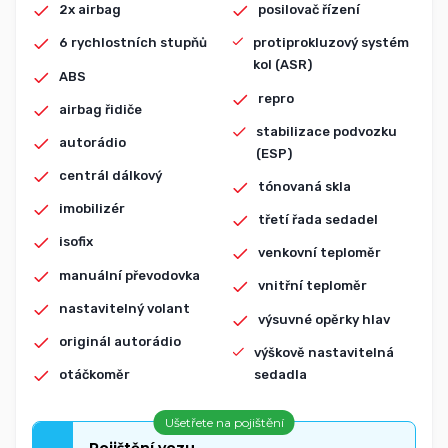
2x airbag
posilovač řízení
6 rychlostních stupňů
protiprokluzový systém
kol (ASR)
ABS
repro
airbag řidiče
stabilizace podvozku
autorádio
(ESP)
centrál dálkový
tónovaná skla
imobilizér
třetí řada sedadel
isofix
venkovní teploměr
manuální převodovka
vnitřní teploměr
nastavitelný volant
výsuvné opěrky hlav
originál autorádio
výškově nastavitelná
sedadla
otáčkoměr
Ušetřete na pojištění