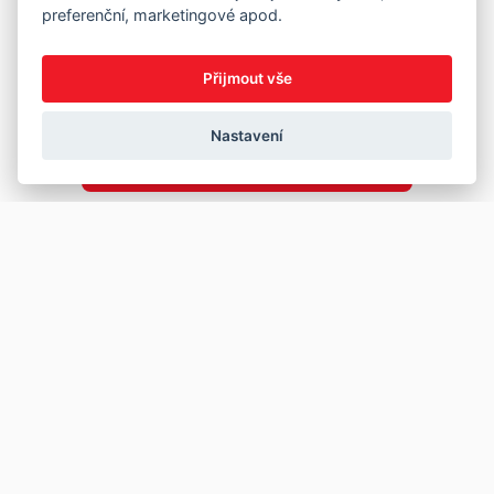
preferenční, marketingové apod.
Přijmout vše
Nastavení
Copyright © 2026
Prodej
Koupě
Vložit inzerát
Najít auto
Jak prodat auto
Jak koupit auto
Pro prodejce
Financování vozu