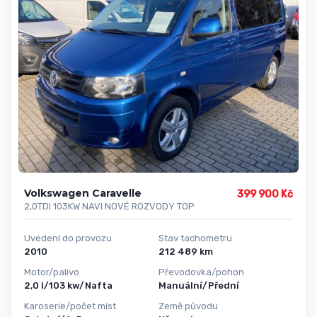
Volkswagen Caravelle
399 900 Kč
2,0TDI 103KW NAVI NOVÉ ROZVODY TOP
Uvedení do provozu
Stav tachometru
2010
212 489 km
Motor/palivo
Převodovka/pohon
2,0 l/103 kw/Nafta
Manuální/Přední
Karoserie/počet míst
Země původu