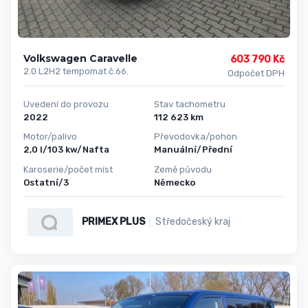
Volkswagen Caravelle
603 790 Kč
2.0 L2H2 tempomat č.66.
Odpočet DPH
Uvedení do provozu
Stav tachometru
2022
112 623 km
Motor/palivo
Převodovka/pohon
2,0 l/103 kw/Nafta
Manuální/Přední
Karoserie/počet míst
Země původu
Ostatní/3
Německo
PRIMEX PLUS
Středočeský kraj