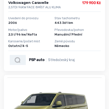
Volkswagen Caravelle
179 900 Kč
2,5TDI 96KW FACE 8MÍST ALU KLIMA
Uvedení do provozu
Stav tachometru
2006
443 361 km
Motor/palivo
Převodovka/pohon
2,5 l/96 kw/Nafta
Manuální/Přední
Karoserie/počet míst
Země původu
Ostatní/4-5
Německo
PSP auto
Středočeský kraj