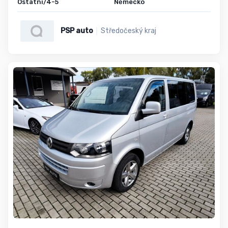
Ostatní/4-5
Německo
PSP auto
Středočeský kraj