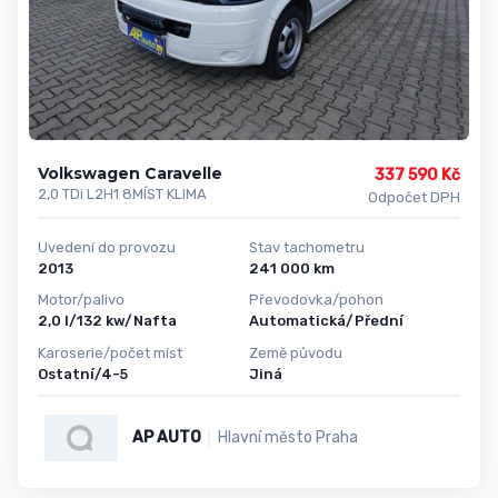
Volkswagen Caravelle
337 590 Kč
2,0 TDi L2H1 8MÍST KLIMA
Odpočet DPH
Uvedení do provozu
Stav tachometru
2013
241 000 km
Motor/palivo
Převodovka/pohon
2,0 l/132 kw/Nafta
Automatická/Přední
Karoserie/počet míst
Země původu
Ostatní/4-5
Jiná
AP AUTO
Hlavní město Praha