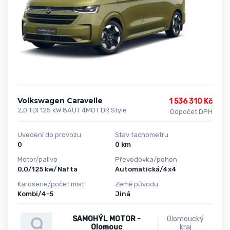
Volkswagen Caravelle
1 536 310 Kč
2,0 TDI 125 kW 8AUT 4MOT DR Style
Odpočet DPH
Uvedení do provozu
Stav tachometru
0
0 km
Motor/palivo
Převodovka/pohon
0,0/125 kw/Nafta
Automatická/4x4
Karoserie/počet míst
Země původu
Kombi/4-5
Jiná
SAMOHÝL MOTOR -
Olomoucký
Olomouc
kraj