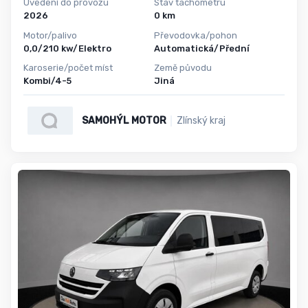
Uvedení do provozu
Stav tachometru
2026
0 km
Motor/palivo
Převodovka/pohon
0,0/210 kw/Elektro
Automatická/Přední
Karoserie/počet míst
Země původu
Kombi/4-5
Jiná
SAMOHÝL MOTOR
Zlínský kraj