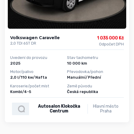
Volkswagen Caravelle
1 035 000 Kč
2,0 TDI 6ST DR
Odpočet DPH
Uvedení do provozu
Stav tachometru
2025
10 000 km
Motor/palivo
Převodovka/pohon
2,0 l/110 kw/Nafta
Manuální/Přední
Karoserie/počet míst
Země původu
Kombi/4-5
Česká republika
Autosalon Klokočka
Hlavní město
Centrum
Praha