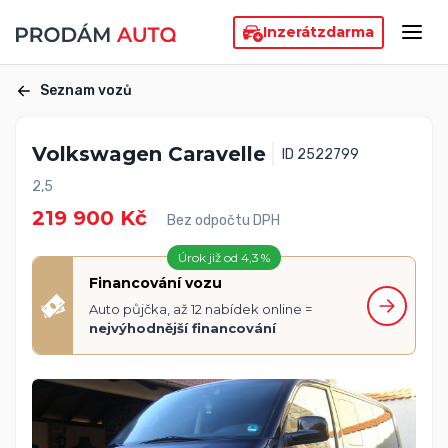
Inzerát
zdarma
Seznam vozů
Volkswagen Caravelle
ID 2522799
2,5
219 900 Kč
Bez odpočtu DPH
Úrok již od 4,3 %
Financování vozu
Auto půjčka, až 12 nabídek online =
nejvýhodnější financování