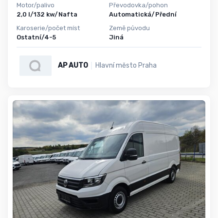
Motor/palivo
Převodovka/pohon
2,0 l/132 kw/Nafta
Automatická/Přední
Karoserie/počet míst
Země původu
Ostatní/4-5
Jiná
AP AUTO
Hlavní město Praha