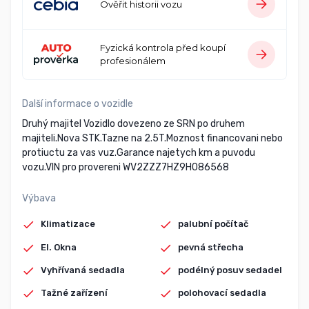
Ověřit historii vozu
Fyzická kontrola před koupí
profesionálem
Další informace o vozidle
Druhý majitel Vozidlo dovezeno ze SRN po druhem
majiteli.Nova STK.Tazne na 2.5T.Moznost financovani nebo
protiuctu za vas vuz.Garance najetych km a puvodu
vozu.VIN pro provereni WV2ZZZ7HZ9H086568
Výbava
Klimatizace
palubní počítač
El. Okna
pevná střecha
Vyhřívaná sedadla
podélný posuv sedadel
Tažné zařízení
polohovací sedadla