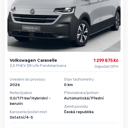
Volkswagen Caravelle
1 299 875 Kč
2,5 PHEV DR Life PanAmericana
Odpočet DPH
Uvedení do provozu
Stav tachometru
2026
0 km
Motor/palivo
Převodovka/pohon
0,0/171 kw/Hybridní -
Automatická/Přední
benzín
Země původu
Karoserie/počet míst
Česká republika
Ostatní/4-5