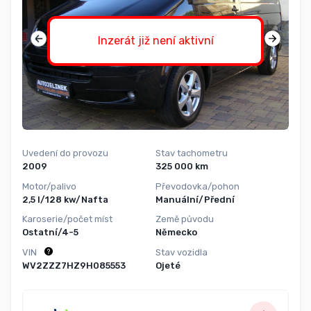
Inzerát již není aktivní
Uvedení do provozu
Stav tachometru
2009
325 000 km
Motor/palivo
Převodovka/pohon
2,5 l/128 kw/Nafta
Manuální/Přední
Karoserie/počet míst
Země původu
Ostatní/4-5
Německo
VIN
Stav vozidla
WV2ZZZ7HZ9H085553
Ojeté