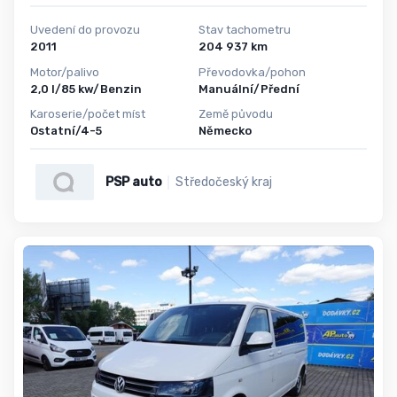
Uvedení do provozu
Stav tachometru
2011
204 937 km
Motor/palivo
Převodovka/pohon
2,0 l/85 kw/Benzin
Manuální/Přední
Karoserie/počet míst
Země původu
Ostatní/4-5
Německo
PSP auto
Středočeský kraj