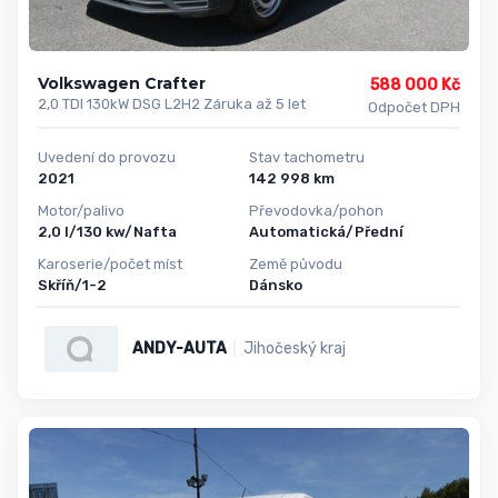
Volkswagen Crafter
588 000 Kč
2,0 TDI 130kW DSG L2H2 Záruka až 5 let
Odpočet DPH
Uvedení do provozu
Stav tachometru
2021
142 998 km
Motor/palivo
Převodovka/pohon
2,0 l/130 kw/Nafta
Automatická/Přední
Karoserie/počet míst
Země původu
Skříň/1-2
Dánsko
ANDY-AUTA
Jihočeský kraj