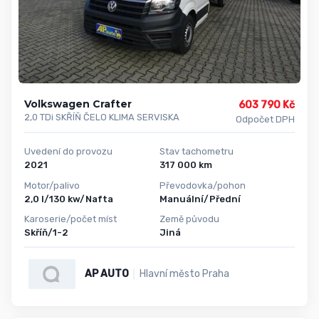
Volkswagen Crafter
603 790 Kč
2,0 TDi SKŘÍŇ ČELO KLIMA SERVISKA
Odpočet DPH
Uvedení do provozu
Stav tachometru
2021
317 000 km
Motor/palivo
Převodovka/pohon
2,0 l/130 kw/Nafta
Manuální/Přední
Karoserie/počet míst
Země původu
Skříň/1-2
Jiná
AP AUTO
Hlavní město Praha