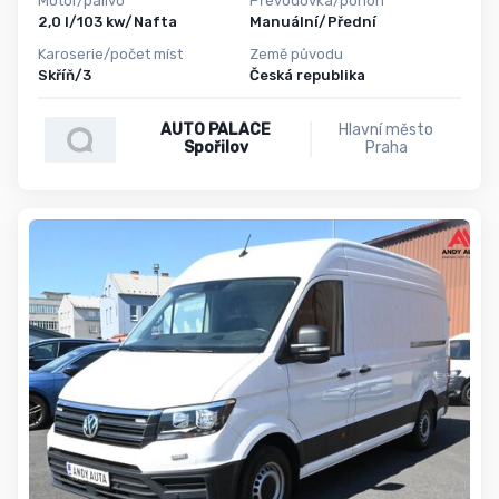
Motor/palivo
Převodovka/pohon
2,0 l/103 kw/Nafta
Manuální/Přední
Karoserie/počet míst
Země původu
Skříň/3
Česká republika
AUTO PALACE
Hlavní město
Spořilov
Praha