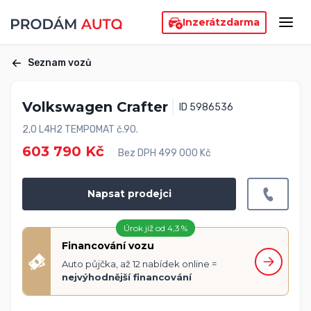
Inzerát
zdarma
Seznam vozů
Volkswagen Crafter
ID 5986536
2,0 L4H2 TEMPOMAT č.90.
603 790 Kč
Bez DPH 499 000 Kč
Napsat prodejci
Úrok již od 4,3 %
Financování vozu
Auto půjčka, až 12 nabídek online =
nejvýhodnější financování