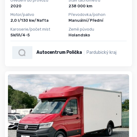
Uvedení do provozu
Stav tachometru
2020
238 000 km
Motor/palivo
Převodovka/pohon
2,0 l/130 kw/Nafta
Manuální/Přední
Karoserie/počet míst
Země původu
Skříň/4-5
Holandsko
Autocentrum Polička
Pardubický kraj