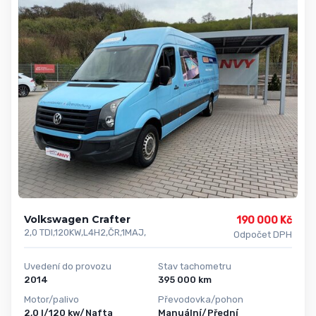
Volkswagen Crafter
190 000 Kč
2,0 TDI,120KW,L4H2,ČR,1MAJ,
Odpočet DPH
Uvedení do provozu
Stav tachometru
2014
395 000 km
Motor/palivo
Převodovka/pohon
2,0 l/120 kw/Nafta
Manuální/Přední