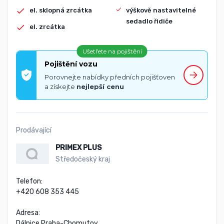
el. sklopná zrcátka
výškově nastavitelné
sedadlo řidiče
el. zrcátka
Ušetřete na pojištění
Pojištění vozu
Porovnejte nabídky předních pojišťoven
a získejte
nejlepší cenu
Prodávající
PRIMEX PLUS
Středočeský kraj
Telefon:

+420 608 353 445

Adresa:

Dálnice Praha-Chomutov
