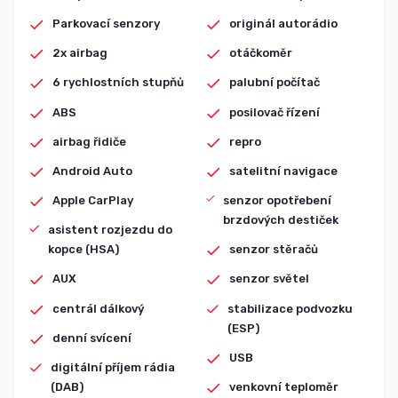
Parkovací senzory
originál autorádio
2x airbag
otáčkoměr
6 rychlostních stupňů
palubní počítač
ABS
posilovač řízení
airbag řidiče
repro
Android Auto
satelitní navigace
Apple CarPlay
senzor opotřebení
brzdových destiček
asistent rozjezdu do
kopce (HSA)
senzor stěračů
AUX
senzor světel
centrál dálkový
stabilizace podvozku
(ESP)
denní svícení
USB
digitální příjem rádia
(DAB)
venkovní teploměr