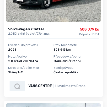
Volkswagen Crafter
508 079 Kč
2.0TDI skříň 9palet/ČR/1.maj.
Odpočet DPH
Uvedení do provozu
Stav tachometru
2021
303 815 km
Motor/palivo
Převodovka/pohon
2,0 l/130 kw/Nafta
Manuální/Přední
Karoserie/počet míst
Země původu
Skříň/1-2
Česká republika
VANS CENTRE
Hlavní město Praha