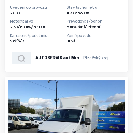
Uvedení do provozu
Stav tachometru
2007
497 566 km
Motor/palivo
Převodovka/pohon
2,5 l/80 kw/Nafta
Manuální/Přední
Karoserie/počet míst
Země původu
Skříň/3
Jiná
AUTOSERVIS autíčka
Plzeňský kraj