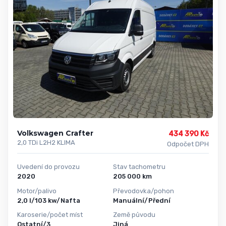
Volkswagen Crafter
434 390 Kč
2,0 TDi L2H2 KLIMA
Odpočet DPH
Uvedení do provozu
Stav tachometru
2020
205 000 km
Motor/palivo
Převodovka/pohon
2,0 l/103 kw/Nafta
Manuální/Přední
Karoserie/počet míst
Země původu
Ostatní/3
Jiná