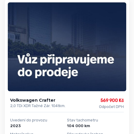
Volkswagen Crafter
569 900 Kč
2,0 TDi XDR Tažné Zár. 104tkm.
Odpočet DPH
Uvedení do provozu
Stav tachometru
2023
104 000 km