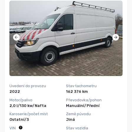
Uvedení do provozu
Stav tachometru
2022
162 376 km
Motor/palivo
Převodovka/pohon
2,0 l/130 kw/Nafta
Manuální/Přední
Karoserie/počet míst
Země původu
Ostatní/3
Jiná
VIN
Stav vozidla