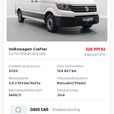
Volkswagen Crafter
528 999 Kč
2,0 TDI 103kW L2H2 DPH
Odpočet DPH
Uvedení do provozu
Stav tachometru
2020
124 827 km
Motor/palivo
Převodovka/pohon
2,0 l/103 kw/Nafta
Manuální/Přední
Karoserie/počet míst
Země původu
Skříň/3
Jiná
DAVO CAR
Středočeský kraj