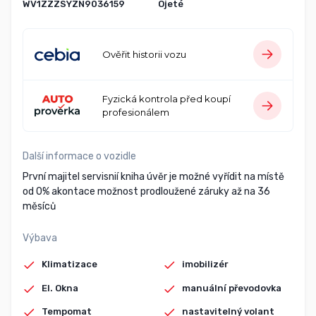
WV1ZZZSYZN9036159
Ojeté
Ověřit historii vozu
Fyzická kontrola před koupí
profesionálem
Další informace o vozidle
První majitel servisnií kniha úvěr je možné vyřídit na místě
od 0% akontace možnost prodloužené záruky až na 36
měsíců
Výbava
Klimatizace
imobilizér
El. Okna
manuální převodovka
Tempomat
nastavitelný volant