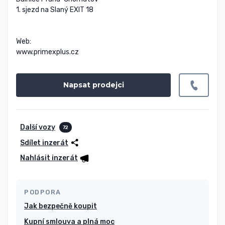
1. sjezd na Slaný EXIT 18

Web:

www.primexplus.cz
Napsat prodejci
Další vozy
72
Sdílet inzerát
Nahlásit inzerát
PODPORA
Jak bezpečně koupit
Kupní smlouva a plná moc