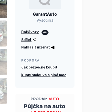
GarantAuto
Vysočina
Další vozy
48
Sdílet
Nahlásit inzerát
PODPORA
Jak bezpečně koupit
Kupní smlouva a plná moc