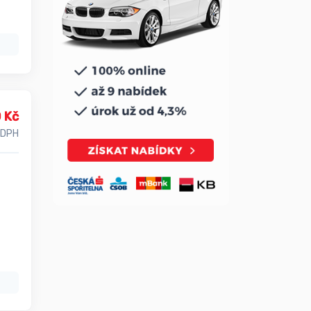
 Kč
 DPH