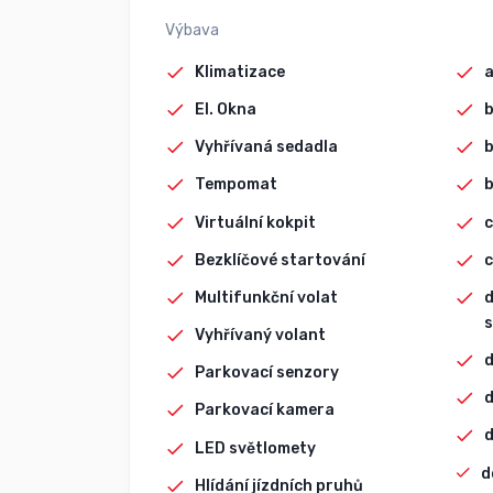
Výbava
Klimatizace
El. Okna
b
Vyhřívaná sedadla
Tempomat
b
Virtuální kokpit
c
Bezklíčové startování
c
Multifunkční volat
d
s
Vyhřívaný volant
d
Parkovací senzory
d
Parkovací kamera
d
LED světlomety
d
Hlídání jízdních pruhů