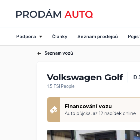
Podpora
Články
Seznam prodejců
Pojiš
Seznam vozů
Volkswagen Golf
ID
1.5 TSI People
Financování vozu
Auto půjčka, až 12 nabídek online 