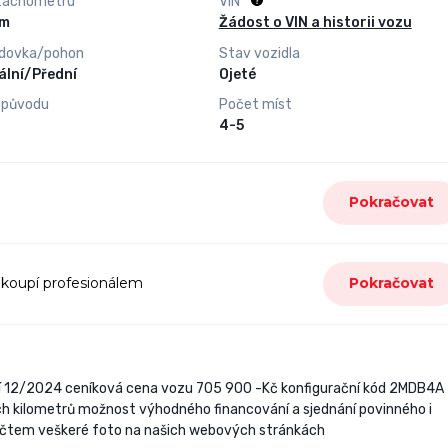
tachometru
VIN
0 km
Žádost o VIN a historii vozu
dovka/pohon
Stav vozidla
lní/Přední
Ojeté
 původu
Počet míst
4-5
Pokračovat
 koupí profesionálem
Pokračovat
ací 12/2024 ceníková cena vozu 705 900 -Kč konfigurační kód 2MDB4A
h kilometrů možnost výhodného financování a sjednání povinného i
iúčtem veškeré foto na našich webových stránkách