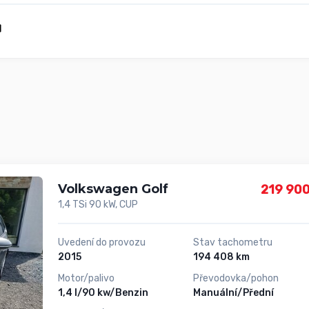
Volkswagen Golf
219 900
1,4 TSi 90 kW, CUP
Uvedení do provozu
Stav tachometru
2015
194 408 km
Motor/palivo
Převodovka/pohon
1,4 l/90 kw/Benzin
Manuální/Přední