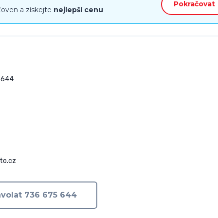
Pokračovat
ťoven a získejte
nejlepší cenu
644

to.cz
volat 736 675 644