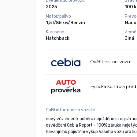
Uvedení do provozu
Stav 
2025
10
Motor/palivo
Převo
1,5 l/85 kw/Benzin
Manuá
Karoserie
Země
Hatchback
Jiná
Ověřit historii vozu
Fyzická kontrola před
Další informace o vozidle
nový vůz ihned k odběru neježděno s registr
osvědčení Cebia Report - 100% záruka najetýc
havarijního pojištění výkup Vašeho vozu prot