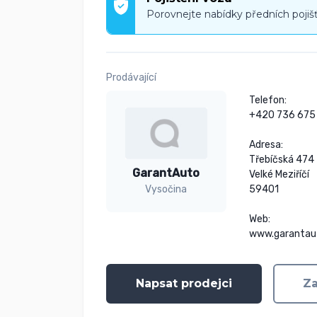
Porovnejte nabídky předních pojiš
Prodávající
Telefon:

+420 736 675 
Adresa:

Třebíčská 474

GarantAuto
Velké Meziříčí

59401

Vysočina
Web:

www.garantau
Napsat prodejci
Za