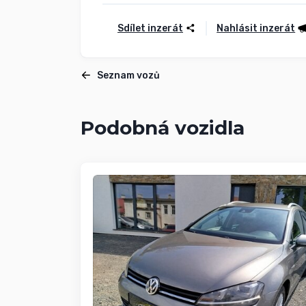
Sdílet inzerát
Nahlásit inzerát
Seznam vozů
Podobná vozidla