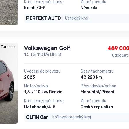
Karoserie/počet míst
Země původu
Kombi/4-5
Německo
PERFEKT AUTO
Ústecký kraj
Volkswagen Golf
489 000
1,5 TSi 110 kW LIFE 8
Odpočet
Uvedení do provozu
Stav tachometru
2023
48 220 km
Motor/palivo
Převodovka/pohon
1,5 l/110 kw/Benzin
Manuální/Přední
Karoserie/počet míst
Země původu
Hatchback/4-5
Česká republika
OLFIN Car
Královehradecký kraj