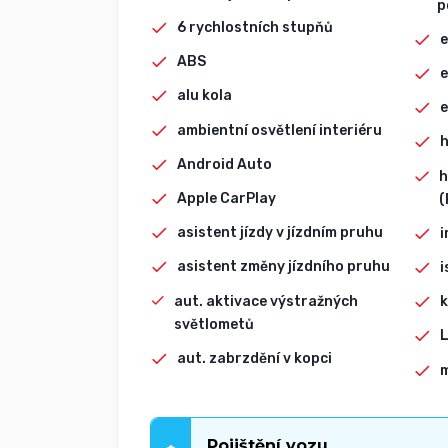
p
6 rychlostních stupňů
e
ABS
e
alu kola
e
ambientní osvětlení interiéru
h
Android Auto
h
Apple CarPlay
(
asistent jízdy v jízdním pruhu
i
asistent změny jízdního pruhu
i
aut. aktivace výstražných
k
světlometů
L
aut. zabrzdění v kopci
Pojištění vozu