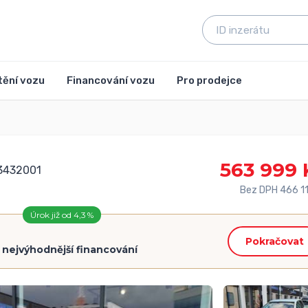
tění vozu
Financování vozu
Pro prodejce
563 999 
 3432001
Bez DPH 466 1
Úrok již od 4,3 %
Pokračovat
=
nejvýhodnější financování