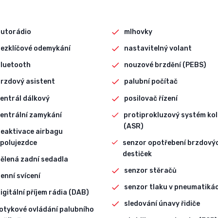
autorádio
mlhovky
ezklíčové odemykání
nastavitelný volant
bluetooth
nouzové brzdění (PEBS)
rzdový asistent
palubní počítač
entrál dálkový
posilovač řízení
entrální zamykání
protiprokluzový systém kol
(ASR)
eaktivace airbagu
polujezdce
senzor opotřebení brzdový
destiček
ělená zadní sedadla
senzor stěračů
enní svícení
senzor tlaku v pneumatiká
igitální příjem rádia (DAB)
sledování únavy řidiče
otykové ovládání palubního