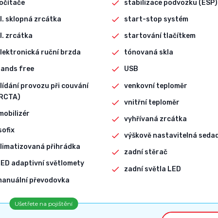
očítače
stabilizace podvozku (ESP)
l. sklopná zrcátka
start-stop systém
l. zrcátka
startování tlačítkem
lektronická ruční brzda
tónovaná skla
ands free
USB
lídání provozu při couvání
venkovní teploměr
RCTA)
vnitřní teploměr
mobilizér
vyhřívaná zrcátka
sofix
výškově nastavitelná seda
limatizovaná přihrádka
zadní stěrač
ED adaptivní světlomety
zadní světla LED
manuální převodovka
Ušetřete na pojištění