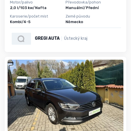
Motor/palivo
Převodovka/pohon
2,0 l/103 kw/Nafta
Manuální/Přední
Karoserie/počet míst
Země původu
Kombi/4-5
Německo
GREGI AUTA
Ústecký kraj