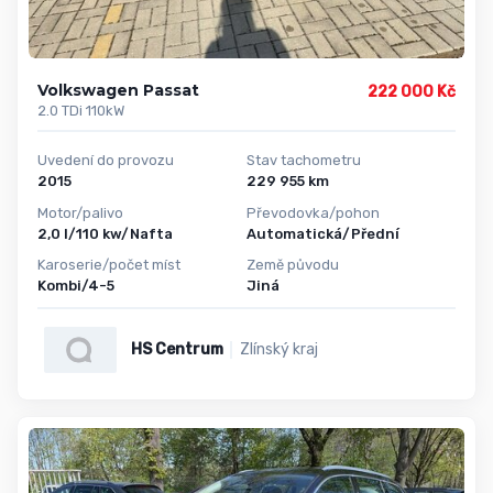
Volkswagen Passat
222 000 Kč
2.0 TDi 110kW
Uvedení do provozu
Stav tachometru
2015
229 955 km
Motor/palivo
Převodovka/pohon
2,0 l/110 kw/Nafta
Automatická/Přední
Karoserie/počet míst
Země původu
Kombi/4-5
Jiná
HS Centrum
Zlínský kraj