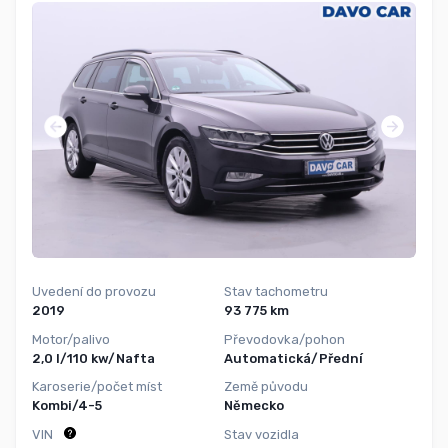
Uvedení do provozu
Stav tachometru
2019
93 775 km
Motor/palivo
Převodovka/pohon
2,0 l/110 kw/Nafta
Automatická/Přední
Karoserie/počet míst
Země původu
Kombi/4-5
Německo
VIN
Stav vozidla