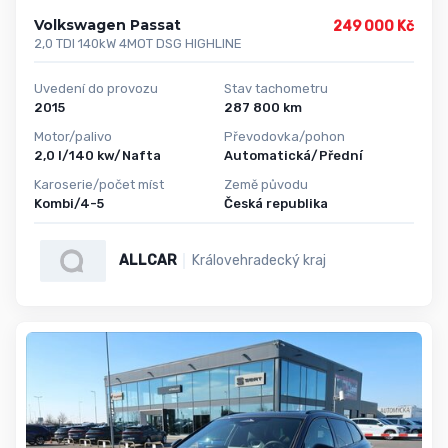
Volkswagen Passat
249 000 Kč
2,0 TDI 140kW 4MOT DSG HIGHLINE
Uvedení do provozu
Stav tachometru
2015
287 800 km
Motor/palivo
Převodovka/pohon
2,0 l/140 kw/Nafta
Automatická/Přední
Karoserie/počet míst
Země původu
Kombi/4-5
Česká republika
ALLCAR
Královehradecký kraj