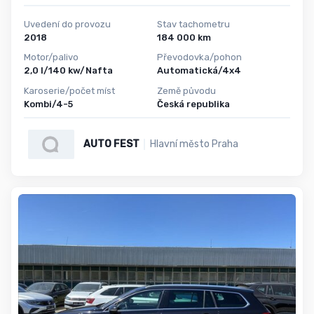
Uvedení do provozu
Stav tachometru
2018
184 000 km
Motor/palivo
Převodovka/pohon
2,0 l/140 kw/Nafta
Automatická/4x4
Karoserie/počet míst
Země původu
Kombi/4-5
Česká republika
AUTO FEST
Hlavní město Praha