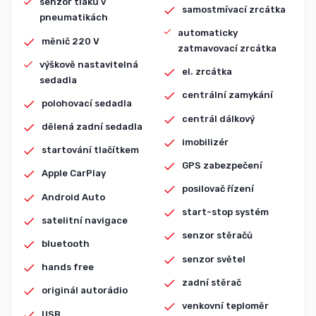
senzor tlaku v
samostmívací zrcátka
pneumatikách
automaticky
měnič 220 V
zatmavovací zrcátka
výškově nastavitelná
el. zrcátka
sedadla
centrální zamykání
polohovací sedadla
centrál dálkový
dělená zadní sedadla
imobilizér
startování tlačítkem
GPS zabezpečení
Apple CarPlay
posilovač řízení
Android Auto
start-stop systém
satelitní navigace
senzor stěračů
bluetooth
senzor světel
hands free
zadní stěrač
originál autorádio
venkovní teploměr
USB