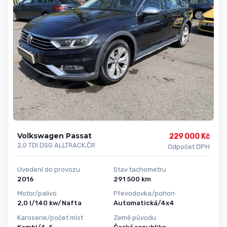
Volkswagen Passat
229 000 Kč
2,0 TDI DSG ALLTRACK,ČR
Odpočet DPH
Uvedení do provozu
Stav tachometru
2016
291 500 km
Motor/palivo
Převodovka/pohon
2,0 l/140 kw/Nafta
Automatická/4x4
Karoserie/počet míst
Země původu