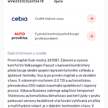
WVWZZZ3CZLE013478
Ojeté
Ověřit historii vozu
Fyzická kontrola před koupí
profesionálem
Další informace o vozidle
První majitel Úvěr možný 261087. Zánovní a vysoce
komfortní Volkswagen Passat s karoserií kombi který
představuje ideální spojení reprezentativního vzhledu a
špičkové techniky. Vůz je po prvním majiteli a ve skvělém
stavu. S výkonným motorem 2.0 TDI a automatickou
převodovkou DSG nabízí maximální spolehlivost i úsporný
provoz. Výbava Business zahrnuje adaptivní tempomat
třízónovou automatickou klimatizaci asistent jízdy v pruhu
parkovací senzory bezklíčové startování vyhřívaná zrcátka
a multifunkční volant. je v dobrém technickém stavu. V