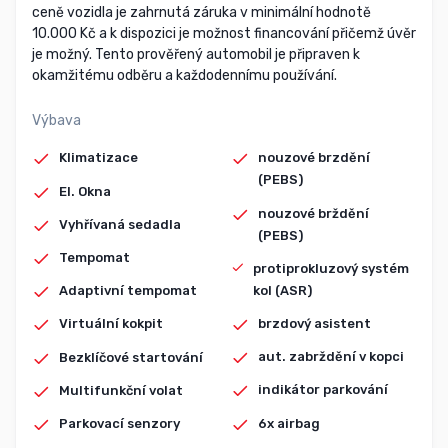
ceně vozidla je zahrnutá záruka v minimální hodnotě
10.000 Kč a k dispozici je možnost financování přičemž úvěr
je možný. Tento prověřený automobil je připraven k
okamžitému odběru a každodennímu používání.
Výbava
Klimatizace
nouzové brzdění
(PEBS)
El. Okna
nouzové brždění
Vyhřívaná sedadla
(PEBS)
Tempomat
protiprokluzový systém
kol (ASR)
Adaptivní tempomat
brzdový asistent
Virtuální kokpit
aut. zabrždění v kopci
Bezklíčové startování
indikátor parkování
Multifunkční volat
6x airbag
Parkovací senzory