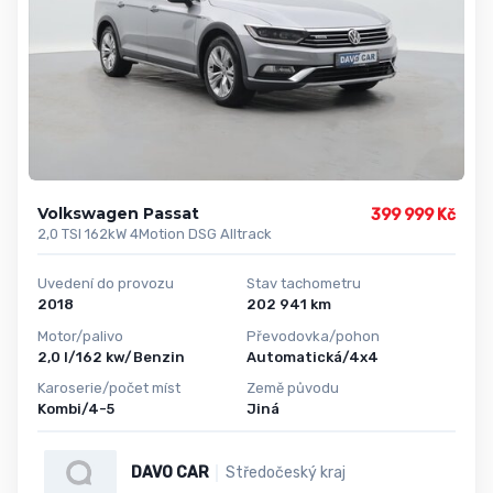
Volkswagen Passat
399 999 Kč
2,0 TSI 162kW 4Motion DSG Alltrack
Uvedení do provozu
Stav tachometru
2018
202 941 km
Motor/palivo
Převodovka/pohon
2,0 l/162 kw/Benzin
Automatická/4x4
Karoserie/počet míst
Země původu
Kombi/4-5
Jiná
DAVO CAR
Středočeský kraj