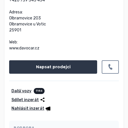
+420 739 343 434

Adresa:

Olbramovice 203

Olbramovice u Votic

25901

Web:

www.davocar.cz
Napsat prodejci
Další vozy
1146
Sdílet inzerát
Nahlásit inzerát
PODPORA