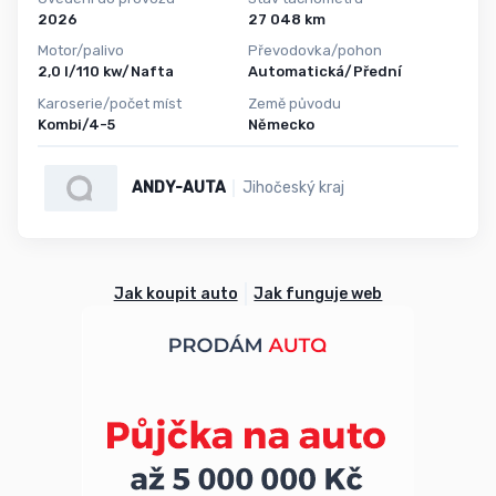
2026
27 048 km
Motor/palivo
Převodovka/pohon
2,0 l/110 kw/Nafta
Automatická/Přední
Karoserie/počet míst
Země původu
Kombi/4-5
Německo
ANDY-AUTA
Jihočeský kraj
Jak koupit auto
Jak funguje web