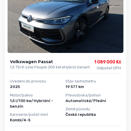
Volkswagen Passat
1 089 000 Kč
1,5 TSi R-Line People 200 kW eHybrid Variant
Odpočet DPH
Uvedení do provozu
Stav tachometru
2025
19 577 km
Motor/palivo
Převodovka/pohon
1,5 l/130 kw/Hybridní -
Automatická/Přední
benzín
Země původu
Karoserie/počet míst
Česká republika
Kombi/4-5