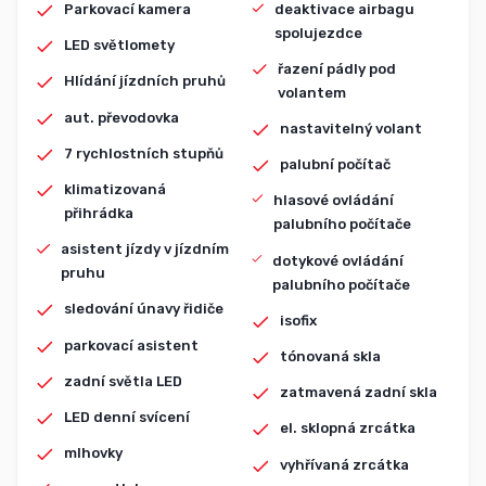
deaktivace airbagu
Parkovací kamera
spolujezdce
LED světlomety
řazení pádly pod
Hlídání jízdních pruhů
volantem
aut. převodovka
nastavitelný volant
7 rychlostních stupňů
palubní počítač
klimatizovaná
hlasové ovládání
přihrádka
palubního počítače
asistent jízdy v jízdním
dotykové ovládání
pruhu
palubního počítače
sledování únavy řidiče
isofix
parkovací asistent
tónovaná skla
zadní světla LED
zatmavená zadní skla
LED denní svícení
el. sklopná zrcátka
mlhovky
vyhřívaná zrcátka