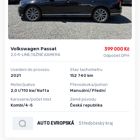
Volkswagen Passat
399 000 Kč
2,0 R-LINE,TAŽNÉ,KAMERA
Odpočet DPH
Uvedení do provozu
Stav tachometru
2021
152 740 km
Motor/palivo
Převodovka/pohon
2,0 l/110 kw/Nafta
Manuální/Přední
Karoserie/počet míst
Země původu
Kombi/4-5
Česká republika
AUTO EVROPSKÁ
Středočeský kraj