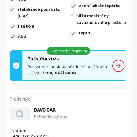
zadní loketní opěrka
stabilizace podvozku
síťka mezistěny
(ESP)
zavazadlového prostoru
litá kola
repro
ABS
Ušetřete na pojištění
Pojištění vozu
Porovnejte nabídky předních pojišťoven
a získejte
nejlepší cenu
Prodávající
DAVO CAR
Středočeský kraj
Telefon:
