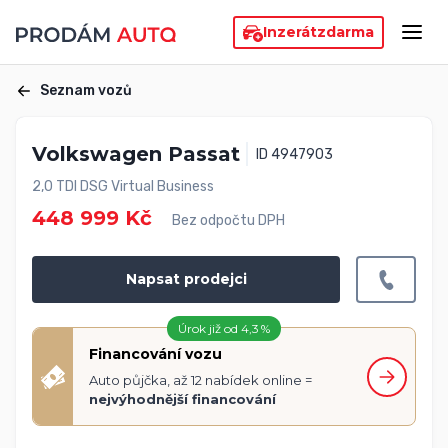
Inzerát
zdarma
Seznam vozů
Volkswagen Passat
ID 4947903
2,0 TDI DSG Virtual Business
448 999 Kč
Bez odpočtu DPH
Napsat prodejci
Úrok již od 4,3 %
Financování vozu
Auto půjčka, až 12 nabídek online =
nejvýhodnější financování