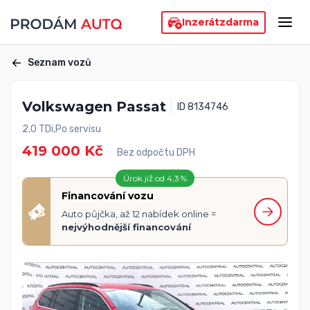
Inzerát
zdarma
Seznam vozů
Volkswagen Passat
ID 8134746
2,0 TDi,Po servisu
419 000 Kč
Bez odpočtu DPH
Úrok již od 4,3 %
Financování vozu
Auto půjčka, až 12 nabídek online =
nejvýhodnější financování