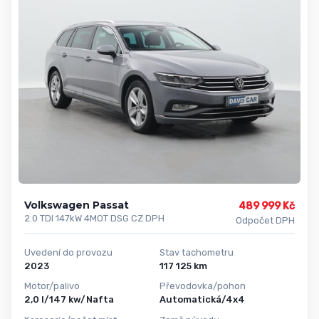
Volkswagen Passat
489 999 Kč
2.0 TDI 147kW 4MOT DSG CZ DPH
Odpočet DPH
Uvedení do provozu
Stav tachometru
2023
117 125 km
Motor/palivo
Převodovka/pohon
2,0 l/147 kw/Nafta
Automatická/4x4