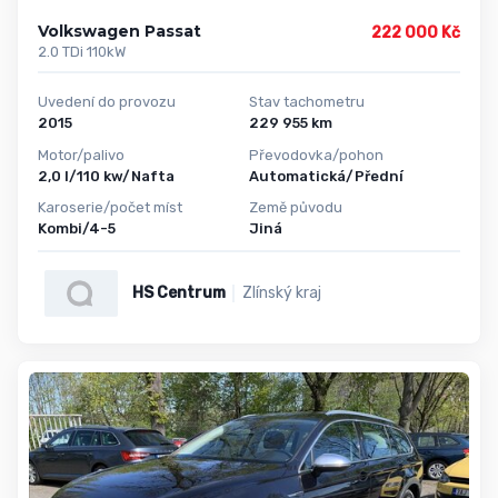
Volkswagen Passat
222 000 Kč
2.0 TDi 110kW
Uvedení do provozu
Stav tachometru
2015
229 955 km
Motor/palivo
Převodovka/pohon
2,0 l/110 kw/Nafta
Automatická/Přední
Karoserie/počet míst
Země původu
Kombi/4-5
Jiná
HS Centrum
Zlínský kraj