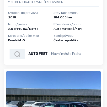
2,0 TDI ALLTRACK 1.MAJ.,ČR,SERVISKA
Uvedení do provozu
Stav tachometru
2018
184 000 km
Motor/palivo
Převodovka/pohon
2,0 l/140 kw/Nafta
Automatická/4x4
Karoserie/počet míst
Země původu
Kombi/4-5
Česká republika
AUTO FEST
Hlavní město Praha