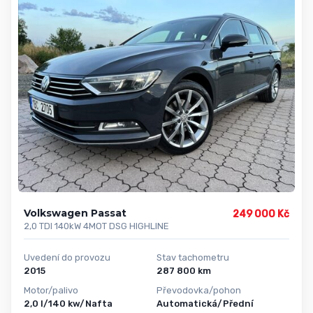
Volkswagen Passat
249 000 Kč
2,0 TDI 140kW 4MOT DSG HIGHLINE
Uvedení do provozu
Stav tachometru
2015
287 800 km
Motor/palivo
Převodovka/pohon
2,0 l/140 kw/Nafta
Automatická/Přední