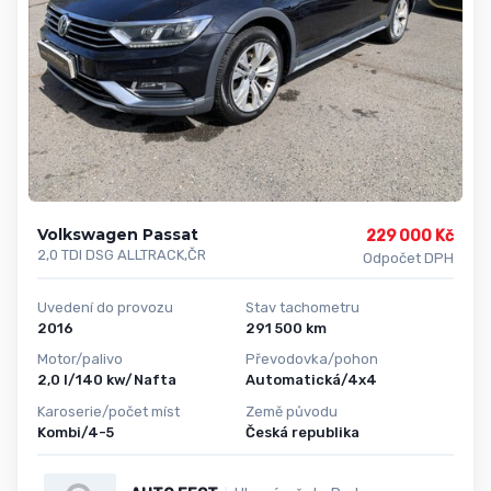
Volkswagen Passat
229 000 Kč
2,0 TDI DSG ALLTRACK,ČR
Odpočet DPH
Uvedení do provozu
Stav tachometru
2016
291 500 km
Motor/palivo
Převodovka/pohon
2,0 l/140 kw/Nafta
Automatická/4x4
Karoserie/počet míst
Země původu
Kombi/4-5
Česká republika