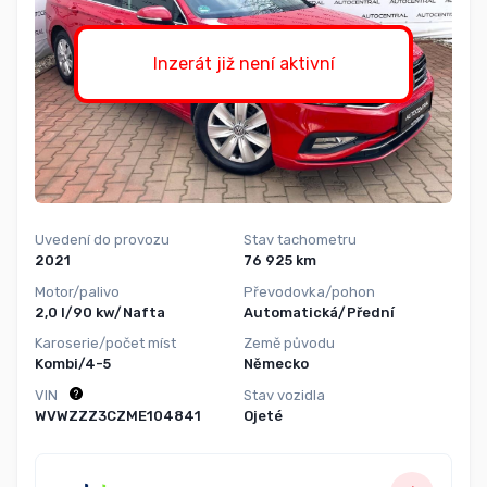
Inzerát již není aktivní
Uvedení do provozu
Stav tachometru
2021
76 925 km
Motor/palivo
Převodovka/pohon
2,0 l/90 kw/Nafta
Automatická/Přední
Karoserie/počet míst
Země původu
Kombi/4-5
Německo
VIN
Stav vozidla
WVWZZZ3CZME104841
Ojeté