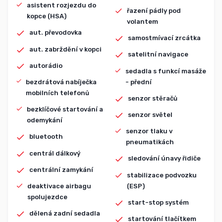
asistent rozjezdu do
řazení pádly pod
kopce (HSA)
volantem
aut. převodovka
samostmívací zrcátka
aut. zabrždění v kopci
satelitní navigace
autorádio
sedadla s funkcí masáže
- přední
bezdrátová nabíječka
mobilních telefonů
senzor stěračů
bezklíčové startování a
senzor světel
odemykání
senzor tlaku v
bluetooth
pneumatikách
centrál dálkový
sledování únavy řidiče
centrální zamykání
stabilizace podvozku
(ESP)
deaktivace airbagu
spolujezdce
start-stop systém
dělená zadní sedadla
startování tlačítkem