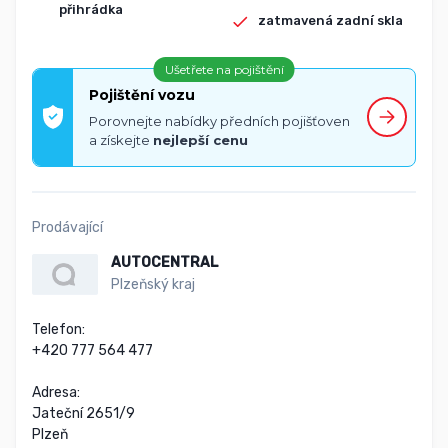
přihrádka
zatmavená zadní skla
Ušetřete na pojištění
Pojištění vozu
Porovnejte nabídky předních pojišťoven
a získejte
nejlepší cenu
Prodávající
AUTOCENTRAL
Plzeňský kraj
Telefon:

+420 777 564 477

Adresa:

Jateční 2651/9

Plzeň
