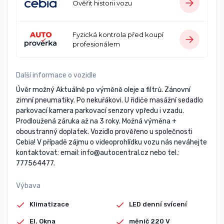
Ověřit historii vozu
Fyzická kontrola před koupí
profesionálem
Další informace o vozidle
Úvěr možný Aktuálně po výměně oleje a filtrů. Zánovní
zimní pneumatiky. Po nekuřákovi. U řidiče masážní sedadlo
parkovací kamera parkovací senzory vpředu i vzadu.
Prodloužená záruka až na 3 roky. Možná výměna +
oboustranný doplatek. Vozidlo prověřeno u společnosti
Cebia! V případě zájmu o videoprohlídku vozu nás neváhejte
kontaktovat: email: info@autocentral.cz nebo tel.:
777564477.
Výbava
Klimatizace
LED denní svícení
El. Okna
měnič 220 V