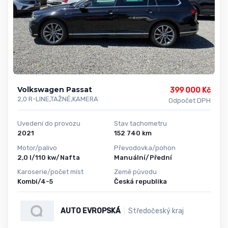
Volkswagen Passat
399 000 Kč
2,0 R-LINE,TAŽNÉ,KAMERA
Odpočet DPH
Uvedení do provozu
Stav tachometru
2021
152 740 km
Motor/palivo
Převodovka/pohon
2,0 l/110 kw/Nafta
Manuální/Přední
Karoserie/počet míst
Země původu
Kombi/4-5
Česká republika
AUTO EVROPSKÁ
Středočeský kraj