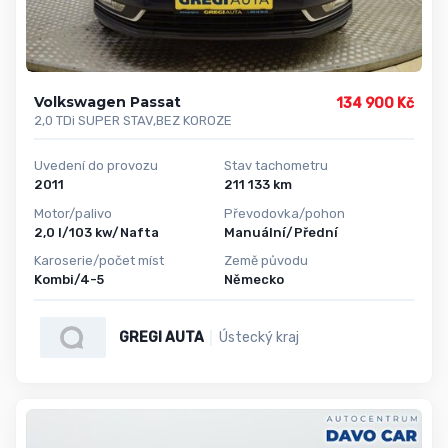
Volkswagen Passat
134 900 Kč
2,0 TDi SUPER STAV,BEZ KOROZE
Uvedení do provozu
Stav tachometru
2011
211 133 km
Motor/palivo
Převodovka/pohon
2,0 l/103 kw/Nafta
Manuální/Přední
Karoserie/počet míst
Země původu
Kombi/4-5
Německo
GREGI AUTA
Ústecký kraj