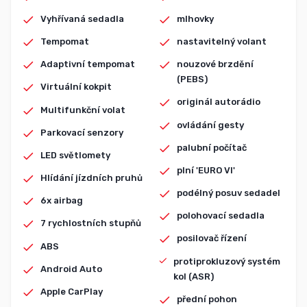
Vyhřívaná sedadla
mlhovky
Tempomat
nastavitelný volant
Adaptivní tempomat
nouzové brzdění
(PEBS)
Virtuální kokpit
originál autorádio
Multifunkční volat
ovládání gesty
Parkovací senzory
palubní počítač
LED světlomety
plní 'EURO VI'
Hlídání jízdních pruhů
podélný posuv sedadel
6x airbag
polohovací sedadla
7 rychlostních stupňů
posilovač řízení
ABS
protiprokluzový systém
Android Auto
kol (ASR)
Apple CarPlay
přední pohon