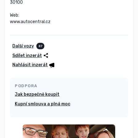
30100

Web:

www.autocentral.cz
Další vozy
87
Sdílet inzerát
Nahlásit inzerát
PODPORA
Jak bezpečně koupit
Kupní smlouva a plná moc