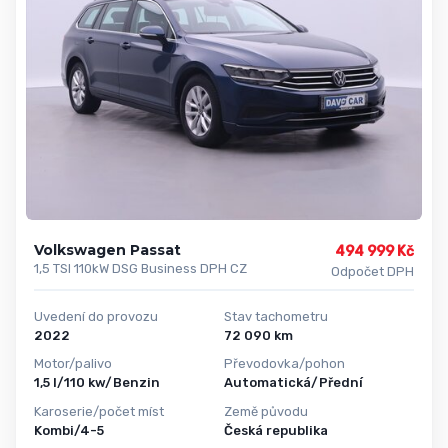
Volkswagen Passat
494 999 Kč
1,5 TSI 110kW DSG Business DPH CZ
Odpočet DPH
Uvedení do provozu
Stav tachometru
2022
72 090 km
Motor/palivo
Převodovka/pohon
1,5 l/110 kw/Benzin
Automatická/Přední
Karoserie/počet míst
Země původu
Kombi/4-5
Česká republika