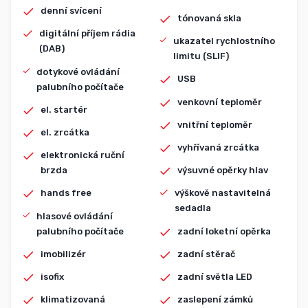
denní svícení
tónovaná skla
digitální příjem rádia
ukazatel rychlostního
(DAB)
limitu (SLIF)
dotykové ovládání
USB
palubního počítače
venkovní teploměr
el. startér
vnitřní teploměr
el. zrcátka
vyhřívaná zrcátka
elektronická ruční
brzda
výsuvné opěrky hlav
hands free
výškově nastavitelná
sedadla
hlasové ovládání
palubního počítače
zadní loketní opěrka
imobilizér
zadní stěrač
isofix
zadní světla LED
klimatizovaná
zaslepení zámků