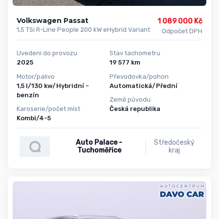
Volkswagen Passat
1 089 000 Kč
1,5 TSi R-Line People 200 kW eHybrid Variant
Odpočet DPH
Uvedení do provozu
Stav tachometru
2025
19 577 km
Motor/palivo
Převodovka/pohon
1,5 l/130 kw/Hybridní -
Automatická/Přední
benzín
Země původu
Karoserie/počet míst
Česká republika
Kombi/4-5
Auto Palace -
Středočeský
Tuchoměřice
kraj