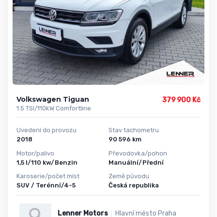
Volkswagen Tiguan
379 900 Kč
1.5 TSI/110kW Comfortline
Uvedení do provozu
Stav tachometru
2018
90 596 km
Motor/palivo
Převodovka/pohon
1,5 l/110 kw/Benzin
Manuální/Přední
Karoserie/počet míst
Země původu
SUV / Terénní/4-5
Česká republika
Lenner Motors
Hlavní město Praha