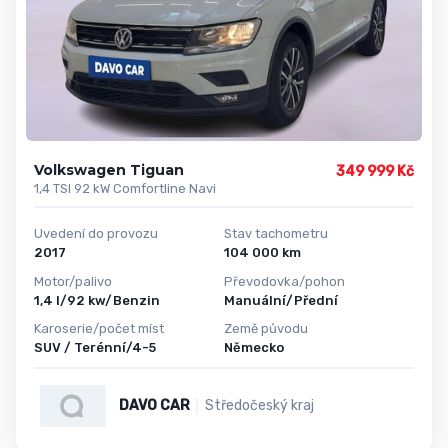
Volkswagen Tiguan
349 999 Kč
1,4 TSI 92 kW Comfortline Navi
Uvedení do provozu
Stav tachometru
2017
104 000 km
Motor/palivo
Převodovka/pohon
1,4 l/92 kw/Benzin
Manuální/Přední
Karoserie/počet míst
Země původu
SUV / Terénní/4-5
Německo
DAVO CAR
Středočeský kraj