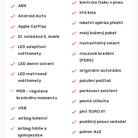
kontrola tlaku v pneu
ABS
litá kola
Android Auto
loketní opěrka přední
Apple CarPlay
malý kožený paket
El. ovládané 5. dveře
nastavitelný volant
LED adaptivní
nouzové brzdění
světlomety
(PEBS)
LED denní svícení
originální autorádio
LED matrixové
palubní počítač
světlomety
parkovací asistent
MSR - regulace
brzdného momentu
pevná střecha
USB
plní 'EURO VI'
airbag kolenní
podélný posuv sedadel
airbag řidiče a
pohon 4x2
spolujezdce