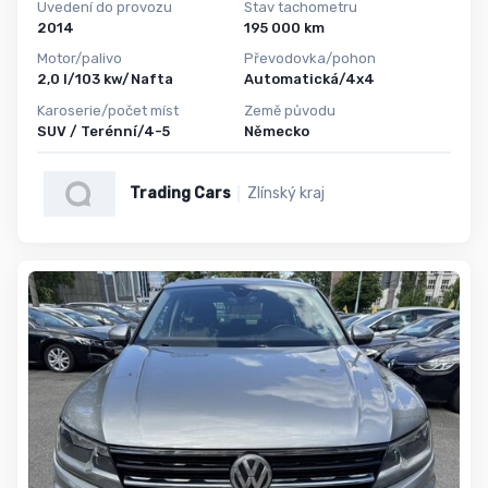
Uvedení do provozu
Stav tachometru
2014
195 000 km
Motor/palivo
Převodovka/pohon
2,0 l/103 kw/Nafta
Automatická/4x4
Karoserie/počet míst
Země původu
SUV / Terénní/4-5
Německo
Trading Cars
Zlínský kraj