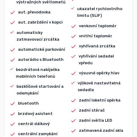
výstražných světlometů
ukazatel rychlostního
aut. převodovka
limitu (SLIF)
aut. zabrždění v kopci
venkovní teploměr
automaticky
vnitřní teploměr
zatmavovací zrcátka
vyhřívaná zrcátka
automatické parkování
vyhřívání sedadel
autorádio s Bluetooth
vpředu
bezdrátová nabíječka
výsuvné opěrky hlav
mobilních telefonů
výškově nastavitelná
bezklíčové startování a
sedadla
odemykání
zadní loketní opěrka
bluetooth
zadní stěrač
brzdový asistent
zadní světla LED
centrál dálkový
zatmavená zadní skla
centrální zamykání