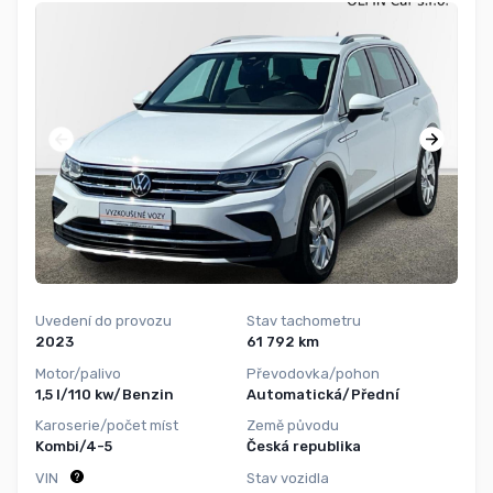
Uvedení do provozu
Stav tachometru
2023
61 792 km
Motor/palivo
Převodovka/pohon
1,5 l/110 kw/Benzin
Automatická/Přední
Karoserie/počet míst
Země původu
Kombi/4-5
Česká republika
VIN
Stav vozidla