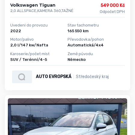
Volkswagen Tiguan
549 000 Kč
2,0 ALLSPACE,KAMERA 360,TAŽNÉ
Odpočet DPH
Uvedení do provozu
Stav tachometru
2022
165 550 km
Motor/palivo
Převodovka/pohon
2,0 l/147 kw/Nafta
Automatická/4x4
Karoserie/počet míst
Země původu
SUV / Terénní/4-5
Německo
AUTO EVROPSKÁ
Středočeský kraj