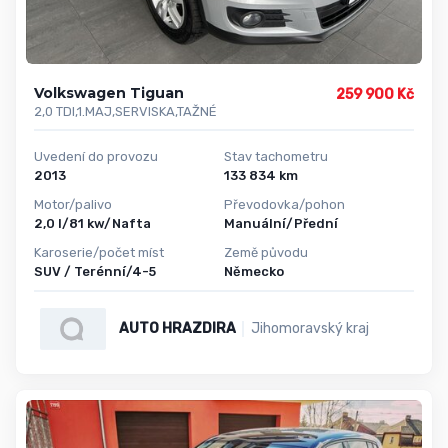
Volkswagen Tiguan
259 900 Kč
2,0 TDI,1.MAJ,SERVISKA,TAŽNÉ
Uvedení do provozu
Stav tachometru
2013
133 834 km
Motor/palivo
Převodovka/pohon
2,0 l/81 kw/Nafta
Manuální/Přední
Karoserie/počet míst
Země původu
SUV / Terénní/4-5
Německo
AUTO HRAZDIRA
Jihomoravský kraj