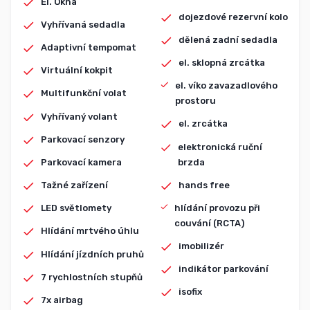
El. Okna
dojezdové rezervní kolo
Vyhřívaná sedadla
dělená zadní sedadla
Adaptivní tempomat
el. sklopná zrcátka
Virtuální kokpit
el. víko zavazadlového
Multifunkční volat
prostoru
Vyhřívaný volant
el. zrcátka
Parkovací senzory
elektronická ruční
brzda
Parkovací kamera
hands free
Tažné zařízení
hlídání provozu při
LED světlomety
couvání (RCTA)
Hlídání mrtvého úhlu
imobilizér
Hlídání jízdních pruhů
indikátor parkování
7 rychlostních stupňů
isofix
7x airbag