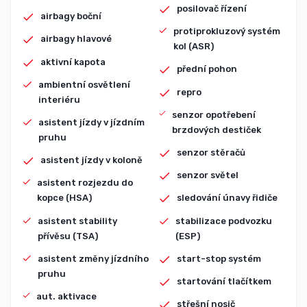
posilovač řízení
airbagy boční
protiprokluzový systém
airbagy hlavové
kol (ASR)
aktivní kapota
přední pohon
ambientní osvětlení
repro
interiéru
senzor opotřebení
asistent jízdy v jízdním
brzdových destiček
pruhu
senzor stěračů
asistent jízdy v koloně
senzor světel
asistent rozjezdu do
kopce (HSA)
sledování únavy řidiče
asistent stability
stabilizace podvozku
přívěsu (TSA)
(ESP)
asistent změny jízdního
start-stop systém
pruhu
startování tlačítkem
aut. aktivace
střešní nosič