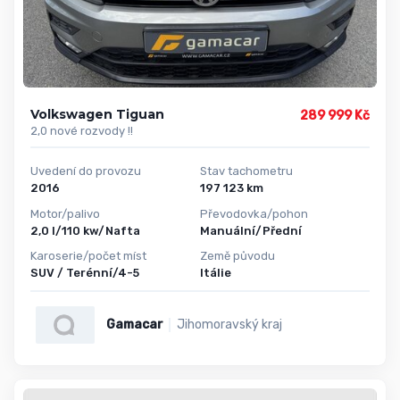
Volkswagen Tiguan
289 999 Kč
2,0 nové rozvody !!
Uvedení do provozu
Stav tachometru
2016
197 123 km
Motor/palivo
Převodovka/pohon
2,0 l/110 kw/Nafta
Manuální/Přední
Karoserie/počet míst
Země původu
SUV / Terénní/4-5
Itálie
Gamacar
Jihomoravský kraj