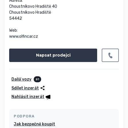
Adresa:

Choustníkovo Hradiště 40

Choustníkovo Hradiště

54442

Web:

www.olfincar.cz
Napsat prodejci
Další vozy
81
Sdílet inzerát
Nahlásit inzerát
PODPORA
Jak bezpečně koupit