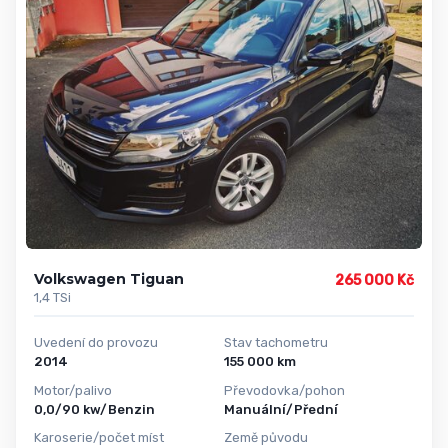
Volkswagen Tiguan
265 000 Kč
1,4 TSi
Uvedení do provozu
Stav tachometru
2014
155 000 km
Motor/palivo
Převodovka/pohon
0,0/90 kw/Benzin
Manuální/Přední
Karoserie/počet míst
Země původu