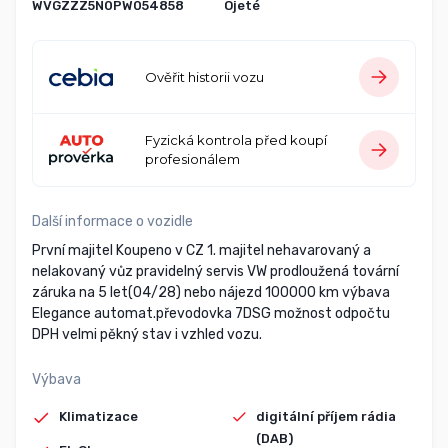
WVGZZZ5N0PW054858
Ojeté
Ověřit historii vozu
Fyzická kontrola před koupí
profesionálem
Další informace o vozidle
První majitel Koupeno v CZ 1. majitel nehavarovaný a
nelakovaný vůz pravidelný servis VW prodloužená tovární
záruka na 5 let(04/28) nebo nájezd 100000 km výbava
Elegance automat.převodovka 7DSG možnost odpočtu
DPH velmi pěkný stav i vzhled vozu.
Výbava
Klimatizace
digitální příjem rádia
(DAB)