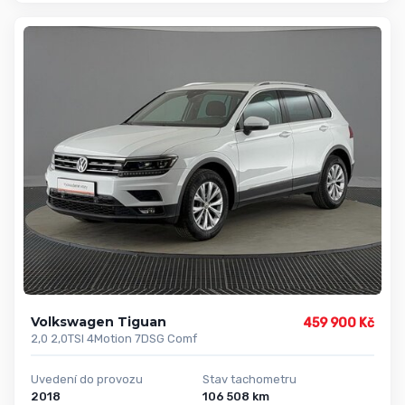
Volkswagen Tiguan
459 900 Kč
2,0 2,0TSI 4Motion 7DSG Comf
Uvedení do provozu
Stav tachometru
2018
106 508 km