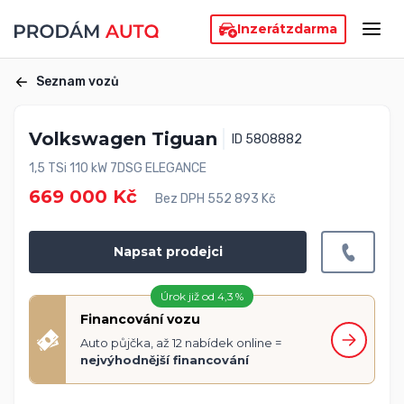
Inzerát
zdarma
Seznam vozů
Volkswagen Tiguan
ID 5808882
1,5 TSi 110 kW 7DSG ELEGANCE
669 000 Kč
Bez DPH 552 893 Kč
Napsat prodejci
Úrok již od 4,3 %
Financování vozu
Auto půjčka, až 12 nabídek online =
nejvýhodnější financování