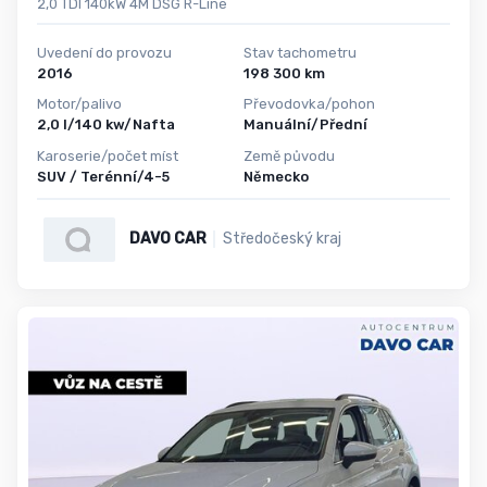
2,0 TDI 140kW 4M DSG R-Line
Uvedení do provozu
Stav tachometru
2016
198 300 km
Motor/palivo
Převodovka/pohon
2,0 l/140 kw/Nafta
Manuální/Přední
Karoserie/počet míst
Země původu
SUV / Terénní/4-5
Německo
DAVO CAR
Středočeský kraj