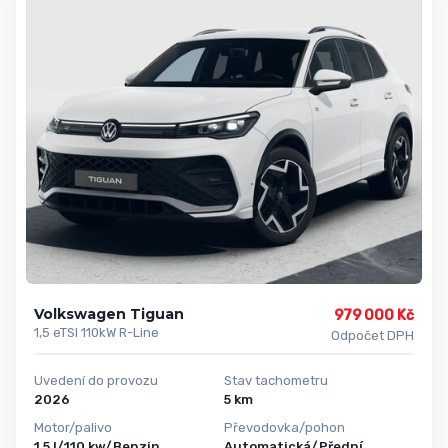
Volkswagen Tiguan
979 000 Kč
1,5 eTSI 110kW R-Line
Odpočet DPH
Uvedení do provozu
Stav tachometru
2026
5 km
Motor/palivo
Převodovka/pohon
1,5 l/110 kw/Benzin
Automatická/Přední