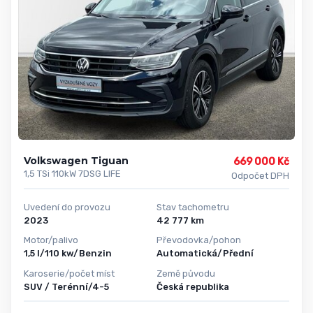
Volkswagen Tiguan
669 000 Kč
1,5 TSi 110kW 7DSG LIFE
Odpočet DPH
Uvedení do provozu
Stav tachometru
2023
42 777 km
Motor/palivo
Převodovka/pohon
1,5 l/110 kw/Benzin
Automatická/Přední
Karoserie/počet míst
Země původu
SUV / Terénní/4-5
Česká republika