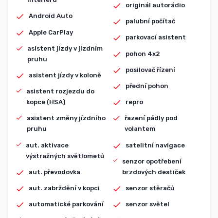
originál autorádio
Android Auto
palubní počítač
Apple CarPlay
parkovací asistent
asistent jízdy v jízdním
pohon 4x2
pruhu
posilovač řízení
asistent jízdy v koloně
přední pohon
asistent rozjezdu do
kopce (HSA)
repro
asistent změny jízdního
řazení pádly pod
pruhu
volantem
aut. aktivace
satelitní navigace
výstražných světlometů
senzor opotřebení
aut. převodovka
brzdových destiček
aut. zabrždění v kopci
senzor stěračů
automatické parkování
senzor světel