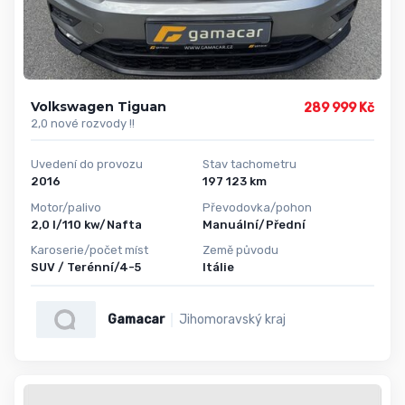
Volkswagen Tiguan
289 999 Kč
2,0 nové rozvody !!
Uvedení do provozu
Stav tachometru
2016
197 123 km
Motor/palivo
Převodovka/pohon
2,0 l/110 kw/Nafta
Manuální/Přední
Karoserie/počet míst
Země původu
SUV / Terénní/4-5
Itálie
Gamacar
Jihomoravský kraj