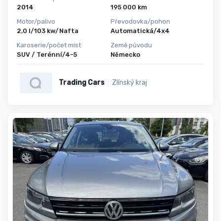
2014
195 000 km
Motor/palivo
Převodovka/pohon
2,0 l/103 kw/Nafta
Automatická/4x4
Karoserie/počet míst
Země původu
SUV / Terénní/4-5
Německo
Trading Cars
Zlínský kraj