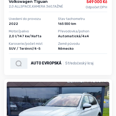
Volkswagen Tiguan
549 000 Kč
2,0 ALLSPACE,KAMERA 360,TAŽNÉ
Odpočet DPH
Uvedení do provozu
Stav tachometru
2022
165 550 km
Motor/palivo
Převodovka/pohon
2,0 l/147 kw/Nafta
Automatická/4x4
Karoserie/počet míst
Země původu
SUV / Terénní/4-5
Německo
AUTO EVROPSKÁ
Středočeský kraj