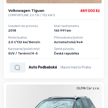
Volkswagen Tiguan
489 000 Kč
COMFORTLINE 2.0 TSI / 132 kW D
Uvedení do provozu
Stav tachometru
2018
165 991 km
Motor/palivo
Převodovka/pohon
2,0 l/132 kw/Benzin
Automatická/4x4
Karoserie/počet míst
Země původu
SUV / Terénní/4-5
Česká republika
Auto Podbabská
Hlavní město Praha