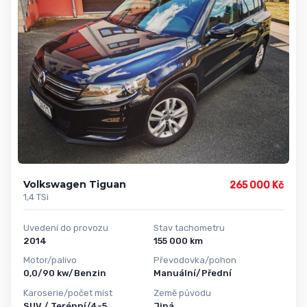
Volkswagen Tiguan
265 000 Kč
1,4 TSi
Uvedení do provozu
Stav tachometru
2014
155 000 km
Motor/palivo
Převodovka/pohon
0,0/90 kw/Benzin
Manuální/Přední
Karoserie/počet míst
Země původu
SUV / Terénní/4-5
Jiná