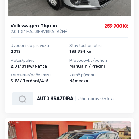
Volkswagen Tiguan
259 900 Kč
2,0 TDI,1.MAJ,SERVISKA,TAŽNÉ
Uvedení do provozu
Stav tachometru
2013
133 834 km
Motor/palivo
Převodovka/pohon
2,0 l/81 kw/Nafta
Manuální/Přední
Karoserie/počet míst
Země původu
SUV / Terénní/4-5
Německo
AUTO HRAZDIRA
Jihomoravský kraj