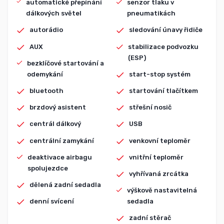
automatické přepínání
senzor tlaku v
dálkových světel
pneumatikách
autorádio
sledování únavy řidiče
AUX
stabilizace podvozku
(ESP)
bezklíčové startování a
odemykání
start-stop systém
bluetooth
startování tlačítkem
brzdový asistent
střešní nosič
centrál dálkový
USB
centrální zamykání
venkovní teploměr
deaktivace airbagu
vnitřní teploměr
spolujezdce
vyhřívaná zrcátka
dělená zadní sedadla
výškově nastavitelná
denní svícení
sedadla
zadní stěrač