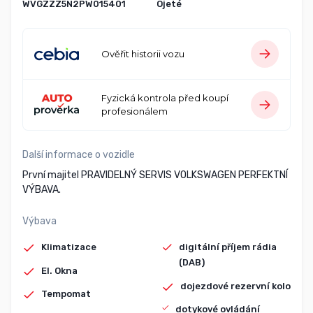
WVGZZZ5N2PW015401
Ojeté
Ověřit historii vozu
Fyzická kontrola před koupí
profesionálem
Další informace o vozidle
První majitel PRAVIDELNÝ SERVIS VOLKSWAGEN PERFEKTNÍ
VÝBAVA.
Výbava
Klimatizace
digitální příjem rádia
(DAB)
El. Okna
dojezdové rezervní kolo
Tempomat
dotykové ovládání