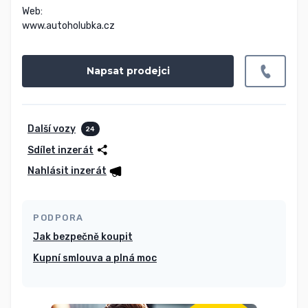
Web:

www.autoholubka.cz
Napsat prodejci
Další vozy
24
Sdílet inzerát
Nahlásit inzerát
PODPORA
Jak bezpečně koupit
Kupní smlouva a plná moc