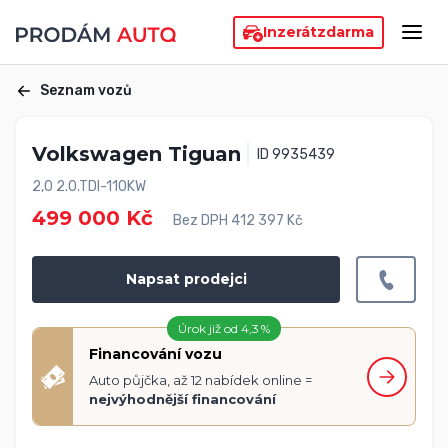
Inzerát
zdarma
Seznam vozů
Volkswagen Tiguan
ID 9935439
2,0 2.0.TDI-110KW
499 000 Kč
Bez DPH 412 397 Kč
Napsat prodejci
Úrok již od 4,3 %
Financování vozu
Auto půjčka, až 12 nabídek online =
nejvýhodnější financování