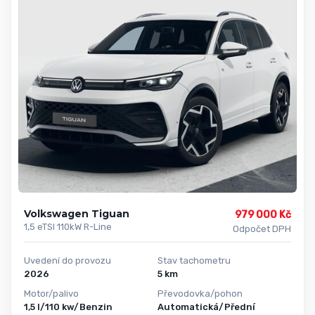
Volkswagen Tiguan
979 000 Kč
1,5 eTSI 110kW R-Line
Odpočet DPH
Uvedení do provozu
Stav tachometru
2026
5 km
Motor/palivo
Převodovka/pohon
1,5 l/110 kw/Benzin
Automatická/Přední