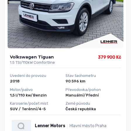
Volkswagen Tiguan
379 900 Kč
1.5 TSI/110kW Comfortline
Uvedení do provozu
Stav tachometru
2018
90 596 km
Motor/palivo
Převodovka/pohon
1,5 l/110 kw/Benzin
Manuální/Přední
Karoserie/počet míst
Země původu
SUV / Terénní/4-5
Česká republika
Lenner Motors
Hlavní město Praha