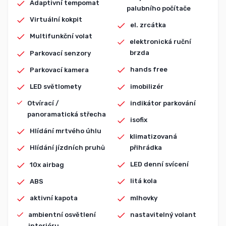
Adaptivní tempomat
palubního počítače
Virtuální kokpit
el. zrcátka
Multifunkční volat
elektronická ruční
brzda
Parkovací senzory
hands free
Parkovací kamera
imobilizér
LED světlomety
indikátor parkování
Otvírací /
panoramatická střecha
isofix
Hlídání mrtvého úhlu
klimatizovaná
přihrádka
Hlídání jízdních pruhů
LED denní svícení
10x airbag
litá kola
ABS
mlhovky
aktivní kapota
nastavitelný volant
ambientní osvětlení
interiéru