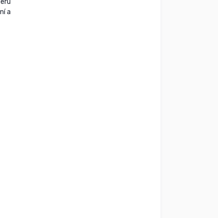
meru
ní a