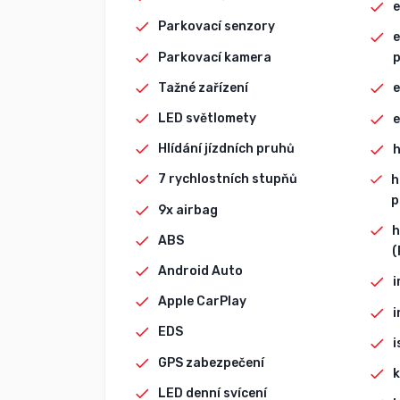
e
Parkovací senzory
e
Parkovací kamera
p
Tažné zařízení
e
LED světlomety
e
Hlídání jízdních pruhů
h
7 rychlostních stupňů
h
p
9x airbag
h
ABS
(
Android Auto
i
Apple CarPlay
i
EDS
i
GPS zabezpečení
k
LED denní svícení