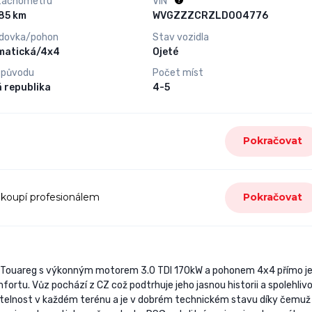
tachometru
VIN
164 585 km
WVGZZZCRZLD004776
dovka/pohon
Stav vozidla
matická/4x4
Ojeté
 původu
Počet míst
 republika
4-5
Pokračovat
 koupí profesionálem
Pokračovat
 Touareg s výkonným motorem 3.0 TDI 170kW a pohonem 4x4 přímo j
rtu. Vůz pochází z CZ což podtrhuje jeho jasnou historii a spolehlivo
žitelnost v každém terénu a je v dobrém technickém stavu díky čemuž 