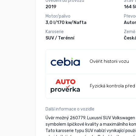
Uvedení do provozu
Stav 
2019
Motor/palivo
Převo
3,0 l/170 kw/Nafta
Auto
Karoserie
Země
SUV / Terénní
Česká
Ověřit historii vozu
Fyzická kontrola před
Další informace o vozidle
Úvěr možný 260779. Luxusní SUV Volkswagen
symbolem špičkové kvality a maximálního komfo
Tato karoserie typu SUV nabízí vynikající pou