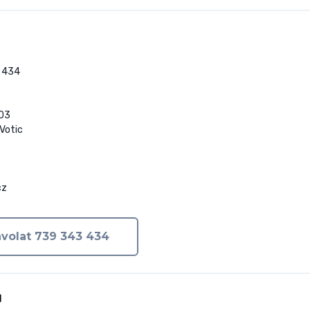
434

03

Votic

cz
volat 739 343 434