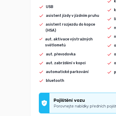
k
USB
k
asistent jízdy v jízdním pruhu
l
asistent rozjezdu do kopce
n
(HSA)
n
aut. aktivace výstražných
světlometů
aut. převodovka
o
aut. zabrždění v kopci
o
automatické parkování
p
bluetooth
Pojištění vozu
Porovnejte nabídky předních pojiš