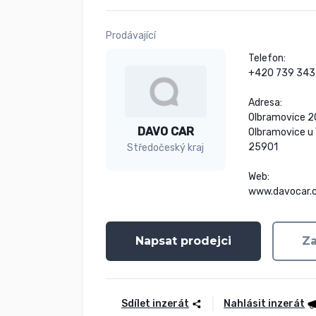
Prodávající
Telefon:

+420 739 343 
Adresa:

Olbramovice 2
DAVO CAR
Olbramovice u 
25901

Středočeský kraj
Web:

www.davocar.
Napsat prodejci
Za
Sdílet inzerát
Nahlásit inzerát