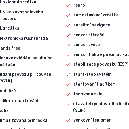
l. sklopná zrcátka
repro
l. víko zavazadlového
samostmívací zrcátka
rostoru
satelitní navigace
l. zrcátka
senzor stěračů
lektronická ruční brzda
senzor světel
ands free
senzor tlaku v pneumatiká
lasové ovládání palubního
stabilizace podvozku (ESP)
očítače
start-stop systém
lídání provozu při couvání
RCTA)
startování tlačítkem
mobilizér
tónovaná skla
ndikátor parkování
ukazatel rychlostního limit
(SLIF)
sofix
venkovní teploměr
limatizovaná přihrádka