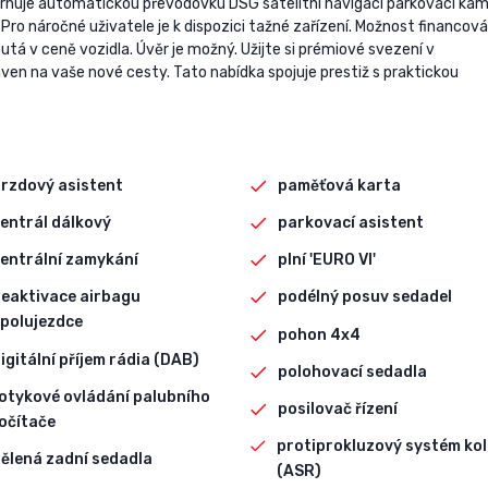
ahrnuje automatickou převodovku DSG satelitní navigaci parkovací ka
ro náročné uživatele je k dispozici tažné zařízení. Možnost financová
tá v ceně vozidla. Úvěr je možný. Užijte si prémiové svezení v
en na vaše nové cesty. Tato nabídka spojuje prestiž s praktickou
rzdový asistent
paměťová karta
entrál dálkový
parkovací asistent
entrální zamykání
plní 'EURO VI'
eaktivace airbagu
podélný posuv sedadel
polujezdce
pohon 4x4
igitální příjem rádia (DAB)
polohovací sedadla
otykové ovládání palubního
posilovač řízení
očítače
protiprokluzový systém kol
ělená zadní sedadla
(ASR)