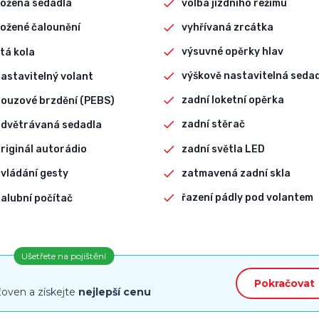
volba jízdního režimu
ožená sedadla
vyhřívaná zrcátka
ožené čalounění
výsuvné opěrky hlav
itá kola
výškově nastavitelná seda
astavitelný volant
zadní loketní opěrka
ouzové brzdění (PEBS)
zadní stěrač
odvětrávaná sedadla
zadní světla LED
riginál autorádio
zatmavená zadní skla
vládání gesty
řazení pádly pod volantem
alubní počítač
Ušetřete na pojištění
Pokračovat
ťoven a získejte
nejlepší cenu