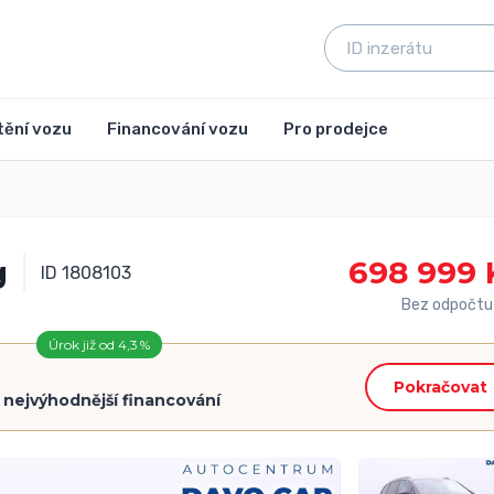
tění vozu
Financování vozu
Pro prodejce
g
698 999 
ID 1808103
Bez odpočtu
Úrok již od 4,3 %
Pokračovat
=
nejvýhodnější financování