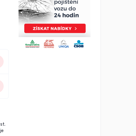
e
st.
je