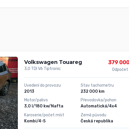
Volkswagen Touareg
379 000
3,0 TDI V6 Tiptronic
Odpočet
Uvedení do provozu
Stav tachometru
2013
232 000 km
Motor/palivo
Převodovka/pohon
3,0 l/180 kw/Nafta
Automatická/4x4
Karoserie/počet míst
Země původu
Kombi/4-5
Česká republika