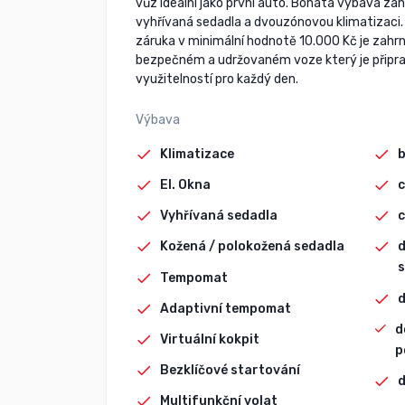
vůz ideální jako první auto. Bohatá výbava z
vyhřívaná sedadla a dvouzónovou klimatizaci. P
záruka v minimální hodnotě 10.000 Kč je zahrnu
bezpečném a udržovaném voze který je připrav
využitelností pro každý den.
Výbava
Klimatizace
b
El. Okna
c
Vyhřívaná sedadla
c
Kožená / polokožená sedadla
d
s
Tempomat
d
Adaptivní tempomat
d
Virtuální kokpit
p
Bezklíčové startování
d
Multifunkční volat