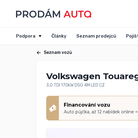
Podpora
Články
Seznam prodejců
Pojiš
Seznam vozů
Volkswagen Touare
3,0 TDI 170kW DSG 4M LED CZ
Financování vozu
Auto půjčka, až 12 nabídek online 