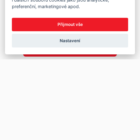
preferenční, marketingové apod.
Přijmout vše
Nastavení
Copyright © 2026
Prodej
Koupě
Vložit inzerát
Najít auto
Jak prodat auto
Jak koupit auto
Pro prodejce
Financování vozu