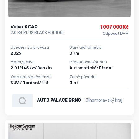
Volvo XC40
1 007 000 Kč
2,0 B4 PLUS BLACK EDITION
Odpočet DPH
Uvedení do provozu
Stav tachometru
2025
0 km
Motor/palivo
Převodovka/pohon
2,0 l/145 kw/Benzin
Automatická/Přední
Karoserie/počet míst
Země původu
SUV / Terénní/4-5
Jiná
AUTO PALACE BRNO
Jihomoravský kraj