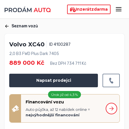
Inzerát
zdarma
Seznam vozů
Volvo XC40
ID 4100287
2,0 B3 FWD Plus Dark 7405
889 000 Kč
Bez DPH 734 711 Kč
Napsat prodejci
Úrok již od 4,3 %
Financování vozu
Auto půjčka, až 12 nabídek online =
nejvýhodnější financování