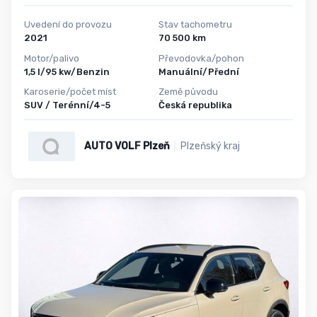
Uvedení do provozu
Stav tachometru
2021
70 500 km
Motor/palivo
Převodovka/pohon
1,5 l/95 kw/Benzin
Manuální/Přední
Karoserie/počet míst
Země původu
SUV / Terénní/4-5
Česká republika
AUTO VOLF Plzeň
Plzeňský kraj