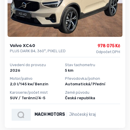
Volvo XC40
978 075 Kč
PLUS DARK B4, 360°, PIXEL LED
Odpočet DPH
Uvedení do provozu
Stav tachometru
2026
5 km
Motor/palivo
Převodovka/pohon
2,0 l/145 kw/Benzin
Automatická/Přední
Karoserie/počet míst
Země původu
SUV / Terénní/4-5
Česká republika
MACH MOTORS
Jihočeský kraj