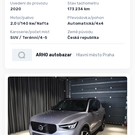
Uvedení do provozu
Stav tachometru
2020
173 234 km
Motor/palivo
Převodovka/pohon
2,0 l/140 kw/Nafta
Automatická/4x4
Karoserie/počet míst
Země původu
SUV / Terénní/4-5
Česká republika
ARHO autobazar
Hlavní město Praha