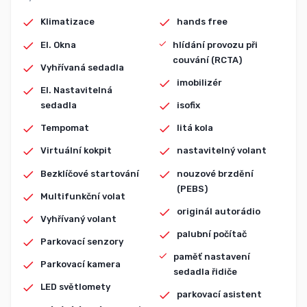
Klimatizace
hands free
El. Okna
hlídání provozu při
couvání (RCTA)
Vyhřívaná sedadla
imobilizér
El. Nastavitelná
sedadla
isofix
Tempomat
litá kola
Virtuální kokpit
nastavitelný volant
Bezklíčové startování
nouzové brzdění
(PEBS)
Multifunkční volat
originál autorádio
Vyhřívaný volant
palubní počítač
Parkovací senzory
paměť nastavení
Parkovací kamera
sedadla řidiče
LED světlomety
parkovací asistent