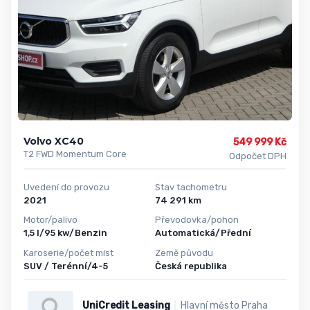
Volvo XC40
549 999 Kč
T2 FWD Momentum Core
Odpočet DPH
Uvedení do provozu
Stav tachometru
2021
74 291 km
Motor/palivo
Převodovka/pohon
1,5 l/95 kw/Benzin
Automatická/Přední
Karoserie/počet míst
Země původu
SUV / Terénní/4-5
Česká republika
UniCredit Leasing
Hlavní město Praha