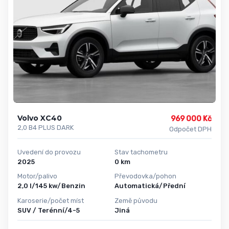
Volvo XC40
969 000 Kč
2,0 B4 PLUS DARK
Odpočet DPH
Uvedení do provozu
Stav tachometru
2025
0 km
Motor/palivo
Převodovka/pohon
2,0 l/145 kw/Benzin
Automatická/Přední
Karoserie/počet míst
Země původu
SUV / Terénní/4-5
Jiná