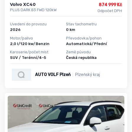
Volvo XC40
874 999 Kč
PLUS DARK B3 FWD 120kW
Odpočet DPH
Uvedení do provozu
Stav tachometru
2026
0 km
Motor/palivo
Převodovka/pohon
2,0 l/120 kw/Benzin
Automatická/Přední
Karoserie/počet míst
Země původu
SUV / Terénní/4-5
Česká republika
AUTO VOLF Plzeň
Plzeňský kraj