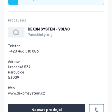
Prodávající
DEKOM SYSTEM - VOLVO
Pardubický kraj
Telefon:

+420 466 510 086

Adresa:

Hradecká 537

Pardubice

53009

Web:

www.dekomsystem.cz
Napsat prodejci