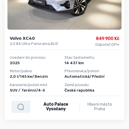
Volvo XC40
849 900 Kč
2,0 B4 Ultra Panorama,BLIS
Odpočet DPH
Uvedení do provozu
Stav tachometru
2025
14 437 km
Motor/palivo
Převodovka/pohon
2,0 l/145 kw/Benzin
Automatická/Přední
Karoserie/počet míst
Země původu
SUV / Terénní/4-5
Česká republika
Auto Palace
Hlavní město
Vysočany
Praha