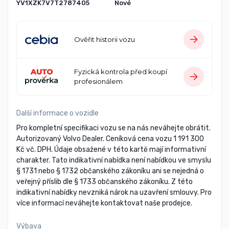
YV1XZK7V7T2787405
Nové
Ověřit historii vozu
Fyzická kontrola před koupí
profesionálem
Další informace o vozidle
Pro kompletní specifikaci vozu se na nás neváhejte obrátit.
Autorizovaný Volvo Dealer. Ceníková cena vozu 1 191 300
Kč vč. DPH. Údaje obsažené v této kartě mají informativní
charakter. Tato indikativní nabídka není nabídkou ve smyslu
§ 1731 nebo § 1732 občanského zákoníku ani se nejedná o
veřejný příslib dle § 1733 občanského zákoníku. Z této
indikativní nabídky nevzniká nárok na uzavření smlouvy. Pro
více informací neváhejte kontaktovat naše prodejce.
Výbava