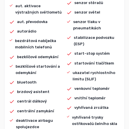
senzor stěračů
aut. aktivace
výstražných světlometů
senzor světel
aut. převodovka
senzor tlaku v
pneumatikách
autorádio
stabilizace podvozku
bezdrátová nabíječka
(ESP)
mobilních telefonů
start-stop systém
bezklíčové odemykání
startování tlačítkem
bezklíčové startování a
odemykání
ukazatel rychlostního
limitu (SLIF)
bluetooth
venkovní teploměr
brzdový asistent
vnitřní teploměr
centrál dálkový
vyhřívaná zrcátka
centrální zamykání
vyhřívané trysky
deaktivace airbagu
ostřikovačů čelního skla
spolujezdce