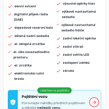
výsuvné opěrky hlav
denní svícení
výškově nastavitelná
digitální příjem rádia
sedadla
(DAB)
výškově nastavitelné
dojezdové rezervní kolo
sedadlo řidiče
dělená zadní sedadla
zadní loketní opěrka
el. sklopná zrcátka
zadní stěrač
el. víko zavazadlového
zadní světla LED
prostoru
zaslepení zámků
el. zrcátka
záruka
elektronická ruční
brzda
Ušetřete na pojištění
Pojištění vozu
Porovnejte nabídky předních pojišťoven
a získejte
nejlepší cenu