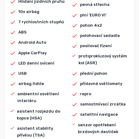
Hlídání jízdních pruhů
pevná střecha
10x airbag
plní 'EURO VI'
7 rychlostních stupňů
pohon 4x2
ABS
polohovací sedadla
Android Auto
posilovač řízení
Apple CarPlay
protiprokluzový systém
kol (ASR)
LED denní svícení
přední pohon
USB
přídavné světlomety
airbag řidiče
repro
ambientní osvětlení
interiéru
samostmívací zrcátka
asistent rozjezdu do
satelitní navigace
kopce (HSA)
senzor opotřebení
asistent stability
brzdových destiček
přívěsu (TSA)