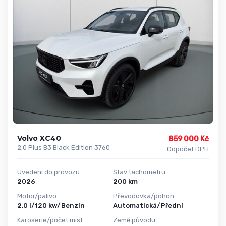
Volvo XC40
859 000 Kč
2,0 Plus B3 Black Edition 3760
Odpočet DPH
Uvedení do provozu
Stav tachometru
2026
200 km
Motor/palivo
Převodovka/pohon
2,0 l/120 kw/Benzin
Automatická/Přední
Karoserie/počet míst
Země původu