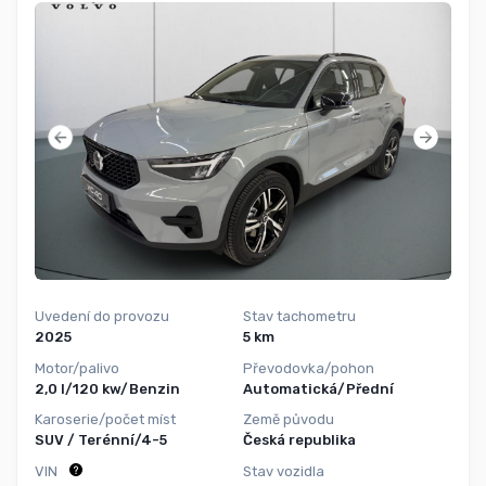
Uvedení do provozu
Stav tachometru
2025
5 km
Motor/palivo
Převodovka/pohon
2,0 l/120 kw/Benzin
Automatická/Přední
Karoserie/počet míst
Země původu
SUV / Terénní/4-5
Česká republika
VIN
Stav vozidla