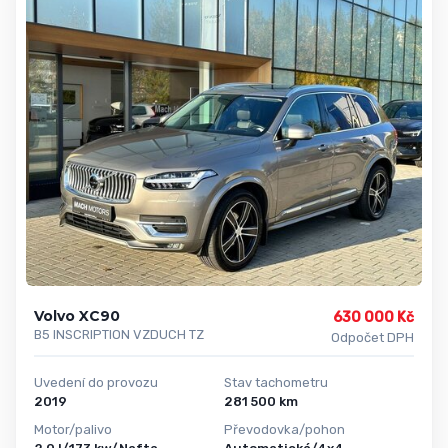
Volvo XC90
630 000 Kč
B5 INSCRIPTION VZDUCH TZ
Odpočet DPH
Uvedení do provozu
Stav tachometru
2019
281 500 km
Motor/palivo
Převodovka/pohon