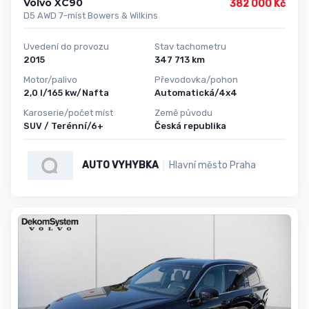
Volvo XC90
382 000 Kč
D5 AWD 7-míst Bowers & Wilkins
Uvedení do provozu
Stav tachometru
2015
347 713 km
Motor/palivo
Převodovka/pohon
2,0 l/165 kw/Nafta
Automatická/4x4
Karoserie/počet míst
Země původu
SUV / Terénní/6+
Česká republika
AUTO VYHYBKA
Hlavní město Praha