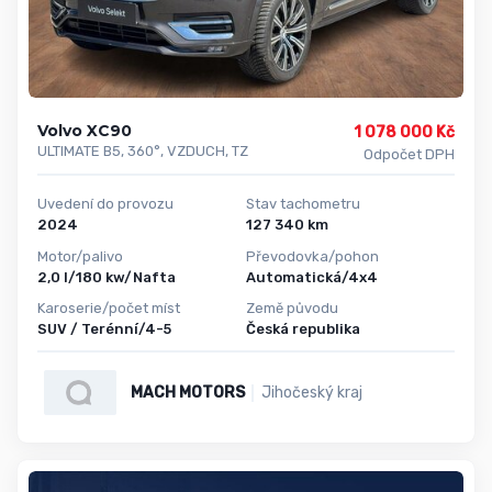
Volvo XC90
1 078 000 Kč
ULTIMATE B5, 360°, VZDUCH, TZ
Odpočet DPH
Uvedení do provozu
Stav tachometru
2024
127 340 km
Motor/palivo
Převodovka/pohon
2,0 l/180 kw/Nafta
Automatická/4x4
Karoserie/počet míst
Země původu
SUV / Terénní/4-5
Česká republika
MACH MOTORS
Jihočeský kraj