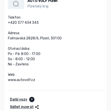
AUTO VOLF Plzeň
Plzeňský kraj
Telefon:

+420 377 434 343

Adresa:

Folmavská 2828/6, Plzeň, 301 00

Otvírací doba:

Po - Pá: 8:00 - 17:00

So - 8:00 - 12:00

Ne - Zavřeno

Web:

www.autovolf.cz
Další vozy
0
Sdílet inzerát