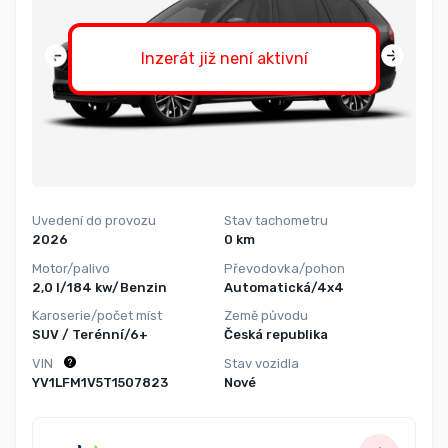
Inzerát již není aktivní
Uvedení do provozu
Stav tachometru
2026
0 km
Motor/palivo
Převodovka/pohon
2,0 l/184 kw/Benzin
Automatická/4x4
Karoserie/počet míst
Země původu
SUV / Terénní/6+
Česká republika
VIN
Stav vozidla
YV1LFM1V5T1507823
Nové