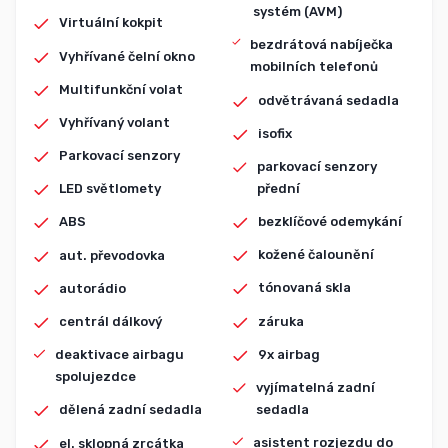
systém (AVM)
Virtuální kokpit
bezdrátová nabíječka
Vyhřívané čelní okno
mobilních telefonů
Multifunkční volat
odvětrávaná sedadla
Vyhřívaný volant
isofix
Parkovací senzory
parkovací senzory
přední
LED světlomety
bezklíčové odemykání
ABS
kožené čalounění
aut. převodovka
tónovaná skla
autorádio
záruka
centrál dálkový
9x airbag
deaktivace airbagu
spolujezdce
vyjímatelná zadní
sedadla
dělená zadní sedadla
asistent rozjezdu do
el. sklopná zrcátka