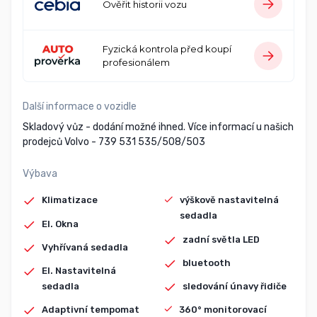
Ověřit historii vozu
Fyzická kontrola před koupí
profesionálem
Další informace o vozidle
Skladový vůz - dodání možné ihned. Více informací u našich
prodejců Volvo - 739 531 535/508/503
Výbava
Klimatizace
výškově nastavitelná
sedadla
El. Okna
zadní světla LED
Vyhřívaná sedadla
bluetooth
El. Nastavitelná
sedadla
sledování únavy řidiče
Adaptivní tempomat
360° monitorovací