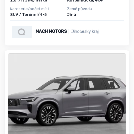
2,0 l/173 kw/Nafta
Automatická/4x4
Karoserie/počet míst
Země původu
SUV / Terénní/4-5
Jiná
MACH MOTORS
Jihočeský kraj