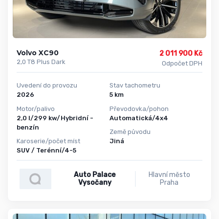
Volvo XC90
2 011 900 Kč
2,0 T8 Plus Dark
Odpočet DPH
Uvedení do provozu
Stav tachometru
2026
5 km
Motor/palivo
Převodovka/pohon
2,0 l/299 kw/Hybridní -
Automatická/4x4
benzín
Země původu
Karoserie/počet míst
Jiná
SUV / Terénní/4-5
Auto Palace
Hlavní město
Vysočany
Praha