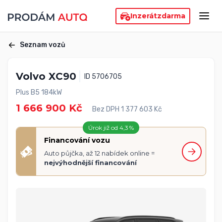
Inzerát
zdarma
Seznam vozů
Volvo XC90
ID 5706705
Plus B5 184kW
1 666 900 Kč
Bez DPH 1 377 603 Kč
Úrok již od 4,3 %
Financování vozu
Auto půjčka, až 12 nabídek online =
nejvýhodnější financování