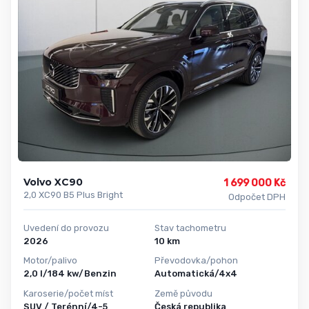
Volvo XC90
1 699 000 Kč
2,0 XC90 B5 Plus Bright
Odpočet DPH
Uvedení do provozu
Stav tachometru
2026
10 km
Motor/palivo
Převodovka/pohon
2,0 l/184 kw/Benzin
Automatická/4x4
Karoserie/počet míst
Země původu
SUV / Terénní/4-5
Česká republika