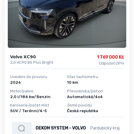
Volvo XC90
1 769 000 Kč
2,0 XC90 B5 Plus Bright
Odpočet DPH
Uvedení do provozu
Stav tachometru
2026
10 km
Motor/palivo
Převodovka/pohon
2,0 l/184 kw/Benzin
Automatická/4x4
Karoserie/počet míst
Země původu
SUV / Terénní/4-5
Česká republika
DEKOM SYSTEM - VOLVO
Pardubický kraj