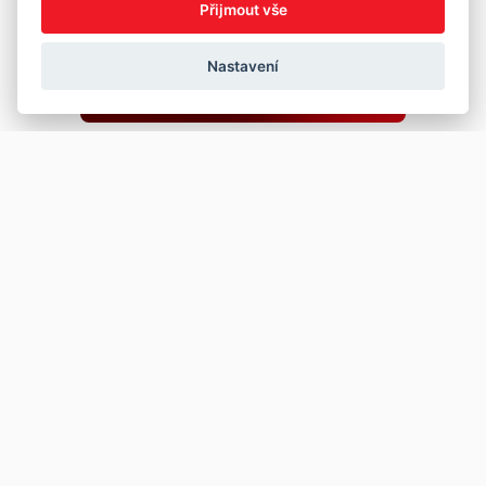
Přijmout vše
Nastavení
Copyright © 2026
Prodej
Koupě
Vložit inzerát
Najít auto
Jak prodat auto
Jak koupit auto
Pro prodejce
Financování vozu
Premium
Pojištění vozu