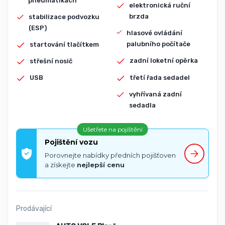
pneumatikách
elektronická ruční
brzda
stabilizace podvozku
(ESP)
hlasové ovládání
palubního počítače
startování tlačítkem
zadní loketní opěrka
střešní nosič
třetí řada sedadel
USB
vyhřívaná zadní
sedadla
Ušetřete na pojištění
Pojištění vozu
Porovnejte nabídky předních pojišťoven
a získejte
nejlepší cenu
Prodávající