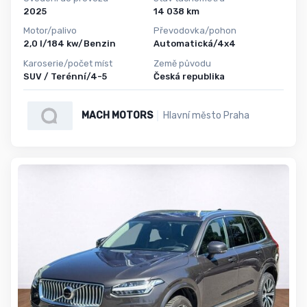
2025
14 038 km
Motor/palivo
Převodovka/pohon
2,0 l/184 kw/Benzin
Automatická/4x4
Karoserie/počet míst
Země původu
SUV / Terénní/4-5
Česká republika
MACH MOTORS
Hlavní město Praha