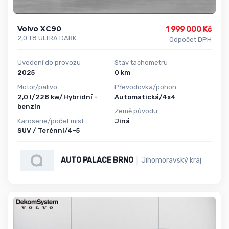
Volvo XC90
1 999 000 Kč
2,0 T8 ULTRA DARK
Odpočet DPH
Uvedení do provozu
Stav tachometru
2025
0 km
Motor/palivo
Převodovka/pohon
2,0 l/228 kw/Hybridní -
Automatická/4x4
benzín
Země původu
Karoserie/počet míst
Jiná
SUV / Terénní/4-5
AUTO PALACE BRNO
Jihomoravský kraj