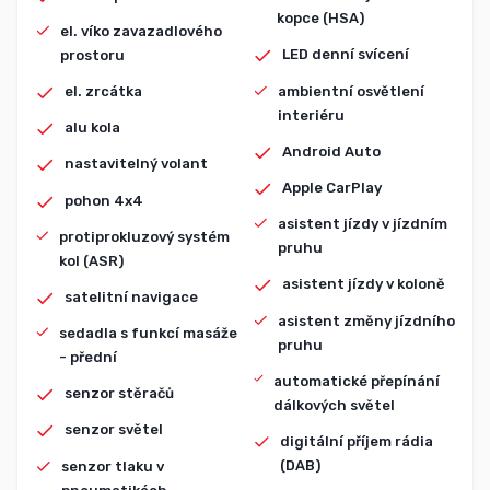
kopce (HSA)
el. víko zavazadlového
LED denní svícení
prostoru
ambientní osvětlení
el. zrcátka
interiéru
alu kola
Android Auto
nastavitelný volant
Apple CarPlay
pohon 4x4
asistent jízdy v jízdním
protiprokluzový systém
pruhu
kol (ASR)
asistent jízdy v koloně
satelitní navigace
asistent změny jízdního
sedadla s funkcí masáže
pruhu
- přední
automatické přepínání
senzor stěračů
dálkových světel
senzor světel
digitální příjem rádia
(DAB)
senzor tlaku v