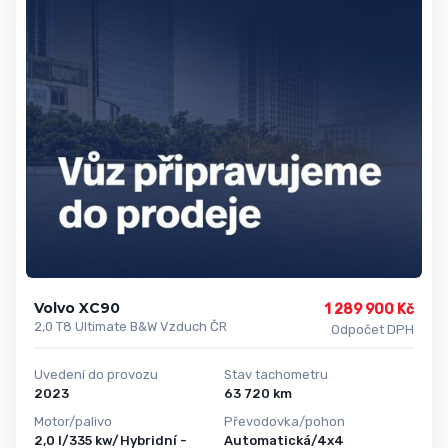
Volvo XC90
1 289 900 Kč
2,0 T8 Ultimate B&W Vzduch ČR
Odpočet DPH
Uvedení do provozu
Stav tachometru
2023
63 720 km
Motor/palivo
Převodovka/pohon
2,0 l/335 kw/Hybridní -
Automatická/4x4