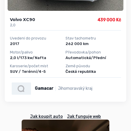
Volvo XC90
439 000 Kč
2,0
Uvedení do provozu
Stav tachometru
2017
262 000 km
Motor/palivo
Převodovka/pohon
2,0 l/173 kw/Nafta
Automatická/Přední
Karoserie/počet míst
Země původu
SUV / Terénní/4-5
Česká republika
Gamacar
Jihomoravský kraj
Jak koupit auto
Jak funguje web