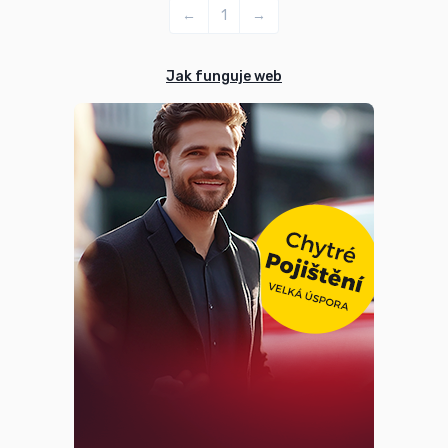
←
1
→
Jak funguje web