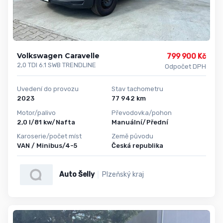
Volkswagen Caravelle
799 900 Kč
2,0 TDI 6.1 SWB TRENDLINE
Odpočet DPH
Uvedení do provozu
Stav tachometru
2023
77 942 km
Motor/palivo
Převodovka/pohon
2,0 l/81 kw/Nafta
Manuální/Přední
Karoserie/počet míst
Země původu
VAN / Minibus/4-5
Česká republika
Auto Šelly
Plzeňský kraj