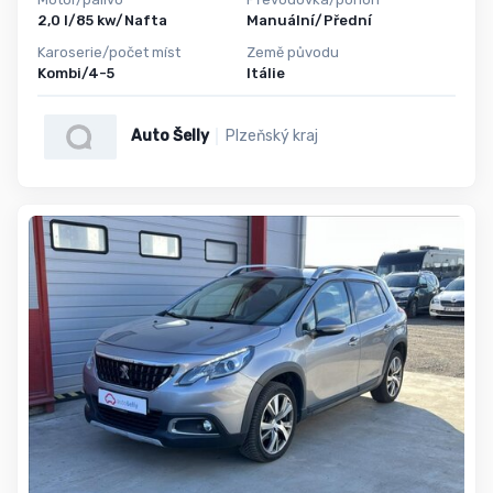
2,0 l/85 kw/Nafta
Manuální/Přední
Karoserie/počet míst
Země původu
Kombi/4-5
Itálie
Auto Šelly
Plzeňský kraj