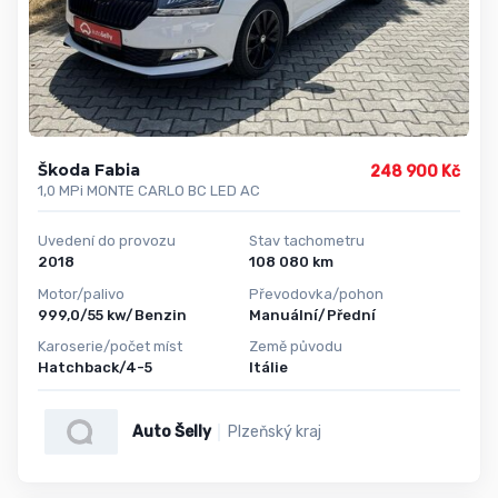
Škoda Fabia
248 900 Kč
1,0 MPi MONTE CARLO BC LED AC
Uvedení do provozu
Stav tachometru
2018
108 080 km
Motor/palivo
Převodovka/pohon
999,0/55 kw/Benzin
Manuální/Přední
Karoserie/počet míst
Země původu
Hatchback/4-5
Itálie
Auto Šelly
Plzeňský kraj