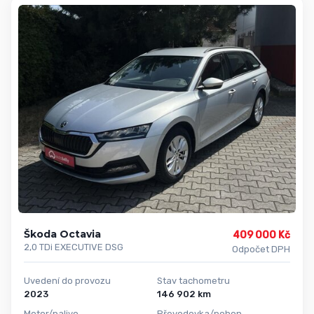
Škoda Octavia
409 000 Kč
2,0 TDi EXECUTIVE DSG
Odpočet DPH
Uvedení do provozu
Stav tachometru
2023
146 902 km
Motor/palivo
Převodovka/pohon