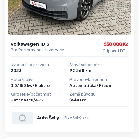
Volkswagen ID.3
550 000 Kč
Pro Performance rezervace
Odpočet DPH
Uvedení do provozu
Stav tachometru
2023
92 268 km
Motor/palivo
Převodovka/pohon
0,0/150 kw/Elektro
Automatická/Přední
Karoserie/počet míst
Země původu
Hatchback/4-5
Švédsko
Auto Šelly
Plzeňský kraj