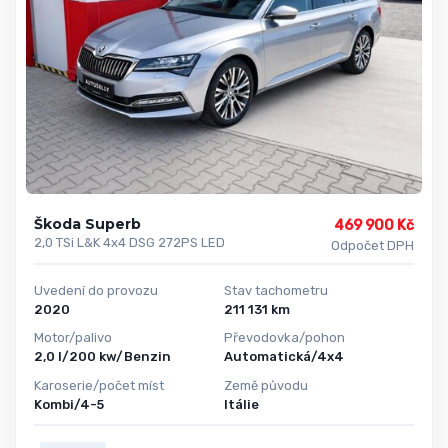
Škoda Superb
469 900 Kč
2,0 TSi L&K 4x4 DSG 272PS LED
Odpočet DPH
Uvedení do provozu
Stav tachometru
2020
211 131 km
Motor/palivo
Převodovka/pohon
2,0 l/200 kw/Benzin
Automatická/4x4
Karoserie/počet míst
Země původu
Kombi/4-5
Itálie