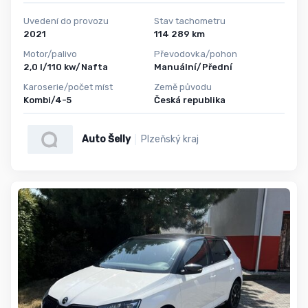
Uvedení do provozu
Stav tachometru
2021
114 289 km
Motor/palivo
Převodovka/pohon
2,0 l/110 kw/Nafta
Manuální/Přední
Karoserie/počet míst
Země původu
Kombi/4-5
Česká republika
Auto Šelly
Plzeňský kraj