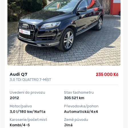
Audi Q7
235 000 Kč
3,0 TDi QUATTRO 7-MÍST
Uvedení do provozu
Stav tachometru
2012
305 521 km
Motor/palivo
Převodovka/pohon
3,0 l/180 kw/Nafta
Automatická/4x4
Karoserie/počet míst
Země původu
Kombi/4-5
Jiná