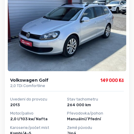
Volkswagen Golf
149 000 Kč
2,0 TDi Comfortline
Uvedení do provozu
Stav tachometru
2013
264 000 km
Motor/palivo
Převodovka/pohon
2,0 l/103 kw/Nafta
Manuální/Přední
Karoserie/počet míst
Země původu
Kombi/4-5
Jiná