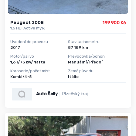
Peugeot 2008
199 900 Kč
1,6 HDi Active my16
Uvedení do provozu
Stav tachometru
2017
87 189 km
Motor/palivo
Převodovka/pohon
1,6 l/73 kw/Nafta
Manuální/Přední
Karoserie/počet míst
Země původu
Kombi/4-5
Itálie
Auto Šelly
Plzeňský kraj