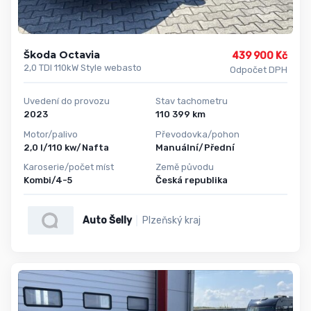
Škoda Octavia
439 900 Kč
2,0 TDI 110kW Style webasto
Odpočet DPH
Uvedení do provozu
Stav tachometru
2023
110 399 km
Motor/palivo
Převodovka/pohon
2,0 l/110 kw/Nafta
Manuální/Přední
Karoserie/počet míst
Země původu
Kombi/4-5
Česká republika
Auto Šelly
Plzeňský kraj