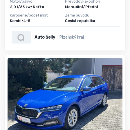
Motor/palivo
Převodovka/pohon
2,0 l/85 kw/Nafta
Manuální/Přední
Karoserie/počet míst
Země původu
Kombi/4-5
Česká republika
Auto Šelly
Plzeňský kraj