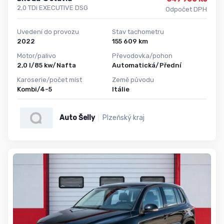
2,0 TDi EXECUTIVE DSG
Odpočet DPH
Uvedení do provozu
Stav tachometru
2022
155 609 km
Motor/palivo
Převodovka/pohon
2,0 l/85 kw/Nafta
Automatická/Přední
Karoserie/počet míst
Země původu
Kombi/4-5
Itálie
Auto Šelly
Plzeňský kraj