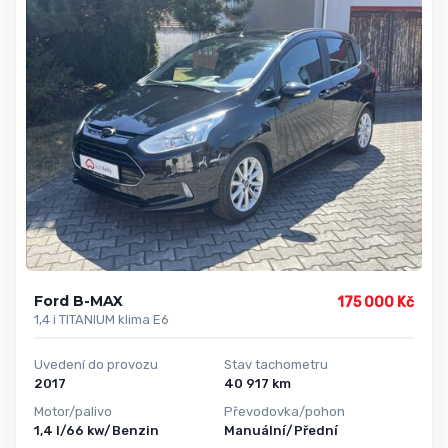
Ford B-MAX
175 000 Kč
1,4 i TITANIUM klima E6
Uvedení do provozu
Stav tachometru
2017
40 917 km
Motor/palivo
Převodovka/pohon
1,4 l/66 kw/Benzin
Manuální/Přední