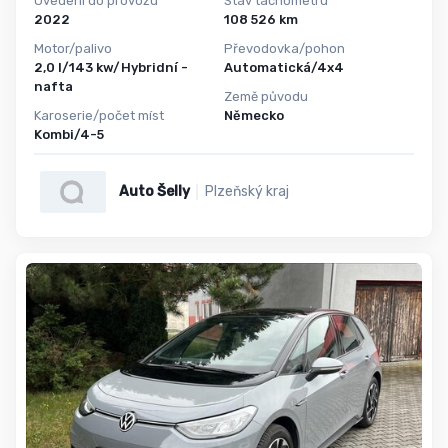
Uvedení do provozu
Stav tachometru
2022
108 526 km
Motor/palivo
Převodovka/pohon
2,0 l/143 kw/Hybridní -
Automatická/4x4
nafta
Země původu
Karoserie/počet míst
Německo
Kombi/4-5
Auto Šelly
Plzeňský kraj