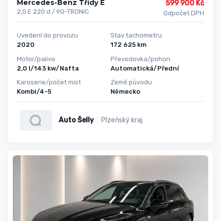
Mercedes-Benz Třídy E
599 900 Kč
2,0 E 220 d / 9G-TRONIC
Odpočet DPH
Uvedení do provozu
Stav tachometru
2020
172 625 km
Motor/palivo
Převodovka/pohon
2,0 l/143 kw/Nafta
Automatická/Přední
Karoserie/počet míst
Země původu
Kombi/4-5
Německo
Auto Šelly
Plzeňský kraj