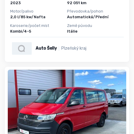
2023
92 051 km
Motor/palivo
Převodovka/pohon
2,0 l/85 kw/Nafta
Automatická/Přední
Karoserie/počet míst
Země původu
Kombi/4-5
Itálie
Auto Šelly
Plzeňský kraj