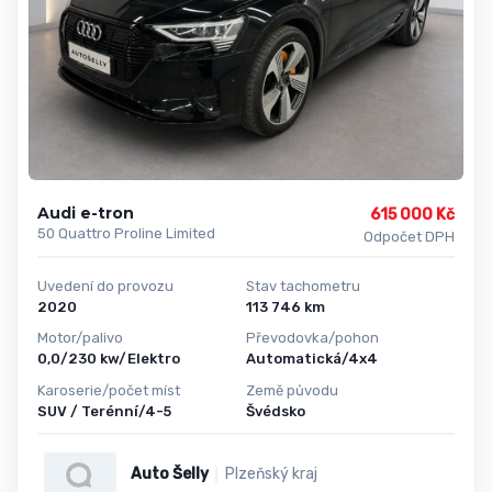
Audi e-tron
615 000 Kč
50 Quattro Proline Limited
Odpočet DPH
Uvedení do provozu
Stav tachometru
2020
113 746 km
Motor/palivo
Převodovka/pohon
0,0/230 kw/Elektro
Automatická/4x4
Karoserie/počet míst
Země původu
SUV / Terénní/4-5
Švédsko
Auto Šelly
Plzeňský kraj