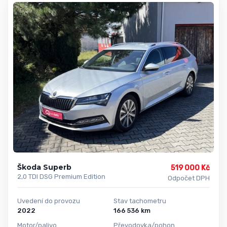
Škoda Superb
519 000 Kč
2,0 TDI DSG Premium Edition
Odpočet DPH
Uvedení do provozu
Stav tachometru
2022
166 536 km
Motor/palivo
Převodovka/pohon