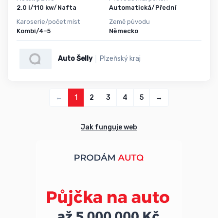
2,0 l/110 kw/Nafta
Automatická/Přední
Karoserie/počet míst
Země původu
Kombi/4-5
Německo
Auto Šelly
Plzeňský kraj
←
1
2
3
4
5
→
Jak funguje web