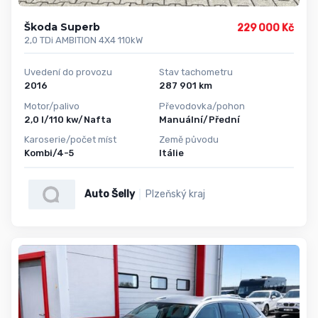
Škoda Superb
229 000 Kč
2,0 TDi AMBITION 4X4 110kW
Uvedení do provozu
Stav tachometru
2016
287 901 km
Motor/palivo
Převodovka/pohon
2,0 l/110 kw/Nafta
Manuální/Přední
Karoserie/počet míst
Země původu
Kombi/4-5
Itálie
Auto Šelly
Plzeňský kraj