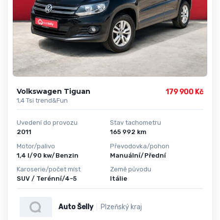
Volkswagen Tiguan
179 900 Kč
1,4 Tsi trend&Fun
Uvedení do provozu
Stav tachometru
2011
165 992 km
Motor/palivo
Převodovka/pohon
1,4 l/90 kw/Benzin
Manuální/Přední
Karoserie/počet míst
Země původu
SUV / Terénní/4-5
Itálie
Auto Šelly
Plzeňský kraj