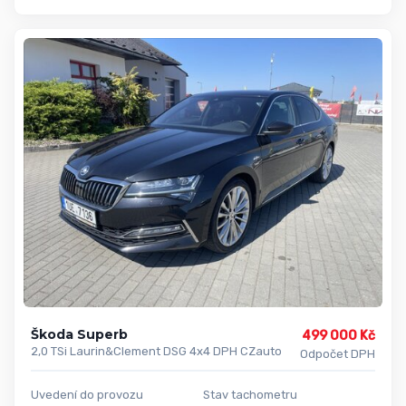
Škoda Superb
499 000 Kč
2,0 TSi Laurin&Clement DSG 4x4 DPH CZauto
Odpočet DPH
Uvedení do provozu
Stav tachometru