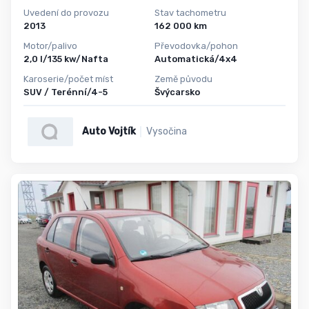
Uvedení do provozu
Stav tachometru
2013
162 000 km
Motor/palivo
Převodovka/pohon
2,0 l/135 kw/Nafta
Automatická/4x4
Karoserie/počet míst
Země původu
SUV / Terénní/4-5
Švýcarsko
Auto Vojtík
Vysočina