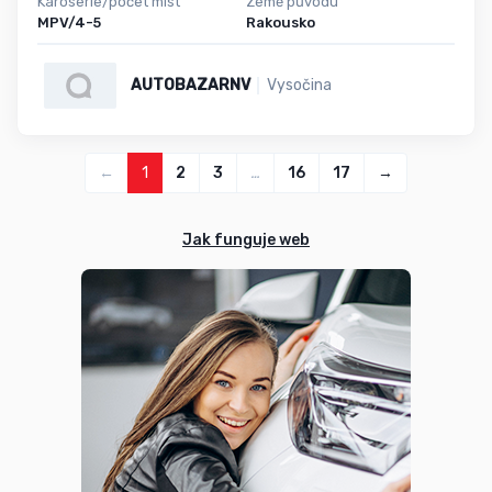
Karoserie/počet míst
Země původu
MPV/4-5
Rakousko
AUTOBAZARNV
Vysočina
←
1
2
3
…
16
17
→
Jak funguje web