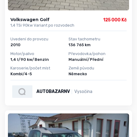
Volkswagen Golf
125 000 Kč
1,4 TSi 90kw Variant po rozvodech
Uvedení do provozu
Stav tachometru
2010
136 765 km
Motor/palivo
Převodovka/pohon
1,4 l/90 kw/Benzin
Manuální/Přední
Karoserie/počet míst
Země původu
Kombi/4-5
Německo
AUTOBAZARNV
Vysočina