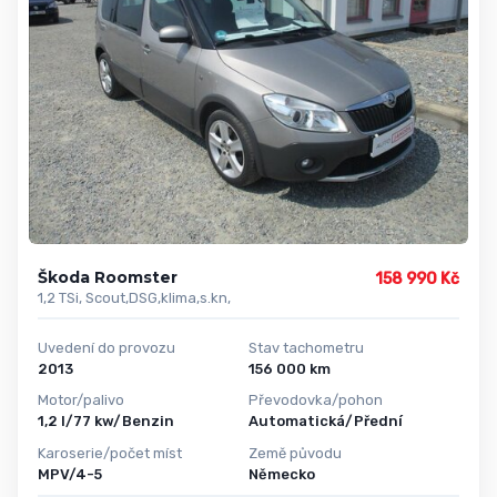
Škoda Roomster
158 990 Kč
1,2 TSi, Scout,DSG,klima,s.kn,
Uvedení do provozu
Stav tachometru
2013
156 000 km
Motor/palivo
Převodovka/pohon
1,2 l/77 kw/Benzin
Automatická/Přední
Karoserie/počet míst
Země původu
MPV/4-5
Německo