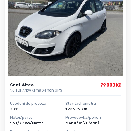
Seat Altea
79 000 Kč
1,6 TDi 77kw Klima Xenon GPS
Uvedení do provozu
Stav tachometru
2011
193 979 km
Motor/palivo
Převodovka/pohon
1,6 l/77 kw/Nafta
Manuální/Přední