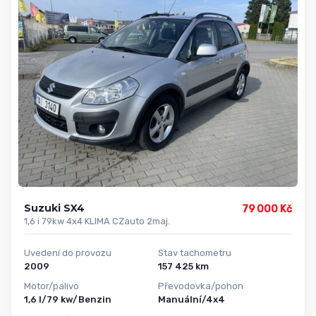
Suzuki SX4
79 000 Kč
1,6 i 79kw 4x4 KLIMA CZauto 2maj.
Uvedení do provozu
Stav tachometru
2009
157 425 km
Motor/palivo
Převodovka/pohon
1,6 l/79 kw/Benzin
Manuální/4x4