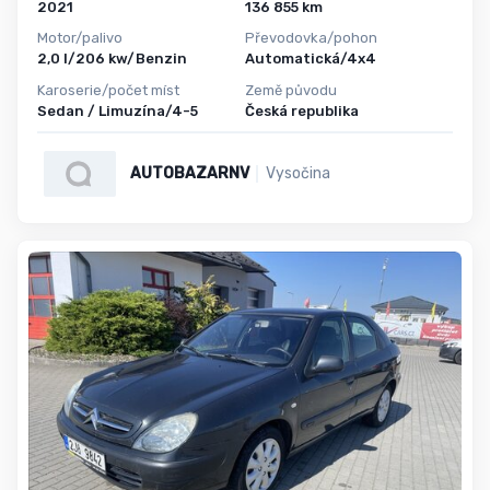
2021
136 855 km
Motor/palivo
Převodovka/pohon
2,0 l/206 kw/Benzin
Automatická/4x4
Karoserie/počet míst
Země původu
Sedan / Limuzína/4-5
Česká republika
AUTOBAZARNV
Vysočina