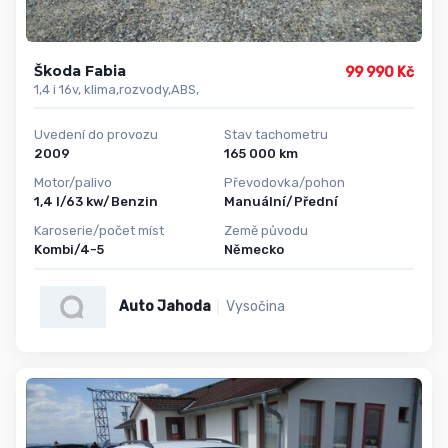
Škoda Fabia
99 990 Kč
1,4 i 16v, klima,rozvody,ABS,
Uvedení do provozu
Stav tachometru
2009
165 000 km
Motor/palivo
Převodovka/pohon
1,4 l/63 kw/Benzin
Manuální/Přední
Karoserie/počet míst
Země původu
Kombi/4-5
Německo
Auto Jahoda
Vysočina