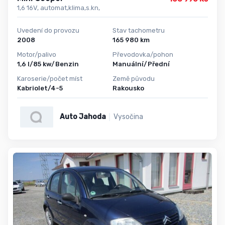
1,6 16V, automat,klima,s.kn,
Uvedení do provozu
Stav tachometru
2008
165 980 km
Motor/palivo
Převodovka/pohon
1,6 l/85 kw/Benzin
Manuální/Přední
Karoserie/počet míst
Země původu
Kabriolet/4-5
Rakousko
Auto Jahoda
Vysočina