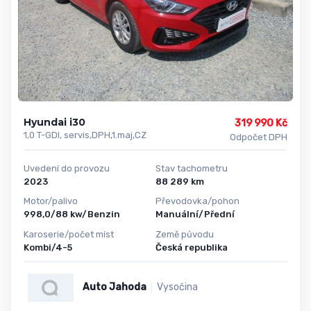
Hyundai i30
319 990 Kč
1,0 T-GDI, servis,DPH,1.maj,CZ
Odpočet DPH
Uvedení do provozu
Stav tachometru
2023
88 289 km
Motor/palivo
Převodovka/pohon
998,0/88 kw/Benzin
Manuální/Přední
Karoserie/počet míst
Země původu
Kombi/4-5
Česká republika
Auto Jahoda
Vysočina