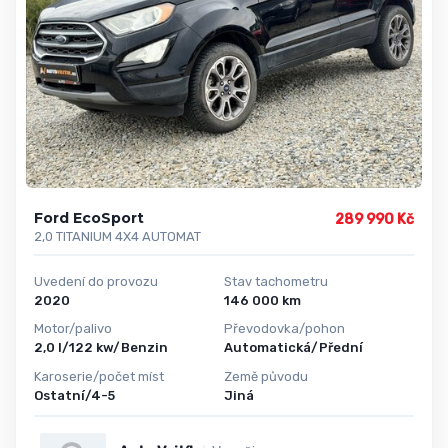
Ford EcoSport
289 990 Kč
2,0 TITANIUM 4X4 AUTOMAT
Uvedení do provozu
Stav tachometru
2020
146 000 km
Motor/palivo
Převodovka/pohon
2,0 l/122 kw/Benzin
Automatická/Přední
Karoserie/počet míst
Země původu
Ostatní/4-5
Jiná