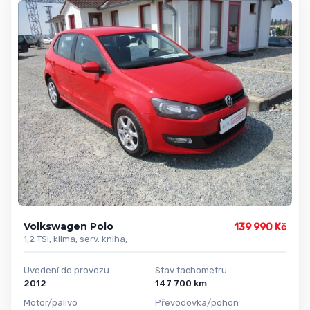
Volkswagen Polo
139 990 Kč
1,2 TSi, klima, serv. kniha,
Uvedení do provozu
Stav tachometru
2012
147 700 km
Motor/palivo
Převodovka/pohon