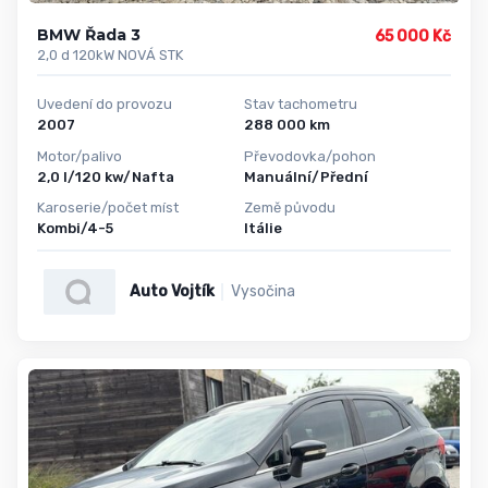
BMW Řada 3
65 000 Kč
2,0 d 120kW NOVÁ STK
Uvedení do provozu
Stav tachometru
2007
288 000 km
Motor/palivo
Převodovka/pohon
2,0 l/120 kw/Nafta
Manuální/Přední
Karoserie/počet míst
Země původu
Kombi/4-5
Itálie
Auto Vojtík
Vysočina