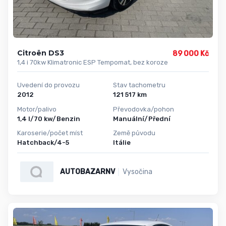
Citroën DS3
89 000 Kč
1,4 i 70kw Klimatronic ESP Tempomat, bez koroze
Uvedení do provozu
Stav tachometru
2012
121 517 km
Motor/palivo
Převodovka/pohon
1,4 l/70 kw/Benzin
Manuální/Přední
Karoserie/počet míst
Země původu
Hatchback/4-5
Itálie
AUTOBAZARNV
Vysočina