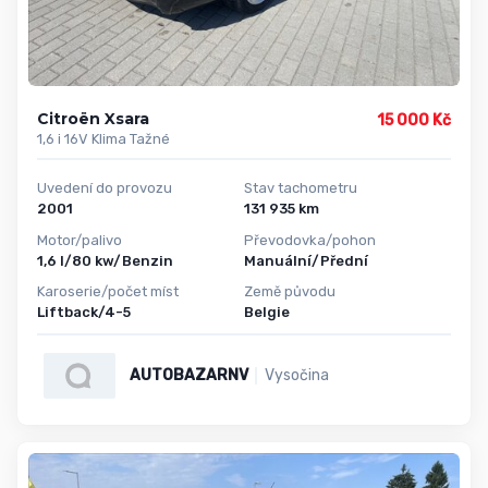
Citroën Xsara
15 000 Kč
1,6 i 16V Klima Tažné
Uvedení do provozu
Stav tachometru
2001
131 935 km
Motor/palivo
Převodovka/pohon
1,6 l/80 kw/Benzin
Manuální/Přední
Karoserie/počet míst
Země původu
Liftback/4-5
Belgie
AUTOBAZARNV
Vysočina