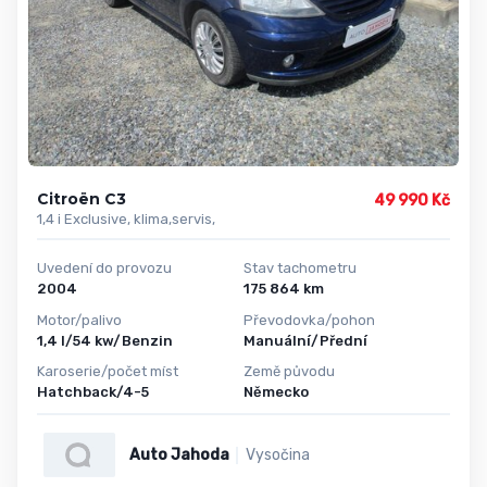
Citroën C3
49 990 Kč
1,4 i Exclusive, klima,servis,
Uvedení do provozu
Stav tachometru
2004
175 864 km
Motor/palivo
Převodovka/pohon
1,4 l/54 kw/Benzin
Manuální/Přední
Karoserie/počet míst
Země původu
Hatchback/4-5
Německo
Auto Jahoda
Vysočina