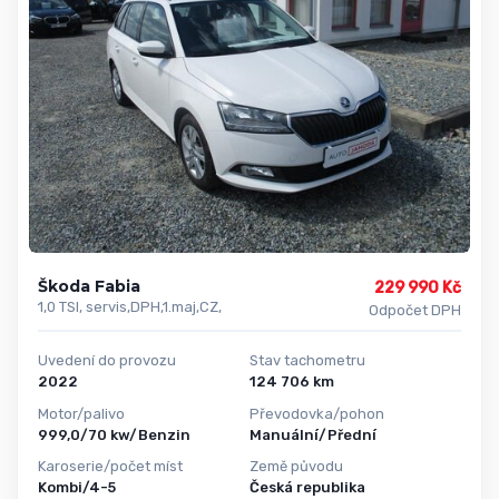
Škoda Fabia
229 990 Kč
1,0 TSI, servis,DPH,1.maj,CZ,
Odpočet DPH
Uvedení do provozu
Stav tachometru
2022
124 706 km
Motor/palivo
Převodovka/pohon
999,0/70 kw/Benzin
Manuální/Přední
Karoserie/počet míst
Země původu
Kombi/4-5
Česká republika