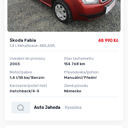
Škoda Fabia
48 990 Kč
1,4 i, klimatizace, ABS,ASR,
Uvedení do provozu
Stav tachometru
2003
154 768 km
Motor/palivo
Převodovka/pohon
1,4 l/55 kw/Benzin
Manuální/Přední
Karoserie/počet míst
Země původu
Hatchback/4-5
Německo
Auto Jahoda
Vysočina