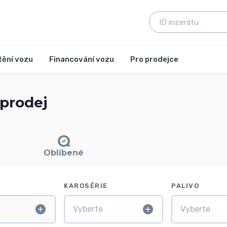
tění vozu
Financování vozu
Pro prodejce
 prodej
Oblíbené
KAROSÉRIE
PALIVO