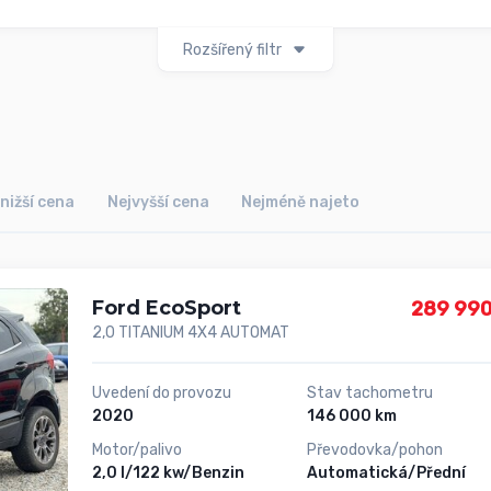
Rozšířený filtr
nižší cena
Nejvyšší cena
Nejméně najeto
Ford EcoSport
289 990
2,0 TITANIUM 4X4 AUTOMAT
Uvedení do provozu
Stav tachometru
2020
146 000 km
Motor/palivo
Převodovka/pohon
2,0 l/122 kw/Benzin
Automatická/Přední