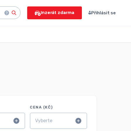
Inzerát zdarma
Přihlásit se
CENA (KČ)