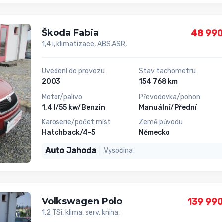
Škoda Fabia
48 990
1,4 i, klimatizace, ABS,ASR,
Uvedení do provozu
Stav tachometru
2003
154 768 km
Motor/palivo
Převodovka/pohon
1,4 l/55 kw/Benzin
Manuální/Přední
Karoserie/počet míst
Země původu
Hatchback/4-5
Německo
Auto Jahoda
Vysočina
Volkswagen Polo
139 990
1,2 TSi, klima, serv. kniha,