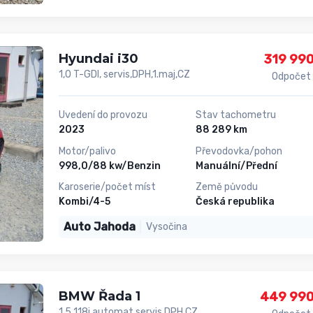
Hyundai i30
319 990
1,0 T-GDI, servis,DPH,1.maj,CZ
Odpočet
Uvedení do provozu
Stav tachometru
2023
88 289 km
Motor/palivo
Převodovka/pohon
998,0/88 kw/Benzin
Manuální/Přední
Karoserie/počet míst
Země původu
Kombi/4-5
Česká republika
Auto Jahoda
Vysočina
BMW Řada 1
449 990
1,5 118i,automat,servis,DPH,CZ