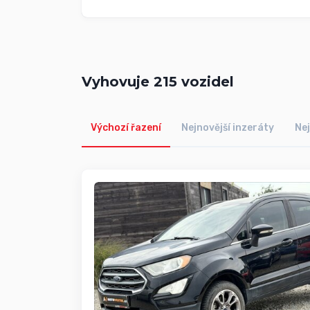
Vyhovuje
215
vozidel
Výchozí řazení
Nejnovější inzeráty
Nej