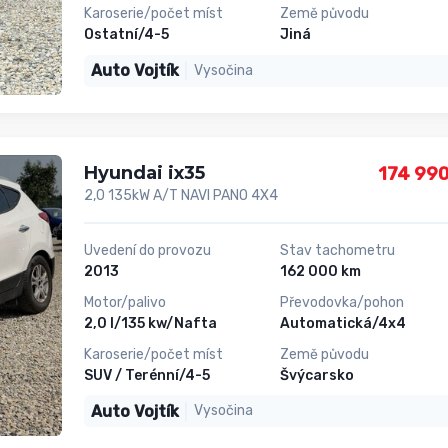
Karoserie/počet míst
Země původu
Ostatní/4-5
Jiná
Auto Vojtík
Vysočina
Hyundai ix35
174 990
2,0 135kW A/T NAVI PANO 4X4
Uvedení do provozu
Stav tachometru
2013
162 000 km
Motor/palivo
Převodovka/pohon
2,0 l/135 kw/Nafta
Automatická/4x4
Karoserie/počet míst
Země původu
SUV / Terénní/4-5
Švýcarsko
Auto Vojtík
Vysočina