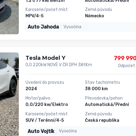
1,2 l/77 kw/Benzin
Automatická/Přední
Karoserie/počet míst
Země původu
MPV/4-5
Německo
Auto Jahoda
Vysočina
Tesla Model Y
799 990
0,0 220kW NOVÉ V ČR DPH 38tKm
Odpočet
Uvedení do provozu
Stav tachometru
2024
38 000 km
Motor/palivo
Převodovka/pohon
0,0/220 kw/Elektro
Automatická/Přední
Karoserie/počet míst
Země původu
SUV / Terénní/4-5
Česká republika
Auto Vojtík
Vysočina