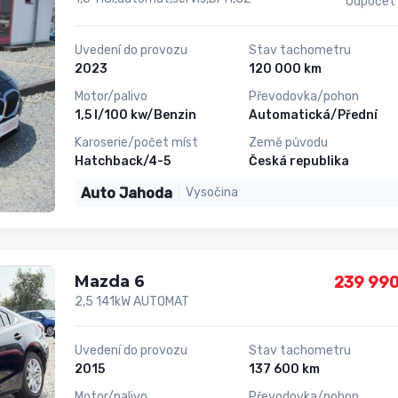
Odpočet
Uvedení do provozu
Stav tachometru
2023
120 000 km
Motor/palivo
Převodovka/pohon
1,5 l/100 kw/Benzin
Automatická/Přední
Karoserie/počet míst
Země původu
Hatchback/4-5
Česká republika
Auto Jahoda
Vysočina
Mazda 6
239 990
2,5 141kW AUTOMAT
Uvedení do provozu
Stav tachometru
2015
137 600 km
Motor/palivo
Převodovka/pohon