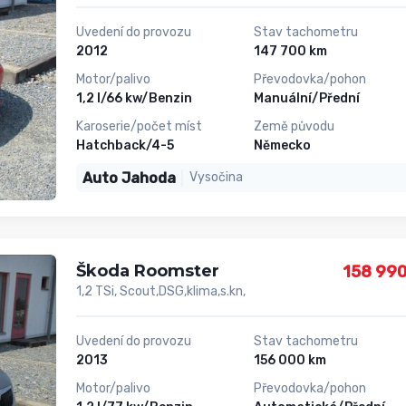
Uvedení do provozu
Stav tachometru
2012
147 700 km
Motor/palivo
Převodovka/pohon
1,2 l/66 kw/Benzin
Manuální/Přední
Karoserie/počet míst
Země původu
Hatchback/4-5
Německo
Auto Jahoda
Vysočina
Škoda Roomster
158 990
1,2 TSi, Scout,DSG,klima,s.kn,
Uvedení do provozu
Stav tachometru
2013
156 000 km
Motor/palivo
Převodovka/pohon