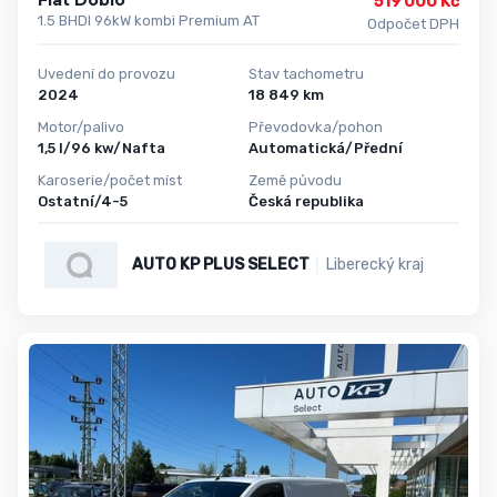
Fiat Dobló
519 000 Kč
1.5 BHDI 96kW kombi Premium AT
Odpočet DPH
Uvedení do provozu
Stav tachometru
2024
18 849 km
Motor/palivo
Převodovka/pohon
1,5 l/96 kw/Nafta
Automatická/Přední
Karoserie/počet míst
Země původu
Ostatní/4-5
Česká republika
AUTO KP PLUS SELECT
Liberecký kraj