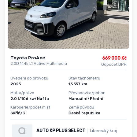
Toyota ProAce
669 000 Kč
2.0D 144k L1 Active Multimedia
Odpočet DPH
Uvedení do provozu
Stav tachometru
2025
13 557 km
Motor/palivo
Převodovka/pohon
2,0 l/106 kw/Nafta
Manuální/Přední
Karoserie/počet míst
Země původu
Skříň/3
Česká republika
AUTO KP PLUS SELECT
Liberecký kraj