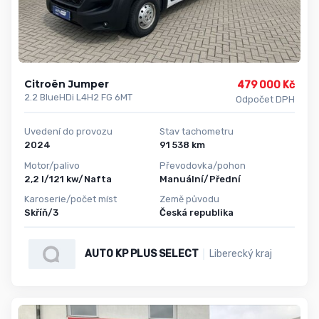
Citroën Jumper
479 000 Kč
2.2 BlueHDi L4H2 FG 6MT
Odpočet DPH
Uvedení do provozu
Stav tachometru
2024
91 538 km
Motor/palivo
Převodovka/pohon
2,2 l/121 kw/Nafta
Manuální/Přední
Karoserie/počet míst
Země původu
Skříň/3
Česká republika
AUTO KP PLUS SELECT
Liberecký kraj