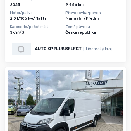
2025
9 486 km
Motor/palivo
Převodovka/pohon
2,0 l/106 kw/Nafta
Manuální/Přední
Karoserie/počet míst
Země původu
Skříň/3
Česká republika
AUTO KP PLUS SELECT
Liberecký kraj