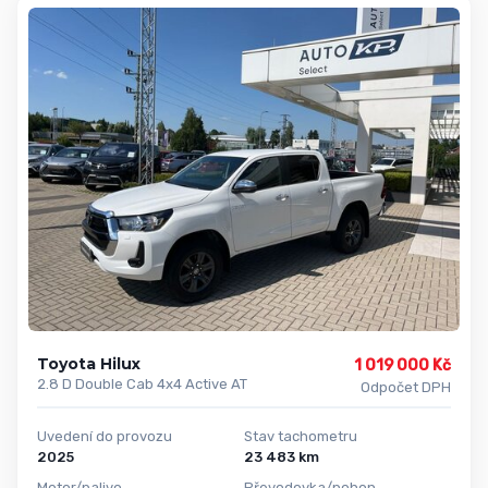
Toyota Hilux
1 019 000 Kč
2.8 D Double Cab 4x4 Active AT
Odpočet DPH
Uvedení do provozu
Stav tachometru
2025
23 483 km
Motor/palivo
Převodovka/pohon