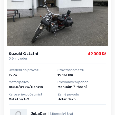
Suzuki Ostatní
49 000 Kč
0,8 Intruder
Uvedení do provozu
Stav tachometru
1993
19 131 km
Motor/palivo
Převodovka/pohon
805,0/41 kw/Benzin
Manuální/Přední
Karoserie/počet míst
Země původu
Ostatní/1-2
Holandsko
JoLaCar
Liberecký kraj