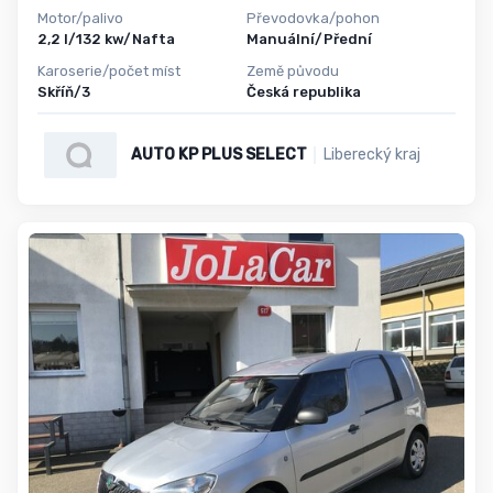
Motor/palivo
Převodovka/pohon
2,2 l/132 kw/Nafta
Manuální/Přední
Karoserie/počet míst
Země původu
Skříň/3
Česká republika
AUTO KP PLUS SELECT
Liberecký kraj