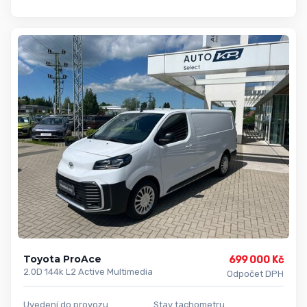
Toyota ProAce
699 000 Kč
2.0D 144k L2 Active Multimedia
Odpočet DPH
Uvedení do provozu
Stav tachometru