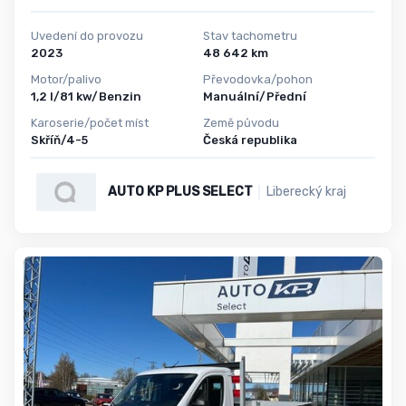
Uvedení do provozu
Stav tachometru
2023
48 642 km
Motor/palivo
Převodovka/pohon
1,2 l/81 kw/Benzin
Manuální/Přední
Karoserie/počet míst
Země původu
Skříň/4-5
Česká republika
AUTO KP PLUS SELECT
Liberecký kraj