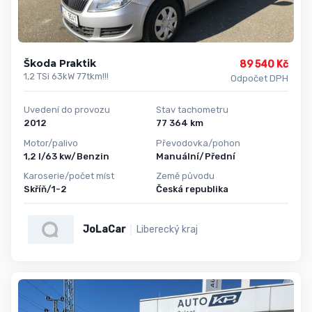
Škoda Praktik
89 540 Kč
1,2 TSi 63kW 77tkm!!!
Odpočet DPH
Uvedení do provozu
Stav tachometru
2012
77 364 km
Motor/palivo
Převodovka/pohon
1,2 l/63 kw/Benzin
Manuální/Přední
Karoserie/počet míst
Země původu
Skříň/1-2
Česká republika
JoLaCar
Liberecký kraj