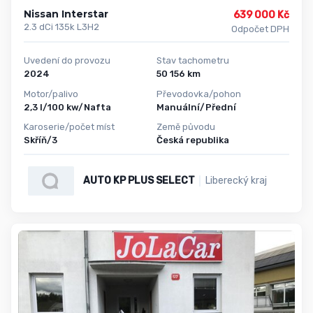
Nissan Interstar
639 000 Kč
2.3 dCi 135k L3H2
Odpočet DPH
Uvedení do provozu
Stav tachometru
2024
50 156 km
Motor/palivo
Převodovka/pohon
2,3 l/100 kw/Nafta
Manuální/Přední
Karoserie/počet míst
Země původu
Skříň/3
Česká republika
AUTO KP PLUS SELECT
Liberecký kraj