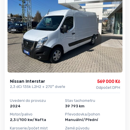
Nissan Interstar
569 000 Kč
2,3 dCi 135k L2H2 + 270° dveře
Odpočet DPH
Uvedení do provozu
Stav tachometru
2024
39 793 km
Motor/palivo
Převodovka/pohon
2,3 l/100 kw/Nafta
Manuální/Přední
Karoserie/počet míst
Země původu