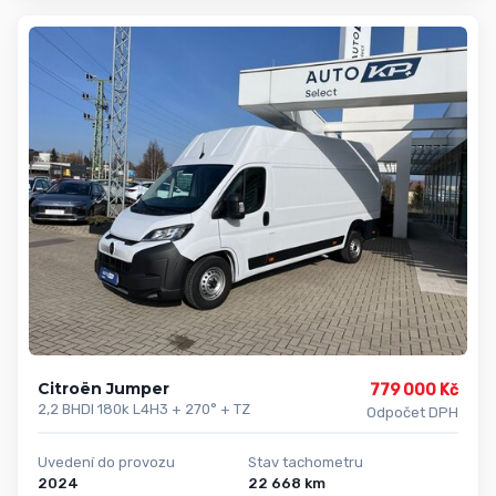
Citroën Jumper
779 000 Kč
2,2 BHDI 180k L4H3 + 270° + TZ
Odpočet DPH
Uvedení do provozu
Stav tachometru
2024
22 668 km