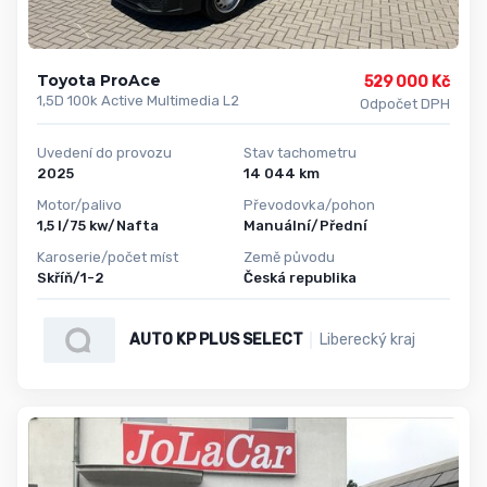
Toyota ProAce
529 000 Kč
1,5D 100k Active Multimedia L2
Odpočet DPH
Uvedení do provozu
Stav tachometru
2025
14 044 km
Motor/palivo
Převodovka/pohon
1,5 l/75 kw/Nafta
Manuální/Přední
Karoserie/počet míst
Země původu
Skříň/1-2
Česká republika
AUTO KP PLUS SELECT
Liberecký kraj