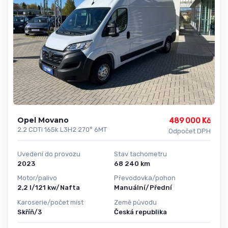
Opel Movano
489 000 Kč
2.2 CDTi 165k L3H2 270° 6MT
Odpočet DPH
Uvedení do provozu
Stav tachometru
2023
68 240 km
Motor/palivo
Převodovka/pohon
2,2 l/121 kw/Nafta
Manuální/Přední
Karoserie/počet míst
Země původu
Skříň/3
Česká republika