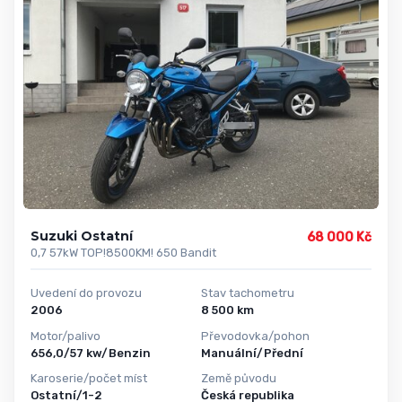
Suzuki Ostatní
68 000 Kč
0,7 57kW TOP!8500KM! 650 Bandit
Uvedení do provozu
Stav tachometru
2006
8 500 km
Motor/palivo
Převodovka/pohon
656,0/57 kw/Benzin
Manuální/Přední
Karoserie/počet míst
Země původu
Ostatní/1-2
Česká republika