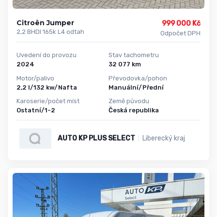
Citroën Jumper
999 000 Kč
2,2 BHDI 165k L4 odtah
Odpočet DPH
Uvedení do provozu
Stav tachometru
2024
32 077 km
Motor/palivo
Převodovka/pohon
2,2 l/132 kw/Nafta
Manuální/Přední
Karoserie/počet míst
Země původu
Ostatní/1-2
Česká republika
AUTO KP PLUS SELECT
Liberecký kraj