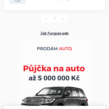
←
1
→
Jak funguje web