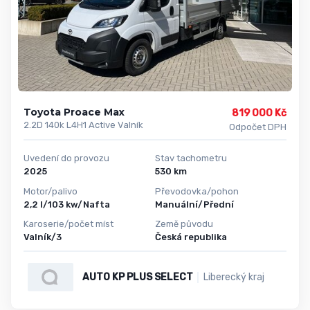
Toyota Proace Max
819 000 Kč
2.2D 140k L4H1 Active Valník
Odpočet DPH
Uvedení do provozu
Stav tachometru
2025
530 km
Motor/palivo
Převodovka/pohon
2,2 l/103 kw/Nafta
Manuální/Přední
Karoserie/počet míst
Země původu
Valník/3
Česká republika
AUTO KP PLUS SELECT
Liberecký kraj