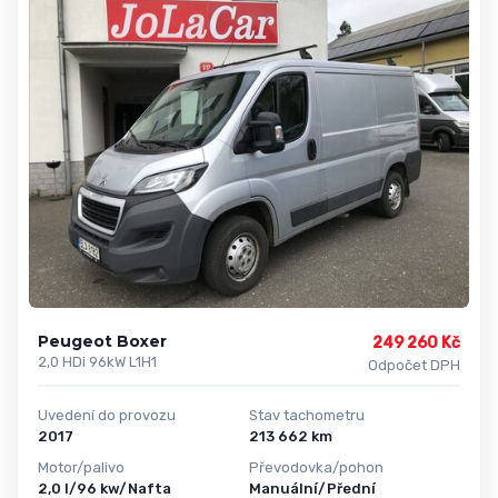
Peugeot Boxer
249 260 Kč
2,0 HDi 96kW L1H1
Odpočet DPH
Uvedení do provozu
Stav tachometru
2017
213 662 km
Motor/palivo
Převodovka/pohon
2,0 l/96 kw/Nafta
Manuální/Přední